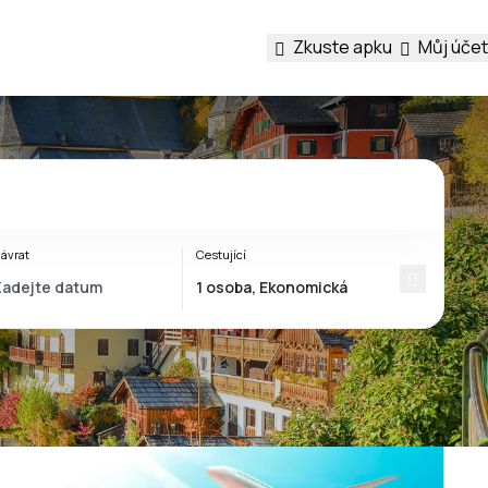
Zkuste apku
Můj účet
ávrat
Cestující