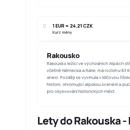
1 EUR = 24.21 CZK
Kurz měny
Rakousko
Rakousko ležící ve východních Alpách stř
včetně Německa a Itálie, má rozlohu 83 8
anexi. Později se vyvinula v klíčovou ř
historií, ohromující alpskou scenérií a pu
pro objevování historických měst.
Lety do Rakouska - 