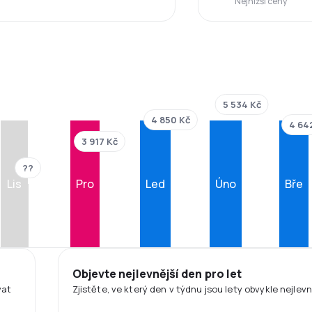
Nejnižší ceny
5 534 Kč
4 850 Kč
4 64
3 917 Kč
??
Lis
Pro
Led
Úno
Bře
Objevte nejlevnější den pro let
vat
Zjistěte, ve který den v týdnu jsou lety obvykle nejlevn