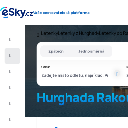
Vaše cestovatelská platforma
Letenky
Letenky z Hurghady
Letenky do R
Let+Hotel
Zpáteční
Jednosměrná
Letenky
Odkud
Dovolená
Léto
2026
Hurghada Rako
Zima
2026/27
Last
minute