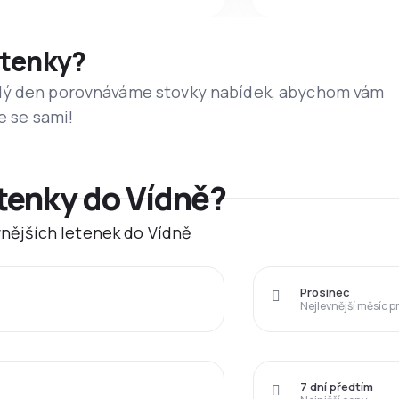
etenky?
dý den porovnáváme stovky nabídek, abychom vám
e se sami!
etenky do Vídně?
evnějších letenek do Vídně
Prosinec
Nejlevnější měsíc p
7 dní předtím