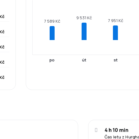
 Kč
9 531 Kč
7 951 Kč
7 589 Kč
Kč
 Kč
po
út
st
 Kč
 Kč
4 h 10 min
Čas letu z Hurgh