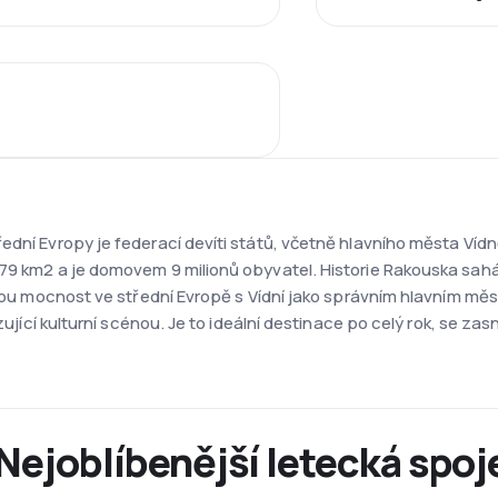
ední Evropy je federací devíti států, včetně hlavního města Ví
79 km2 a je domovem 9 milionů obyvatel. Historie Rakouska sahá 
íšskou mocnost ve střední Evropě s Vídní jako správním hlavním 
lzující kulturní scénou. Je to ideální destinace po celý rok, se z
Nejoblíbenější letecká spoj