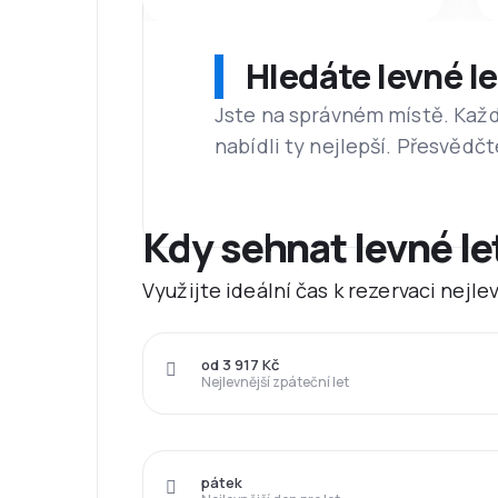
Hledáte levné l
Jste na správném místě. Kaž
nabídli ty nejlepší. Přesvědčt
Kdy sehnat levné l
Využijte ideální čas k rezervaci nejl
od 3 917 Kč
Nejlevnější zpáteční let
pátek