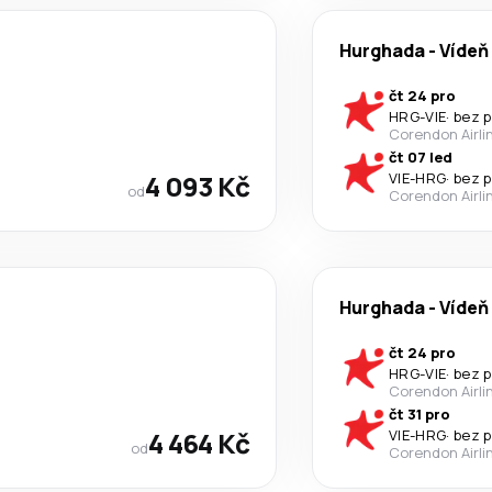
Hurghada
-
Vídeň
čt 24 pro
HRG
-
VIE
·
bez 
Corendon Airli
čt 07 led
4 093 Kč
VIE
-
HRG
·
bez 
od
Corendon Airli
Hurghada
-
Vídeň
čt 24 pro
HRG
-
VIE
·
bez 
Corendon Airli
čt 31 pro
4 464 Kč
VIE
-
HRG
·
bez 
od
Corendon Airli