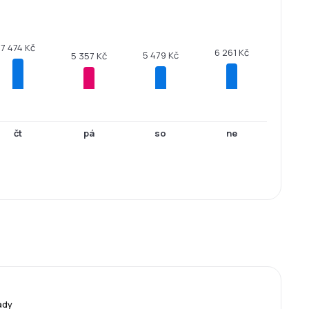
7 474 Kč
6 261 Kč
5 479 Kč
5 357 Kč
čt
pá
so
ne
ady