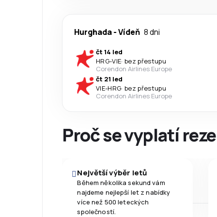
Hurghada
-
Vídeň
8 dni
čt 14 led
HRG
-
VIE
·
bez přestupu
Corendon Airlines Europe
čt 21 led
VIE
-
HRG
·
bez přestupu
Corendon Airlines Europe
Proč se vyplatí reze
Největší výběr letů
Během několika sekund vám
najdeme nejlepší let z nabídky
více než 500 leteckých
společností.