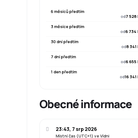
6 měsíců předtím
od
7 528
3 měsíce předtím
od
6 734 
30 dní předtím
od
8 341
7 dní předtím
od
6 655
1 den předtím
od
16 341
Obecné informace
23:43, 7 srp 2026
Místní čas (UTC+1) ve Vídni