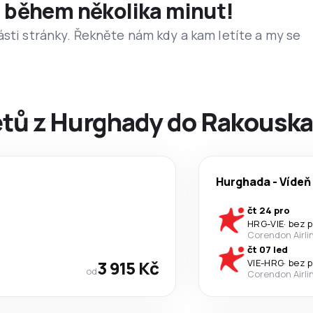
et během několika minut!
ásti stránky. Řekněte nám kdy a kam letíte a my se
letů z Hurghady do Rakousk
Hurghada
-
Vídeň
čt 24 pro
HRG
-
VIE
·
bez 
Corendon Airli
čt 07 led
3 915 Kč
VIE
-
HRG
·
bez 
od
Corendon Airli