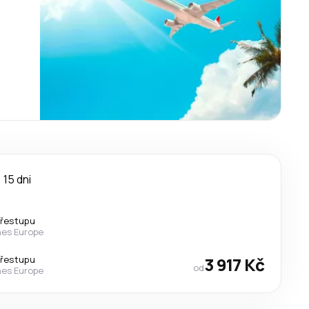
a
15 dni
přestupu
nes Europe
přestupu
3 917 Kč
od
nes Europe