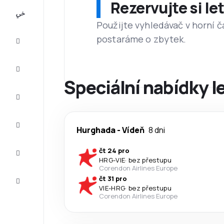
Rezervujte si l
All-
inclusive
Použijte vyhledávač v horní č
postaráme o zbytek.
Eurovíkend
Ubytování
Speciální nabídky 
Akční
letenky
Zkompletujte
Hurghada
-
Vídeň
8 dni
vaši cestu
Tipy a
čt 24 pro
inspirace
HRG
-
VIE
·
bez přestupu
Corendon Airlines Europe
Zákaznický
čt 31 pro
servis
VIE
-
HRG
·
bez přestupu
Corendon Airlines Europe