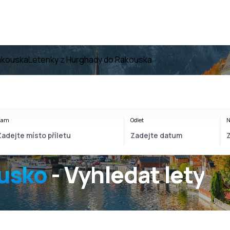
akouska
Letenky z Hurghady do Rakouska
Kam
Odlet
N
usko
- Vyhledat lety