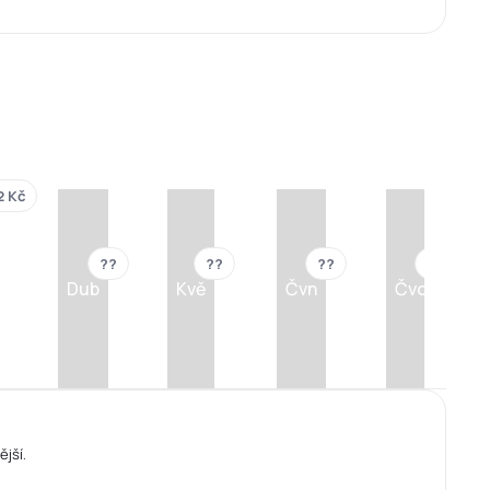
2 Kč
??
??
??
??
Dub
Kvě
Čvn
Čvc
ější.