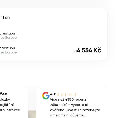
11 dni
přestupu
nes Europe
přestupu
4 554 Kč
od
nes Europe
užeb
4.6
služby:
Více než 4950 recenzí
pojištění
zákazníků – vyberte si
uta, atrakce
ověřenou kvalitu a rezervujte
s maximální důvěrou.