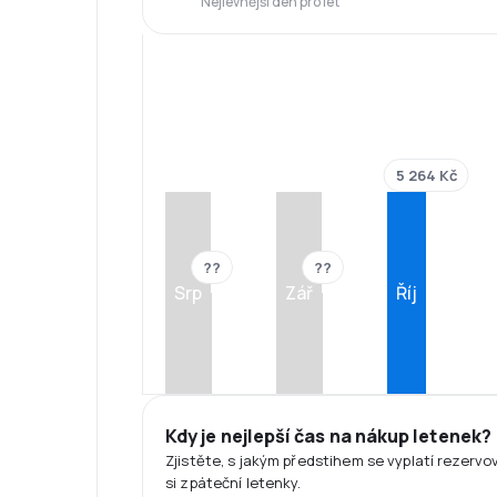
Nejlevnější den pro let
5 264 Kč
??
??
Srp
Zář
Říj
Kdy je nejlepší čas na nákup letenek?
Zjistěte, s jakým předstihem se vyplatí rezervo
si zpáteční letenky.