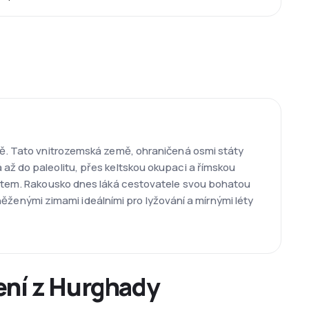
dně. Tato vnitrozemská země, ohraničená osmi státy
až do paleolitu, přes keltskou okupaci a římskou
městem. Rakousko dnes láká cestovatele svou bohatou
asněženými zimami ideálními pro lyžování a mírnými léty
ení z Hurghady