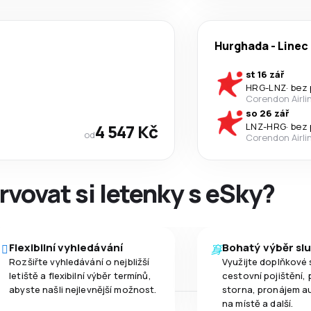
Hurghada
-
Linec
st 16 zář
HRG
-
LNZ
·
bez 
Corendon Airli
so 26 zář
4 547 Kč
LNZ
-
HRG
·
bez 
od
Corendon Airli
rvovat si letenky s eSky?
Flexibilní vyhledávání
Bohatý výběr sl
Rozšiřte vyhledávání o nejbližší
Využijte doplňkové 
letiště a flexibilní výběr termínů,
cestovní pojištění, 
abyste našli nejlevnější možnost.
storna, pronájem a
na místě a další.