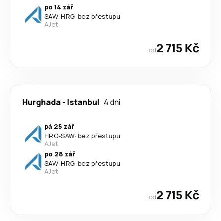
po 14 zář
SAW
-
HRG
·
bez přestupu
AJet
2 715 Kč
od
Hurghada
-
Istanbul
4 dni
pá 25 zář
HRG
-
SAW
·
bez přestupu
AJet
po 28 zář
SAW
-
HRG
·
bez přestupu
AJet
2 715 Kč
od