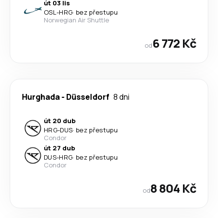
út 03 lis
OSL
-
HRG
·
bez přestupu
Norwegian Air Shuttle
6 772 Kč
od
Hurghada
-
Düsseldorf
8 dni
út 20 dub
HRG
-
DUS
·
bez přestupu
Condor
út 27 dub
DUS
-
HRG
·
bez přestupu
Condor
8 804 Kč
od