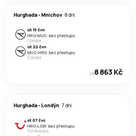
Hurghada
-
Mnichov
8 dni
út 15 čvn
HRG
-
MUC
·
bez přestupu
Condor
út 22 čvn
MUC
-
HRG
·
bez přestupu
Condor
8 863 Kč
od
Hurghada
-
Londýn
7 dni
st 07 čvc
HRG
-
LGW
·
bez přestupu
TUI Airways