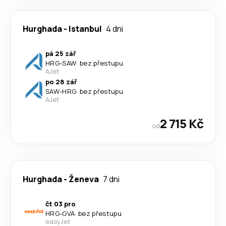
Hurghada
-
Istanbul
4 dni
pá 25 zář
HRG
-
SAW
·
bez přestupu
AJet
po 28 zář
SAW
-
HRG
·
bez přestupu
AJet
2 715 Kč
od
Hurghada
-
Ženeva
7 dni
čt 03 pro
HRG
-
GVA
·
bez přestupu
easyJet