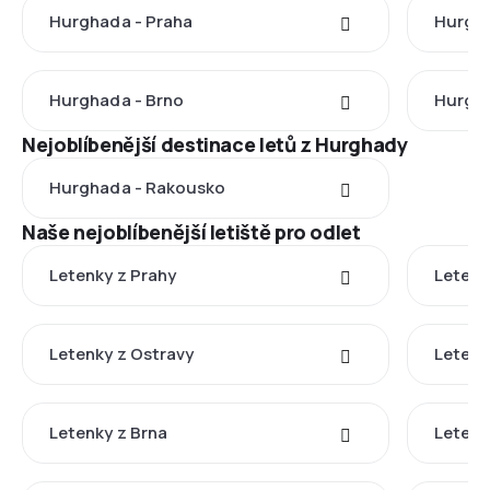
Hurghada - Praha
Hurgha
Hurghada - Brno
Hurgha
Nejoblíbenější destinace letů z Hurghady
Hurghada - Rakousko
Naše nejoblíbenější letiště pro odlet
Letenky z Prahy
Letenk
Letenky z Ostravy
Letenk
Letenky z Brna
Letenk