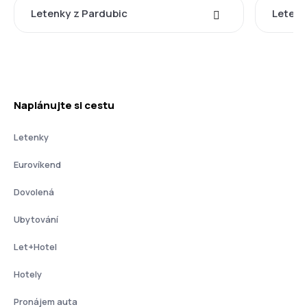
Letenky z Pardubic
Letenk
Naplánujte si cestu
Letenky
Eurovíkend
Dovolená
Ubytování
Let+Hotel
Hotely
Pronájem auta