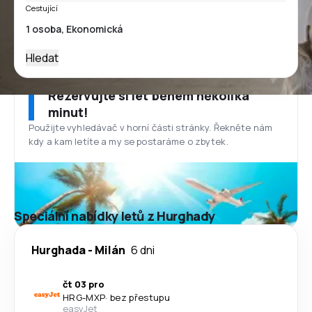
Cestující
Hledat
Rezervujte si let během několika
minut!
Použijte vyhledávač v horní části stránky. Řekněte nám
kdy a kam letíte a my se postaráme o zbytek.
Speciální nabídky letů z Hurghady
Hurghada
-
Milán
6 dni
čt 03 pro
HRG
-
MXP
·
bez přestupu
easyJet