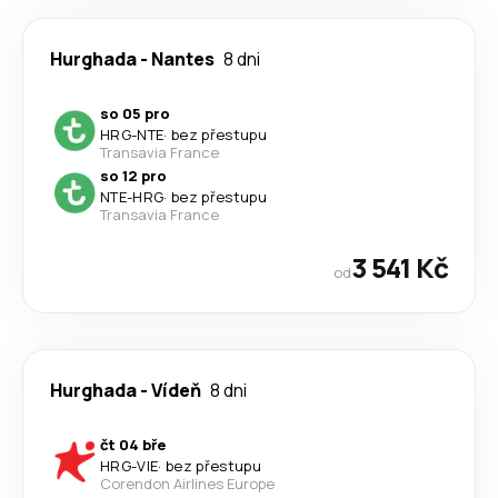
Hurghada
-
Nantes
8 dni
so 05 pro
HRG
-
NTE
·
bez přestupu
Transavia France
so 12 pro
NTE
-
HRG
·
bez přestupu
Transavia France
3 541 Kč
od
Hurghada
-
Vídeň
8 dni
čt 04 bře
HRG
-
VIE
·
bez přestupu
Corendon Airlines Europe