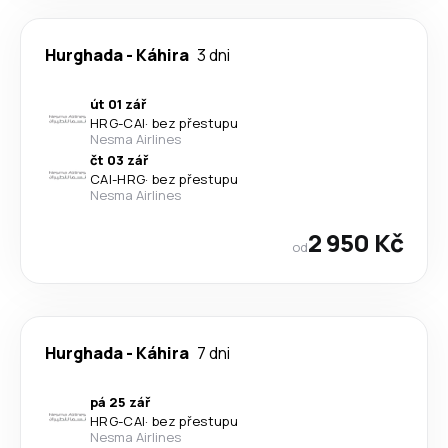
Hurghada
-
Káhira
3 dni
út 01 zář
HRG
-
CAI
·
bez přestupu
Nesma Airlines
čt 03 zář
CAI
-
HRG
·
bez přestupu
Nesma Airlines
2 950 Kč
od
Hurghada
-
Káhira
7 dni
pá 25 zář
HRG
-
CAI
·
bez přestupu
Nesma Airlines