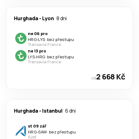
Hurghada
-
Lyon
8 dni
ne 06 pro
HRG
-
LYS
·
bez přestupu
Transavia France
ne 13 pro
LYS
-
HRG
·
bez přestupu
Transavia France
2 668 Kč
od
Hurghada
-
Istanbul
6 dni
st 09 zář
HRG
-
SAW
·
bez přestupu
AJet