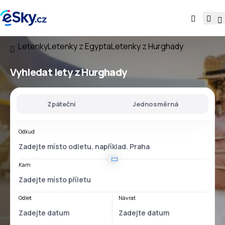
Letenky
Letenky z Egypta
Letenky z Hurghady
Vyhledat lety
z Hurghady
Zpáteční
Jednosměrná
Odkud
Kam
Odlet
Návrat