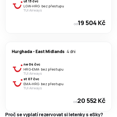
út 13 čvc
LGW
-
HRG
·
bez přestupu
TUI Airways
19 504 Kč
od
Hurghada
-
East Midlands
4 dni
ne 04 čvc
HRG
-
EMA
·
bez přestupu
TUI Airways
st 07 čvc
EMA
-
HRG
·
bez přestupu
TUI Airways
20 552 Kč
od
Proč se vyplatí rezervovat si letenky s eSky?