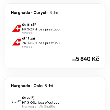
Hurghada
-
Curych
3 dni
út 15 zář
HRG
-
ZRH
·
bez přestupu
SWISS
čt 17 zář
ZRH
-
HRG
·
bez přestupu
SWISS
5 840 Kč
od
Hurghada
-
Oslo
8 dni
út 27 říj
HRG
-
OSL
·
bez přestupu
Norwegian Air Shuttle