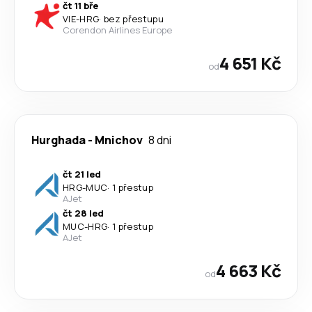
čt 11 bře
VIE
-
HRG
·
bez přestupu
Corendon Airlines Europe
4 651 Kč
od
Hurghada
-
Mnichov
8 dni
čt 21 led
HRG
-
MUC
·
1 přestup
AJet
čt 28 led
MUC
-
HRG
·
1 přestup
AJet
4 663 Kč
od