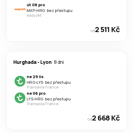
út 08 pro
MXP
-
HRG
·
bez přestupu
easyJet
2 511 Kč
od
Hurghada
-
Lyon
8 dni
ne 29 lis
HRG
-
LYS
·
bez přestupu
Transavia France
ne 06 pro
LYS
-
HRG
·
bez přestupu
Transavia France
2 668 Kč
od