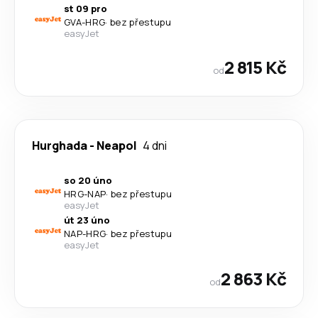
st 09 pro
GVA
-
HRG
·
bez přestupu
easyJet
2 815 Kč
od
Hurghada
-
Neapol
4 dni
so 20 úno
HRG
-
NAP
·
bez přestupu
easyJet
út 23 úno
NAP
-
HRG
·
bez přestupu
easyJet
2 863 Kč
od