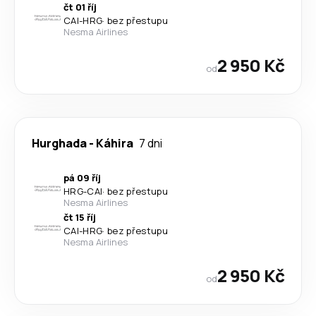
čt 01 říj
CAI
-
HRG
·
bez přestupu
Nesma Airlines
2 950 Kč
od
Hurghada
-
Káhira
7 dni
pá 09 říj
HRG
-
CAI
·
bez přestupu
Nesma Airlines
čt 15 říj
CAI
-
HRG
·
bez přestupu
Nesma Airlines
2 950 Kč
od