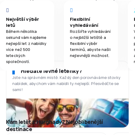
Největší výběr
Flexibilní
letů
vyhledávání
Během několika
Rozšiřte vyhledávání
sekund vám najdeme
o nejbližší letiště a
nejlepší let z nabídky
flexibilní výběr
více než 500
termínů, abyste našli
leteckých
nejlevnější možnost.
společností.
Hledáte levné letenky?
Jste na správném místě. Každý den porovnáváme stovky
nabídek, abychom vám nabídli ty nejlepší. Přesvědčte se
sami!
Kam letět z Hurghady? Nejoblíbenější
destinace