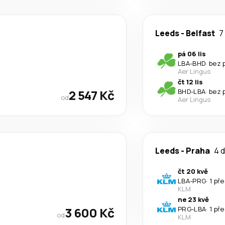
Leeds
-
Belfast
7
pá 06 lis
LBA
-
BHD
·
bez 
Aer Lingus
čt 12 lis
2 547 Kč
BHD
-
LBA
·
bez 
od
Aer Lingus
Leeds
-
Praha
4 d
čt 20 kvě
LBA
-
PRG
·
1 př
KLM
ne 23 kvě
3 600 Kč
PRG
-
LBA
·
1 př
od
KLM