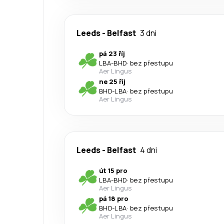
Leeds
-
Belfast
3 dni
pá 23 říj
LBA
-
BHD
·
bez přestupu
Aer Lingus
ne 25 říj
BHD
-
LBA
·
bez přestupu
Aer Lingus
Leeds
-
Belfast
4 dni
út 15 pro
LBA
-
BHD
·
bez přestupu
Aer Lingus
pá 18 pro
BHD
-
LBA
·
bez přestupu
Aer Lingus