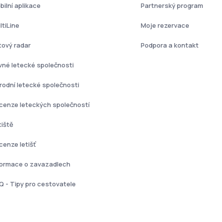
bilní aplikace
Partnerský program
ltiLine
Moje rezervace
tový radar
Podpora a kontakt
vné letecké společnosti
rodní letecké společnosti
cenze leteckých společností
tiště
cenze letišť
formace o zavazadlech
Q - Tipy pro cestovatele