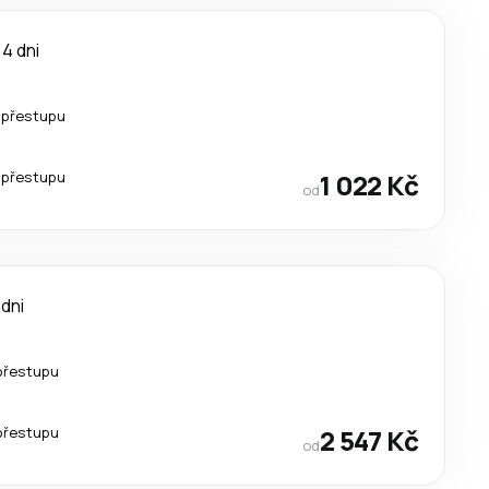
4 dni
 přestupu
 přestupu
1 022 Kč
od
 dni
přestupu
přestupu
2 547 Kč
od