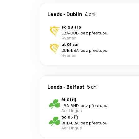
Leeds
-
Dublin
4 dni
so 29 srp
LBA
-
DUB
·
bez přestupu
Ryanair
út 01 zář
DUB
-
LBA
·
bez přestupu
Ryanair
Leeds
-
Belfast
5 dni
čt 01 říj
LBA
-
BHD
·
bez přestupu
Aer Lingus
po 05 říj
BHD
-
LBA
·
bez přestupu
Aer Lingus