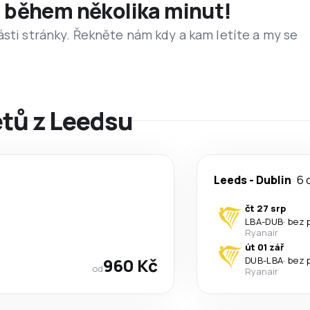
et během několika minut!
ásti stránky. Řekněte nám kdy a kam letíte a my se
etů z Leedsu
Leeds
-
Dublin
6 
čt 27 srp
LBA
-
DUB
·
bez 
Ryanair
út 01 zář
960 Kč
DUB
-
LBA
·
bez 
od
Ryanair