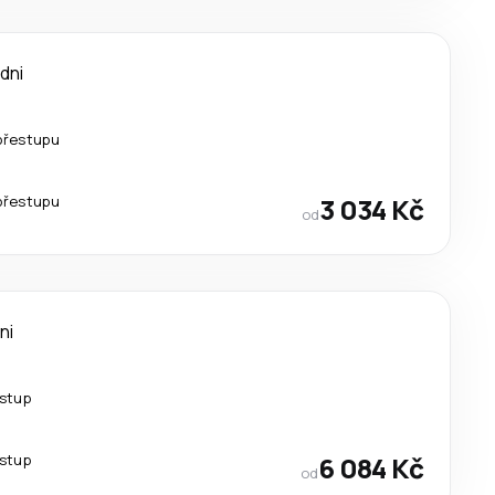
 dni
přestupu
přestupu
3 034 Kč
od
ni
estup
estup
6 084 Kč
od