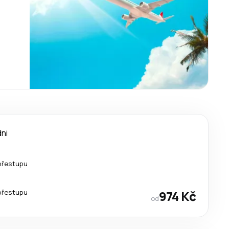
dni
přestupu
přestupu
974 Kč
od