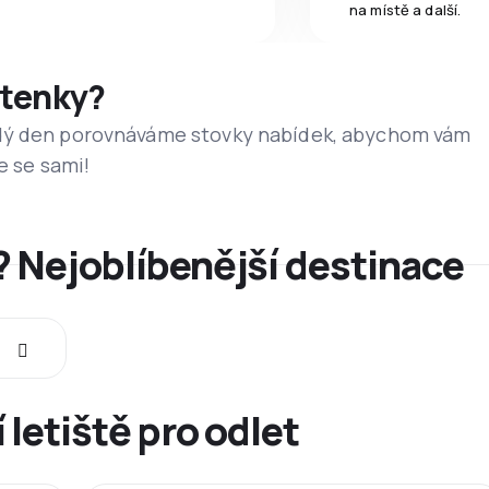
na místě a další.
etenky?
dý den porovnáváme stovky nabídek, abychom vám
e se sami!
? Nejoblíbenější destinace
 letiště pro odlet