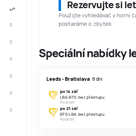
Rezervujte si l
All-
inclusive
Použijte vyhledávač v horní č
postaráme o zbytek.
Eurovíkend
Ubytování
Speciální nabídky l
Akční
letenky
Zkompletujte
Leeds
-
Bratislava
8 dni
vaši cestu
Tipy a
po 14 zář
inspirace
LBA
-
BTS
·
bez přestupu
Ryanair
Zákaznický
po 21 zář
servis
BTS
-
LBA
·
bez přestupu
Ryanair