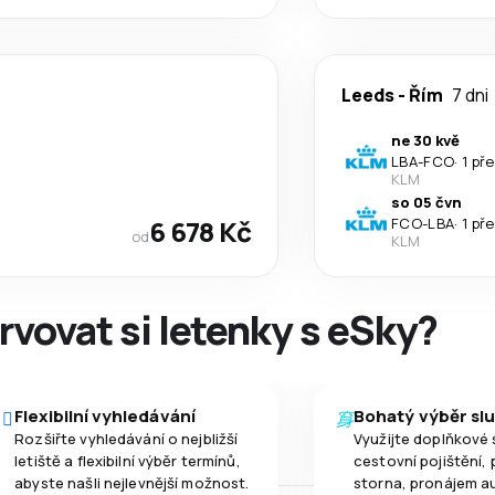
Leeds
-
Řím
7 dni
ne 30 kvě
LBA
-
FCO
·
1 př
KLM
so 05 čvn
6 678 Kč
FCO
-
LBA
·
1 př
od
KLM
rvovat si letenky s eSky?
Flexibilní vyhledávání
Bohatý výběr sl
Rozšiřte vyhledávání o nejbližší
Využijte doplňkové 
letiště a flexibilní výběr termínů,
cestovní pojištění, 
abyste našli nejlevnější možnost.
storna, pronájem a