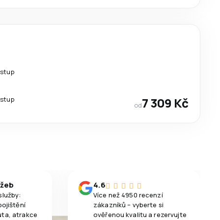
estup
estup
7 309 Kč
od
užeb
4.6
služby:
Více než 4950 recenzí
pojištění
zákazníků – vyberte si
uta, atrakce
ověřenou kvalitu a rezervujte