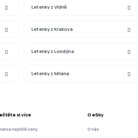
Letenky z Vídně
Letenky z Krakova
Letenky z Londýna
Letenky z Milána
ečtěte si více
O eSky
rance nejnižší ceny
O nás