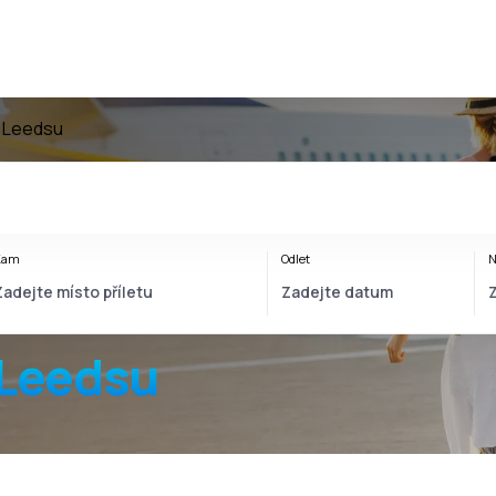
z Leedsu
Kam
Odlet
N
 Leedsu