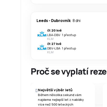
Leeds
-
Dubrovník
8 dni
čt 20 kvě
LBA
-
DBV
·
1 přestup
KLM
čt 27 kvě
DBV
-
LBA
·
1 přestup
KLM
Proč se vyplatí reze
Největší výběr letů
Během několika sekund vám
najdeme nejlepší let z nabídky
více než 500 leteckých