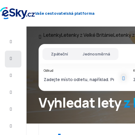
Vaše cestovatelská platforma
Letenky
Letenky z Velké Británie
Letenky 
Let+Hotel
Zpáteční
Jednosměrná
Letenky
Odkud
Dovolená
Léto
2026
Vyhledat lety
z
Zima
2026/27
Last
minute