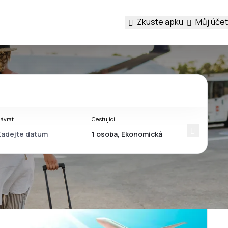
Zkuste apku
Můj účet
ávrat
Cestující