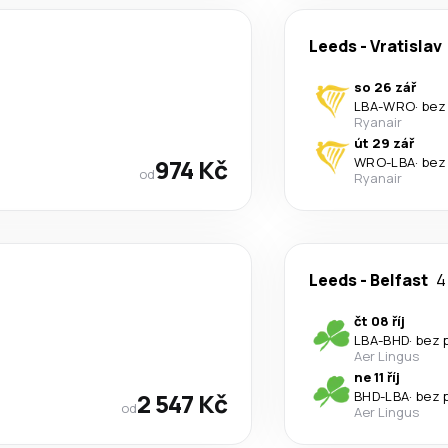
Leeds
-
Vratislav
so 26 zář
LBA
-
WRO
·
bez
Ryanair
út 29 zář
974 Kč
WRO
-
LBA
·
bez
od
Ryanair
Leeds
-
Belfast
4
čt 08 říj
LBA
-
BHD
·
bez 
Aer Lingus
ne 11 říj
2 547 Kč
BHD
-
LBA
·
bez 
od
Aer Lingus