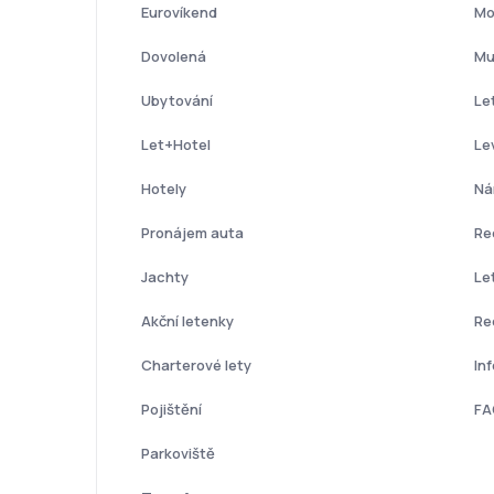
Eurovíkend
Mo
Dovolená
Mu
Ubytování
Le
Let+Hotel
Le
Hotely
Ná
Pronájem auta
Re
Jachty
Le
Akční letenky
Re
Charterové lety
In
Pojištění
FA
Parkoviště