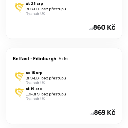
út 25 srp
BFS
-
EDI
·
bez přestupu
Ryanair UK
860 Kč
od
Belfast
-
Edinburgh
5 dni
so 15 srp
BFS
-
EDI
·
bez přestupu
Ryanair UK
st 19 srp
EDI
-
BFS
·
bez přestupu
Ryanair UK
869 Kč
od