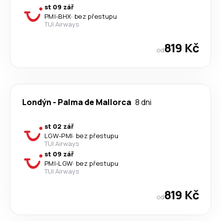
st 09 zář
PMI
-
BHX
·
bez přestupu
TUI Airways
819 Kč
od
Londýn
-
Palma de Mallorca
8 dni
st 02 zář
LGW
-
PMI
·
bez přestupu
TUI Airways
st 09 zář
PMI
-
LGW
·
bez přestupu
TUI Airways
819 Kč
od