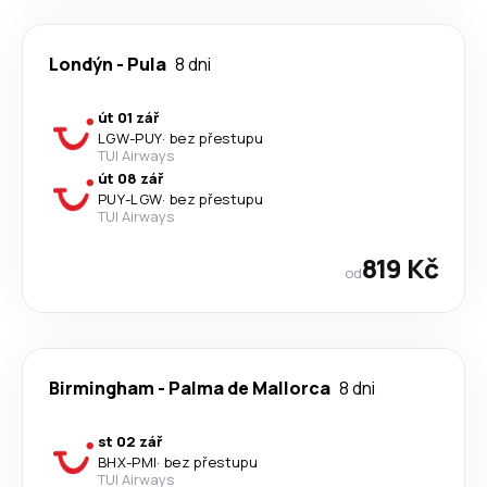
Londýn
-
Pula
8 dni
út 01 zář
LGW
-
PUY
·
bez přestupu
TUI Airways
út 08 zář
PUY
-
LGW
·
bez přestupu
TUI Airways
819 Kč
od
Birmingham
-
Palma de Mallorca
8 dni
st 02 zář
BHX
-
PMI
·
bez přestupu
TUI Airways