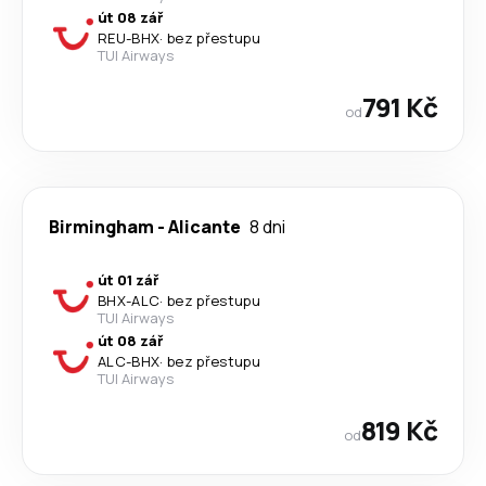
út 08 zář
REU
-
BHX
·
bez přestupu
TUI Airways
791 Kč
od
Birmingham
-
Alicante
8 dni
út 01 zář
BHX
-
ALC
·
bez přestupu
TUI Airways
út 08 zář
ALC
-
BHX
·
bez přestupu
TUI Airways
819 Kč
od