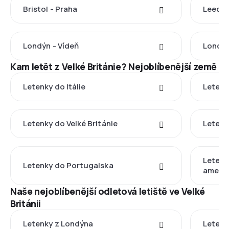
Bristol - Praha
Leeds 
Londýn - Vídeň
Londýn
Kam letět z Velké Británie? Nejoblíbenější země
Letenky do Itálie
Letenk
Letenky do Velké Británie
Letenk
Letenk
Letenky do Portugalska
americ
Naše nejoblíbenější odletová letiště ve Velké
Británii
Letenky z Londýna
Letenk