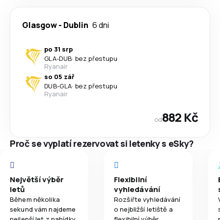
Glasgow
-
Dublin
6 dni
po 31 srp
GLA
-
DUB
·
bez přestupu
Ryanair
so 05 zář
DUB
-
GLA
·
bez přestupu
Ryanair
882 Kč
od
Proč se vyplatí rezervovat si letenky s eSky?
Největší výběr
Flexibilní
letů
vyhledávání
Během několika
Rozšiřte vyhledávání
sekund vám najdeme
o nejbližší letiště a
nejlepší let z nabídky
flexibilní výběr