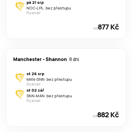
pá 21 srp
NOC
-
LPL
·
bez přestupu
Ryanair
877 Kč
od
Manchester
-
Shannon
8 dni
st 26 srp
MAN
-
SNN
·
bez přestupu
Ryanair
st 02 zář
SNN
-
MAN
·
bez přestupu
Ryanair
882 Kč
od