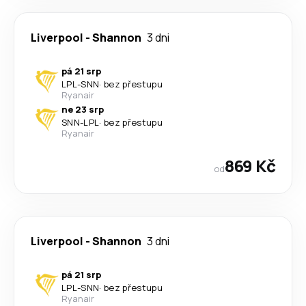
Liverpool
-
Shannon
3 dni
pá 21 srp
LPL
-
SNN
·
bez přestupu
Ryanair
ne 23 srp
SNN
-
LPL
·
bez přestupu
Ryanair
869 Kč
od
Liverpool
-
Shannon
3 dni
pá 21 srp
LPL
-
SNN
·
bez přestupu
Ryanair