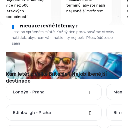
více než 500
termínů, abyste našli
leteckých
nejlevnější možnost.
společností.
Hledáte levné letenky?
Jste na správném místě. Každý den porovnáváme stovky
nabídek, abychom vám nabídli ty nejlepší. Přesvědčte se
sami!
Kam letět z Velké Británie? Nejoblíbenější
destinace
Londýn - Praha
Manche
Edinburgh - Praha
Birmin