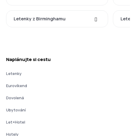
Letenky z Birminghamu
Letenk
Naplánujte si cestu
Letenky
Eurovíkend
Dovolená
Ubytování
Let+Hotel
Hotely