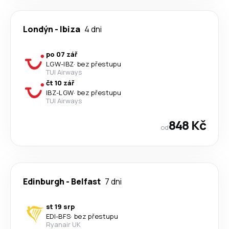
Londýn
-
Ibiza
4 dni
po 07 zář
LGW
-
IBZ
·
bez přestupu
TUI Airways
čt 10 zář
IBZ
-
LGW
·
bez přestupu
TUI Airways
848 Kč
od
Edinburgh
-
Belfast
7 dni
st 19 srp
EDI
-
BFS
·
bez přestupu
Ryanair UK