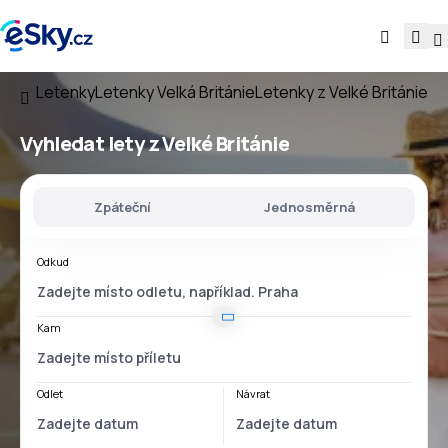
Letenky
Letenky Velká Británie
Letenky z Velké Británie
Vyhledat lety
z Velké Británie
Zpáteční
Jednosměrná
Odkud
Kam
Odlet
Návrat