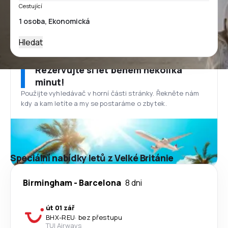
Cestující
Hledat
Rezervujte si let během několika
minut!
Použijte vyhledávač v horní části stránky. Řekněte nám
kdy a kam letíte a my se postaráme o zbytek.
Speciální nabídky letů z Velké Británie
Birmingham
-
Barcelona
8 dni
út 01 zář
BHX
-
REU
·
bez přestupu
TUI Airways