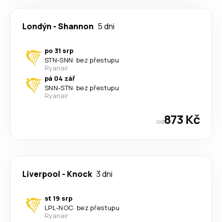
Londýn
-
Shannon
5 dni
po 31 srp
STN
-
SNN
·
bez přestupu
Ryanair
pá 04 zář
SNN
-
STN
·
bez přestupu
Ryanair
873 Kč
od
Liverpool
-
Knock
3 dni
st 19 srp
LPL
-
NOC
·
bez přestupu
Ryanair