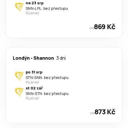
ne 23 srp
SNN
-
LPL
·
bez přestupu
Ryanair
869 Kč
od
Londýn
-
Shannon
3 dni
po 31 srp
STN
-
SNN
·
bez přestupu
Ryanair
st 02 zář
SNN
-
STN
·
bez přestupu
Ryanair
873 Kč
od