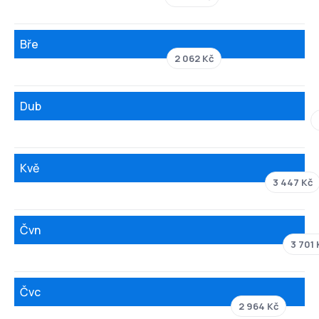
Bře
2 062 Kč
Dub
Kvě
3 447 Kč
Čvn
3 701 
Čvc
2 964 Kč