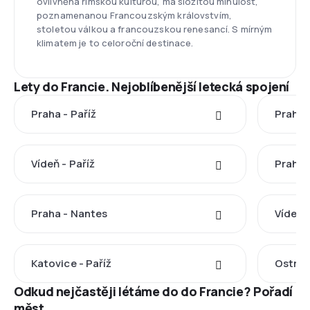
ovlivněná římskou kulturou, má složitou minulost,
poznamenanou Francouzským královstvím,
stoletou válkou a francouzskou renesancí. S mírným
klimatem je to celoroční destinace.
Lety do Francie. Nejoblíbenější letecká spojení
Praha - Paříž
Praha 
Vídeň - Paříž
Praha 
Praha - Nantes
Vídeň 
Katovice - Paříž
Ostrav
Odkud nejčastěji létáme do do Francie? Pořadí
měst