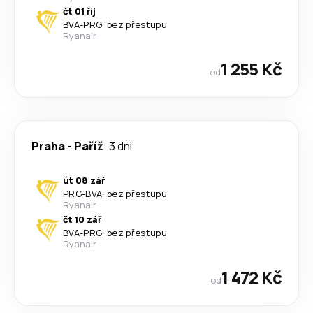
čt 01 říj
BVA
-
PRG
·
bez přestupu
Ryanair
1 255 Kč
od
Praha
-
Paříž
3 dni
út 08 zář
PRG
-
BVA
·
bez přestupu
Ryanair
čt 10 zář
BVA
-
PRG
·
bez přestupu
Ryanair
1 472 Kč
od