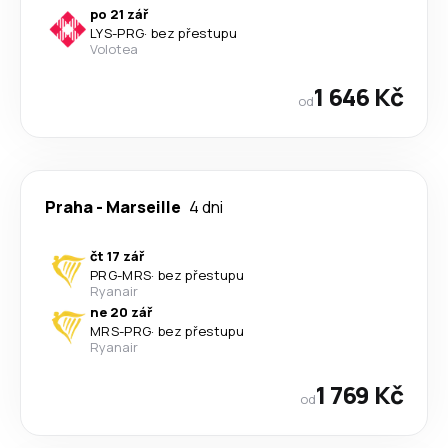
po 21 zář
LYS
-
PRG
·
bez přestupu
Volotea
1 646 Kč
od
Praha
-
Marseille
4 dni
čt 17 zář
PRG
-
MRS
·
bez přestupu
Ryanair
ne 20 zář
MRS
-
PRG
·
bez přestupu
Ryanair
1 769 Kč
od