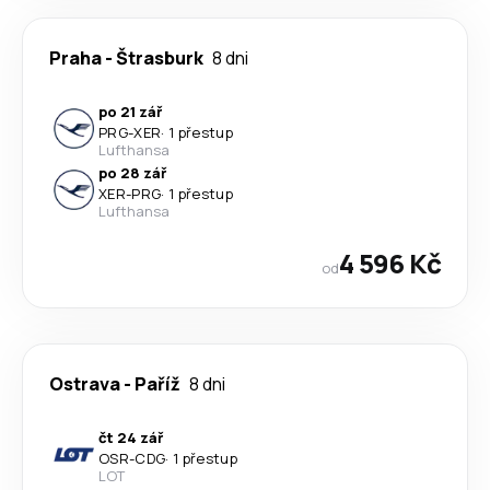
Praha
-
Štrasburk
8 dni
po 21 zář
PRG
-
XER
·
1 přestup
Lufthansa
po 28 zář
XER
-
PRG
·
1 přestup
Lufthansa
4 596 Kč
od
Ostrava
-
Paříž
8 dni
čt 24 zář
OSR
-
CDG
·
1 přestup
LOT