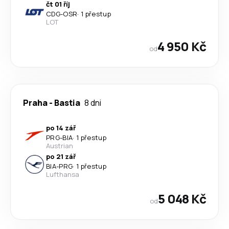
čt 01 říj
CDG
-
OSR
·
1 přestup
LOT
4 950 Kč
od
Praha
-
Bastia
8 dni
po 14 zář
PRG
-
BIA
·
1 přestup
Austrian
po 21 zář
BIA
-
PRG
·
1 přestup
Lufthansa
5 048 Kč
od