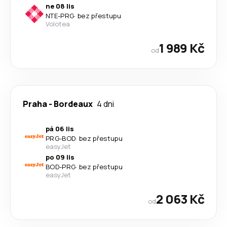
ne 08 lis
NTE
-
PRG
·
bez přestupu
Volotea
1 989 Kč
od
Praha
-
Bordeaux
4 dni
pá 06 lis
PRG
-
BOD
·
bez přestupu
easyJet
po 09 lis
BOD
-
PRG
·
bez přestupu
easyJet
2 063 Kč
od