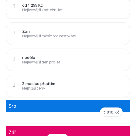
od 1 255 Kč
Nejlevnější zpáteční let
Září
Nejlevnější měsíc pro cestování
neděle
Nejlevnější den pro let
3 měsíce předtím
Nejnižší ceny
Srp
3 010 Kč
Zář