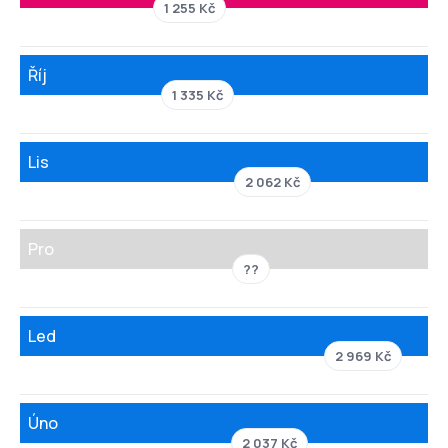
1 255 Kč
Říj
1 335 Kč
Lis
2 062 Kč
Pro
??
Led
2 969 Kč
Úno
2 037 Kč