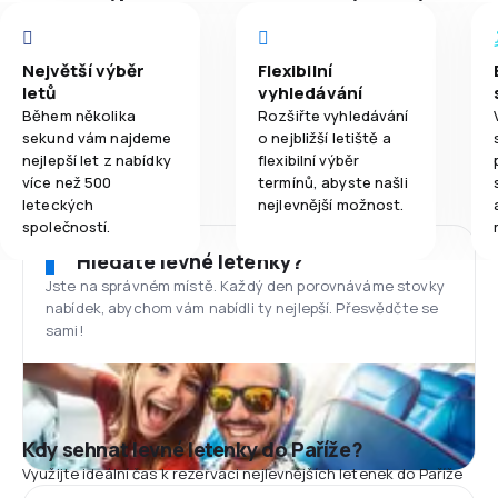
Největší výběr
Flexibilní
letů
vyhledávání
Během několika
Rozšiřte vyhledávání
sekund vám najdeme
o nejbližší letiště a
nejlepší let z nabídky
flexibilní výběr
více než 500
termínů, abyste našli
leteckých
nejlevnější možnost.
společností.
Hledáte levné letenky?
Jste na správném místě. Každý den porovnáváme stovky
nabídek, abychom vám nabídli ty nejlepší. Přesvědčte se
sami!
Kdy sehnat levné letenky do Paříže?
Využijte ideální čas k rezervaci nejlevnějších letenek do Paříže