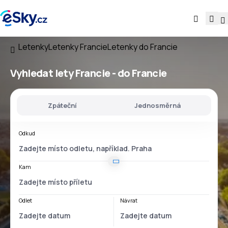
Letenky
Letenky Francie
Letenky do Francie
Vyhledat lety
Francie - do Francie
Zpáteční
Jednosměrná
Odkud
Kam
Odlet
Návrat