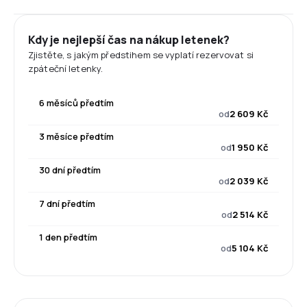
Kdy je nejlepší čas na nákup letenek?
Zjistěte, s jakým předstihem se vyplatí rezervovat si
zpáteční letenky.
6 měsíců předtím
od
2 609 Kč
3 měsíce předtím
od
1 950 Kč
30 dní předtím
od
2 039 Kč
7 dní předtím
od
2 514 Kč
1 den předtím
od
5 104 Kč