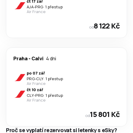
čt 17 zář
AJA
-
PRG
·
1 přestup
Air France
8 122 Kč
od
Praha
-
Calvi
4 dni
po 07 zář
PRG
-
CLY
·
1 přestup
Air France
čt 10 zář
CLY
-
PRG
·
1 přestup
Air France
15 801 Kč
od
Proč se vyplatí rezervovat si letenky s eSky?