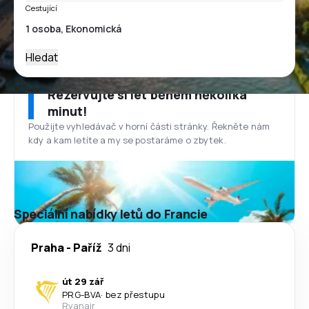
Cestující
Hledat
Rezervujte si let během několika
minut!
Použijte vyhledávač v horní části stránky. Řekněte nám
kdy a kam letíte a my se postaráme o zbytek.
Speciální nabídky letů do Francie
Praha
-
Paříž
3 dni
út 29 zář
PRG
-
BVA
·
bez přestupu
Ryanair