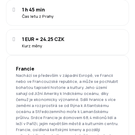
1 h 45 min
Čas letu z Prahy
1 EUR = 24.25 CZK
Kurz měny
Francie
Nachází se především v západní Evropě, ve Francii
nebo ve Francouzské republice, a může se pochlubit
bohatou tapisérií historie a kultury. Jeho území
sahají od Jižní Ameriky k Indickému oceánu, díky
čemuž je ekonomicky významné. Sdílí hranice s více
zeměmi a rozprostírá se od Rýna k Atlantskému
oceánu a Středozemního moře k Lamanšskému
průlivu. Srdce Francie je domovem 68,4 milionů lidí a
leží v Paříži, jejím největším městě a kulturním centru.
Francie, osídlená keltskými kmeny a později