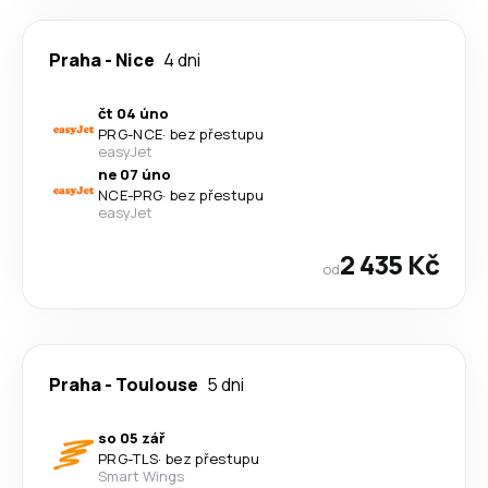
Praha
-
Nice
4 dni
čt 04 úno
PRG
-
NCE
·
bez přestupu
easyJet
ne 07 úno
NCE
-
PRG
·
bez přestupu
easyJet
2 435 Kč
od
Praha
-
Toulouse
5 dni
so 05 zář
PRG
-
TLS
·
bez přestupu
Smart Wings