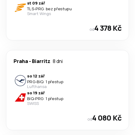
st 09 zář
TLS
-
PRG
·
bez přestupu
Smart Wings
4 378 Kč
od
Praha
-
Biarritz
8 dni
so 12 zář
PRG
-
BIQ
·
1 přestup
Lufthansa
so 19 zář
BIQ
-
PRG
·
1 přestup
SWISS
4 080 Kč
od