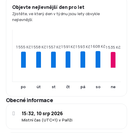
Objevte nejlevnější den pro let
Zjistěte, ve který den v týdnu jsou lety obvykle
nejlevnější.
1 608 Kč
1 593 Kč
1 591 Kč
1 558 Kč
1 557 Kč
1 555 Kč
1 535 Kč
po
út
st
čt
pá
so
ne
Obecné informace
15:32, 10 srp 2026
Místní čas (UTC+1) v Paříži