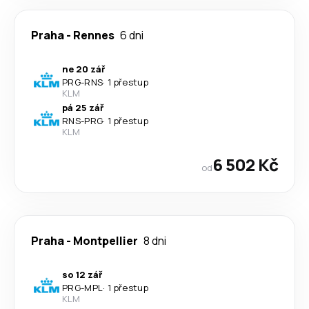
Praha
-
Rennes
6 dni
ne 20 zář
PRG
-
RNS
·
1 přestup
KLM
pá 25 zář
RNS
-
PRG
·
1 přestup
KLM
6 502 Kč
od
Praha
-
Montpellier
8 dni
so 12 zář
PRG
-
MPL
·
1 přestup
KLM