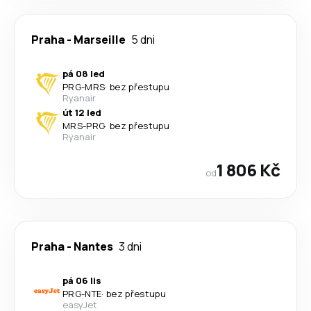
Praha
-
Marseille
5 dni
pá 08 led
PRG
-
MRS
·
bez přestupu
Ryanair
út 12 led
MRS
-
PRG
·
bez přestupu
Ryanair
1 806 Kč
od
Praha
-
Nantes
3 dni
pá 06 lis
PRG
-
NTE
·
bez přestupu
easyJet