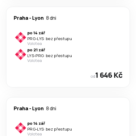
Praha
-
Lyon
8 dni
po 14 zář
PRG
-
LYS
·
bez přestupu
Volotea
po 21 zář
LYS
-
PRG
·
bez přestupu
Volotea
1 646 Kč
od
Praha
-
Lyon
8 dni
po 14 zář
PRG
-
LYS
·
bez přestupu
Volotea