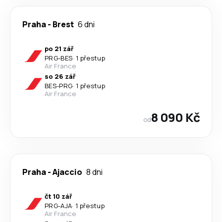
Praha
-
Brest
6 dni
po 21 zář
PRG
-
BES
·
1 přestup
Air France
so 26 zář
BES
-
PRG
·
1 přestup
Air France
8 090 Kč
od
Praha
-
Ajaccio
8 dni
čt 10 zář
PRG
-
AJA
·
1 přestup
Air France