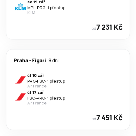
so 19 zář
MPL
-
PRG
·
1 přestup
KLM
7 231 Kč
od
Praha
-
Figari
8 dni
čt 10 zář
PRG
-
FSC
·
1 přestup
Air France
čt 17 zář
FSC
-
PRG
·
1 přestup
Air France
7 451 Kč
od