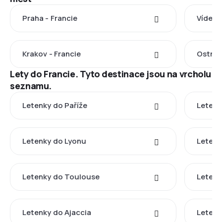
Praha - Francie
Vídeň -
Krakov - Francie
Ostrav
Lety do Francie. Tyto destinace jsou na vrcholu
seznamu.
Letenky do Paříže
Letenk
Letenky do Lyonu
Letenk
Letenky do Toulouse
Letenk
Letenky do Ajaccia
Letenk