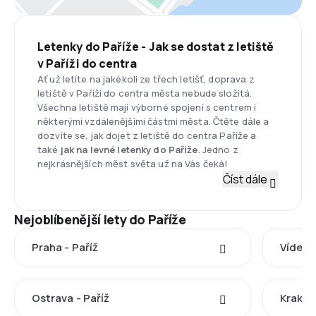
Letenky do Paříže - Jak se dostat z letiště
v Paříži do centra
Ať už letíte na jakékoli ze třech letišť, doprava z
letiště v Paříži do centra města nebude složitá.
Všechna letiště mají výborné spojení s centrem i
některými vzdálenějšími částmi města. Čtěte dále a
dozvíte se, jak dojet z letiště do centra Paříže a
také
jak na
levné letenky do Paříže
. Jedno z
nejkrásnějších měst světa už na Vás čeká!
Číst dále
Nejoblíbenější lety do Paříže
Praha - Paříž
Vídeň -
Ostrava - Paříž
Krakov 