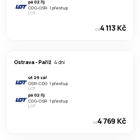
pá 02 říj
CDG
-
OSR
·
1 přestup
LOT
4 113 Kč
od
Ostrava
-
Paříž
4 dni
út 29 zář
OSR
-
CDG
·
1 přestup
LOT
pá 02 říj
CDG
-
OSR
·
1 přestup
LOT
4 769 Kč
od