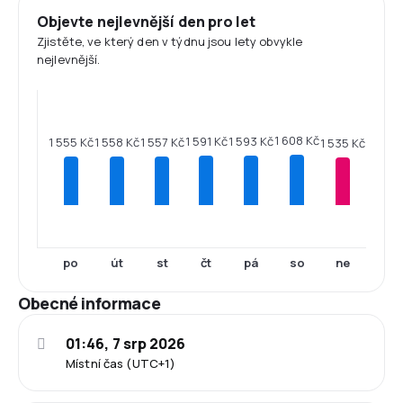
Objevte nejlevnější den pro let
Zjistěte, ve který den v týdnu jsou lety obvykle
nejlevnější.
1 608 Kč
1 593 Kč
1 591 Kč
1 558 Kč
1 557 Kč
1 555 Kč
1 535 Kč
po
út
st
čt
pá
so
ne
Obecné informace
01:46, 7 srp 2026
Místní čas (UTC+1)