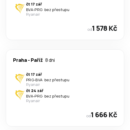
čt 17 zář
BVA
-
PRG
·
bez přestupu
Ryanair
1 578 Kč
od
Praha
-
Paříž
8 dni
čt 17 zář
PRG
-
BVA
·
bez přestupu
Ryanair
čt 24 zář
BVA
-
PRG
·
bez přestupu
Ryanair
1 666 Kč
od