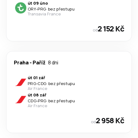
út 09 úno
ORY
-
PRG
·
bez přestupu
Transavia France
2 152 Kč
od
Praha
-
Paříž
8 dni
út 01 zář
PRG
-
CDG
·
bez přestupu
Air France
út 08 zář
CDG
-
PRG
·
bez přestupu
Air France
2 958 Kč
od