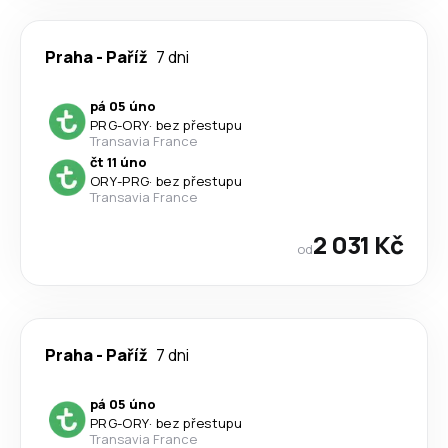
Praha
-
Paříž
7 dni
pá 05 úno
PRG
-
ORY
·
bez přestupu
Transavia France
čt 11 úno
ORY
-
PRG
·
bez přestupu
Transavia France
2 031 Kč
od
Praha
-
Paříž
7 dni
pá 05 úno
PRG
-
ORY
·
bez přestupu
Transavia France