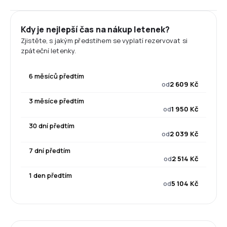
Kdy je nejlepší čas na nákup letenek?
Zjistěte, s jakým předstihem se vyplatí rezervovat si
zpáteční letenky.
6 měsíců předtím
od
2 609 Kč
3 měsíce předtím
od
1 950 Kč
30 dní předtím
od
2 039 Kč
7 dní předtím
od
2 514 Kč
1 den předtím
od
5 104 Kč