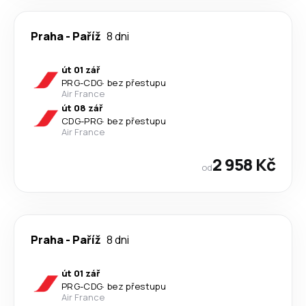
Praha
-
Paříž
8 dni
út 01 zář
PRG
-
CDG
·
bez přestupu
Air France
út 08 zář
CDG
-
PRG
·
bez přestupu
Air France
2 958 Kč
od
Praha
-
Paříž
8 dni
út 01 zář
PRG
-
CDG
·
bez přestupu
Air France