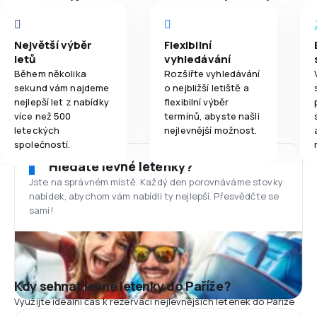
Největší výběr
Flexibilní
letů
vyhledávání
Během několika
Rozšiřte vyhledávání
sekund vám najdeme
o nejbližší letiště a
nejlepší let z nabídky
flexibilní výběr
více než 500
termínů, abyste našli
leteckých
nejlevnější možnost.
společností.
Hledáte levné letenky?
Jste na správném místě. Každý den porovnáváme stovky
nabídek, abychom vám nabídli ty nejlepší. Přesvědčte se
sami!
Kdy sehnat levné letenky do Paříže?
Využijte ideální čas k rezervaci nejlevnějších letenek do Paříže