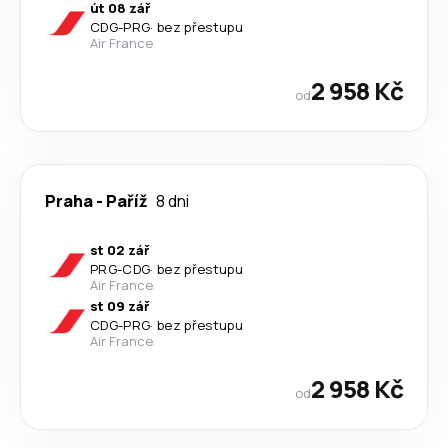
út 08 zář
CDG
-
PRG
·
bez přestupu
Air France
2 958 Kč
od
Praha
-
Paříž
8 dni
st 02 zář
PRG
-
CDG
·
bez přestupu
Air France
st 09 zář
CDG
-
PRG
·
bez přestupu
Air France
2 958 Kč
od