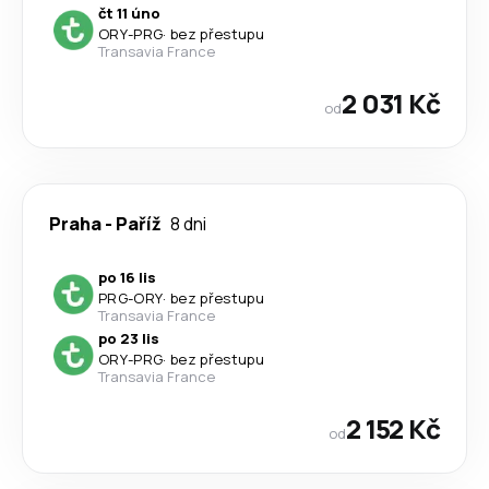
čt 11 úno
ORY
-
PRG
·
bez přestupu
Transavia France
2 031 Kč
od
Praha
-
Paříž
8 dni
po 16 lis
PRG
-
ORY
·
bez přestupu
Transavia France
po 23 lis
ORY
-
PRG
·
bez přestupu
Transavia France
2 152 Kč
od