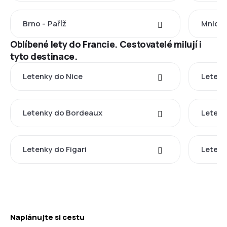
Brno - Paříž
Mnicho
Oblíbené lety do Francie. Cestovatelé milují i
tyto destinace.
Letenky do Nice
Letenk
Letenky do Bordeaux
Letenk
Letenky do Figari
Letenk
Naplánujte si cestu