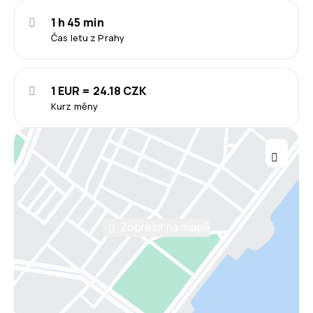
1 h 45 min
Čas letu z Prahy
1 EUR = 24.18 CZK
Kurz měny
Zobrazit na mapě