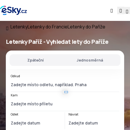
Letenky
Letenky do Francie
Letenky do Paříže
Letenky Paříž - Vyhledat lety do Paříže
Zpáteční
Jednosměrná
Odkud
Kam
Odlet
Návrat