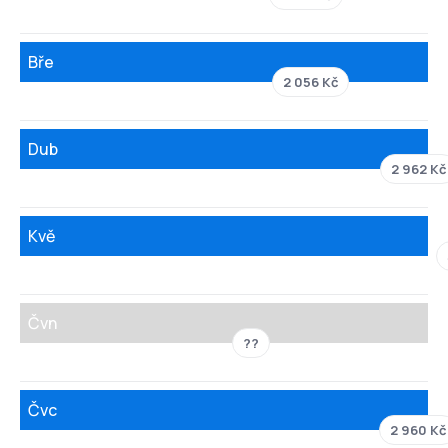
Bře
2 056 Kč
Dub
2 962 Kč
Kvě
Čvn
??
Čvc
2 960 Kč