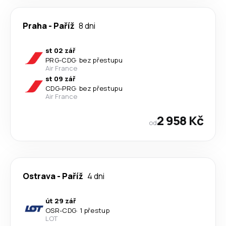
Praha
-
Paříž
8 dni
st 02 zář
PRG
-
CDG
·
bez přestupu
Air France
st 09 zář
CDG
-
PRG
·
bez přestupu
Air France
2 958 Kč
od
Ostrava
-
Paříž
4 dni
út 29 zář
OSR
-
CDG
·
1 přestup
LOT