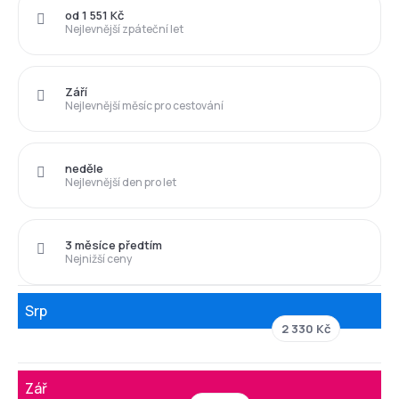
od 1 551 Kč
Nejlevnější zpáteční let
Září
Nejlevnější měsíc pro cestování
neděle
Nejlevnější den pro let
3 měsíce předtím
Nejnižší ceny
Srp
2 330 Kč
Zář