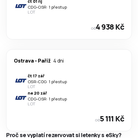
čt 01 říj
CDG
-
OSR
·
1 přestup
LOT
4 938 Kč
od
Ostrava
-
Paříž
4 dni
čt 17 zář
OSR
-
CDG
·
1 přestup
LOT
ne 20 zář
CDG
-
OSR
·
1 přestup
LOT
5 111 Kč
od
Proč se vyplatí rezervovat si letenky s eSky?