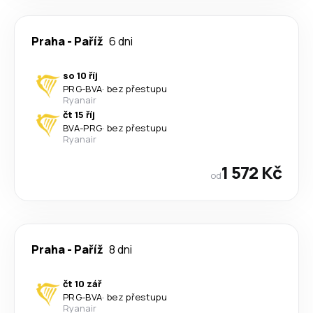
Praha
-
Paříž
6 dni
so 10 říj
PRG
-
BVA
·
bez přestupu
Ryanair
čt 15 říj
BVA
-
PRG
·
bez přestupu
Ryanair
1 572 Kč
od
Praha
-
Paříž
8 dni
čt 10 zář
PRG
-
BVA
·
bez přestupu
Ryanair