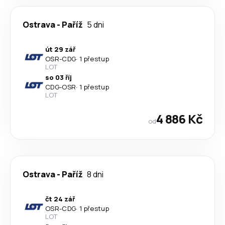
Ostrava
-
Paříž
5 dni
út 29 zář
OSR
-
CDG
·
1 přestup
LOT
so 03 říj
CDG
-
OSR
·
1 přestup
LOT
4 886 Kč
od
Ostrava
-
Paříž
8 dni
čt 24 zář
OSR
-
CDG
·
1 přestup
LOT