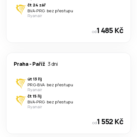
čt 24 zář
BVA
-
PRG
·
bez přestupu
Ryanair
1 485 Kč
od
Praha
-
Paříž
3 dni
út 13 říj
PRG
-
BVA
·
bez přestupu
Ryanair
čt 15 říj
BVA
-
PRG
·
bez přestupu
Ryanair
1 552 Kč
od