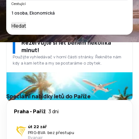
Cestující
Hledat
Rezervujte si let během několika
minut!
Použijte vyhledávač v horní části stránky. Řekněte nám
kdy a kam letíte a my se postaráme o zbytek.
Speciální nabídky letů do Paříže
Praha
-
Paříž
3 dni
út 22 zář
PRG
-
BVA
·
bez přestupu
Ryanair