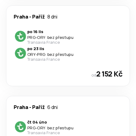
Praha
-
Paříž
8 dni
po 16 lis
PRG
-
ORY
·
bez přestupu
Transavia France
po 23 lis
ORY
-
PRG
·
bez přestupu
Transavia France
2 152 Kč
od
Praha
-
Paříž
6 dni
čt 04 úno
PRG
-
ORY
·
bez přestupu
Transavia France