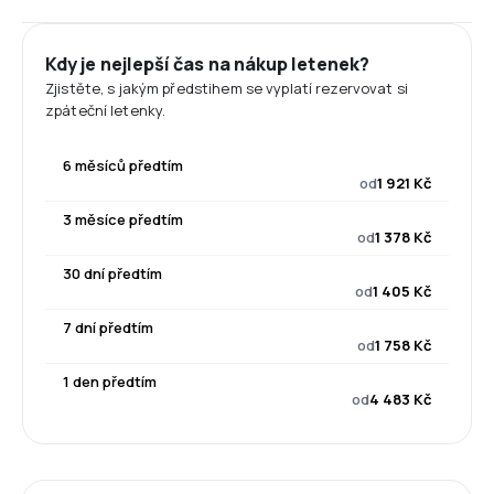
Kdy je nejlepší čas na nákup letenek?
Zjistěte, s jakým předstihem se vyplatí rezervovat si
zpáteční letenky.
6 měsíců předtím
od
1 921 Kč
3 měsíce předtím
od
1 378 Kč
30 dní předtím
od
1 405 Kč
7 dní předtím
od
1 758 Kč
1 den předtím
od
4 483 Kč