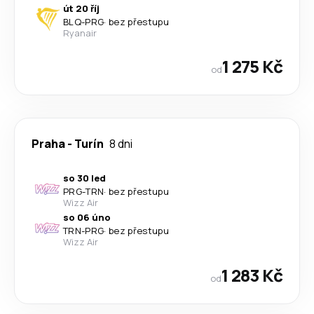
út 20 říj
BLQ
-
PRG
·
bez přestupu
Ryanair
1 275 Kč
od
Praha
-
Turín
8 dni
so 30 led
PRG
-
TRN
·
bez přestupu
Wizz Air
so 06 úno
TRN
-
PRG
·
bez přestupu
Wizz Air
1 283 Kč
od