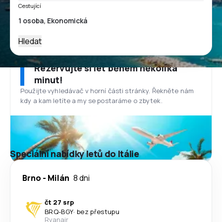
Cestující
Hledat
Rezervujte si let během několika
minut!
Použijte vyhledávač v horní části stránky. Řekněte nám
kdy a kam letíte a my se postaráme o zbytek.
Speciální nabídky letů do Itálie
Brno
-
Milán
8 dni
čt 27 srp
BRQ
-
BGY
·
bez přestupu
Ryanair