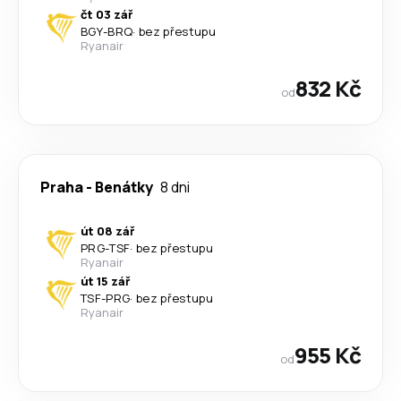
čt 03 zář
BGY
-
BRQ
·
bez přestupu
Ryanair
832 Kč
od
Praha
-
Benátky
8 dni
út 08 zář
PRG
-
TSF
·
bez přestupu
Ryanair
út 15 zář
TSF
-
PRG
·
bez přestupu
Ryanair
955 Kč
od