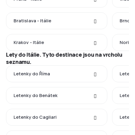
Bratislava - Itálie
Brno - 
Krakov - Itálie
Norimbe
Lety do Itálie. Tyto destinace jsou na vrcholu
seznamu.
Letenky do Říma
Letenk
Letenky do Benátek
Letenk
Letenky do Cagliari
Letenk