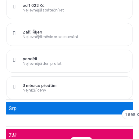
od 1 022 Kč
Nejlevnější zpáteční let
Září, Říjen
Nejlevnější měsíc pro cestování
pondělí
Nejlevnější den pro let
3 měsíce předtím
Nejnižší ceny
Srp
1 895 
Zář