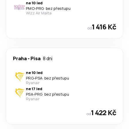
ne 10 led
PMO
-
PRG
·
bez přestupu
Wizz Air Malta
1 416 Kč
od
Praha
-
Pisa
8 dni
ne 10 led
PRG
-
PSA
·
bez přestupu
Ryanair
ne 17 led
PSA
-
PRG
·
bez přestupu
Ryanair
1 422 Kč
od