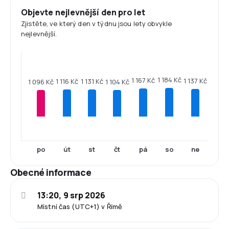
Objevte nejlevnější den pro let
Zjistěte, ve který den v týdnu jsou lety obvykle
nejlevnější.
1 184 Kč
1 167 Kč
1 137 Kč
1 131 Kč
1 116 Kč
1 104 Kč
1 096 Kč
po
út
st
čt
pá
so
ne
Obecné informace
13:20, 9 srp 2026
Místní čas (UTC+1) v Římě