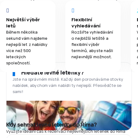
Největší výběr
Flexibilní
letů
vyhledávání
Během několika
Rozšiřte vyhledávání
sekund vám najdeme
o nejbližší letiště a
nejlepší let z nabídky
flexibilní výběr
více než 500
termínů, abyste našli
leteckých
nejlevnější možnost.
společností.
Hledáte levné letenky?
Jste na správném místě. Každý den porovnáváme stovky
nabídek, abychom vám nabídli ty nejlepší. Přesvědčte se
sami!
Kdy sehnat levné letenky do Říma?
Využijte ideální čas k rezervaci nejlevnějších letenek do Říma