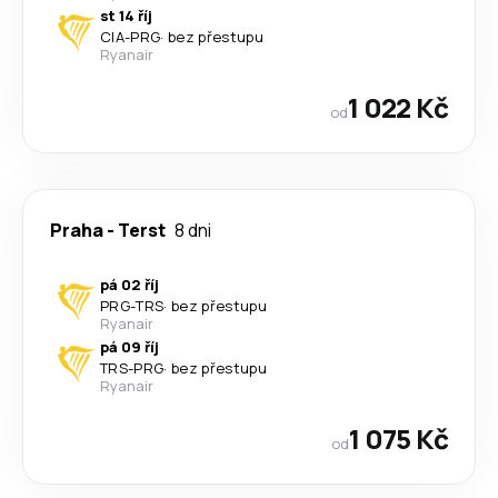
st 14 říj
CIA
-
PRG
·
bez přestupu
Ryanair
1 022 Kč
od
Praha
-
Terst
8 dni
pá 02 říj
PRG
-
TRS
·
bez přestupu
Ryanair
pá 09 říj
TRS
-
PRG
·
bez přestupu
Ryanair
1 075 Kč
od