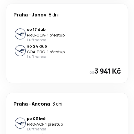
Praha
-
Janov
8 dni
so 17 dub
PRG
-
GOA
·
1 přestup
Lufthansa
so 24 dub
GOA
-
PRG
·
1 přestup
Lufthansa
3 941 Kč
od
Praha
-
Ancona
3 dni
po 03 kvě
PRG
-
AOI
·
1 přestup
Lufthansa