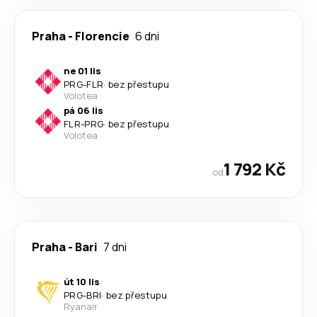
Praha
-
Florencie
6 dni
ne 01 lis
PRG
-
FLR
·
bez přestupu
Volotea
pá 06 lis
FLR
-
PRG
·
bez přestupu
Volotea
1 792 Kč
od
Praha
-
Bari
7 dni
út 10 lis
PRG
-
BRI
·
bez přestupu
Ryanair