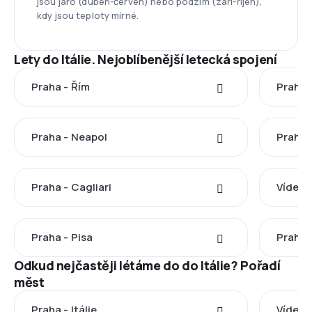
jsou jaro (duben-červen) nebo podzim (září-říjen),
kdy jsou teploty mírné.
Lety do Itálie. Nejoblíbenější letecká spojení
Praha - Řím
Praha 
Praha - Neapol
Praha 
Praha - Cagliari
Vídeň 
Praha - Pisa
Praha 
Odkud nejčastěji létáme do do Itálie? Pořadí
měst
Praha - Itálie
Vídeň -