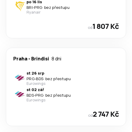
po 16 lis
BRI
-
PRG
·
bez přestupu
Ryanair
1 807 Kč
od
Praha
-
Brindisi
8 dni
st 26 srp
PRG
-
BDS
·
bez přestupu
Eurowings
st 02 zář
BDS
-
PRG
·
bez přestupu
Eurowings
2 747 Kč
od