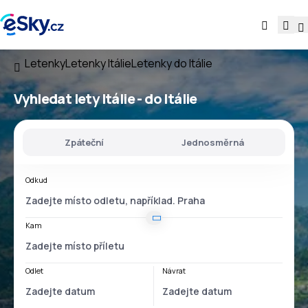
Letenky
Letenky Itálie
Letenky do Itálie
Vyhledat lety
Itálie - do Itálie
Zpáteční
Jednosměrná
Odkud
Kam
Odlet
Návrat