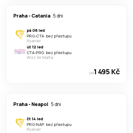
Praha
-
Catania
5 dni
pá 08 led
PRG
-
CTA
·
bez přestupu
Ryanair
út 12 led
CTA
-
PRG
·
bez přestupu
Wizz Air Malta
1 495 Kč
od
Praha
-
Neapol
5 dni
čt 14 led
PRG
-
NAP
·
bez přestupu
Ryanair