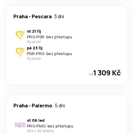
Praha
-
Pescara
3 dni
st 21 říj
PRG
-
PSR
·
bez přestupu
Ryanair
pá 23 říj
PSR
-
PRG
·
bez přestupu
Ryanair
1 309 Kč
od
Praha
-
Palermo
5 dni
st 06 led
PRG
-
PMO
·
bez přestupu
Wizz Air Malta