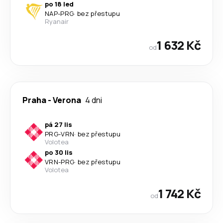
po 18 led
NAP
-
PRG
·
bez přestupu
Ryanair
1 632 Kč
od
Praha
-
Verona
4 dni
pá 27 lis
PRG
-
VRN
·
bez přestupu
Volotea
po 30 lis
VRN
-
PRG
·
bez přestupu
Volotea
1 742 Kč
od