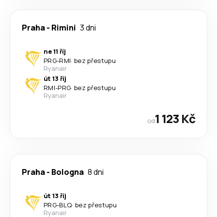
Praha
-
Rimini
3 dni
ne 11 říj
PRG
-
RMI
·
bez přestupu
Ryanair
út 13 říj
RMI
-
PRG
·
bez přestupu
Ryanair
1 123 Kč
od
Praha
-
Bologna
8 dni
út 13 říj
PRG
-
BLQ
·
bez přestupu
Ryanair