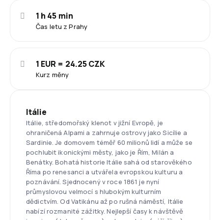
1 h 45 min
Čas letu z Prahy
1 EUR = 24.25 CZK
Kurz měny
Itálie
Itálie, středomořský klenot v jižní Evropě, je
ohraničená Alpami a zahrnuje ostrovy jako Sicílie a
Sardinie. Je domovem téměř 60 milionů lidí a může se
pochlubit ikonickými městy, jako je Řím, Milán a
Benátky. Bohatá historie Itálie sahá od starověkého
Říma po renesanci a utvářela evropskou kulturu a
poznávání. Sjednocený v roce 1861 je nyní
průmyslovou velmocí s hlubokým kulturním
dědictvím. Od Vatikánu až po rušná náměstí, Itálie
nabízí rozmanité zážitky. Nejlepší časy k návštěvě