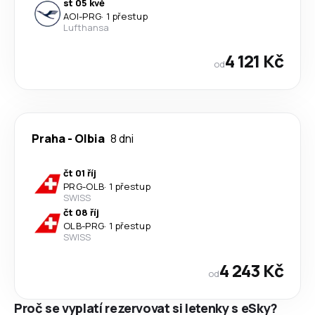
st 05 kvě
AOI
-
PRG
·
1 přestup
Lufthansa
4 121 Kč
od
Praha
-
Olbia
8 dni
čt 01 říj
PRG
-
OLB
·
1 přestup
SWISS
čt 08 říj
OLB
-
PRG
·
1 přestup
SWISS
4 243 Kč
od
Proč se vyplatí rezervovat si letenky s eSky?