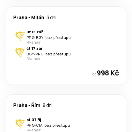
Praha
-
Milán
3 dni
út 15 zář
PRG
-
BGY
·
bez přestupu
Ryanair
čt 17 zář
BGY
-
PRG
·
bez přestupu
Ryanair
998 Kč
od
Praha
-
Řím
8 dni
st 07 říj
PRG
-
CIA
·
bez přestupu
Ryanair