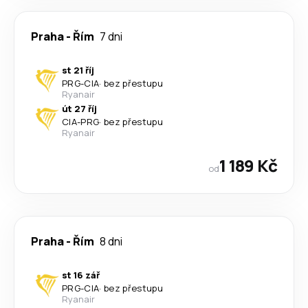
Praha
-
Řím
7 dni
st 21 říj
PRG
-
CIA
·
bez přestupu
Ryanair
út 27 říj
CIA
-
PRG
·
bez přestupu
Ryanair
1 189 Kč
od
Praha
-
Řím
8 dni
st 16 zář
PRG
-
CIA
·
bez přestupu
Ryanair