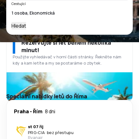
Cestující
Hledat
Rezervujte si let během několika
minut!
Použijte vyhledávač v horní části stránky. Řekněte nám
kdy a kam letíte a my se postaráme o zbytek.
Speciální nabídky letů do Říma
Praha
-
Řím
8 dni
st 07 říj
PRG
-
CIA
·
bez přestupu
Ryanair