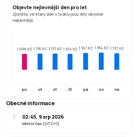
Objevte nejlevnější den pro let
Zjistěte, ve který den v týdnu jsou lety obvykle
nejlevnější.
1 184 Kč
1 167 Kč
1 137 Kč
1 131 Kč
1 116 Kč
1 104 Kč
1 096 Kč
po
út
st
čt
pá
so
ne
Obecné informace
02:45, 9 srp 2026
Místní čas (UTC+1)