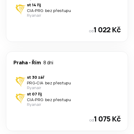
st 14 říj
CIA
-
PRG
·
bez přestupu
Ryanair
1 022 Kč
od
Praha
-
Řím
8 dni
st 30 zář
PRG
-
CIA
·
bez přestupu
Ryanair
st 07 říj
CIA
-
PRG
·
bez přestupu
Ryanair
1 075 Kč
od