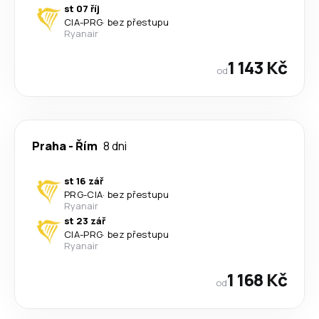
st 07 říj
CIA
-
PRG
·
bez přestupu
Ryanair
1 143 Kč
od
Praha
-
Řím
8 dni
st 16 zář
PRG
-
CIA
·
bez přestupu
Ryanair
st 23 zář
CIA
-
PRG
·
bez přestupu
Ryanair
1 168 Kč
od