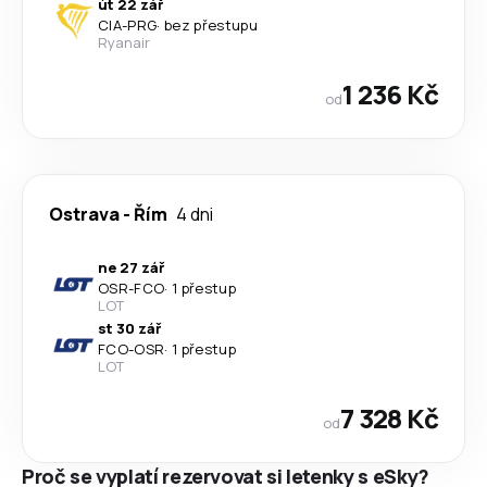
út 22 zář
CIA
-
PRG
·
bez přestupu
Ryanair
1 236 Kč
od
Ostrava
-
Řím
4 dni
ne 27 zář
OSR
-
FCO
·
1 přestup
LOT
st 30 zář
FCO
-
OSR
·
1 přestup
LOT
7 328 Kč
od
Proč se vyplatí rezervovat si letenky s eSky?