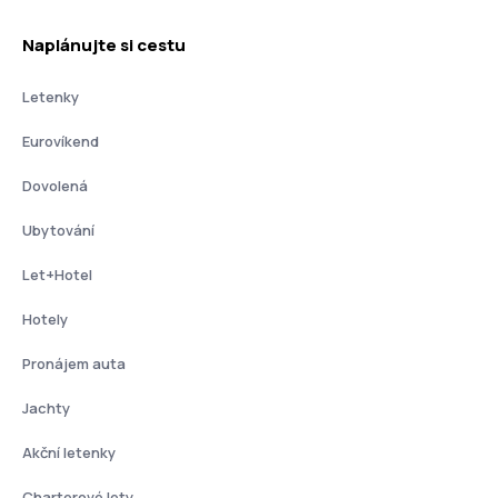
Naplánujte si cestu
Letenky
Eurovíkend
Dovolená
Ubytování
Let+Hotel
Hotely
Pronájem auta
Jachty
Akční letenky
Charterové lety