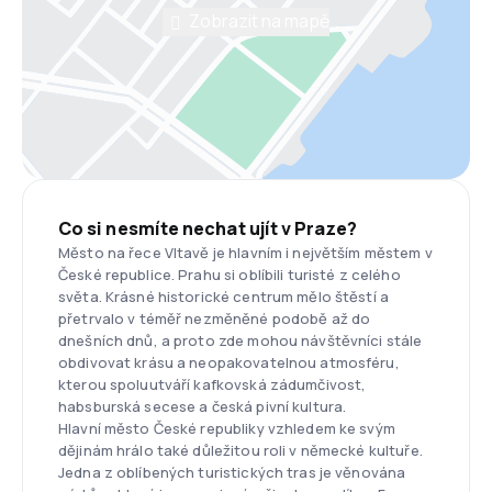
Zobrazit na mapě
Co si nesmíte nechat ujít v Praze?
Město na řece Vltavě je hlavním i největším městem v
České republice. Prahu si oblíbili turisté z celého
světa. Krásné historické centrum mělo štěstí a
přetrvalo v téměř nezměněné podobě až do
dnešních dnů, a proto zde mohou návštěvníci stále
obdivovat krásu a neopakovatelnou atmosféru,
kterou spoluutváří kafkovská zádumčivost,
habsburská secese a česká pivní kultura.
Hlavní město České republiky vzhledem ke svým
dějinám hrálo také důležitou roli v německé kultuře.
Jedna z oblíbených turistických tras je věnována