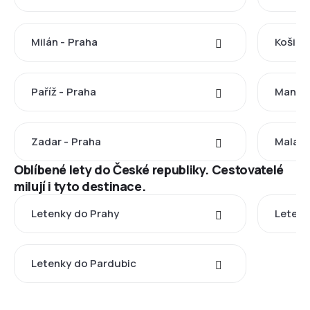
Milán - Praha
Košice
Paříž - Praha
Manche
Zadar - Praha
Malaga
Oblíbené lety do České republiky. Cestovatelé
milují i tyto destinace.
Letenky do Prahy
Letenk
Letenky do Pardubic