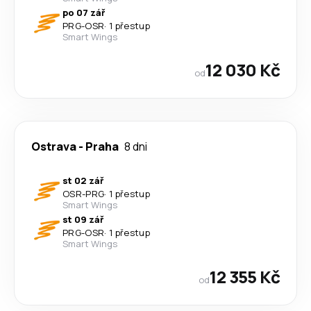
po 07 zář
PRG
-
OSR
·
1 přestup
Smart Wings
12 030 Kč
od
Ostrava
-
Praha
8 dni
st 02 zář
OSR
-
PRG
·
1 přestup
Smart Wings
st 09 zář
PRG
-
OSR
·
1 přestup
Smart Wings
12 355 Kč
od