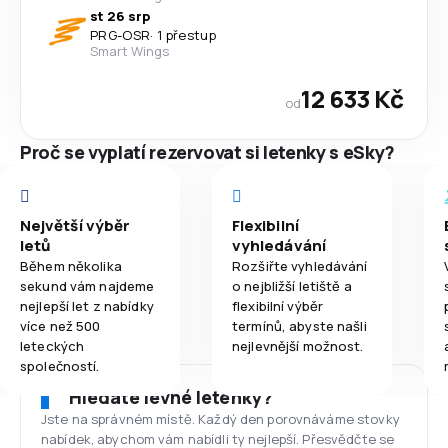
st 26 srp
PRG
-
OSR
·
1 přestup
Smart Wings
12 633 Kč
od
Proč se vyplatí rezervovat si letenky s eSky?
Největší výběr
Flexibilní
letů
vyhledávání
Během několika
Rozšiřte vyhledávání
sekund vám najdeme
o nejbližší letiště a
nejlepší let z nabídky
flexibilní výběr
více než 500
termínů, abyste našli
leteckých
nejlevnější možnost.
společností.
Hledáte levné letenky?
Jste na správném místě. Každý den porovnáváme stovky
nabídek, abychom vám nabídli ty nejlepší. Přesvědčte se