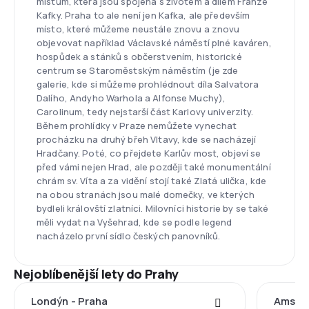
místům, která jsou spojená s životem a dílem Franze
Kafky. Praha to ale není jen Kafka, ale především
místo, které můžeme neustále znovu a znovu
objevovat například Václavské náměstí plné kaváren,
hospůdek a stánků s občerstvením, historické
centrum se Staroměstským náměstím (je zde
galerie, kde si můžeme prohlédnout díla Salvatora
Dalího, Andyho Warhola a Alfonse Muchy),
Carolinum, tedy nejstarší část Karlovy univerzity.
Během prohlídky v Praze nemůžete vynechat
procházku na druhý břeh Vltavy, kde se nacházejí
Hradčany. Poté, co přejdete Karlův most, objeví se
před vámi nejen Hrad, ale později také monumentální
chrám sv. Víta a za vidění stojí také Zlatá ulička, kde
na obou stranách jsou malé domečky, ve kterých
bydleli královští zlatníci. Milovníci historie by se také
měli vydat na Vyšehrad, kde se podle legend
nacházelo první sídlo českých panovníků.
Nejoblíbenější lety do Prahy
Londýn - Praha
Amster