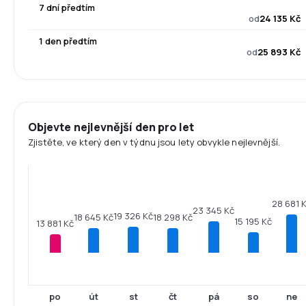
7 dní předtím
od
24 135 Kč
1 den předtím
od
25 893 Kč
Objevte nejlevnější den pro let
Zjistěte, ve který den v týdnu jsou lety obvykle nejlevnější.
28 681 
23 345 Kč
19 326 Kč
18 645 Kč
18 298 Kč
15 195 Kč
13 881 Kč
po
út
st
čt
pá
so
ne