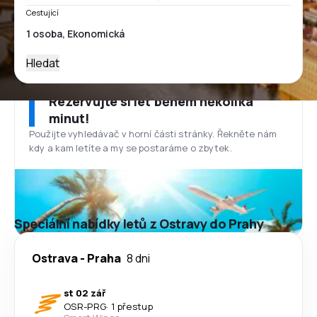
Cestující
Hledat
Rezervujte si let během několika
minut!
Použijte vyhledávač v horní části stránky. Řekněte nám
kdy a kam letíte a my se postaráme o zbytek.
Speciální nabídky letů z Ostravy do Prahy
Ostrava
-
Praha
8 dni
st 02 zář
OSR
-
PRG
·
1 přestup