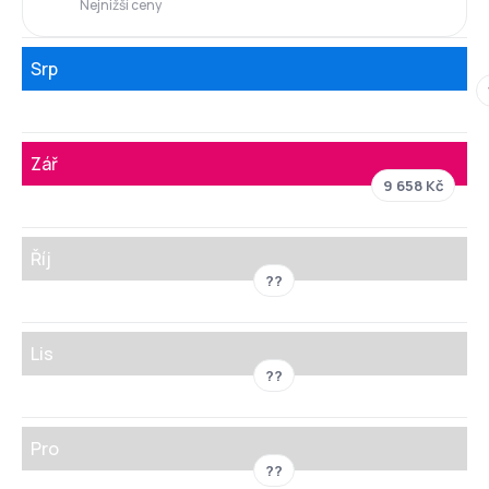
Nejnižší ceny
Srp
Zář
9 658 Kč
Říj
??
Lis
??
Pro
??