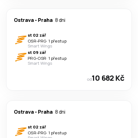
Ostrava
-
Praha
8 dni
st 02 zář
OSR
-
PRG
·
1 přestup
Smart Wings
st 09 zář
PRG
-
OSR
·
1 přestup
Smart Wings
10 682 Kč
od
Ostrava
-
Praha
8 dni
st 02 zář
OSR
-
PRG
·
1 přestup
Smart Wings