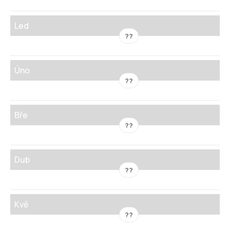
Led
??
Úno
??
Bře
??
Dub
??
Kvě
??