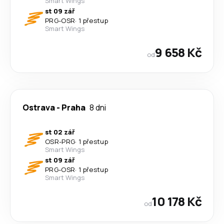
Smart Wings
st 09 zář
PRG
-
OSR
·
1 přestup
Smart Wings
9 658 Kč
od
Ostrava
-
Praha
8 dni
st 02 zář
OSR
-
PRG
·
1 přestup
Smart Wings
st 09 zář
PRG
-
OSR
·
1 přestup
Smart Wings
10 178 Kč
od