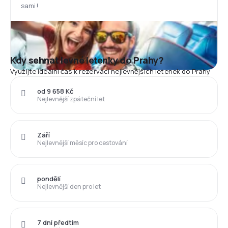
sami!
Kdy sehnat levné letenky do Prahy?
Využijte ideální čas k rezervaci nejlevnějších letenek do Prahy
od 9 658 Kč
Nejlevnější zpáteční let
Září
Nejlevnější měsíc pro cestování
pondělí
Nejlevnější den pro let
7 dní předtím