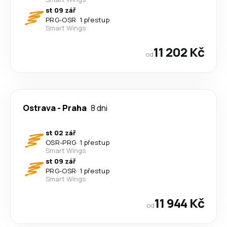
st 09 zář
PRG
-
OSR
·
1 přestup
Smart Wings
11 202 Kč
od
Ostrava
-
Praha
8 dni
st 02 zář
OSR
-
PRG
·
1 přestup
Smart Wings
st 09 zář
PRG
-
OSR
·
1 přestup
Smart Wings
11 944 Kč
od