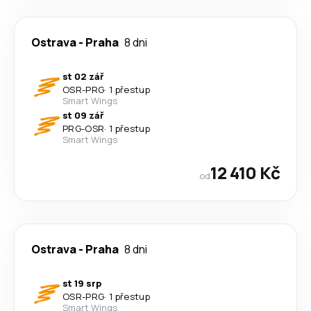
Ostrava
-
Praha
8 dni
st 02 zář
OSR
-
PRG
·
1 přestup
Smart Wings
st 09 zář
PRG
-
OSR
·
1 přestup
Smart Wings
12 410 Kč
od
Ostrava
-
Praha
8 dni
st 19 srp
OSR
-
PRG
·
1 přestup
Smart Wings