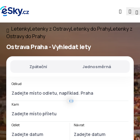
Letenky
Letenky z Ostravy
Letenky do Prahy
Letenky z
Ostravy do Prahy
Ostrava Praha
- Vyhledat lety
Zpáteční
Jednosměrná
Odkud
Kam
Odlet
Návrat