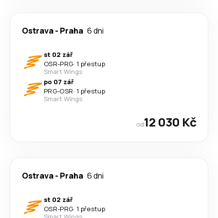
Ostrava
-
Praha
6 dni
st 02 zář
OSR
-
PRG
·
1 přestup
Smart Wings
po 07 zář
PRG
-
OSR
·
1 přestup
Smart Wings
12 030 Kč
od
Ostrava
-
Praha
6 dni
st 02 zář
OSR
-
PRG
·
1 přestup
Smart Wings