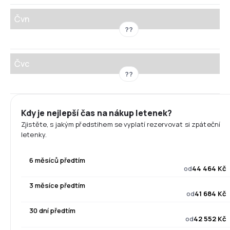
Čvn
??
Čvc
??
Kdy je nejlepší čas na nákup letenek?
Zjistěte, s jakým předstihem se vyplatí rezervovat si zpáteční
letenky.
6 měsíců předtím
od
44 464 Kč
3 měsíce předtím
od
41 684 Kč
30 dní předtím
od
42 552 Kč