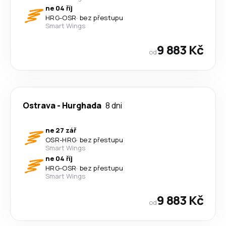
ne 04 říj
HRG
-
OSR
·
bez přestupu
Smart Wings
9 883 Kč
od
Ostrava
-
Hurghada
8 dni
ne 27 zář
OSR
-
HRG
·
bez přestupu
Smart Wings
ne 04 říj
HRG
-
OSR
·
bez přestupu
Smart Wings
9 883 Kč
od