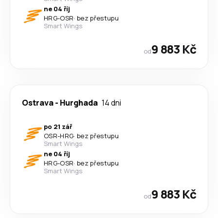
ne 04 říj
HRG
-
OSR
·
bez přestupu
Smart Wings
9 883 Kč
od
Ostrava
-
Hurghada
14 dni
po 21 zář
OSR
-
HRG
·
bez přestupu
Smart Wings
ne 04 říj
HRG
-
OSR
·
bez přestupu
Smart Wings
9 883 Kč
od