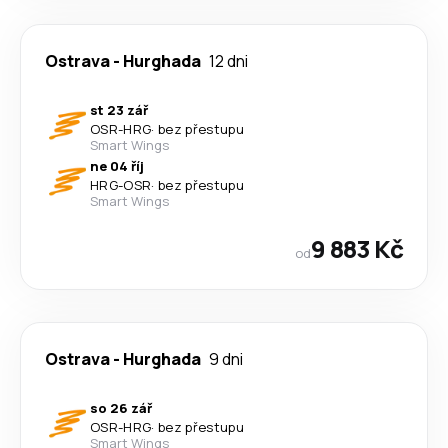
Ostrava
-
Hurghada
12 dni
st 23 zář
OSR
-
HRG
·
bez přestupu
Smart Wings
ne 04 říj
HRG
-
OSR
·
bez přestupu
Smart Wings
9 883 Kč
od
Ostrava
-
Hurghada
9 dni
so 26 zář
OSR
-
HRG
·
bez přestupu
Smart Wings