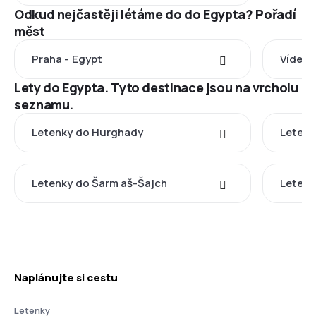
Odkud nejčastěji létáme do do Egypta? Pořadí
měst
Praha - Egypt
Vídeň 
Lety do Egypta. Tyto destinace jsou na vrcholu
seznamu.
Letenky do Hurghady
Letenk
Letenky do Šarm aš-Šajch
Letenk
Naplánujte si cestu
Letenky