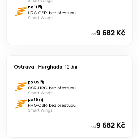
Smart Wings
ne 11 říj
HRG
-
OSR
·
bez přestupu
Smart Wings
9 682 Kč
od
Ostrava
-
Hurghada
12 dni
po 05 říj
OSR
-
HRG
·
bez přestupu
Smart Wings
pá 16 říj
HRG
-
OSR
·
bez přestupu
Smart Wings
9 682 Kč
od