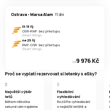
Ostrava
-
Marsa Alam
11 dni
čt 15 říj
OSR
-
RMF
·
bez přestupu
Smart Wings
ne 25 říj
RMF
-
OSR
·
bez přestupu
Smart Wings
9 976 Kč
od
Proč se vyplatí rezervovat si letenky s eSky?
Největší výběr
Flexibilní
letů
vyhledávání
Během několika
Rozšiřte vyhledávání
sekund vám najdeme
o nejbližší letiště a