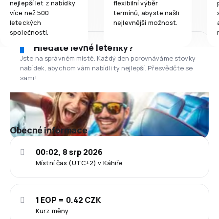
nejlepší let z nabídky
flexibilní výběr
více než 500
termínů, abyste našli
leteckých
nejlevnější možnost.
společností.
Hledáte levné letenky?
Jste na správném místě. Každý den porovnáváme stovky
nabídek, abychom vám nabídli ty nejlepší. Přesvědčte se
sami!
Obecné informace
00:02, 8 srp 2026
Místní čas (UTC+2) v Káhiře
1 EGP = 0.42 CZK
Kurz měny