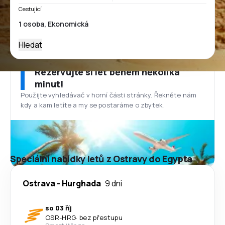
Cestující
Hledat
Rezervujte si let během několika
minut!
Použijte vyhledávač v horní části stránky. Řekněte nám
kdy a kam letíte a my se postaráme o zbytek.
Speciální nabídky letů z Ostravy do Egypta
Ostrava
-
Hurghada
9 dni
so 03 říj
OSR
-
HRG
·
bez přestupu