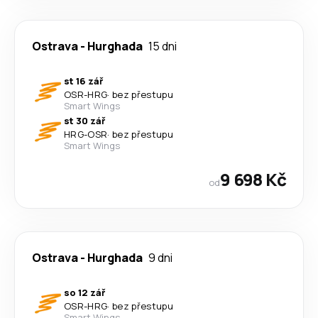
Ostrava
-
Hurghada
15 dni
st 16 zář
OSR
-
HRG
·
bez přestupu
Smart Wings
st 30 zář
HRG
-
OSR
·
bez přestupu
Smart Wings
9 698 Kč
od
Ostrava
-
Hurghada
9 dni
so 12 zář
OSR
-
HRG
·
bez přestupu
Smart Wings