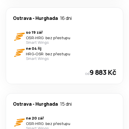
Ostrava
-
Hurghada
16 dni
so 19 zář
OSR
-
HRG
·
bez přestupu
Smart Wings
ne 04 říj
HRG
-
OSR
·
bez přestupu
Smart Wings
9 883 Kč
od
Ostrava
-
Hurghada
15 dni
ne 20 zář
OSR
-
HRG
·
bez přestupu
Smart Wings