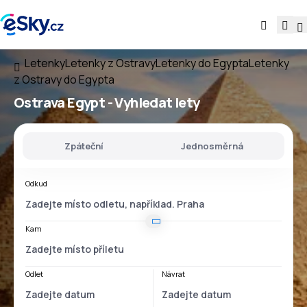
Letenky
Letenky z Ostravy
Letenky do Egypta
Letenky
z Ostravy do Egypta
Ostrava Egypt
- Vyhledat lety
Zpáteční
Jednosměrná
Odkud
Kam
Odlet
Návrat