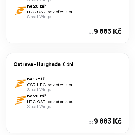
ne 20 zář
HRG
-
OSR
·
bez přestupu
Smart Wings
9 883 Kč
od
Ostrava
-
Hurghada
8 dni
ne 13 zář
OSR
-
HRG
·
bez přestupu
Smart Wings
ne 20 zář
HRG
-
OSR
·
bez přestupu
Smart Wings
9 883 Kč
od