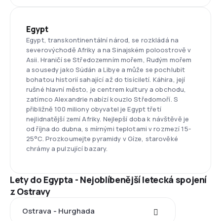
Egypt
Egypt, transkontinentální národ, se rozkládá na
severovýchodě Afriky a na Sinajském poloostrově v
Asii. Hraničí se Středozemním mořem, Rudým mořem
a sousedy jako Súdán a Libye a může se pochlubit
bohatou historií sahající až do tisíciletí. Káhira, její
rušné hlavní město, je centrem kultury a obchodu,
zatímco Alexandrie nabízí kouzlo Středomoří. S
přibližně 100 miliony obyvatel je Egypt třetí
nejlidnatější zemí Afriky. Nejlepší doba k návštěvě je
od října do dubna, s mírnými teplotami v rozmezí 15-
25°C. Prozkoumejte pyramidy v Gíze, starověké
chrámy a pulzující bazary.
Lety do Egypta - Nejoblíbenější letecká spojení
z Ostravy
Ostrava - Hurghada