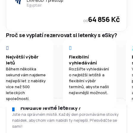
LXR
-
BUD
·
1 přestup
Egyptair
64 856 Kč
od
Proč se vyplatí rezervovat si letenky s eSky?
Největší výběr
Flexibilní
letů
vyhledávání
Během několika
Rozšiřte vyhledávání
sekund vám najdeme
o nejbližší letiště a
nejlepší let z nabídky
flexibilní výběr
více než 500
termínů, abyste našli
leteckých
nejlevnější možnost.
společností.
Hledáte levné letenky?
Jste na správném místě. Každý den porovnáváme stovky
nabídek, abychom vám nabídli ty nejlepší. Přesvědčte se
sami!