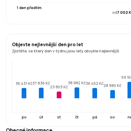
1 den předtím
od
7 002 
Objevte nejlevnější den pro let
Zjistěte, ve který den v týdnu jsou lety obvykle nejlevnější.
59 10
38 982 Kč
37 836 Kč
36 452 Kč
36 431 Kč
28 980 Kč
23 803 Kč
po
út
st
čt
pá
so
n
Obecné informace