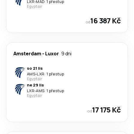
LXR
-
MAD
·
1 přestup
Egyptair
16 387 Kč
od
Amsterdam
-
Luxor
9 dni
so 21 lis
AMS
-
LXR
·
1 přestup
Egyptair
ne 29 lis
LXR
-
AMS
·
1 přestup
Egyptair
17 175 Kč
od