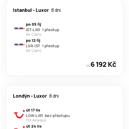
Istanbul
-
Luxor
8 dni
po 05 říj
IST
-
LXR
·
1 přestup
Air Cairo
po 12 říj
LXR
-
IST
·
1 přestup
Air Cairo
6 192 Kč
od
Londýn
-
Luxor
8 dni
út 17 lis
LGW
-
LXR
·
bez přestupu
TUI Airways
út 24 lis