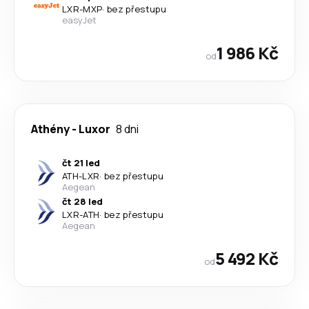
LXR
-
MXP
·
bez přestupu
easyJet
1 986 Kč
od
Athény
-
Luxor
8 dni
čt 21 led
ATH
-
LXR
·
bez přestupu
Aegean
čt 28 led
LXR
-
ATH
·
bez přestupu
Aegean
5 492 Kč
od