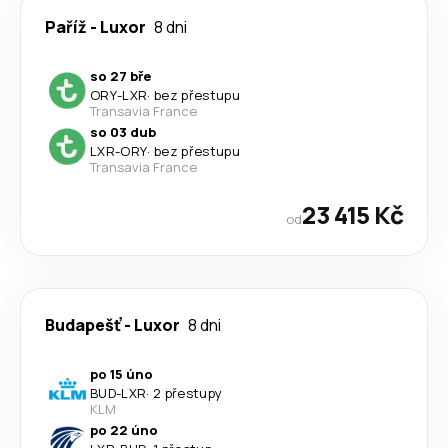
Paříž
-
Luxor
8 dni
so 27 bře
ORY
-
LXR
·
bez přestupu
Transavia France
so 03 dub
LXR
-
ORY
·
bez přestupu
Transavia France
23 415 Kč
od
Budapešť
-
Luxor
8 dni
po 15 úno
BUD
-
LXR
·
2 přestupy
KLM
po 22 úno