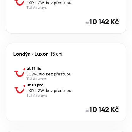
LXR
-
LGW
·
bez přestupu
TUI Airways
10 142 Kč
od
Londýn
-
Luxor
15 dni
út 17 lis
LGW
-
LXR
·
bez přestupu
TUI Airways
út 01 pro
LXR
-
LGW
·
bez přestupu
TUI Airways
10 142 Kč
od