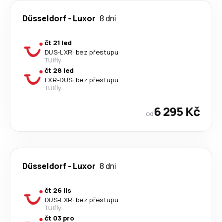
Düsseldorf
-
Luxor
8 dni
čt 21 led
DUS
-
LXR
·
bez přestupu
TUIfly
čt 28 led
LXR
-
DUS
·
bez přestupu
TUIfly
6 295 Kč
od
Düsseldorf
-
Luxor
8 dni
čt 26 lis
DUS
-
LXR
·
bez přestupu
TUIfly
čt 03 pro