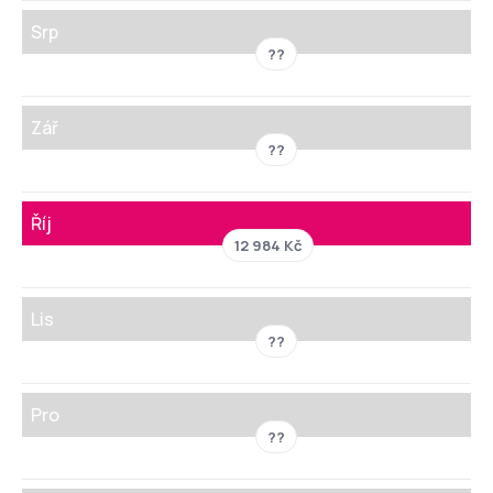
Srp
??
Zář
??
Říj
12 984 Kč
Lis
??
Pro
??