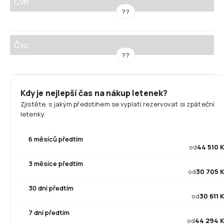
Čvn
??
Čvc
??
Kdy je nejlepší čas na nákup letenek?
Zjistěte, s jakým předstihem se vyplatí rezervovat si zpáteční
letenky.
6 měsíců předtím
od
44 510 
3 měsíce předtím
od
30 705 
30 dní předtím
od
30 611 
7 dní předtím
od
44 294 