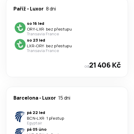
Paříž
-
Luxor
8 dni
so 16 led
ORY
-
LXR
·
bez přestupu
Transavia France
so 23 led
LXR
-
ORY
·
bez přestupu
Transavia France
21 406 Kč
od
Barcelona
-
Luxor
15 dni
pá 22 led
BCN
-
LXR
·
1 přestup
Egyptair
pá 05 úno