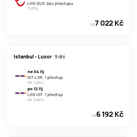
LXR
-
DUS
·
bez přestupu
TUIfly
7 022 Kč
od
Istanbul
-
Luxor
9 dni
ne 04 říj
IST
-
LXR
·
1 přestup
Air Cairo
po 12 říj
LXR
-
IST
·
1 přestup
Air Cairo
6 192 Kč
od