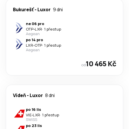
Bukurešť
-
Luxor
9 dni
ne 06 pro
OTP
-
LXR
·
1 přestup
Aegean
po 14 pro
LXR
-
OTP
·
1 přestup
Aegean
10 465 Kč
od
Vídeň
-
Luxor
8 dni
po 16 lis
VIE
-
LXR
·
1 přestup
SWISS
po 23 lis