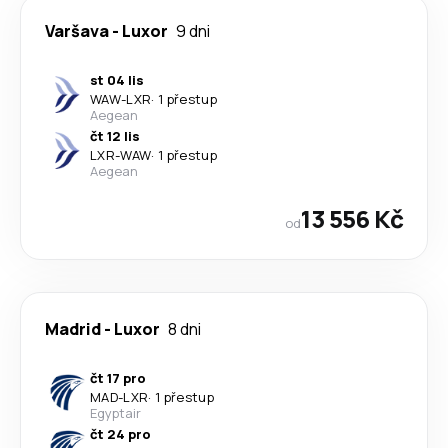
Varšava
-
Luxor
9 dni
st 04 lis
WAW
-
LXR
·
1 přestup
Aegean
čt 12 lis
LXR
-
WAW
·
1 přestup
Aegean
13 556 Kč
od
Madrid
-
Luxor
8 dni
čt 17 pro
MAD
-
LXR
·
1 přestup
Egyptair
čt 24 pro