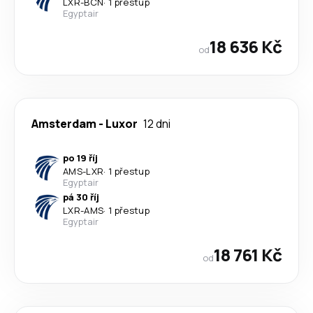
LXR
-
BCN
·
1 přestup
Egyptair
18 636 Kč
od
Amsterdam
-
Luxor
12 dni
po 19 říj
AMS
-
LXR
·
1 přestup
Egyptair
pá 30 říj
LXR
-
AMS
·
1 přestup
Egyptair
18 761 Kč
od