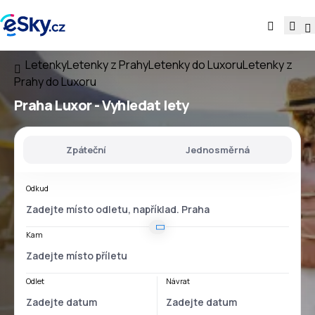
Letenky
Letenky z Prahy
Letenky do Luxoru
Letenky z
Prahy do Luxoru
Praha Luxor
- Vyhledat lety
Zpáteční
Jednosměrná
Odkud
Kam
Odlet
Návrat