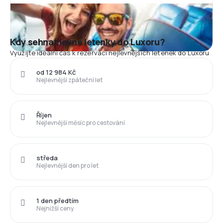
Kdy sehnat levné letenky do Luxoru?
Využijte ideální čas k rezervaci nejlevnějších letenek do Luxoru
od 12 984 Kč
Nejlevnější zpáteční let
Říjen
Nejlevnější měsíc pro cestování
středa
Nejlevnější den pro let
1 den předtím
Nejnižší ceny