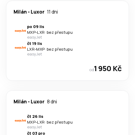
Milán
-
Luxor
11 dni
po 09 lis
MXP
-
LXR
·
bez přestupu
easyJet
čt 19 lis
LXR
-
MXP
·
bez přestupu
easyJet
1 950 Kč
od
Milán
-
Luxor
8 dni
čt 26 lis
MXP
-
LXR
·
bez přestupu
easyJet
čt 03 pro