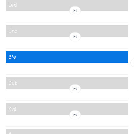
Led
??
Úno
??
Bře
Dub
??
Kvě
??