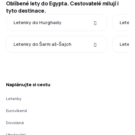
Oblíbené lety do Egypta. Cestovatelé milují i
tyto destinace.
Letenky do Hurghady
Letenk
Letenky do Šarm aš-Šajch
Letenk
Naplánujte si cestu
Letenky
Eurovíkend
Dovolená
Ubytování