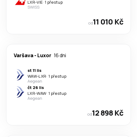
LXR
-
VIE
·
1 přestup
SWISS
11 010 Kč
od
Varšava
-
Luxor
16 dni
st 11 lis
WAW
-
LXR
·
1 přestup
Aegean
čt 26 lis
LXR
-
WAW
·
1 přestup
Aegean
12 898 Kč
od