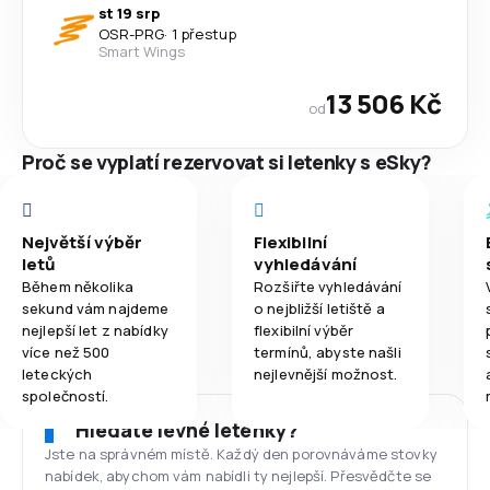
st 19 srp
OSR
-
PRG
·
1 přestup
Smart Wings
13 506 Kč
od
Proč se vyplatí rezervovat si letenky s eSky?
Největší výběr
Flexibilní
letů
vyhledávání
Během několika
Rozšiřte vyhledávání
sekund vám najdeme
o nejbližší letiště a
nejlepší let z nabídky
flexibilní výběr
více než 500
termínů, abyste našli
leteckých
nejlevnější možnost.
společností.
Hledáte levné letenky?
Jste na správném místě. Každý den porovnáváme stovky
nabídek, abychom vám nabídli ty nejlepší. Přesvědčte se