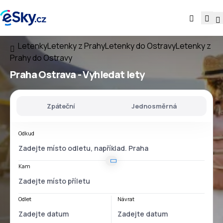
Letenky
Letenky z Prahy
Letenky do Ostravy
Letenky z
Prahy do Ostravy
Praha Ostrava
- Vyhledat lety
Zpáteční
Jednosměrná
Odkud
Kam
Odlet
Návrat