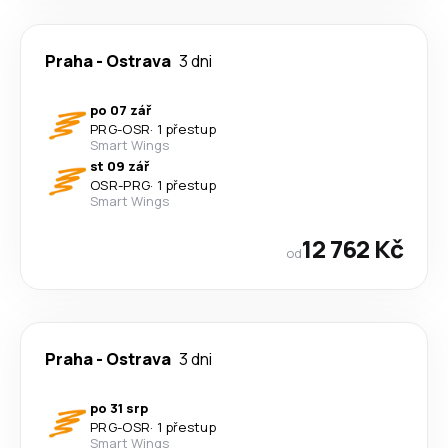
Praha
-
Ostrava
3 dni
po 07 zář
PRG
-
OSR
·
1 přestup
Smart Wings
st 09 zář
OSR
-
PRG
·
1 přestup
Smart Wings
12 762 Kč
od
Praha
-
Ostrava
3 dni
po 31 srp
PRG
-
OSR
·
1 přestup
Smart Wings