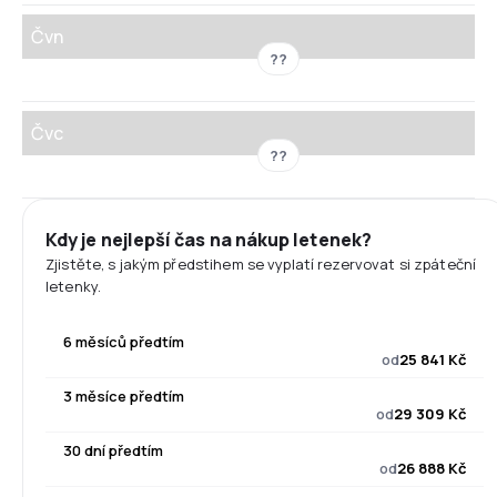
Čvn
??
Čvc
??
Kdy je nejlepší čas na nákup letenek?
Zjistěte, s jakým předstihem se vyplatí rezervovat si zpáteční
letenky.
6 měsíců předtím
od
25 841 Kč
3 měsíce předtím
od
29 309 Kč
30 dní předtím
od
26 888 Kč