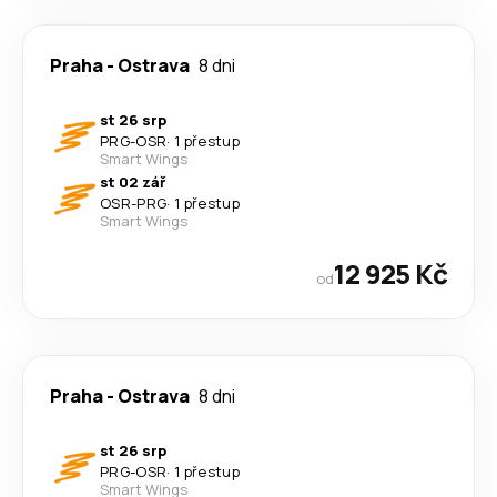
Praha
-
Ostrava
8 dni
st 26 srp
PRG
-
OSR
·
1 přestup
Smart Wings
st 02 zář
OSR
-
PRG
·
1 přestup
Smart Wings
12 925 Kč
od
Praha
-
Ostrava
8 dni
st 26 srp
PRG
-
OSR
·
1 přestup
Smart Wings