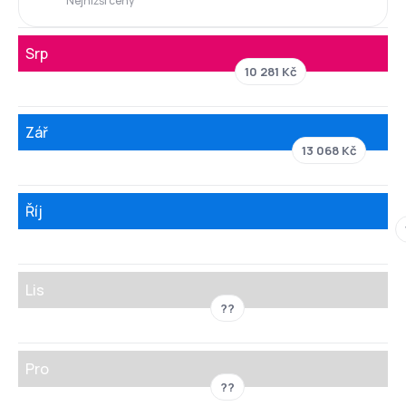
Nejnižší ceny
Srp
10 281 Kč
Zář
13 068 Kč
Říj
Lis
??
Pro
??