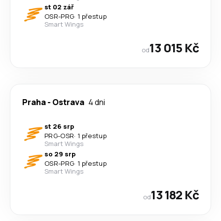
st 02 zář
OSR
-
PRG
·
1 přestup
Smart Wings
13 015 Kč
od
Praha
-
Ostrava
4 dni
st 26 srp
PRG
-
OSR
·
1 přestup
Smart Wings
so 29 srp
OSR
-
PRG
·
1 přestup
Smart Wings
13 182 Kč
od