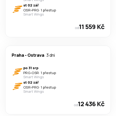
st 02 zář
OSR
-
PRG
·
1 přestup
Smart Wings
11 559 Kč
od
Praha
-
Ostrava
3 dni
po 31 srp
PRG
-
OSR
·
1 přestup
Smart Wings
st 02 zář
OSR
-
PRG
·
1 přestup
Smart Wings
12 436 Kč
od