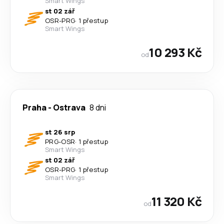
Smart Wings
st 02 zář
OSR
-
PRG
·
1 přestup
Smart Wings
10 293 Kč
od
Praha
-
Ostrava
8 dni
st 26 srp
PRG
-
OSR
·
1 přestup
Smart Wings
st 02 zář
OSR
-
PRG
·
1 přestup
Smart Wings
11 320 Kč
od