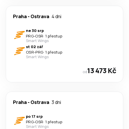
Praha
-
Ostrava
4 dni
ne 30 srp
PRG
-
OSR
·
1 přestup
Smart Wings
st 02 zář
OSR
-
PRG
·
1 přestup
Smart Wings
13 473 Kč
od
Praha
-
Ostrava
3 dni
po 17 srp
PRG
-
OSR
·
1 přestup
Smart Wings