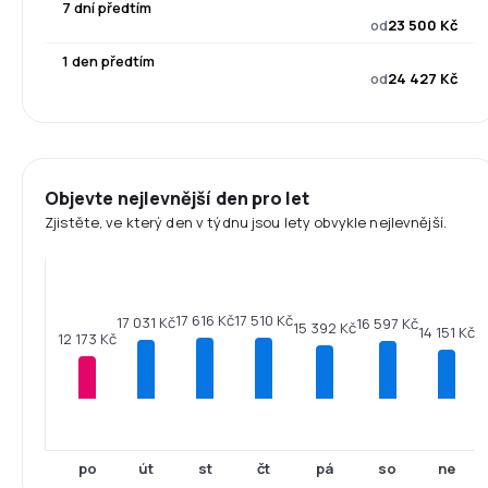
7 dní předtím
od
23 500 Kč
1 den předtím
od
24 427 Kč
Objevte nejlevnější den pro let
Zjistěte, ve který den v týdnu jsou lety obvykle nejlevnější.
17 616 Kč
17 510 Kč
17 031 Kč
16 597 Kč
15 392 Kč
14 151 Kč
12 173 Kč
po
út
st
čt
pá
so
ne