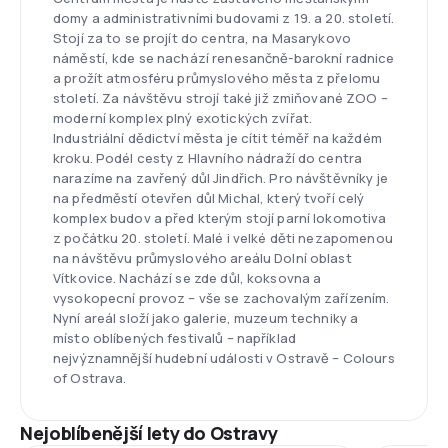
domy a administrativními budovami z 19. a 20. století.
Stojí za to se projít do centra, na Masarykovo
náměstí, kde se nachází renesančně-barokní radnice
a prožít atmosféru průmyslového města z přelomu
století. Za návštěvu strojí také již zmiňované ZOO –
moderní komplex plný exotických zvířat.
Industriální dědictví města je cítit téměř na každém
kroku. Podél cesty z Hlavního nádraží do centra
narazíme na zavřený důl Jindřich. Pro návštěvníky je
na předměstí otevřen důl Michal, který tvoří celý
komplex budov a před kterým stojí parní lokomotiva
z počátku 20. století. Malé i velké děti nezapomenou
na návštěvu průmyslového areálu Dolní oblast
Vítkovice. Nachází se zde důl, koksovna a
vysokopecní provoz – vše se zachovalým zařízením.
Nyní areál složí jako galerie, muzeum techniky a
místo oblíbených festivalů – například
nejvýznamnější hudební události v Ostravě – Colours
of Ostrava.
Nejoblíbenější lety do Ostravy