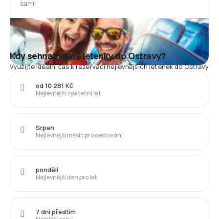
sami!
Kdy sehnat levné letenky do Ostravy?
Využijte ideální čas k rezervaci nejlevnějších letenek do Ostravy
od 10 281 Kč
Nejlevnější zpáteční let
Srpen
Nejlevnější měsíc pro cestování
pondělí
Nejlevnější den pro let
7 dní předtím