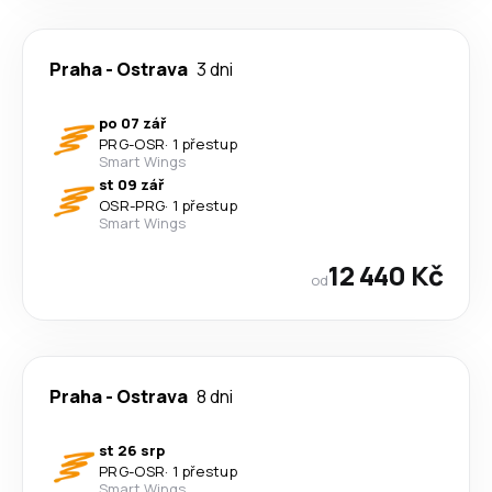
Praha
-
Ostrava
3 dni
po 07 zář
PRG
-
OSR
·
1 přestup
Smart Wings
st 09 zář
OSR
-
PRG
·
1 přestup
Smart Wings
12 440 Kč
od
Praha
-
Ostrava
8 dni
st 26 srp
PRG
-
OSR
·
1 přestup
Smart Wings