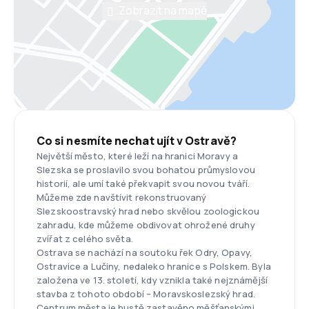
Zobrazit na mapě
Co si nesmíte nechat ujít v Ostravě?
Největší město, které leží na hranici Moravy a
Slezska se proslavilo svou bohatou průmyslovou
historií, ale umí také překvapit svou novou tváří.
Můžeme zde navštívit rekonstruovaný
Slezskoostravský hrad nebo skvělou zoologickou
zahradu, kde můžeme obdivovat ohrožené druhy
zvířat z celého světa.
Ostrava se nachází na soutoku řek Odry, Opavy,
Ostravice a Lučiny, nedaleko hranice s Polskem. Byla
založena ve 13. století, kdy vznikla také nejznámější
stavba z tohoto období – Moravskoslezský hrad.
Centrum města je hustě zastavěno měšťanskými