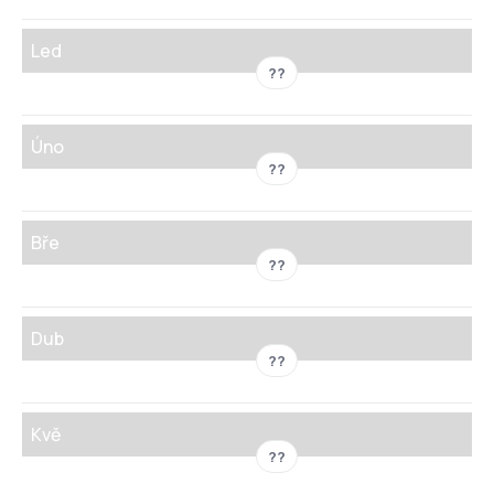
Led
??
Úno
??
Bře
??
Dub
??
Kvě
??