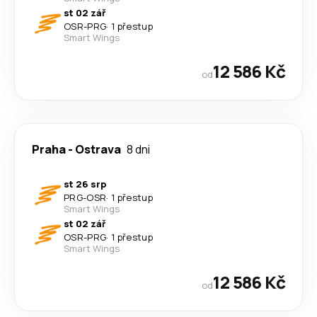
st 02 zář
OSR
-
PRG
·
1 přestup
Smart Wings
12 586 Kč
od
Praha
-
Ostrava
8 dni
st 26 srp
PRG
-
OSR
·
1 přestup
Smart Wings
st 02 zář
OSR
-
PRG
·
1 přestup
Smart Wings
12 586 Kč
od