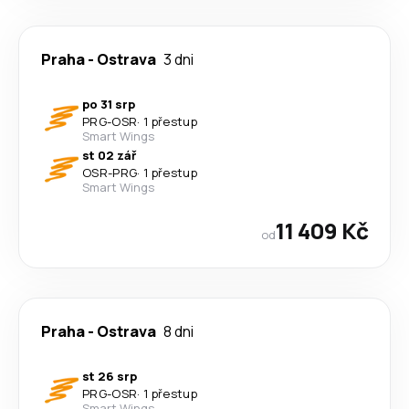
Praha
-
Ostrava
3 dni
po 31 srp
PRG
-
OSR
·
1 přestup
Smart Wings
st 02 zář
OSR
-
PRG
·
1 přestup
Smart Wings
11 409 Kč
od
Praha
-
Ostrava
8 dni
st 26 srp
PRG
-
OSR
·
1 přestup
Smart Wings