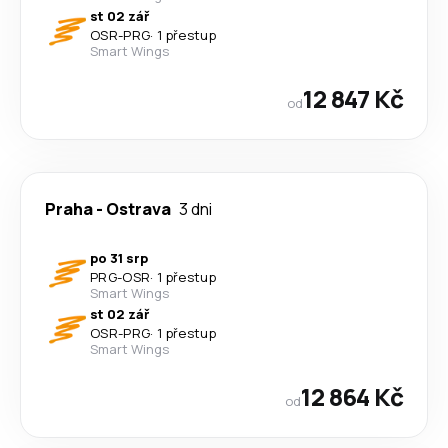
st 02 zář
OSR
-
PRG
·
1 přestup
Smart Wings
12 847 Kč
od
Praha
-
Ostrava
3 dni
po 31 srp
PRG
-
OSR
·
1 přestup
Smart Wings
st 02 zář
OSR
-
PRG
·
1 přestup
Smart Wings
12 864 Kč
od