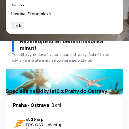
Cestující
Hledat
Rezervujte si let během několika
minut!
Použijte vyhledávač v horní části stránky. Řekněte nám
kdy a kam letíte a my se postaráme o zbytek.
Speciální nabídky letů z Prahy do Ostravy
Praha
-
Ostrava
8 dni
st 26 srp
PRG
-
OSR
·
1 přestup