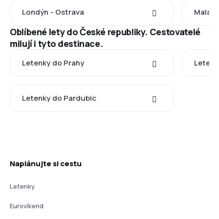
Londýn - Ostrava
Malaga
Oblíbené lety do České republiky. Cestovatelé
milují i tyto destinace.
Letenky do Prahy
Letenk
Letenky do Pardubic
Naplánujte si cestu
Letenky
Eurovíkend