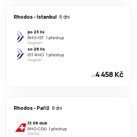
Rhodos
-
Istanbul
6 dni
po 23 lis
RHO
-
IST
·
1 přestup
Aegean
so 28 lis
IST
-
RHO
·
1 přestup
Aegean
4 458 Kč
od
Rhodos
-
Paříž
8 dni
čt 08 dub
RHO
-
CDG
·
1 přestup
SWISS