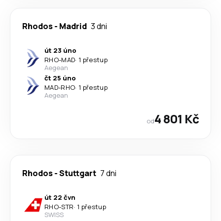
Rhodos
-
Madrid
3 dni
út 23 úno
RHO
-
MAD
·
1 přestup
Aegean
čt 25 úno
MAD
-
RHO
·
1 přestup
Aegean
4 801 Kč
od
Rhodos
-
Stuttgart
7 dni
út 22 čvn
RHO
-
STR
·
1 přestup
SWISS