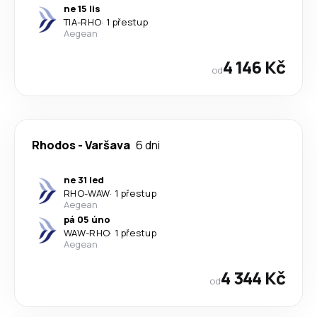
ne 15 lis
TIA
-
RHO
·
1 přestup
Aegean
4 146 Kč
od
Rhodos
-
Varšava
6 dni
ne 31 led
RHO
-
WAW
·
1 přestup
Aegean
pá 05 úno
WAW
-
RHO
·
1 přestup
Aegean
4 344 Kč
od