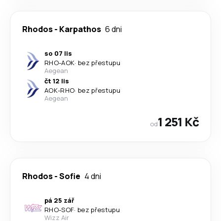
Rhodos
-
Karpathos
6 dni
so 07 lis
RHO
-
AOK
·
bez přestupu
Aegean
čt 12 lis
AOK
-
RHO
·
bez přestupu
Aegean
1 251 Kč
od
Rhodos
-
Sofie
4 dni
pá 25 zář
RHO
-
SOF
·
bez přestupu
Wizz Air