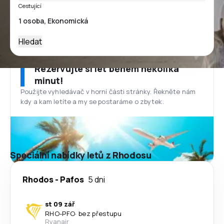
Cestující
Hledat
Rezervujte si let během několika
minut!
Použijte vyhledávač v horní části stránky. Řekněte nám
kdy a kam letíte a my se postaráme o zbytek.
Speciální nabídky letů z Rhodosu
Rhodos
-
Pafos
5 dni
st 09 zář
RHO
-
PFO
·
bez přestupu
Ryanair