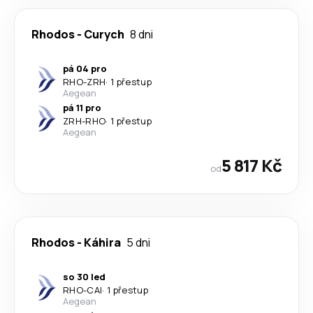
Rhodos
-
Curych
8 dni
pá 04 pro
RHO
-
ZRH
·
1 přestup
Aegean
pá 11 pro
ZRH
-
RHO
·
1 přestup
Aegean
5 817 Kč
od
Rhodos
-
Káhira
5 dni
so 30 led
RHO
-
CAI
·
1 přestup
Aegean