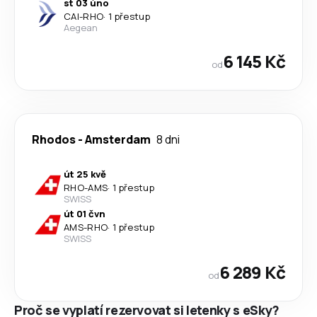
st 03 úno
CAI
-
RHO
·
1 přestup
Aegean
6 145 Kč
od
Rhodos
-
Amsterdam
8 dni
út 25 kvě
RHO
-
AMS
·
1 přestup
SWISS
út 01 čvn
AMS
-
RHO
·
1 přestup
SWISS
6 289 Kč
od
Proč se vyplatí rezervovat si letenky s eSky?