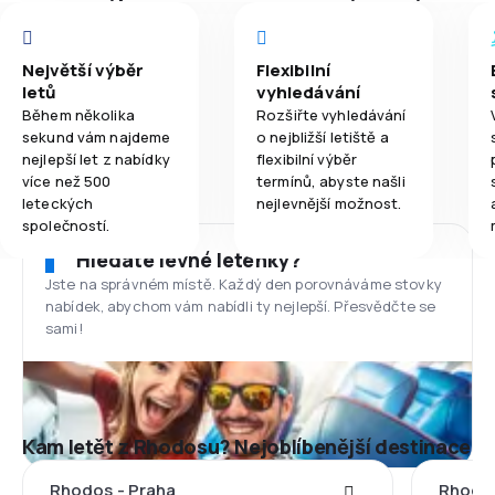
Největší výběr
Flexibilní
letů
vyhledávání
Během několika
Rozšiřte vyhledávání
sekund vám najdeme
o nejbližší letiště a
nejlepší let z nabídky
flexibilní výběr
více než 500
termínů, abyste našli
leteckých
nejlevnější možnost.
společností.
Hledáte levné letenky?
Jste na správném místě. Každý den porovnáváme stovky
nabídek, abychom vám nabídli ty nejlepší. Přesvědčte se
sami!
Kam letět z Rhodosu? Nejoblíbenější destinace
Rhodos - Praha
Rhodos