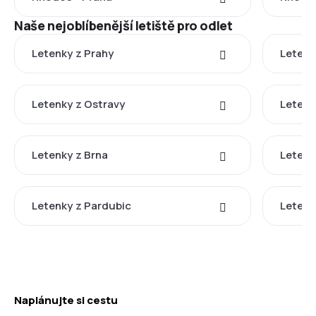
Naše nejoblíbenější letiště pro odlet
Letenky z Prahy
Letenk
Letenky z Ostravy
Letenk
Letenky z Brna
Letenk
Letenky z Pardubic
Letenk
Naplánujte si cestu