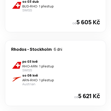
so 03 dub
BUD
-
RHO
·
1 přestup
SWISS
5 605 Kč
od
Rhodos
-
Stockholm
6 dni
po 03 kvě
RHO
-
ARN
·
1 přestup
SWISS
so 08 kvě
ARN
-
RHO
·
1 přestup
Austrian
5 621 Kč
od