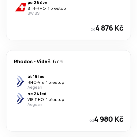
po 28 čvn
STR
-
RHO
·
1 přestup
SWISS
4 876 Kč
od
Rhodos
-
Vídeň
6 dni
út 19 led
RHO
-
VIE
·
1 přestup
Aegean
ne 24 led
VIE
-
RHO
·
1 přestup
Aegean
4 980 Kč
od