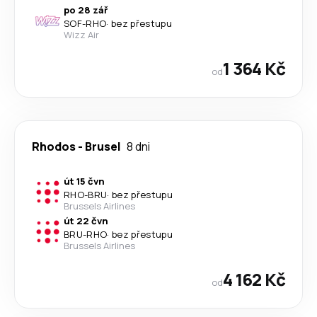
po 28 zář
SOF
-
RHO
·
bez přestupu
Wizz Air
1 364 Kč
od
Rhodos
-
Brusel
8 dni
út 15 čvn
RHO
-
BRU
·
bez přestupu
Brussels Airlines
út 22 čvn
BRU
-
RHO
·
bez přestupu
Brussels Airlines
4 162 Kč
od