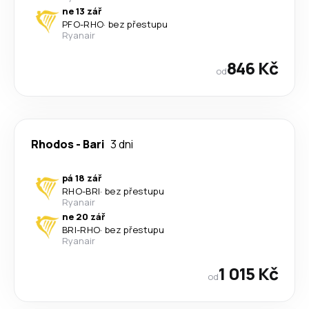
ne 13 zář
PFO
-
RHO
·
bez přestupu
Ryanair
846 Kč
od
Rhodos
-
Bari
3 dni
pá 18 zář
RHO
-
BRI
·
bez přestupu
Ryanair
ne 20 zář
BRI
-
RHO
·
bez přestupu
Ryanair
1 015 Kč
od