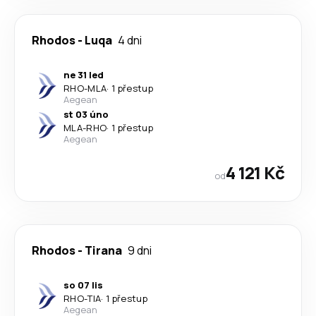
Rhodos
-
Luqa
4 dni
ne 31 led
RHO
-
MLA
·
1 přestup
Aegean
st 03 úno
MLA
-
RHO
·
1 přestup
Aegean
4 121 Kč
od
Rhodos
-
Tirana
9 dni
so 07 lis
RHO
-
TIA
·
1 přestup
Aegean