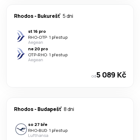
Rhodos
-
Bukurešť
5 dni
st 16 pro
RHO
-
OTP
·
1 přestup
Aegean
ne 20 pro
OTP
-
RHO
·
1 přestup
Aegean
5 089 Kč
od
Rhodos
-
Budapešť
8 dni
so 27 bře
RHO
-
BUD
·
1 přestup
Lufthansa