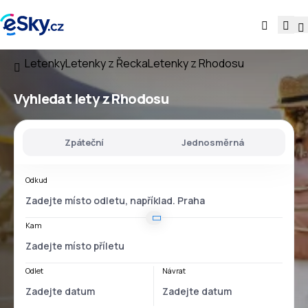
Letenky
Letenky z Řecka
Letenky z Rhodosu
Vyhledat lety
z Rhodosu
Zpáteční
Jednosměrná
Odkud
Kam
Odlet
Návrat