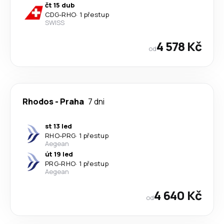
čt 15 dub
CDG
-
RHO
·
1 přestup
SWISS
4 578 Kč
od
Rhodos
-
Praha
7 dni
st 13 led
RHO
-
PRG
·
1 přestup
Aegean
út 19 led
PRG
-
RHO
·
1 přestup
Aegean
4 640 Kč
od