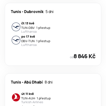
Tunis
-
Dubrovník
5 dni
čt 13 kvě
TUN
-
DBV
·
1 přestup
Lufthansa
po 17 kvě
DBV
-
TUN
·
1 přestup
Lufthansa
8 846 Kč
od
Tunis
-
Abú Dhabí
8 dni
út 11 kvě
TUN
-
AUH
·
1 přestup
Turkish Airlines