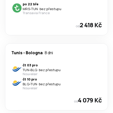
po 22 bře
MRS
-
TUN
·
bez přestupu
Transavia France
2 418 Kč
od
Tunis
-
Bologna
8 dni
čt 03 pro
TUN
-
BLQ
·
bez přestupu
Nouvelair
čt 10 pro
BLQ
-
TUN
·
bez přestupu
Nouvelair
4 079 Kč
od