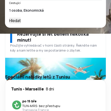
Cestující
Hledat
Rezervujte si let během několika
minut!
Použijte vyhledávač v horní části stránky. Řekněte nám
kdy a kam letíte a my se postaráme o zbytek.
Speciální nabídky letů z Tunisu
Tunis
-
Marseille
8 dni
po 15 bře
TUN
-
MRS
·
bez přestupu
Transavia France