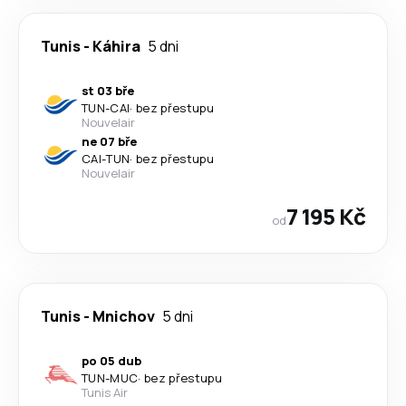
Tunis
-
Káhira
5 dni
st 03 bře
TUN
-
CAI
·
bez přestupu
Nouvelair
ne 07 bře
CAI
-
TUN
·
bez přestupu
Nouvelair
7 195 Kč
od
Tunis
-
Mnichov
5 dni
po 05 dub
TUN
-
MUC
·
bez přestupu
Tunis Air