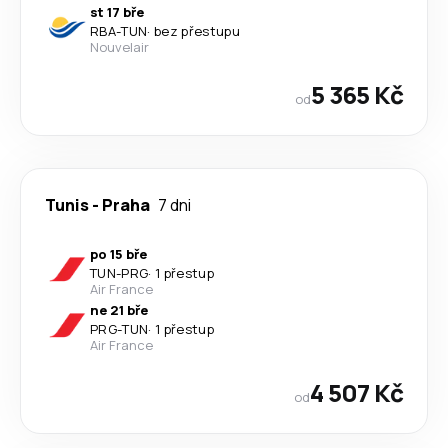
st 17 bře
RBA
-
TUN
·
bez přestupu
Nouvelair
5 365 Kč
od
Tunis
-
Praha
7 dni
po 15 bře
TUN
-
PRG
·
1 přestup
Air France
ne 21 bře
PRG
-
TUN
·
1 přestup
Air France
4 507 Kč
od