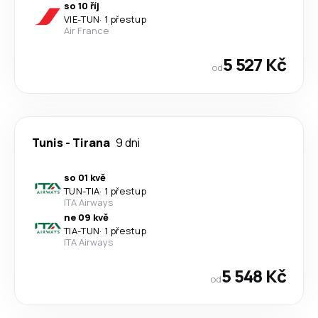
so 10 říj
VIE
-
TUN
·
1 přestup
Air France
5 527 Kč
od
Tunis
-
Tirana
9 dni
so 01 kvě
TUN
-
TIA
·
1 přestup
ITA Airways
ne 09 kvě
TIA
-
TUN
·
1 přestup
ITA Airways
5 548 Kč
od