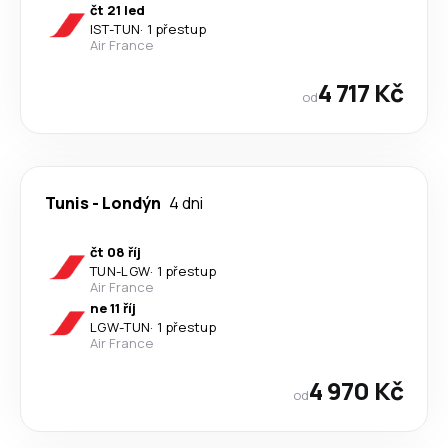
čt 21 led
IST
-
TUN
·
1 přestup
Air France
4 717 Kč
od
Tunis
-
Londýn
4 dni
čt 08 říj
TUN
-
LGW
·
1 přestup
Air France
ne 11 říj
LGW
-
TUN
·
1 přestup
Air France
4 970 Kč
od