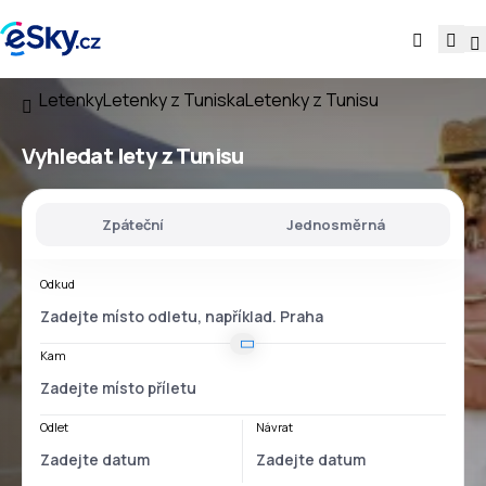
Letenky
Letenky z Tuniska
Letenky z Tunisu
Vyhledat lety
z Tunisu
Zpáteční
Jednosměrná
Odkud
Kam
Odlet
Návrat