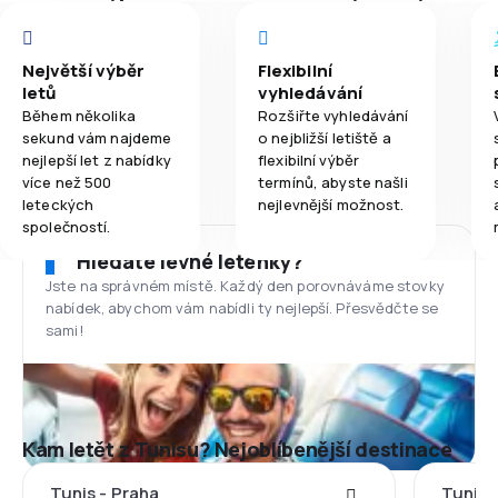
Největší výběr
Flexibilní
letů
vyhledávání
Během několika
Rozšiřte vyhledávání
sekund vám najdeme
o nejbližší letiště a
nejlepší let z nabídky
flexibilní výběr
více než 500
termínů, abyste našli
leteckých
nejlevnější možnost.
společností.
Hledáte levné letenky?
Jste na správném místě. Každý den porovnáváme stovky
nabídek, abychom vám nabídli ty nejlepší. Přesvědčte se
sami!
Kam letět z Tunisu? Nejoblíbenější destinace
Tunis - Praha
Tunis 