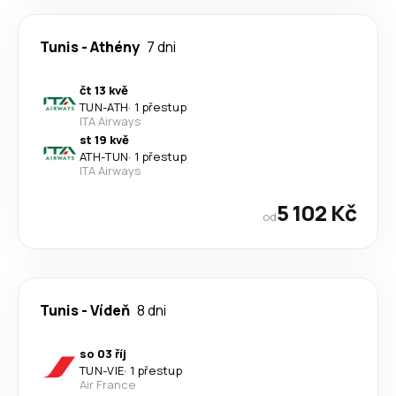
Tunis
-
Athény
7 dni
čt 13 kvě
TUN
-
ATH
·
1 přestup
ITA Airways
st 19 kvě
ATH
-
TUN
·
1 přestup
ITA Airways
5 102 Kč
od
Tunis
-
Vídeň
8 dni
so 03 říj
TUN
-
VIE
·
1 přestup
Air France