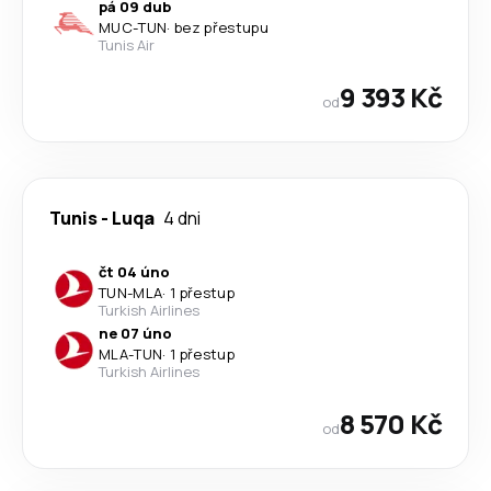
pá 09 dub
MUC
-
TUN
·
bez přestupu
Tunis Air
9 393 Kč
od
Tunis
-
Luqa
4 dni
čt 04 úno
TUN
-
MLA
·
1 přestup
Turkish Airlines
ne 07 úno
MLA
-
TUN
·
1 přestup
Turkish Airlines
8 570 Kč
od