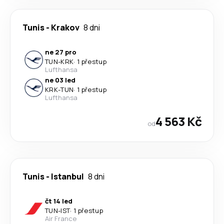
Tunis
-
Krakov
8 dni
ne 27 pro
TUN
-
KRK
·
1 přestup
Lufthansa
ne 03 led
KRK
-
TUN
·
1 přestup
Lufthansa
4 563 Kč
od
Tunis
-
Istanbul
8 dni
čt 14 led
TUN
-
IST
·
1 přestup
Air France