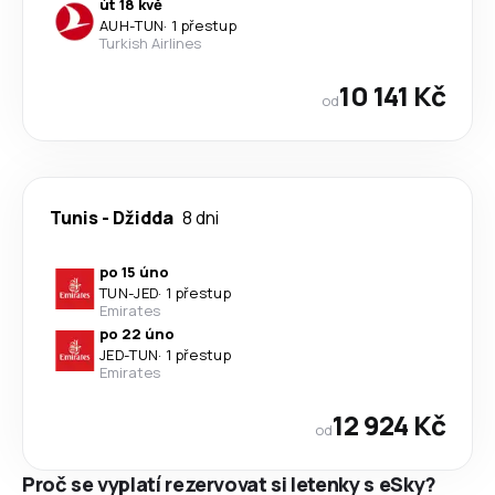
út 18 kvě
AUH
-
TUN
·
1 přestup
Turkish Airlines
10 141 Kč
od
Tunis
-
Džidda
8 dni
po 15 úno
TUN
-
JED
·
1 přestup
Emirates
po 22 úno
JED
-
TUN
·
1 přestup
Emirates
12 924 Kč
od
Proč se vyplatí rezervovat si letenky s eSky?