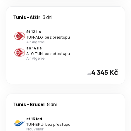
Tunis
-
Alžír
3 dni
čt 12 lis
TUN
-
ALG
·
bez přestupu
Air Algerie
so 14 lis
ALG
-
TUN
·
bez přestupu
Air Algerie
4 345 Kč
od
Tunis
-
Brusel
8 dni
st 13 led
TUN
-
BRU
·
bez přestupu
Nouvelair