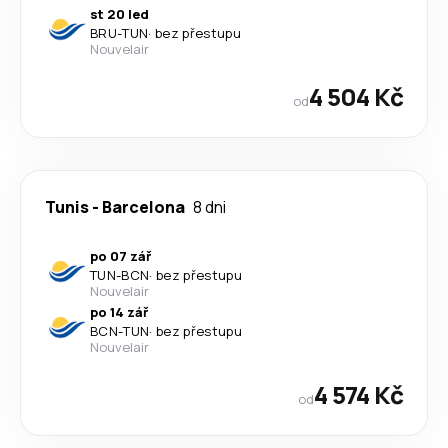
st 20 led
BRU
-
TUN
·
bez přestupu
Nouvelair
4 504 Kč
od
Tunis
-
Barcelona
8 dni
po 07 zář
TUN
-
BCN
·
bez přestupu
Nouvelair
po 14 zář
BCN
-
TUN
·
bez přestupu
Nouvelair
4 574 Kč
od