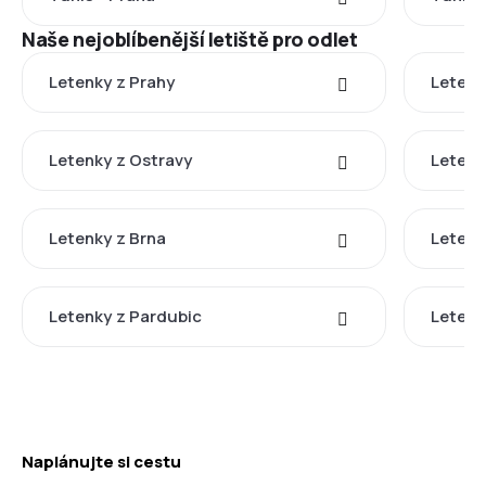
Naše nejoblíbenější letiště pro odlet
Letenky z Prahy
Letenk
Letenky z Ostravy
Letenk
Letenky z Brna
Letenk
Letenky z Pardubic
Letenk
Naplánujte si cestu