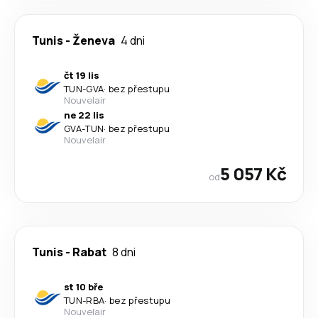
Tunis
-
Ženeva
4 dni
čt 19 lis
TUN
-
GVA
·
bez přestupu
Nouvelair
ne 22 lis
GVA
-
TUN
·
bez přestupu
Nouvelair
5 057 Kč
od
Tunis
-
Rabat
8 dni
st 10 bře
TUN
-
RBA
·
bez přestupu
Nouvelair