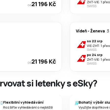
21 196 Kč
ZHT
-
VIE
·
1 pře
od
SWISS
Vídeň
-
Ženeva
3
so 22 srp
VIE
-
ZHT
·
1 pře
SWISS
po 24 srp
21 196 Kč
ZHT
-
VIE
·
1 pře
od
SWISS
rvovat si letenky s eSky?
Flexibilní vyhledávání
Bohatý výběr sl
Rozšiřte vyhledávání o nejbližší
Využijte doplňkové 