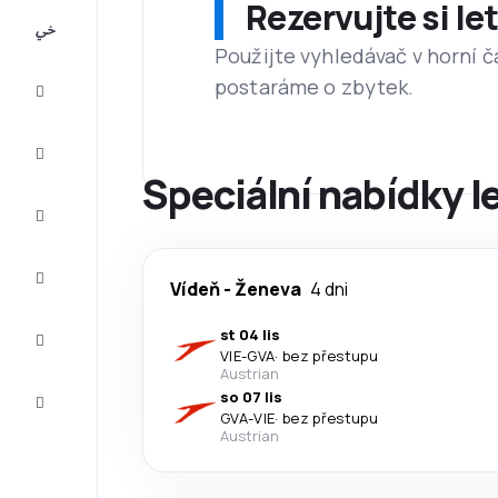
Rezervujte si l
All-
inclusive
Použijte vyhledávač v horní č
postaráme o zbytek.
Eurovíkend
Ubytování
Speciální nabídky l
Akční
letenky
Zkompletujte
Vídeň
-
Ženeva
4 dni
vaši cestu
Tipy a
st 04 lis
inspirace
VIE
-
GVA
·
bez přestupu
Austrian
Zákaznický
so 07 lis
servis
GVA
-
VIE
·
bez přestupu
Austrian