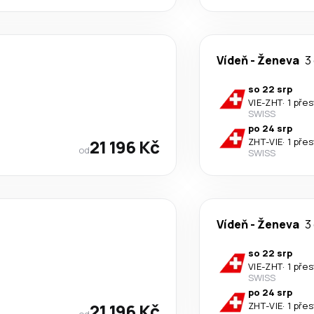
Vídeň
-
Ženeva
3
so 22 srp
VIE
-
ZHT
·
1 pře
SWISS
po 24 srp
21 196 Kč
ZHT
-
VIE
·
1 pře
od
SWISS
Vídeň
-
Ženeva
3
so 22 srp
VIE
-
ZHT
·
1 pře
SWISS
po 24 srp
21 196 Kč
ZHT
-
VIE
·
1 pře
od