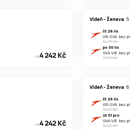
Vídeň
-
Ženeva
5
čt 26 lis
VIE
-
GVA
·
bez p
Austrian
po 30 lis
4 242 Kč
GVA
-
VIE
·
bez p
od
Austrian
Vídeň
-
Ženeva
6
čt 26 lis
VIE
-
GVA
·
bez p
Austrian
út 01 pro
4 242 Kč
GVA
-
VIE
·
bez p
od
Austrian