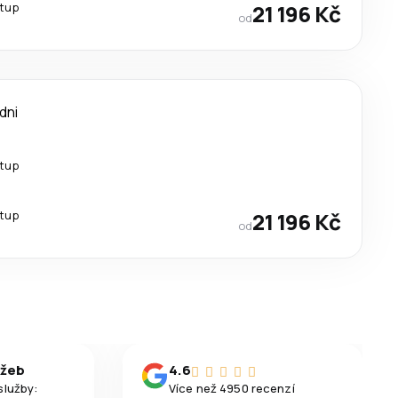
stup
21 196 Kč
od
 dni
stup
stup
21 196 Kč
od
užeb
4.6
služby:
Více než 4950 recenzí