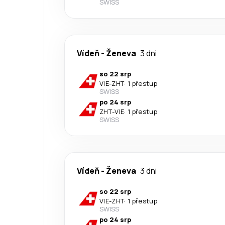
SWISS
Vídeň
-
Ženeva
3 dni
so 22 srp
VIE
-
ZHT
·
1 přestup
SWISS
po 24 srp
ZHT
-
VIE
·
1 přestup
SWISS
Vídeň
-
Ženeva
3 dni
so 22 srp
VIE
-
ZHT
·
1 přestup
SWISS
po 24 srp