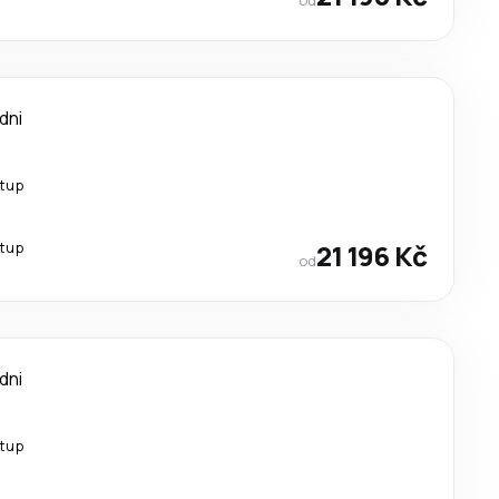
 dni
stup
stup
21 196 Kč
od
 dni
stup