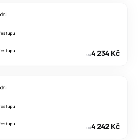
 dni
řestupu
řestupu
4 234 Kč
od
 dni
řestupu
řestupu
4 242 Kč
od