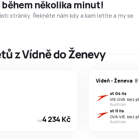
et během několika minut!
ásti stránky. Řekněte nám kdy a kam letíte a my se
etů z Vídně do Ženevy
Vídeň
-
Ženeva
8
st 04 lis
VIE
-
GVA
·
bez p
Austrian
st 11 lis
4 234 Kč
GVA
-
VIE
·
bez p
od
Austrian