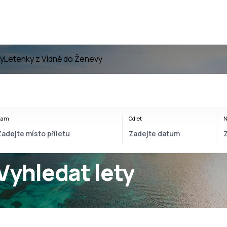
y
Letenky z Vídně do Ženevy
Kam
Odlet
N
Vyhledat lety