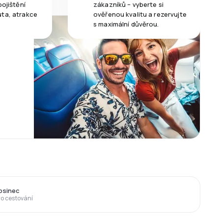
pojištění
zákazníků – vyberte si
uta, atrakce
ověřenou kvalitu a rezervujte
s maximální důvěrou.
rosinec
ro cestování