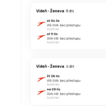
Vídeň
-
Ženeva
8 dni
st 04 lis
VIE
-
GVA
·
bez přestupu
Austrian
st 11 lis
GVA
-
VIE
·
bez přestupu
Austrian
Vídeň
-
Ženeva
4 dni
čt 26 lis
VIE
-
GVA
·
bez přestupu
Austrian
ne 29 lis
GVA
-
VIE
·
bez přestupu
Austrian