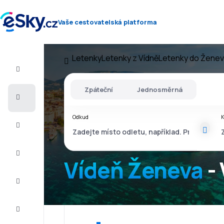
Vaše cestovatelská platforma
Letenky
Letenky z Vídně
Letenky do Ženev
Let+Hotel
Zpáteční
Jednosměrná
Letenky
Odkud
Dovolená
Léto
2026
Vídeň Ženeva
- 
Zima
2026/27
Last
minute