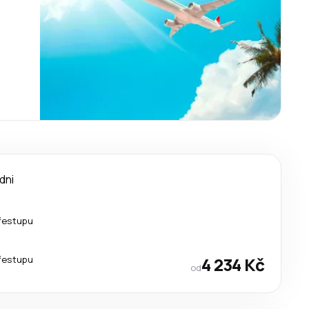
 dni
řestupu
řestupu
4 234 Kč
od