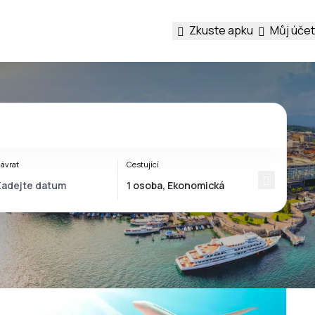
Zkuste apku
Můj účet
ávrat
Cestující