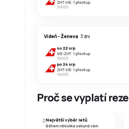
ZHT
-
VIE
·
1 přestup
SWISS
Vídeň
-
Ženeva
3 dni
so 22 srp
VIE
-
ZHT
·
1 přestup
SWISS
po 24 srp
ZHT
-
VIE
·
1 přestup
SWISS
Proč se vyplatí reze
Největší výběr letů
Během několika sekund vám