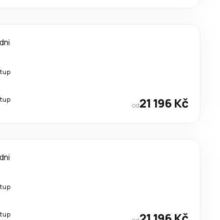
 dni
stup
stup
21 196 Kč
od
 dni
stup
stup
21 196 Kč
od