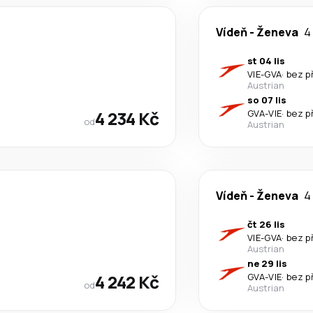
Vídeň
-
Ženeva
4
st 04 lis
VIE
-
GVA
·
bez p
Austrian
so 07 lis
4 234 Kč
GVA
-
VIE
·
bez p
od
Austrian
Vídeň
-
Ženeva
4
čt 26 lis
VIE
-
GVA
·
bez p
Austrian
ne 29 lis
4 242 Kč
GVA
-
VIE
·
bez p
od
Austrian