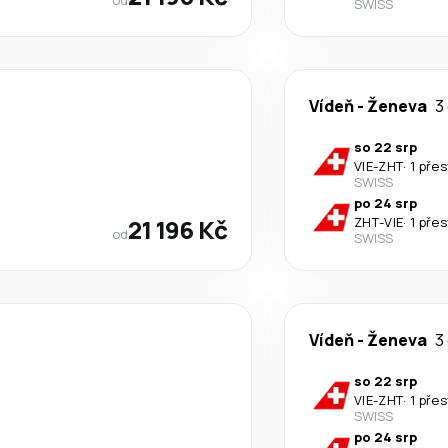
SWISS
Vídeň
-
Ženeva
3
so 22 srp
VIE
-
ZHT
·
1 pře
SWISS
po 24 srp
21 196 Kč
ZHT
-
VIE
·
1 pře
od
SWISS
Vídeň
-
Ženeva
3
so 22 srp
VIE
-
ZHT
·
1 pře
SWISS
po 24 srp