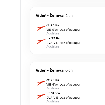
Vídeň
-
Ženeva
4 dni
čt 26 lis
VIE
-
GVA
·
bez přestupu
Austrian
ne 29 lis
GVA
-
VIE
·
bez přestupu
Austrian
Vídeň
-
Ženeva
6 dni
čt 26 lis
VIE
-
GVA
·
bez přestupu
Austrian
út 01 pro
GVA
-
VIE
·
bez přestupu
Austrian