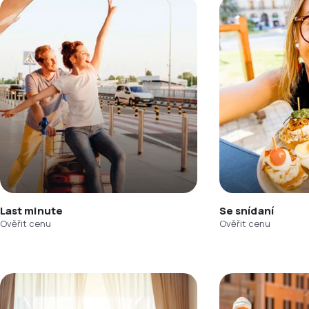
Last minute
Se snídaní
Ověřit cenu
Ověřit cenu