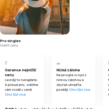
Pro singles
Ověřit cenu
Garance nejnižší
Nízká záloha
ceny
Rezervujte si nyní s
Levněji to nenajdete.
nízkou zálohou a
A pokud ano, vrátíme
zbytek uhraďte
vám rozdíl v ceně.
později.
Chci číst více
Chci číst více