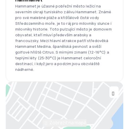
Hammamet je úžasné pobřežní město ležící na
severním okraji tuniského zálivu Hammamet. Známé
pro své malebné pláže a křišťálově čisté vody
Středozemního moře, je to ráj pro milovníky slunce i
milovníky historie. Toto pulzující město je domovem
obyvatel, kteří mluví především arabsky a
francouzsky. Mezi hlavní atrakce patří středověká
Hammamet Medina, španělská pevnost a svěží
golfové hřiště Citrus. S mírnými zimami (12-16°C) a
teplými léty (25-30°C) je Hammamet celoroční
destinací, i když jaro a podzim jsou obzvláště
nádherné.
Zobrazit na mapě