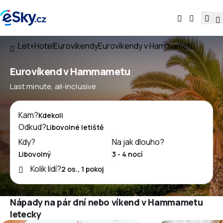
Let+Hotel
Eurovíkendy
Eurovíkendy v Hammametu
Eurovíkend v Hammametu
Last minute, all-inclusive
Kam?
Odkud?
Kdy?
Na jak dlouho?
Kolik lidí?
Nápady na pár dní nebo víkend v Hammametu
letecky