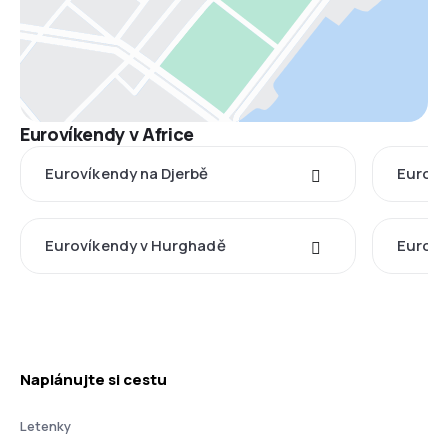
Eurovíkendy v Africe
Eurovíkendy na Djerbě
Euroví
Eurovíkendy v Hurghadě
Euroví
Naplánujte si cestu
Letenky