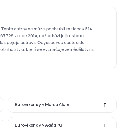
í. Tento ostrov se může pochlubit rozlohou 514
3 726 v roce 2014, což odráží její rostoucí
enda spojuje ostrov s Odysseovou cestou do
tního stylu, který se vyznačuje zemědělstvím,
Eurovíkendy v Marsa Alam
Eurovíkendy v Agádíru