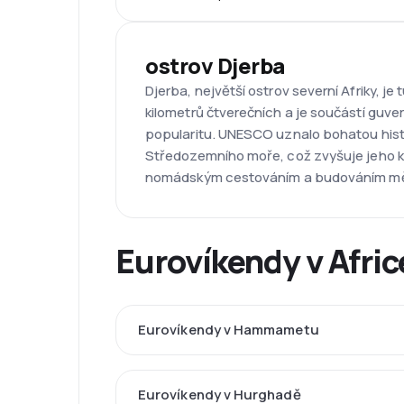
ostrov Djerba
Djerba, největší ostrov severní Afriky, 
kilometrů čtverečních a je součástí guve
popularitu. UNESCO uznalo bohatou histor
Středozemního moře, což zvyšuje jeho ko
nomádským cestováním a budováním měst.
Eurovíkendy v Afric
Eurovíkendy v Hammametu
Eurovíkendy v Hurghadě