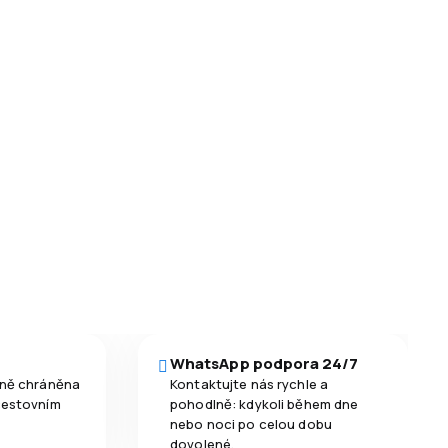
WhatsApp podpora 24/7
čně chráněna
Kontaktujte nás rychle a
cestovním
pohodlně: kdykoli během dne
nebo noci po celou dobu
dovolené.