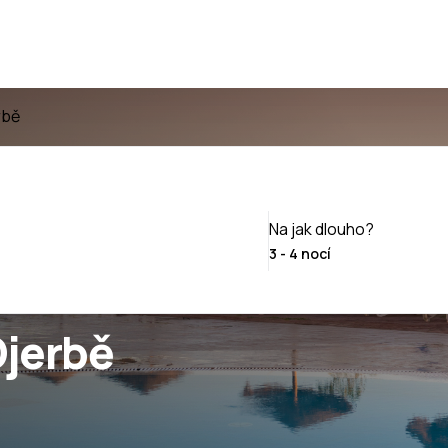
rbě
Na jak dlouho?
Djerbě