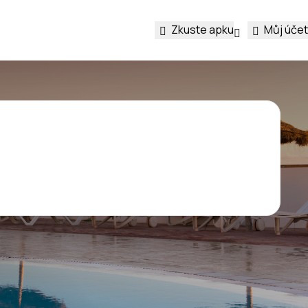
Zkuste apku
Můj účet