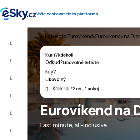
Vaše cestovatelská platforma
Let+Hotel
Eurovíkendy
Eurovíkendy na Dje
Let+Hotel
Kam?
Letenky
Odkud?
Kdy?
Dovolená
Kolik lidí?
Léto
2026
Eurovíkend na 
Zima
2026/27
Last minute, all-inclusive
Last
minute