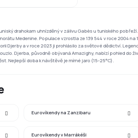
je tuniský drahokam uhnízděný v zálivu Gabès u tuniského pobřež
rnorátu Medenine. Populace vzrostla ze 139 544 v roce 2004 na 16
ii Djerby a v roce 2023 ji prohlásilo za světové dědictví. Leg
uzlo. Djerba, původně obývaná Amazighy, nabízí pohled do živo
 Nejlepší doba k návštěvě je mírné jaro (15-25°C).
e
Eurovíkendy na Zanzibaru
Eurovíkendy v Marrákéši