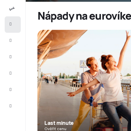
All-
inclusive
Nápady na eurovíke
Eurovíkend
Ubytování
Akční
letenky
Zkompletujte
vaši cestu
Tipy a
inspirace
Zákaznický
servis
Last minute
Ověřit cenu