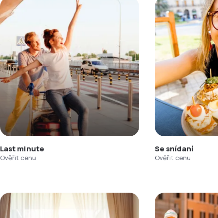
Last minute
Se snídaní
Ověřit cenu
Ověřit cenu