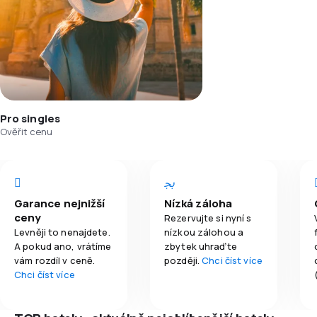
Pro singles
Ověřit cenu
Garance nejnižší
Nízká záloha
ceny
Rezervujte si nyní s
Levněji to nenajdete.
nízkou zálohou a
A pokud ano, vrátíme
zbytek uhraďte
vám rozdíl v ceně.
později.
Chci číst více
Chci číst více