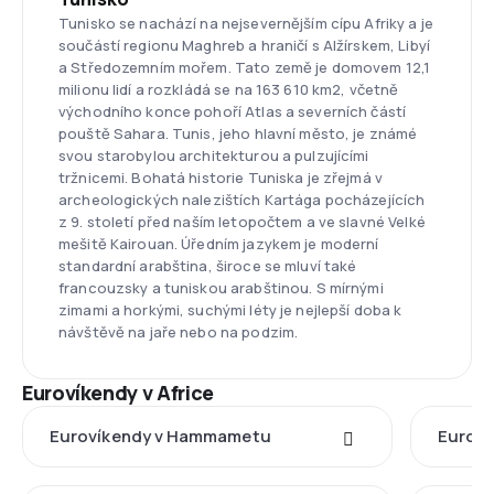
Tunisko se nachází na nejsevernějším cípu Afriky a je
součástí regionu Maghreb a hraničí s Alžírskem, Libyí
a Středozemním mořem. Tato země je domovem 12,1
milionu lidí a rozkládá se na 163 610 km2, včetně
východního konce pohoří Atlas a severních částí
pouště Sahara. Tunis, jeho hlavní město, je známé
svou starobylou architekturou a pulzujícími
tržnicemi. Bohatá historie Tuniska je zřejmá v
archeologických nalezištích Kartága pocházejících
z 9. století před naším letopočtem a ve slavné Velké
mešitě Kairouan. Úředním jazykem je moderní
standardní arabština, široce se mluví také
francouzsky a tuniskou arabštinou. S mírnými
zimami a horkými, suchými léty je nejlepší doba k
návštěvě na jaře nebo na podzim.
Eurovíkendy v Africe
Eurovíkendy v Hammametu
Euroví