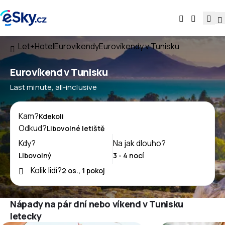
Let+Hotel
Eurovíkendy
Eurovíkendy v Tunisku
Eurovíkend v Tunisku
Last minute, all-inclusive
Kam?
Odkud?
Kdy?
Na jak dlouho?
Kolik lidí?
Nápady na pár dní nebo víkend v Tunisku
letecky