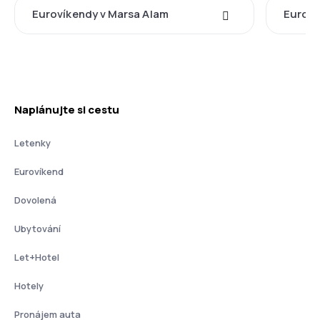
Eurovíkendy v Marsa Alam
Euroví
Naplánujte si cestu
Letenky
Eurovíkend
Dovolená
Ubytování
Let+Hotel
Hotely
Pronájem auta