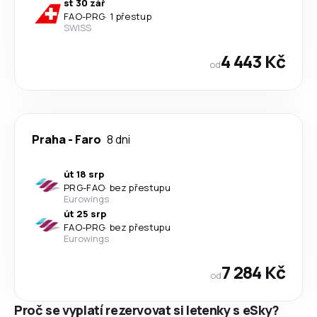
st 30 zář
FAO
-
PRG
·
1 přestup
SWISS
4 443 Kč
od
Praha
-
Faro
8 dni
út 18 srp
PRG
-
FAO
·
bez přestupu
Eurowings
út 25 srp
FAO
-
PRG
·
bez přestupu
Eurowings
7 284 Kč
od
Proč se vyplatí rezervovat si letenky s eSky?