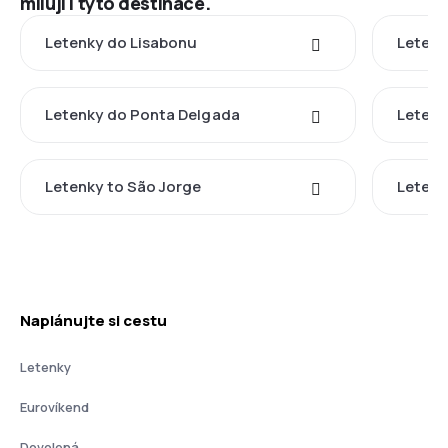
milují i tyto destinace.
Letenky do Lisabonu
Letenk
Letenky do Ponta Delgada
Letenk
Letenky to São Jorge
Letenk
Naplánujte si cestu
Letenky
Eurovíkend
Dovolená