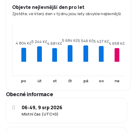
Objevte nejlevnější den pro let
Zjistěte, ve který den v týdnu jsou lety obvykle nejlevnější.
5 684 Kč
5 546 Kč
5 427 Kč
5 244 Kč
4 804 Kč
4 681 Kč
4 658 Kč
po
út
st
čt
pá
so
ne
Obecné informace
06:49, 9 srp 2026
Místní čas (UTC+0)