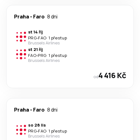
Praha
-
Faro
8 dni
st 14 říj
PRG
-
FAO
·
1 přestup
Brussels Airlines
st 21 říj
FAO
-
PRG
·
1 přestup
Brussels Airlines
4 416 Kč
od
Praha
-
Faro
8 dni
so 28 lis
PRG
-
FAO
·
1 přestup
Brussels Airlines