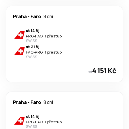
Praha
-
Faro
8 dni
st 14 říj
PRG
-
FAO
·
1 přestup
SWISS
st 21 říj
FAO
-
PRG
·
1 přestup
SWISS
4 151 Kč
od
Praha
-
Faro
8 dni
st 14 říj
PRG
-
FAO
·
1 přestup
SWISS