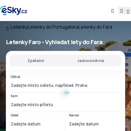
Letenky
Letenky do Portugalska
Letenky do Fara
Letenky Faro - Vyhledat lety do Fara
Zpáteční
Jednosměrná
Odkud
Kam
Odlet
Návrat