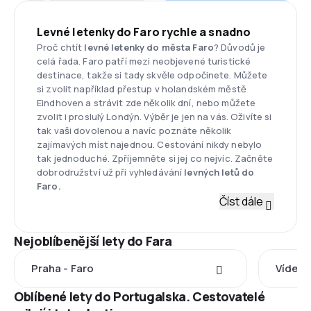
Levné letenky do Faro rychle a snadno
Proč chtít
levné letenky do města Faro
? Důvodů je
celá řada. Faro patří mezi neobjevené turistické
destinace, takže si tady skvěle odpočinete. Můžete
si zvolit například přestup v holandském městě
Eindhoven a strávit zde několik dní, nebo můžete
zvolit i proslulý Londýn. Výběr je jen na vás. Oživíte si
tak vaši dovolenou a navíc poznáte několik
zajímavých míst najednou. Cestování nikdy nebylo
tak jednoduché. Zpříjemněte si jej co nejvíc. Začněte
dobrodružství už při vyhledávání
levných letů do
Faro.
Číst dále
Nejoblíbenější lety do Fara
Praha - Faro
Vídeň 
Oblíbené lety do Portugalska. Cestovatelé