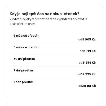
Kdy je nejlepší čas na nákup letenek?
Zjistěte, s jakým předstihem se vyplatí rezervovat si
zpáteční letenky.
6 měsíců předtím
od
9 905 Kč
3 měsíce předtím
od
8 719 Kč
30 dní předtím
od
9 858 Kč
7 dní předtím
od
14 295 Kč
1 den předtím
od
20 161 Kč