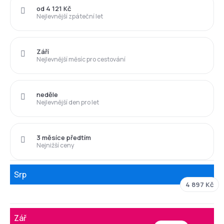
od 4 121 Kč
Nejlevnější zpáteční let
Září
Nejlevnější měsíc pro cestování
neděle
Nejlevnější den pro let
3 měsíce předtím
Nejnižší ceny
Srp
4 897 Kč
Zář