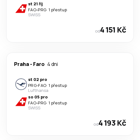
st 21 říj
FAO
-
PRG
·
1 přestup
SWISS
4 151 Kč
od
Praha
-
Faro
4 dni
st 02 pro
PRG
-
FAO
·
1 přestup
Lufthansa
so 05 pro
FAO
-
PRG
·
1 přestup
SWISS
4 193 Kč
od