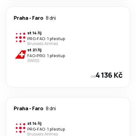
Praha
-
Faro
8 dni
st 14 říj
PRG
-
FAO
·
1 přestup
Brussels Airlines
st 21 říj
FAO
-
PRG
·
1 přestup
SWISS
4 136 Kč
od
Praha
-
Faro
8 dni
st 14 říj
PRG
-
FAO
·
1 přestup
Brussels Airlines