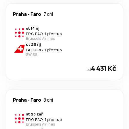
Praha
-
Faro
7 dni
st 14 říj
PRG
-
FAO
·
1 přestup
Brussels Airlines
út 20 říj
FAO
-
PRG
·
1 přestup
SWISS
4 431 Kč
od
Praha
-
Faro
8 dni
st 23 zář
PRG
-
FAO
·
1 přestup
Brussels Airlines