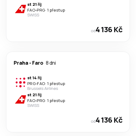
st 21 říj
FAO
-
PRG
·
1 přestup
SWISS
4 136 Kč
od
Praha
-
Faro
8 dni
st 14 říj
PRG
-
FAO
·
1 přestup
Brussels Airlines
st 21 říj
FAO
-
PRG
·
1 přestup
SWISS
4 136 Kč
od