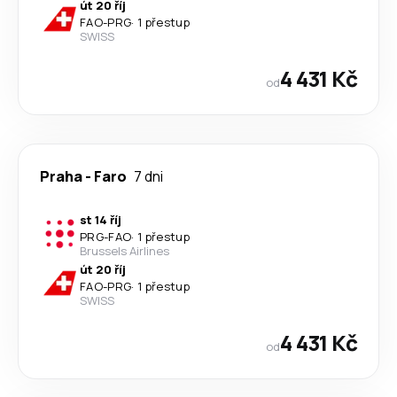
út 20 říj
FAO
-
PRG
·
1 přestup
SWISS
4 431 Kč
od
Praha
-
Faro
7 dni
st 14 říj
PRG
-
FAO
·
1 přestup
Brussels Airlines
út 20 říj
FAO
-
PRG
·
1 přestup
SWISS
4 431 Kč
od