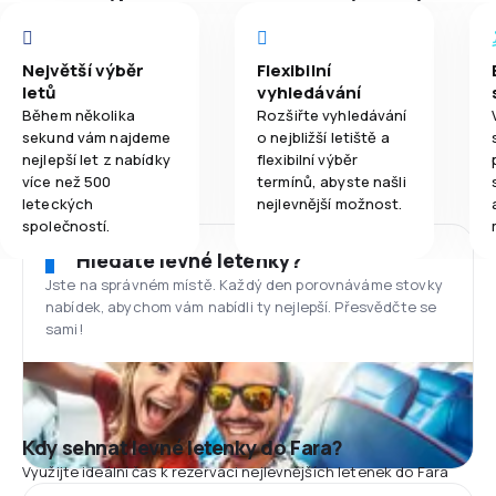
Největší výběr
Flexibilní
letů
vyhledávání
Během několika
Rozšiřte vyhledávání
sekund vám najdeme
o nejbližší letiště a
nejlepší let z nabídky
flexibilní výběr
více než 500
termínů, abyste našli
leteckých
nejlevnější možnost.
společností.
Hledáte levné letenky?
Jste na správném místě. Každý den porovnáváme stovky
nabídek, abychom vám nabídli ty nejlepší. Přesvědčte se
sami!
Kdy sehnat levné letenky do Fara?
Využijte ideální čas k rezervaci nejlevnějších letenek do Fara