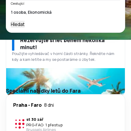
Cestující
Hledat
Rezervujte si let během několika
minut!
Použijte vyhledávač v horní části stránky. Řekněte nám
kdy a kam letíte a my se postaráme o zbytek.
Speciální nabídky letů do Fara
Praha
-
Faro
8 dni
st 30 zář
PRG
-
FAO
·
1 přestup
Brussels Airlines