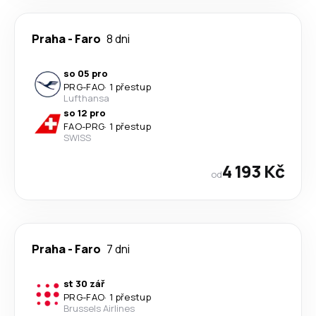
Praha
-
Faro
8 dni
so 05 pro
PRG
-
FAO
·
1 přestup
Lufthansa
so 12 pro
FAO
-
PRG
·
1 přestup
SWISS
4 193 Kč
od
Praha
-
Faro
7 dni
st 30 zář
PRG
-
FAO
·
1 přestup
Brussels Airlines