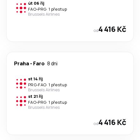
út 06 říj
FAO
-
PRG
·
1 přestup
Brussels Airlines
4 416 Kč
od
Praha
-
Faro
8 dni
st 14 říj
PRG
-
FAO
·
1 přestup
Brussels Airlines
st 21 říj
FAO
-
PRG
·
1 přestup
Brussels Airlines
4 416 Kč
od