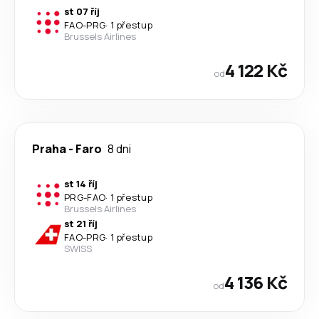
st 07 říj
FAO
-
PRG
·
1 přestup
Brussels Airlines
4 122 Kč
od
Praha
-
Faro
8 dni
st 14 říj
PRG
-
FAO
·
1 přestup
Brussels Airlines
st 21 říj
FAO
-
PRG
·
1 přestup
SWISS
4 136 Kč
od