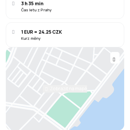
3 h 35 min
Čas letu z Prahy
1 EUR = 24.25 CZK
Kurz měny
Zobrazit na mapě