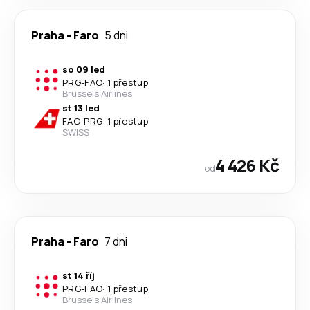
Praha
-
Faro
5 dni
so 09 led
PRG
-
FAO
·
1 přestup
Brussels Airlines
st 13 led
FAO
-
PRG
·
1 přestup
SWISS
4 426 Kč
od
Praha
-
Faro
7 dni
st 14 říj
PRG
-
FAO
·
1 přestup
Brussels Airlines