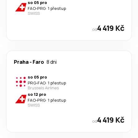
so 05 pro
FAO
-
PRG
·
1 přestup
SWISS
4 419 Kč
od
Praha
-
Faro
8 dni
so 05 pro
PRG
-
FAO
·
1 přestup
Brussels Airlines
so 12 pro
FAO
-
PRG
·
1 přestup
SWISS
4 419 Kč
od