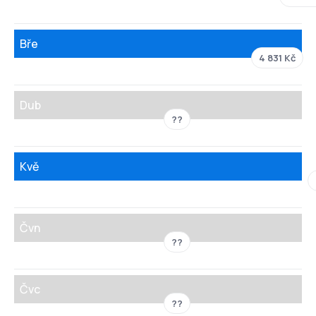
Bře
4 831 Kč
Dub
??
Kvě
Čvn
??
Čvc
??