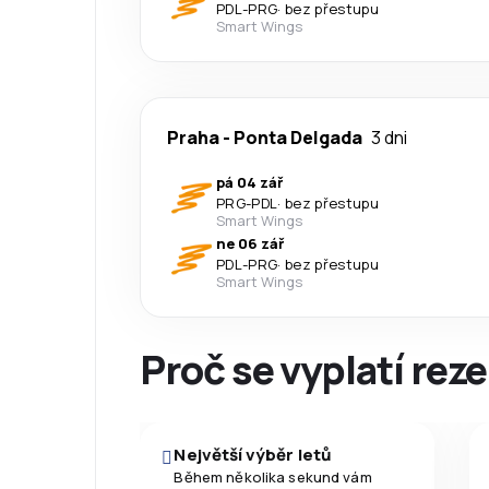
PDL
-
PRG
·
bez přestupu
Smart Wings
Praha
-
Ponta Delgada
3 dni
pá 04 zář
PRG
-
PDL
·
bez přestupu
Smart Wings
ne 06 zář
PDL
-
PRG
·
bez přestupu
Smart Wings
Proč se vyplatí reze
Největší výběr letů
Během několika sekund vám