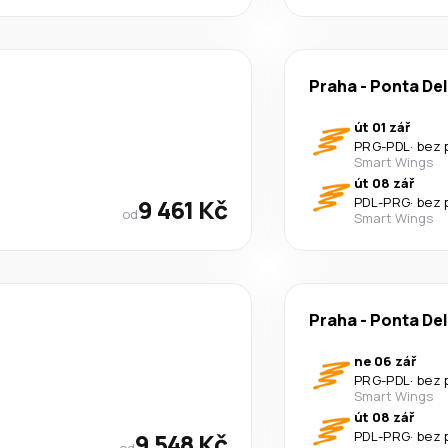
Praha
-
Ponta De
út 01 zář
PRG
-
PDL
·
bez 
Smart Wings
út 08 zář
9 461 Kč
PDL
-
PRG
·
bez 
od
Smart Wings
Praha
-
Ponta De
ne 06 zář
PRG
-
PDL
·
bez 
Smart Wings
út 08 zář
9 548 Kč
PDL
-
PRG
·
bez 
od