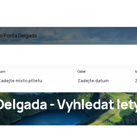
o Ponta Delgada
Kam
Odlet
N
elgada - Vyhledat let