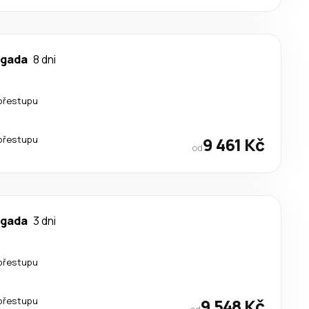
lgada
8 dni
přestupu
přestupu
9 461 Kč
od
lgada
3 dni
přestupu
přestupu
9 548 Kč
od