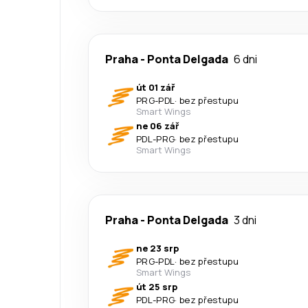
Praha
-
Ponta Delgada
6 dni
út 01 zář
PRG
-
PDL
·
bez přestupu
Smart Wings
ne 06 zář
PDL
-
PRG
·
bez přestupu
Smart Wings
Praha
-
Ponta Delgada
3 dni
ne 23 srp
PRG
-
PDL
·
bez přestupu
Smart Wings
út 25 srp
PDL
-
PRG
·
bez přestupu