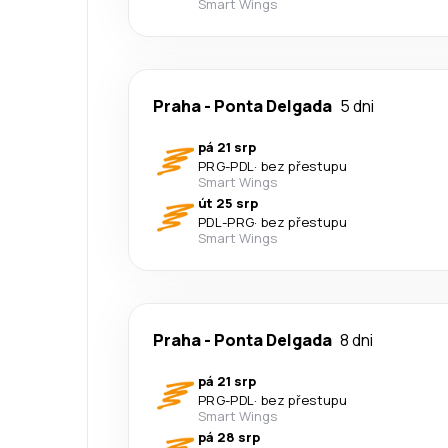
Smart Wings
Praha
-
Ponta Delgada
5 dni
pá 21 srp
PRG
-
PDL
·
bez přestupu
Smart Wings
út 25 srp
PDL
-
PRG
·
bez přestupu
Smart Wings
Praha
-
Ponta Delgada
8 dni
pá 21 srp
PRG
-
PDL
·
bez přestupu
Smart Wings
pá 28 srp