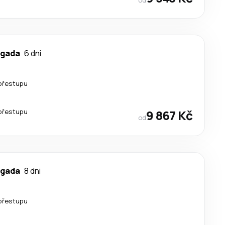
lgada
6 dni
přestupu
přestupu
9 867 Kč
od
lgada
8 dni
přestupu