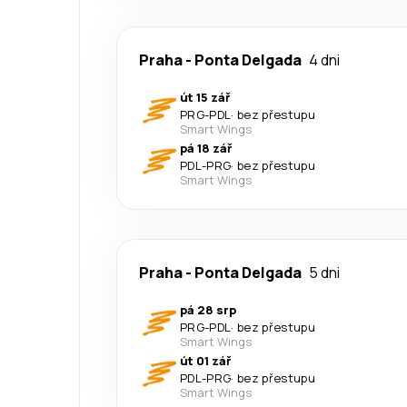
Praha
-
Ponta Delgada
4 dni
út 15 zář
PRG
-
PDL
·
bez přestupu
Smart Wings
pá 18 zář
PDL
-
PRG
·
bez přestupu
Smart Wings
Praha
-
Ponta Delgada
5 dni
pá 28 srp
PRG
-
PDL
·
bez přestupu
Smart Wings
út 01 zář
PDL
-
PRG
·
bez přestupu
Smart Wings