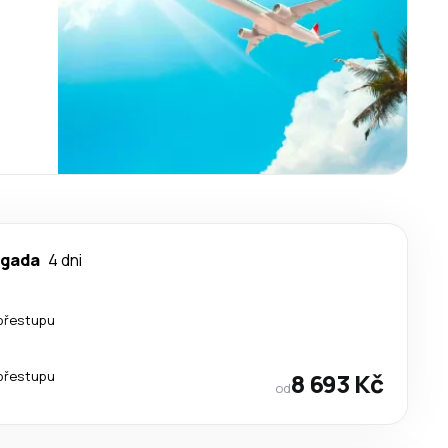
lgada
4 dni
přestupu
přestupu
8 693 Kč
od