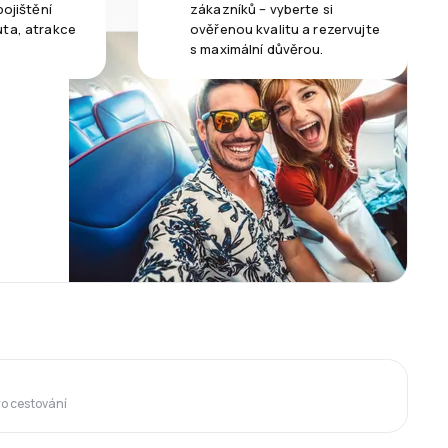
pojištění
zákazníků – vyberte si
uta, atrakce
ověřenou kvalitu a rezervujte
s maximální důvěrou.
ro cestování