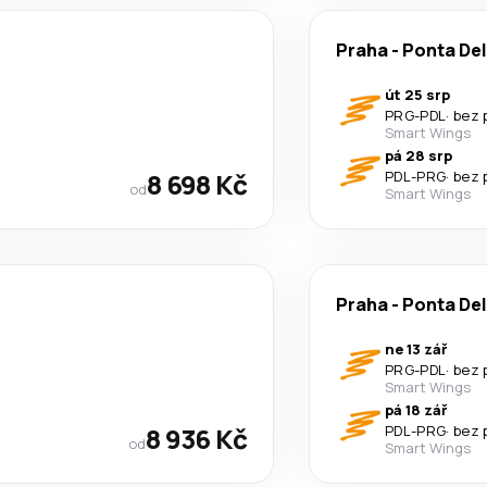
Praha
-
Ponta De
út 25 srp
PRG
-
PDL
·
bez 
Smart Wings
pá 28 srp
8 698 Kč
PDL
-
PRG
·
bez 
od
Smart Wings
Praha
-
Ponta De
ne 13 zář
PRG
-
PDL
·
bez 
Smart Wings
pá 18 zář
8 936 Kč
PDL
-
PRG
·
bez 
od
Smart Wings