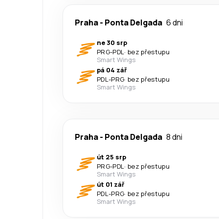
Praha
-
Ponta Delgada
6 dni
ne 30 srp
PRG
-
PDL
·
bez přestupu
Smart Wings
pá 04 zář
PDL
-
PRG
·
bez přestupu
Smart Wings
Praha
-
Ponta Delgada
8 dni
út 25 srp
PRG
-
PDL
·
bez přestupu
Smart Wings
út 01 zář
PDL
-
PRG
·
bez přestupu
Smart Wings