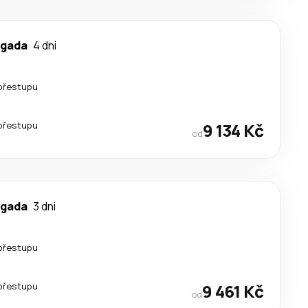
lgada
4 dni
přestupu
přestupu
9 134 Kč
od
lgada
3 dni
přestupu
přestupu
9 461 Kč
od