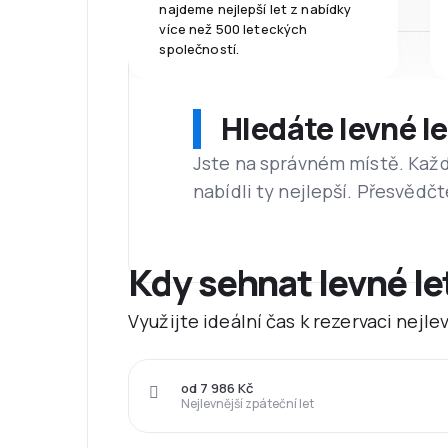
najdeme nejlepší let z nabídky
více než 500 leteckých
společností.
Hledáte levné l
Jste na správném místě. Kaž
nabídli ty nejlepší. Přesvědčt
Kdy sehnat levné l
Využijte ideální čas k rezervaci nejl
od 7 986 Kč
Nejlevnější zpáteční let