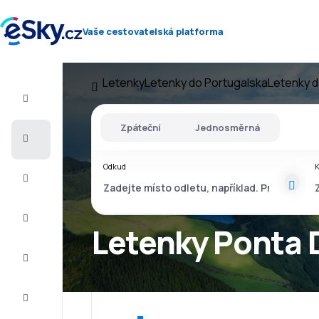
Vaše cestovatelská platforma
Letenky
Letenky do Portugalska
Letenky d
Let+Hotel
Zpáteční
Jednosměrná
Letenky
Odkud
Dovolená
Léto
2026
Letenky Ponta D
Zima
2026/27
Last
minute