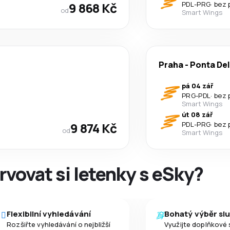
9 868 Kč
PDL
-
PRG
·
bez 
od
Smart Wings
Praha
-
Ponta De
pá 04 zář
PRG
-
PDL
·
bez 
Smart Wings
út 08 zář
9 874 Kč
PDL
-
PRG
·
bez 
od
Smart Wings
rvovat si letenky s eSky?
Flexibilní vyhledávání
Bohatý výběr sl
Rozšiřte vyhledávání o nejbližší
Využijte doplňkové 