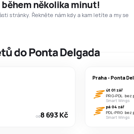
et během několika minut!
ásti stránky. Řekněte nám kdy a kam letíte a my se
etů do Ponta Delgada
Praha
-
Ponta De
út 01 zář
PRG
-
PDL
·
bez 
Smart Wings
pá 04 zář
8 693 Kč
PDL
-
PRG
·
bez 
od
Smart Wings