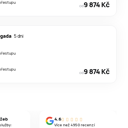
přestupu
9 874 Kč
od
lgada
5 dni
přestupu
přestupu
9 874 Kč
od
užeb
4.6
služby:
Více než 4950 recenzí