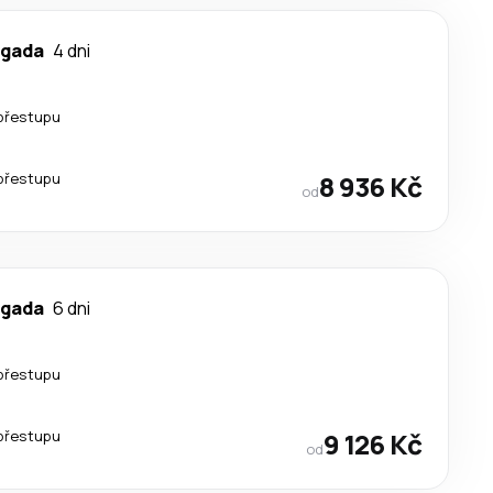
lgada
4 dni
přestupu
přestupu
8 936 Kč
od
lgada
6 dni
přestupu
přestupu
9 126 Kč
od