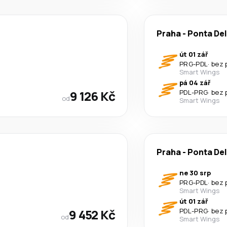
Praha
-
Ponta De
út 01 zář
PRG
-
PDL
·
bez 
Smart Wings
pá 04 zář
9 126 Kč
PDL
-
PRG
·
bez 
od
Smart Wings
Praha
-
Ponta De
ne 30 srp
PRG
-
PDL
·
bez 
Smart Wings
út 01 zář
9 452 Kč
PDL
-
PRG
·
bez 
od
Smart Wings