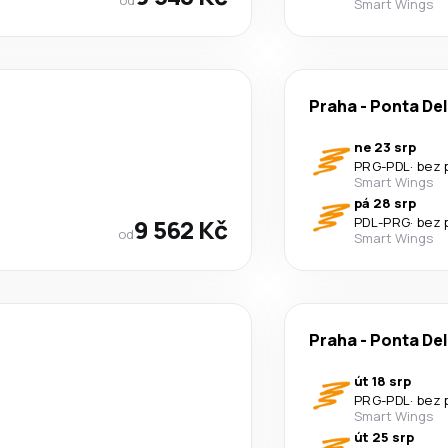
Smart Wings
Praha
-
Ponta De
ne 23 srp
PRG
-
PDL
·
bez 
Smart Wings
pá 28 srp
9 562 Kč
PDL
-
PRG
·
bez 
od
Smart Wings
Praha
-
Ponta De
út 18 srp
PRG
-
PDL
·
bez 
Smart Wings
út 25 srp