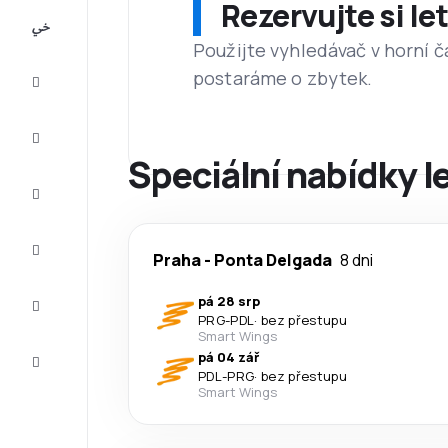
Rezervujte si l
All-
inclusive
Použijte vyhledávač v horní č
postaráme o zbytek.
Eurovíkend
Ubytování
Speciální nabídky l
Akční
letenky
Zkompletujte
Praha
-
Ponta Delgada
8 dni
vaši cestu
Tipy a
pá 28 srp
inspirace
PRG
-
PDL
·
bez přestupu
Smart Wings
Zákaznický
pá 04 zář
servis
PDL
-
PRG
·
bez přestupu
Smart Wings