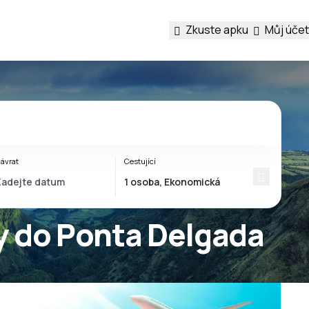
Zkuste apku
Můj účet
ávrat
Cestující
y do Ponta Delgada