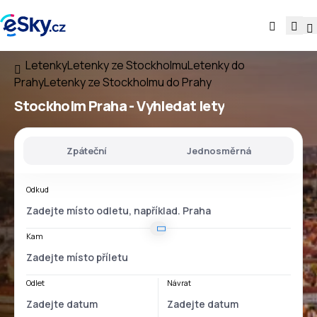
Letenky
Letenky ze Stockholmu
Letenky do
Prahy
Letenky ze Stockholmu do Prahy
Stockholm Praha
- Vyhledat lety
Zpáteční
Jednosměrná
Odkud
Kam
Odlet
Návrat