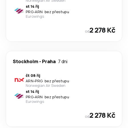
Norwegian Air Sweden
st 14 říj
PRG
-
ARN
·
bez přestupu
Eurowings
2 278 Kč
od
Stockholm
-
Praha
7 dni
čt 08 říj
ARN
-
PRG
·
bez přestupu
Norwegian Air Sweden
st 14 říj
PRG
-
ARN
·
bez přestupu
Eurowings
2 278 Kč
od