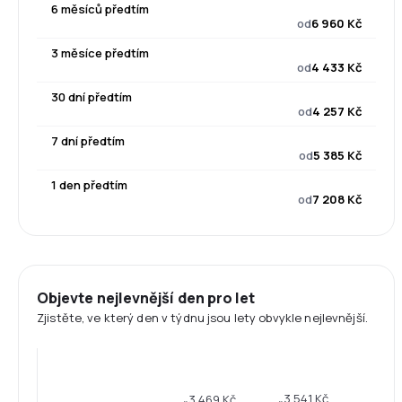
6 měsíců předtím
od
6 960 Kč
3 měsíce předtím
od
4 433 Kč
30 dní předtím
od
4 257 Kč
7 dní předtím
od
5 385 Kč
1 den předtím
od
7 208 Kč
Objevte nejlevnější den pro let
Zjistěte, ve který den v týdnu jsou lety obvykle nejlevnější.
3 541 Kč
3 469 Kč