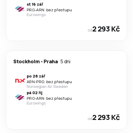
st 16 zář
PRG
-
ARN
·
bez přestupu
Eurowings
2 293 Kč
od
Stockholm
-
Praha
5 dni
po 28 zář
ARN
-
PRG
·
bez přestupu
Norwegian Air Sweden
pá 02 říj
PRG
-
ARN
·
bez přestupu
Eurowings
2 293 Kč
od