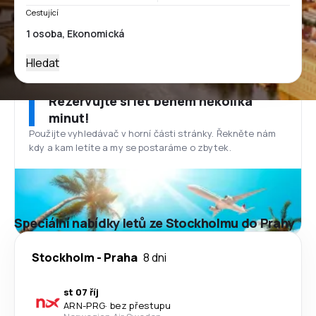
Cestující
Hledat
Rezervujte si let během několika
minut!
Použijte vyhledávač v horní části stránky. Řekněte nám
kdy a kam letíte a my se postaráme o zbytek.
Speciální nabídky letů ze Stockholmu do Prahy
Stockholm
-
Praha
8 dni
st 07 říj
ARN
-
PRG
·
bez přestupu