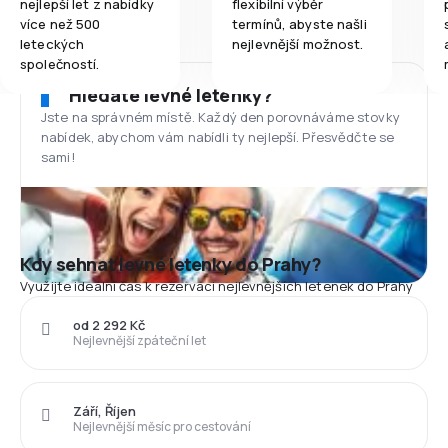
nejlepší let z nabídky
flexibilní výběr
více než 500
termínů, abyste našli
leteckých
nejlevnější možnost.
společností.
Hledáte levné letenky?
Jste na správném místě. Každý den porovnáváme stovky
nabídek, abychom vám nabídli ty nejlepší. Přesvědčte se
sami!
Kdy sehnat levné letenky do Prahy?
Využijte ideální čas k rezervaci nejlevnějších letenek do Prahy
od 2 292 Kč
Nejlevnější zpáteční let
Září, Říjen
Nejlevnější měsíc pro cestování