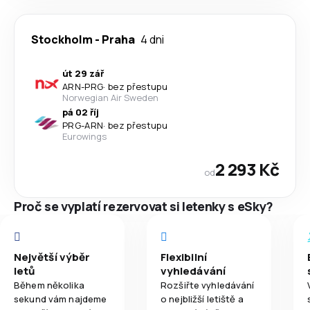
Stockholm
-
Praha
4 dni
út 29 zář
ARN
-
PRG
·
bez přestupu
Norwegian Air Sweden
pá 02 říj
PRG
-
ARN
·
bez přestupu
Eurowings
2 293 Kč
od
Proč se vyplatí rezervovat si letenky s eSky?
Největší výběr
Flexibilní
letů
vyhledávání
Během několika
Rozšiřte vyhledávání
sekund vám najdeme
o nejbližší letiště a