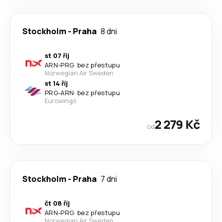
Stockholm
-
Praha
8 dni
st 07 říj
ARN
-
PRG
·
bez přestupu
Norwegian Air Sweden
st 14 říj
PRG
-
ARN
·
bez přestupu
Eurowings
2 279 Kč
od
Stockholm
-
Praha
7 dni
čt 08 říj
ARN
-
PRG
·
bez přestupu
Norwegian Air Sweden