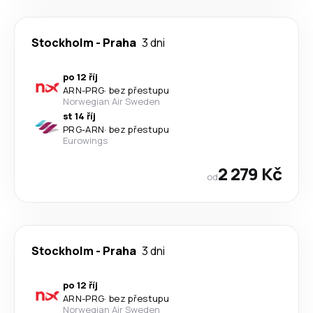
Stockholm
-
Praha
3 dni
po 12 říj
ARN
-
PRG
·
bez přestupu
Norwegian Air Sweden
st 14 říj
PRG
-
ARN
·
bez přestupu
Eurowings
2 279 Kč
od
Stockholm
-
Praha
3 dni
po 12 říj
ARN
-
PRG
·
bez přestupu
Norwegian Air Sweden