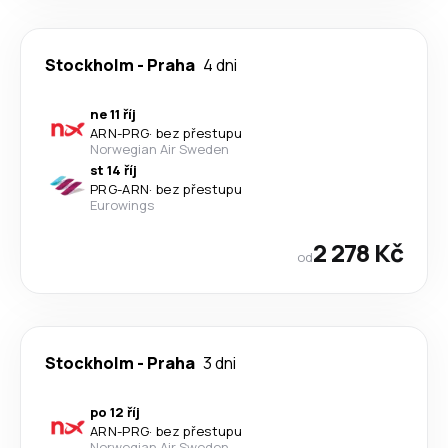
Stockholm
-
Praha
4 dni
ne 11 říj
ARN
-
PRG
·
bez přestupu
Norwegian Air Sweden
st 14 říj
PRG
-
ARN
·
bez přestupu
Eurowings
2 278 Kč
od
Stockholm
-
Praha
3 dni
po 12 říj
ARN
-
PRG
·
bez přestupu
Norwegian Air Sweden