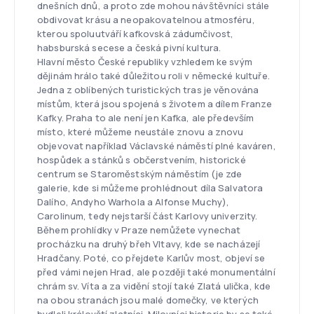
dnešních dnů, a proto zde mohou návštěvníci stále
obdivovat krásu a neopakovatelnou atmosféru,
kterou spoluutváří kafkovská zádumčivost,
habsburská secese a česká pivní kultura.
Hlavní město České republiky vzhledem ke svým
dějinám hrálo také důležitou roli v německé kultuře.
Jedna z oblíbených turistických tras je věnována
místům, která jsou spojená s životem a dílem Franze
Kafky. Praha to ale není jen Kafka, ale především
místo, které můžeme neustále znovu a znovu
objevovat například Václavské náměstí plné kaváren,
hospůdek a stánků s občerstvením, historické
centrum se Staroměstským náměstím (je zde
galerie, kde si můžeme prohlédnout díla Salvatora
Dalího, Andyho Warhola a Alfonse Muchy),
Carolinum, tedy nejstarší část Karlovy univerzity.
Během prohlídky v Praze nemůžete vynechat
procházku na druhý břeh Vltavy, kde se nacházejí
Hradčany. Poté, co přejdete Karlův most, objeví se
před vámi nejen Hrad, ale později také monumentální
chrám sv. Víta a za vidění stojí také Zlatá ulička, kde
na obou stranách jsou malé domečky, ve kterých