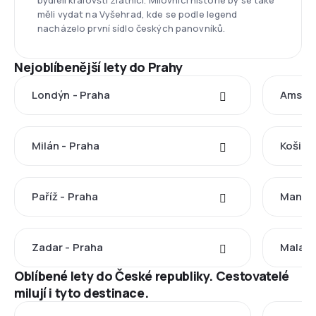
bydleli královští zlatníci. Milovníci historie by se také
měli vydat na Vyšehrad, kde se podle legend
nacházelo první sídlo českých panovníků.
Nejoblíbenější lety do Prahy
Londýn - Praha
Amster
Milán - Praha
Košice
Paříž - Praha
Manche
Zadar - Praha
Malaga
Oblíbené lety do České republiky. Cestovatelé
milují i tyto destinace.