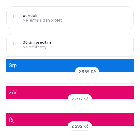
pondělí
Nejlevnější den pro let
30 dní předtím
Nejnižší ceny
Srp
2 569 Kč
Zář
2 292 Kč
Říj
2 292 Kč