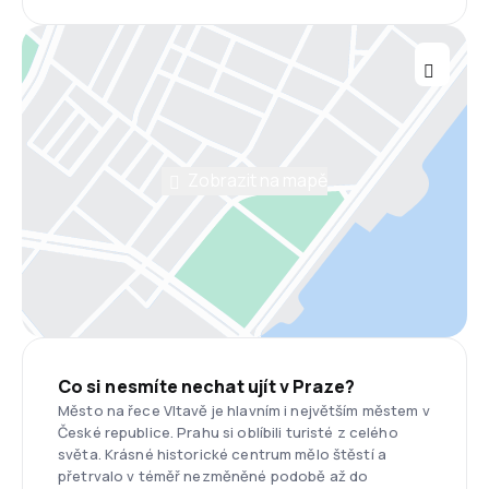
Zobrazit na mapě
Co si nesmíte nechat ujít v Praze?
Město na řece Vltavě je hlavním i největším městem v
České republice. Prahu si oblíbili turisté z celého
světa. Krásné historické centrum mělo štěstí a
přetrvalo v téměř nezměněné podobě až do