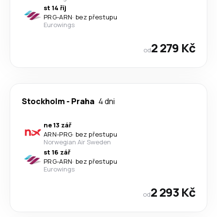
st 14 říj
PRG
-
ARN
·
bez přestupu
Eurowings
2 279 Kč
od
Stockholm
-
Praha
4 dni
ne 13 zář
ARN
-
PRG
·
bez přestupu
Norwegian Air Sweden
st 16 zář
PRG
-
ARN
·
bez přestupu
Eurowings
2 293 Kč
od