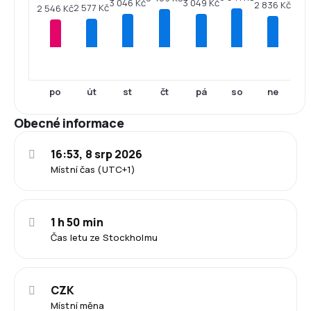
3 049 Kč
3 046 Kč
2 836 Kč
2 577 Kč
2 546 Kč
po
út
st
čt
pá
so
ne
Obecné informace
16:53, 8 srp 2026
Místní čas (UTC+1)
1 h 50 min
Čas letu ze Stockholmu
CZK
Místní měna