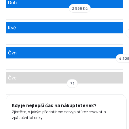
Dub
2 558 Kč
Kvě
Čvn
4 528
Čvc
??
Kdy je nejlepší čas na nákup letenek?
Zjistěte, s jakým předstihem se vyplatí rezervovat si
zpáteční letenky.