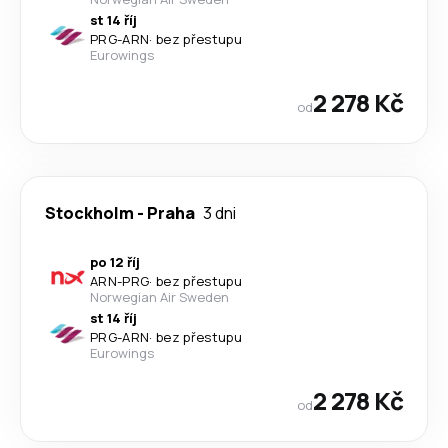
st 14 říj
PRG
-
ARN
·
bez přestupu
Eurowings
2 278 Kč
od
Stockholm
-
Praha
3 dni
po 12 říj
ARN
-
PRG
·
bez přestupu
Norwegian Air Sweden
st 14 říj
PRG
-
ARN
·
bez přestupu
Eurowings
2 278 Kč
od