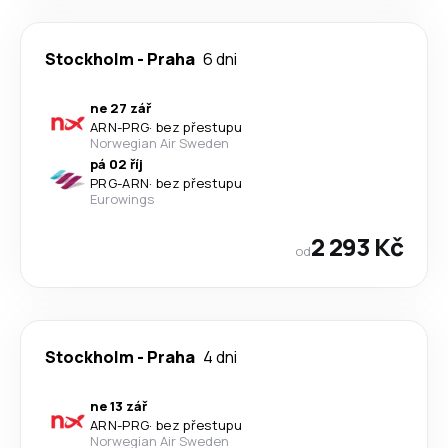
Stockholm
-
Praha
6 dni
ne 27 zář
ARN
-
PRG
·
bez přestupu
Norwegian Air Sweden
pá 02 říj
PRG
-
ARN
·
bez přestupu
Eurowings
2 293 Kč
od
Stockholm
-
Praha
4 dni
ne 13 zář
ARN
-
PRG
·
bez přestupu
Norwegian Air Sweden