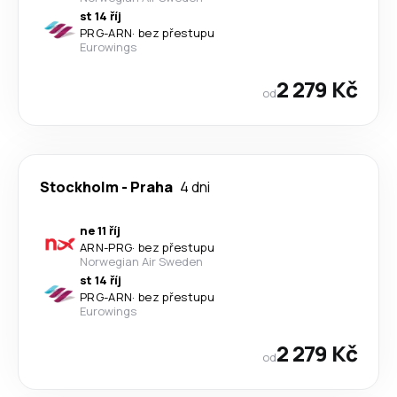
st 14 říj
PRG
-
ARN
·
bez přestupu
Eurowings
2 279 Kč
od
Stockholm
-
Praha
4 dni
ne 11 říj
ARN
-
PRG
·
bez přestupu
Norwegian Air Sweden
st 14 říj
PRG
-
ARN
·
bez přestupu
Eurowings
2 279 Kč
od