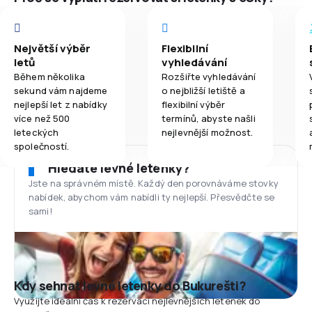
Největší výběr
Flexibilní
letů
vyhledávání
Během několika
Rozšiřte vyhledávání
sekund vám najdeme
o nejbližší letiště a
nejlepší let z nabídky
flexibilní výběr
více než 500
termínů, abyste našli
leteckých
nejlevnější možnost.
společností.
Hledáte levné letenky?
Jste na správném místě. Každý den porovnáváme stovky
nabídek, abychom vám nabídli ty nejlepší. Přesvědčte se
sami!
Kdy sehnat levné letenky do Bukurešti?
Využijte ideální čas k rezervaci nejlevnějších letenek do