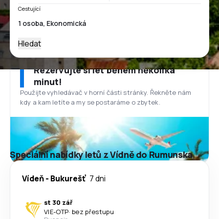
Cestující
Hledat
Rezervujte si let během několika
minut!
Použijte vyhledávač v horní části stránky. Řekněte nám
kdy a kam letíte a my se postaráme o zbytek.
Speciální nabídky letů z Vídně do Rumunska
Vídeň
-
Bukurešť
7 dni
st 30 zář
VIE
-
OTP
·
bez přestupu