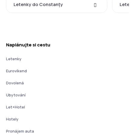
Letenky do Constanțy
Letenk
Naplánujte si cestu
Letenky
Eurovíkend
Dovolená
Ubytování
Let+Hotel
Hotely
Pronájem auta