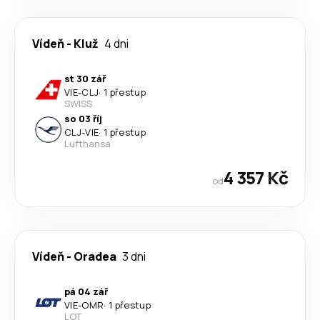
Vídeň
-
Kluž
4 dni
st 30 zář
VIE
-
CLJ
·
1 přestup
SWISS
so 03 říj
CLJ
-
VIE
·
1 přestup
Lufthansa
4 357 Kč
od
Vídeň
-
Oradea
3 dni
pá 04 zář
VIE
-
OMR
·
1 přestup
LOT