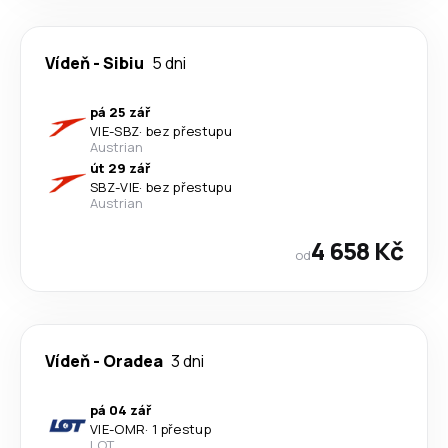
Vídeň
-
Sibiu
5 dni
pá 25 zář
VIE
-
SBZ
·
bez přestupu
Austrian
út 29 zář
SBZ
-
VIE
·
bez přestupu
Austrian
4 658 Kč
od
Vídeň
-
Oradea
3 dni
pá 04 zář
VIE
-
OMR
·
1 přestup
LOT