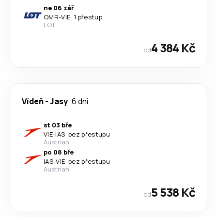
ne 06 zář
OMR
-
VIE
·
1 přestup
LOT
4 384 Kč
od
Vídeň
-
Jasy
6 dni
st 03 bře
VIE
-
IAS
·
bez přestupu
Austrian
po 08 bře
IAS
-
VIE
·
bez přestupu
Austrian
5 538 Kč
od