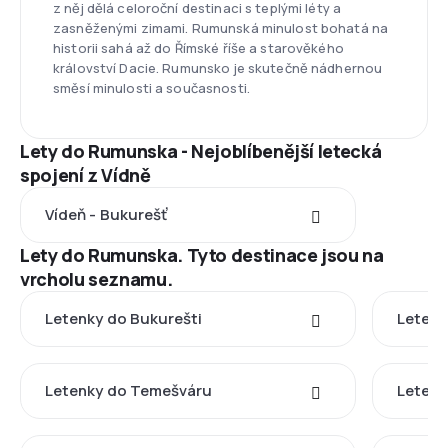
z něj dělá celoroční destinaci s teplými léty a
zasněženými zimami. Rumunská minulost bohatá na
historii sahá až do Římské říše a starověkého
království Dacie. Rumunsko je skutečně nádhernou
směsí minulosti a současnosti.
Lety do Rumunska - Nejoblíbenější letecká
spojení z Vídně
Vídeň - Bukurešť
Lety do Rumunska. Tyto destinace jsou na
vrcholu seznamu.
Letenky do Bukurešti
Letenk
Letenky do Temešváru
Letenk