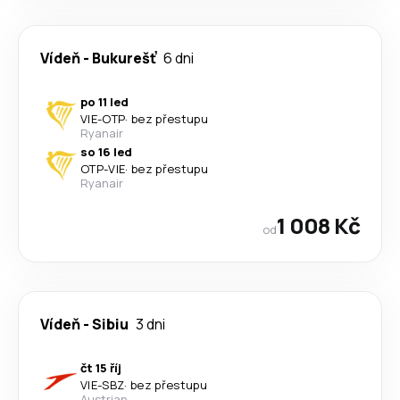
Vídeň
-
Bukurešť
6 dni
po 11 led
VIE
-
OTP
·
bez přestupu
Ryanair
so 16 led
OTP
-
VIE
·
bez přestupu
Ryanair
1 008 Kč
od
Vídeň
-
Sibiu
3 dni
čt 15 říj
VIE
-
SBZ
·
bez přestupu
Austrian