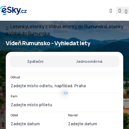
Letenky
Letenky z Vídně
Letenky do Rumunska
Letenky
z Vídně do Rumunska
Vídeň Rumunsko
- Vyhledat lety
Zpáteční
Jednosměrná
Odkud
Kam
Odlet
Návrat