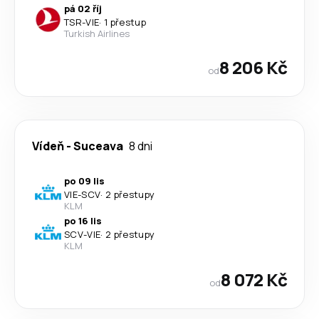
pá 02 říj
TSR
-
VIE
·
1 přestup
Turkish Airlines
8 206 Kč
od
Vídeň
-
Suceava
8 dni
po 09 lis
VIE
-
SCV
·
2 přestupy
KLM
po 16 lis
SCV
-
VIE
·
2 přestupy
KLM
8 072 Kč
od