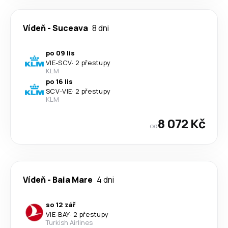
Vídeň
-
Suceava
8 dni
po 09 lis
VIE
-
SCV
·
2 přestupy
KLM
po 16 lis
SCV
-
VIE
·
2 přestupy
KLM
8 072 Kč
od
Vídeň
-
Baia Mare
4 dni
so 12 zář
VIE
-
BAY
·
2 přestupy
Turkish Airlines