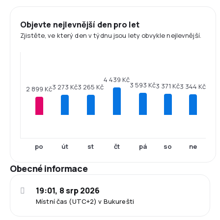
Objevte nejlevnější den pro let
Zjistěte, ve který den v týdnu jsou lety obvykle nejlevnější.
4 439 Kč
3 593 Kč
3 371 Kč
3 344 Kč
3 273 Kč
3 265 Kč
2 899 Kč
po
út
st
čt
pá
so
ne
Obecné informace
19:01, 8 srp 2026
Místní čas (UTC+2) v Bukurešti