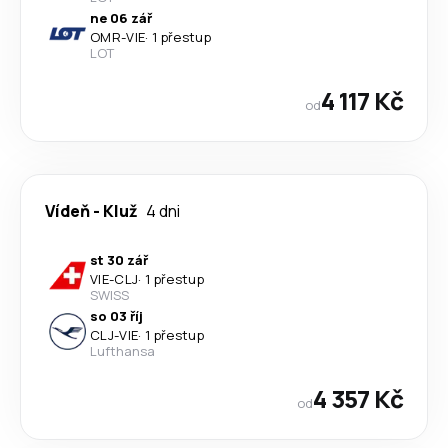
ne 06 zář
OMR
-
VIE
·
1 přestup
LOT
4 117 Kč
od
Vídeň
-
Kluž
4 dni
st 30 zář
VIE
-
CLJ
·
1 přestup
SWISS
so 03 říj
CLJ
-
VIE
·
1 přestup
Lufthansa
4 357 Kč
od