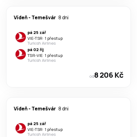
Vídeň
-
Temešvár
8 dni
pá 25 zář
VIE
-
TSR
·
1 přestup
Turkish Airlines
pá 02 říj
TSR
-
VIE
·
1 přestup
Turkish Airlines
8 206 Kč
od
Vídeň
-
Temešvár
8 dni
pá 25 zář
VIE
-
TSR
·
1 přestup
Turkish Airlines