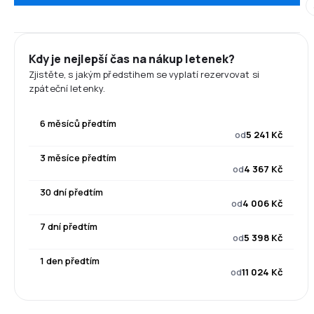
Kdy je nejlepší čas na nákup letenek?
Zjistěte, s jakým předstihem se vyplatí rezervovat si
zpáteční letenky.
6 měsíců předtím
od
5 241 Kč
3 měsíce předtím
od
4 367 Kč
30 dní předtím
od
4 006 Kč
7 dní předtím
od
5 398 Kč
1 den předtím
od
11 024 Kč