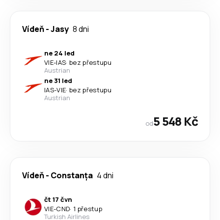
Vídeň
-
Jasy
8 dni
ne 24 led
VIE
-
IAS
·
bez přestupu
Austrian
ne 31 led
IAS
-
VIE
·
bez přestupu
Austrian
5 548 Kč
od
Vídeň
-
Constanța
4 dni
čt 17 čvn
VIE
-
CND
·
1 přestup
Turkish Airlines