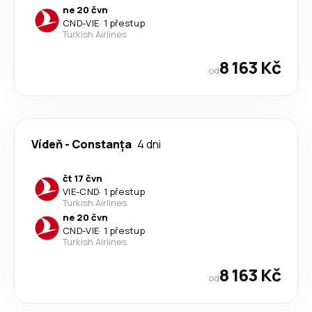
ne 20 čvn
CND
-
VIE
·
1 přestup
Turkish Airlines
8 163 Kč
od
Vídeň
-
Constanța
4 dni
čt 17 čvn
VIE
-
CND
·
1 přestup
Turkish Airlines
ne 20 čvn
CND
-
VIE
·
1 přestup
Turkish Airlines
8 163 Kč
od