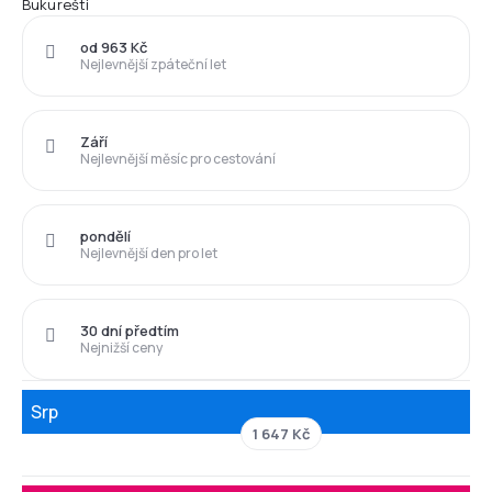
Bukurešti
od 963 Kč
Nejlevnější zpáteční let
Září
Nejlevnější měsíc pro cestování
pondělí
Nejlevnější den pro let
30 dní předtím
Nejnižší ceny
Srp
1 647 Kč