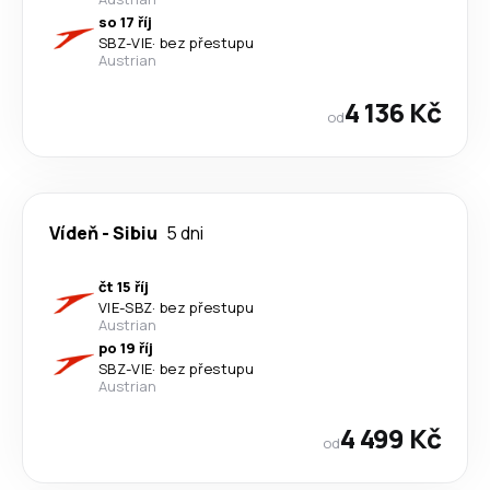
so 17 říj
SBZ
-
VIE
·
bez přestupu
Austrian
4 136 Kč
od
Vídeň
-
Sibiu
5 dni
čt 15 říj
VIE
-
SBZ
·
bez přestupu
Austrian
po 19 říj
SBZ
-
VIE
·
bez přestupu
Austrian
4 499 Kč
od