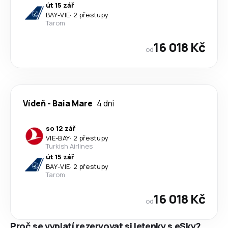
út 15 zář
BAY
-
VIE
·
2 přestupy
Tarom
16 018 Kč
od
Vídeň
-
Baia Mare
4 dni
so 12 zář
VIE
-
BAY
·
2 přestupy
Turkish Airlines
út 15 zář
BAY
-
VIE
·
2 přestupy
Tarom
16 018 Kč
od
Proč se vyplatí rezervovat si letenky s eSky?