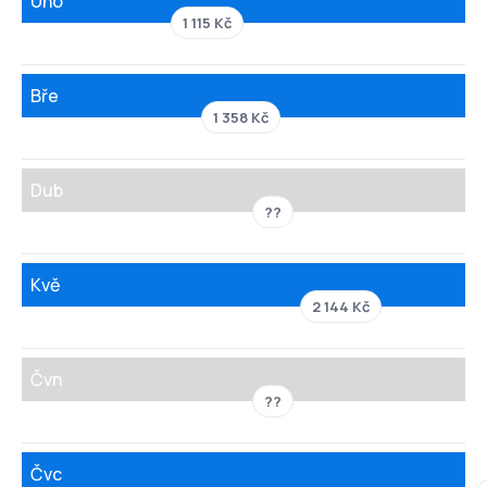
Úno
1 115 Kč
Bře
1 358 Kč
Dub
??
Kvě
2 144 Kč
Čvn
??
Čvc