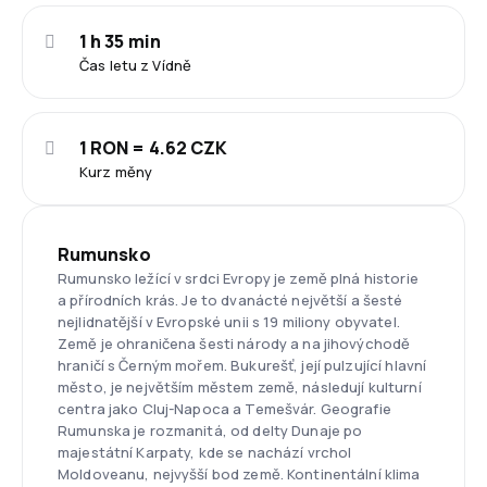
1 h 35 min
Čas letu z Vídně
1 RON = 4.62 CZK
Kurz měny
Rumunsko
Rumunsko ležící v srdci Evropy je země plná historie
a přírodních krás. Je to dvanácté největší a šesté
nejlidnatější v Evropské unii s 19 miliony obyvatel.
Země je ohraničena šesti národy a na jihovýchodě
hraničí s Černým mořem. Bukurešť, její pulzující hlavní
město, je největším městem země, následují kulturní
centra jako Cluj-Napoca a Temešvár. Geografie
Rumunska je rozmanitá, od delty Dunaje po
majestátní Karpaty, kde se nachází vrchol
Moldoveanu, nejvyšší bod země. Kontinentální klima