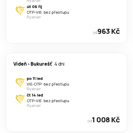
Ryanair
út 06 říj
OTP
-
VIE
·
bez přestupu
Ryanair
963 Kč
od
Vídeň
-
Bukurešť
4 dni
po 11 led
VIE
-
OTP
·
bez přestupu
Ryanair
čt 14 led
OTP
-
VIE
·
bez přestupu
Ryanair
1 008 Kč
od