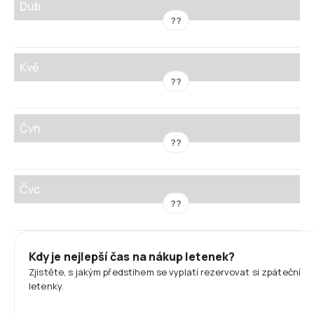
Dub
??
Kvě
??
Čvn
??
Čvc
??
Kdy je nejlepší čas na nákup letenek?
Zjistěte, s jakým předstihem se vyplatí rezervovat si zpáteční
letenky.