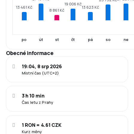
19 006 Kč
13 623 Kč
13 461 Kč
8 861 Kč
po
út
st
čt
pá
so
ne
Obecné informace
19:04, 8 srp 2026
Místní čas (UTC+2)
3 h 10 min
Čas letu z Prahy
1 RON = 4.61 CZK
Kurz měny