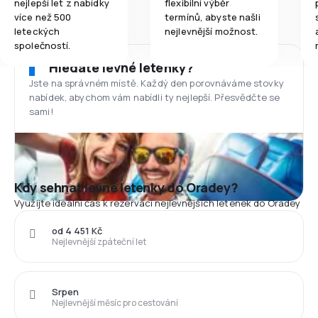
nejlepší let z nabídky
flexibilní výběr
více než 500
termínů, abyste našli
leteckých
nejlevnější možnost.
společností.
Hledáte levné letenky?
Jste na správném místě. Každý den porovnáváme stovky
nabídek, abychom vám nabídli ty nejlepší. Přesvědčte se
sami!
Kdy sehnat levné letenky do Oradey?
Využijte ideální čas k rezervaci nejlevnějších letenek do Oradey
od 4 451 Kč
Nejlevnější zpáteční let
Srpen
Nejlevnější měsíc pro cestování