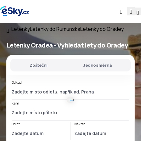
Letenky
Letenky do Rumunska
Letenky do Oradey
Letenky Oradea - Vyhledat lety do Oradey
Zpáteční
Jednosměrná
Odkud
Kam
Odlet
Návrat