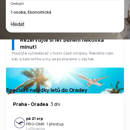
Cestující
Hledat
Rezervujte si let během několika
minut!
Použijte vyhledávač v horní části stránky. Řekněte nám
kdy a kam letíte a my se postaráme o zbytek.
Speciální nabídky letů do Oradey
Praha
-
Oradea
3 dni
pá 21 srp
PRG
-
OMR
·
1 přestup
Lufthansa