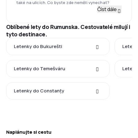
také na ulicích. Co byste zde neměli vynechat?
Číst dále
Oblíbené lety do Rumunska. Cestovatelé milují i
tyto destinace.
Letenky do Bukurešti
Letenk
Letenky do Temešváru
Letenk
Letenky do Constanțy
Naplánujte si cestu