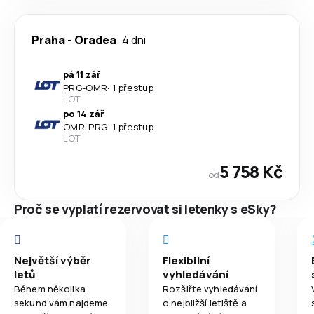
Praha
-
Oradea
4 dni
pá 11 zář
PRG
-
OMR
·
1 přestup
LOT
po 14 zář
OMR
-
PRG
·
1 přestup
LOT
5 758 Kč
od
Proč se vyplatí rezervovat si letenky s eSky?
Největší výběr
Flexibilní
letů
vyhledávání
Během několika
Rozšiřte vyhledávání
sekund vám najdeme
o nejbližší letiště a