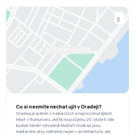
Zobrazit na mapě
Co si nesmíte nechat ujít v Oradeji?
Oradea je jedním z nejhezčích a nejrozvinutějších
měst v Rumunsku. Ještě na počátku 20. století zde
bydleli téměř výhradně Maďaři. Dodnes jsou
maďarské vlivy viditelné nejen v architektuře, ale