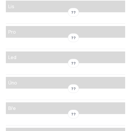
Lis
??
Pro
??
Led
??
Úno
??
Bře
??