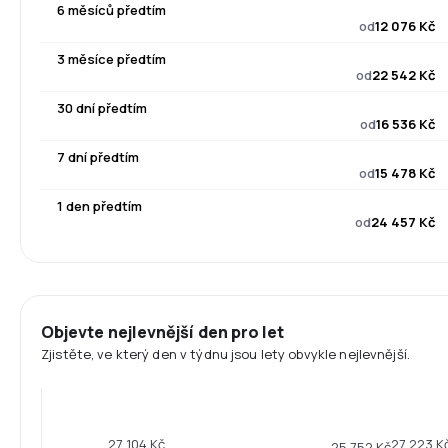
6 měsíců předtím
od
12 076 Kč
3 měsíce předtím
od
22 542 Kč
30 dní předtím
od
16 536 Kč
7 dní předtím
od
15 478 Kč
1 den předtím
od
24 457 Kč
Objevte nejlevnější den pro let
Zjistěte, ve který den v týdnu jsou lety obvykle nejlevnější.
27 223 K
27 104 Kč
25 752 Kč