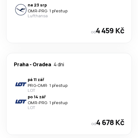
ne 23 srp
OMR
-
PRG
·
1 přestup
Lufthansa
4 459 Kč
od
Praha
-
Oradea
4 dni
pá 11 zář
PRG
-
OMR
·
1 přestup
LOT
po 14 zář
OMR
-
PRG
·
1 přestup
LOT
4 678 Kč
od