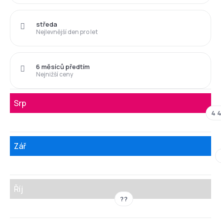
středa
Nejlevnější den pro let
6 měsíců předtím
Nejnižší ceny
Srp
4 4
Zář
Říj
??