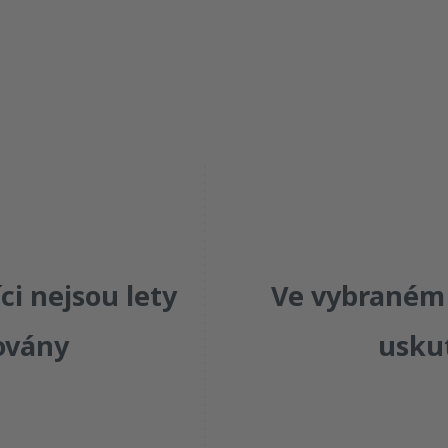
pá
so
ne
pon
út
st
i nejsou lety
Ve vybraném 
ovány
usku