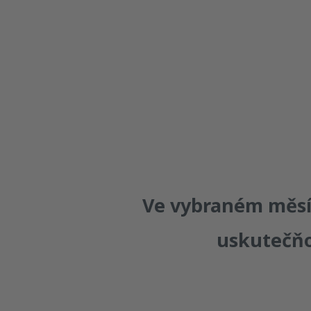
pon
út
st
čt
Ve vybraném měsíc
uskutečň