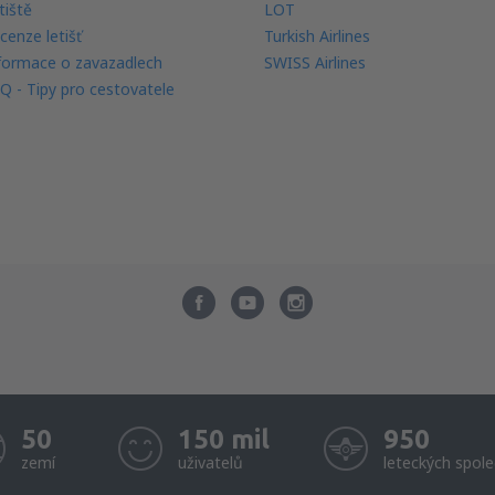
tiště
LOT
cenze letišť
Turkish Airlines
formace o zavazadlech
SWISS Airlines
Q - Tipy pro cestovatele
50
150 mil
950
zemí
uživatelů
leteckých spole