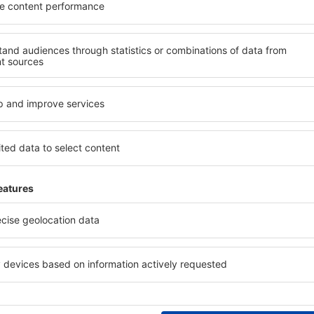
y, dovolené, eurovíkendy - získejte informace o j
akčních letenkách dříve než kdokoli jiný.
láme jen to nejlepší, máte naše čestné cestovate
Z
vání za skvělé ceny v newsletteru.
Souhlasím s odběrem marketingových i
) od eSky.pl S.A. na mnou poskytnutou e-mailovou adresu.
políčka pro odběr newsletteru, vepsáním e-mailové adresy a zvolením možnos
vyjadřujete souhlas na zpracování osobních údajů
te si naši aplikaci