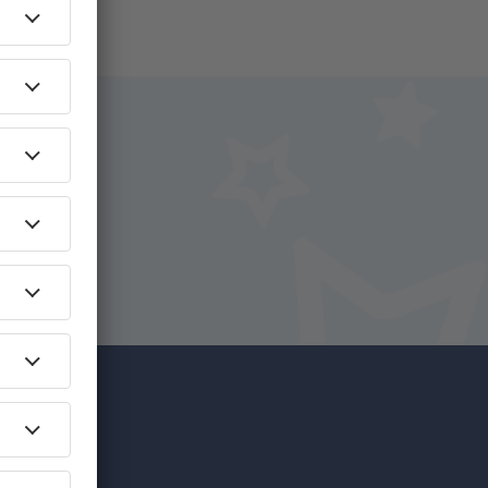
na
íce za