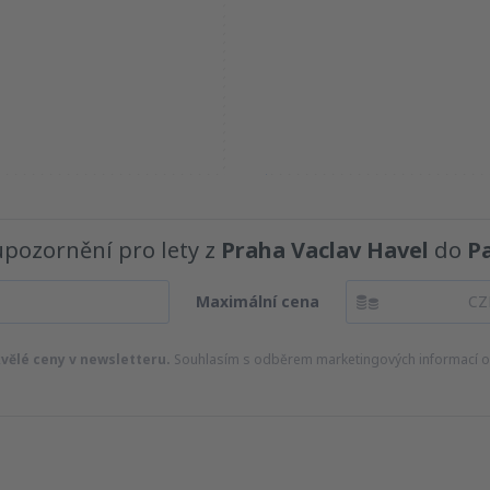
upozornění pro lety z
Praha Vaclav Havel
do
Pa
Maximální cena
CZ
kvělé ceny v newsletteru.
Souhlasím s odběrem marketingových informací od