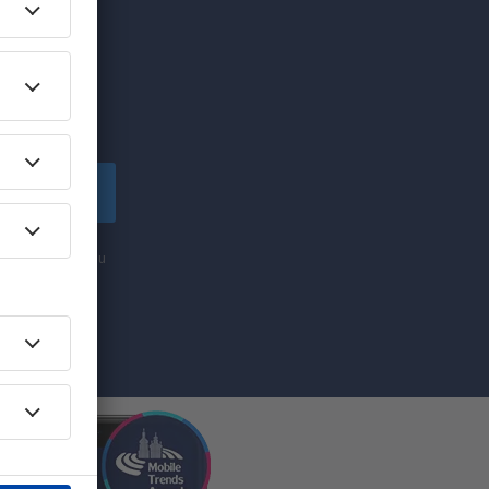
edinečných
lské!
apsat se
nformací (formou
ti „Zapsat se“