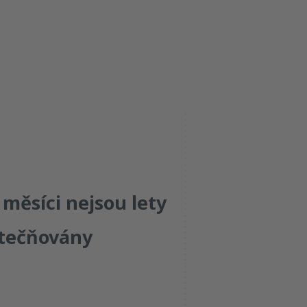
čt
pá
so
ne
měsíci nejsou lety
tečňovány