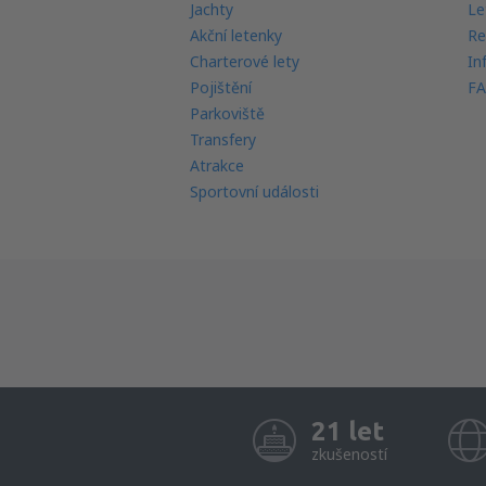
Jachty
Le
Akční letenky
Re
Charterové lety
In
Pojištění
FA
Parkoviště
Transfery
Atrakce
Sportovní události
21 let
zkušeností