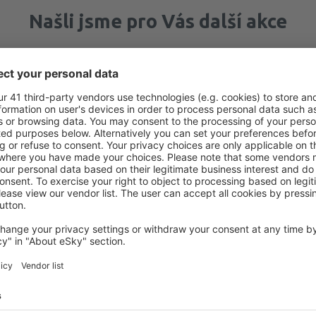
Našli jsme pro Vás další akce
Gdańsk
Odlet z Prahy
873
CZK
Brusel
Odlet z Prahy
897
CZK
Ukaž více akcí