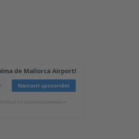
lma de Mallorca Airport!
Nastavit upozornění
K
 eSky.pl S.A. na mnou poskytnutou e-