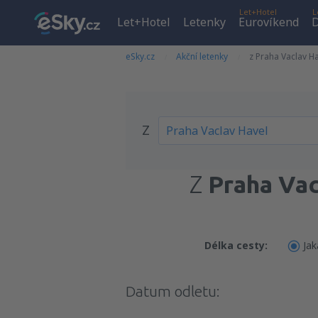
Let+Hotel
L
Let+Hotel
Letenky
Eurovíkend
D
eSky.cz
Akční letenky
z Praha Vaclav H
Z
Z
Praha Vac
Délka cesty:
Jak
Datum odletu: