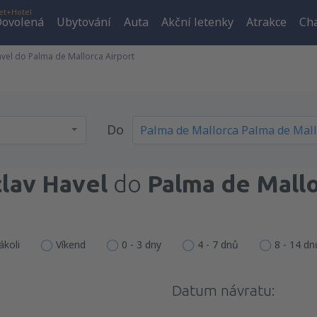
et+Hotel
ovolená
Ubytování
Auta
Akční letenky
Atrakce
Cha
avel do Palma de Mallorca Airport
Do
lav Havel
do
Palma de Mallo
ákoli
Víkend
0 - 3 dny
4 - 7 dnů
8 - 14 dn
Datum návratu: