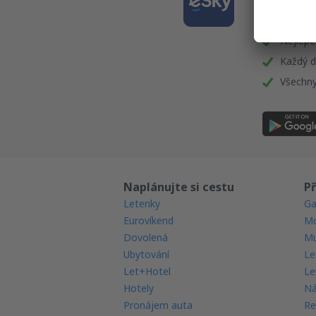
a plán
Nejlépe
Každý d
Všechny
Naplánujte si cestu
Př
Letenky
Ga
Eurovíkend
Mo
Dovolená
Mu
Ubytování
Le
Let+Hotel
Le
Hotely
Ná
Pronájem auta
Re