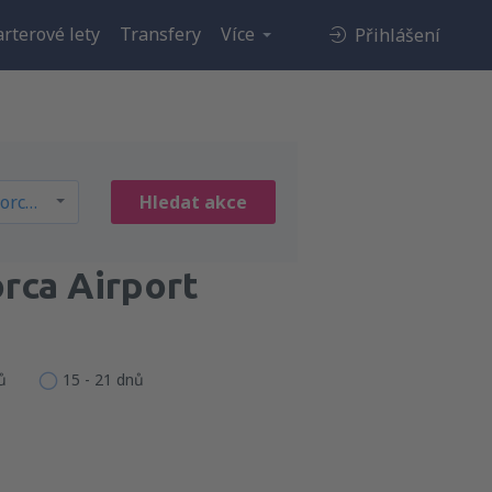
rterové lety
Transfery
Více
Přihlášení
Hledat akce
rca Airport
ů
15 - 21 dnů