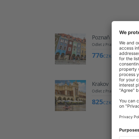
Poznaň
Odlet z Prahy
776
CZK
Krakov
Odlet z Prahy
825
CZK