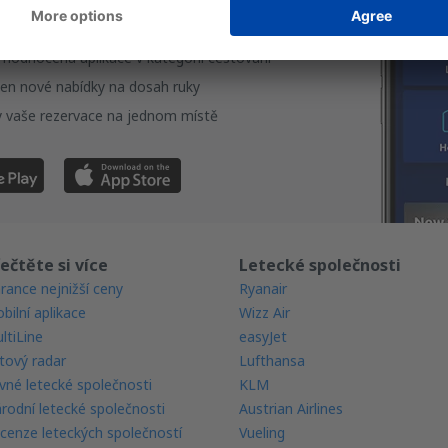
ujte své cesty pohodlně
 hodnocená aplikace v kategorii cestování
en nové nabídky na dosah ruky
 vaše rezervace na jednom místě
ečtěte si více
Letecké společnosti
rance nejnižší ceny
Ryanair
bilní aplikace
Wizz Air
ltiLine
easyJet
tový radar
Lufthansa
vné letecké společnosti
KLM
rodní letecké společnosti
Austrian Airlines
cenze leteckých společností
Vueling