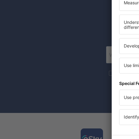
Levné let
Posí
Více cesto
newsletteru
Zaznačením 
(současně) 
Stáhně