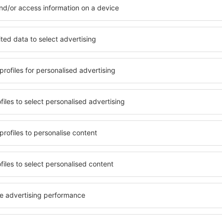
Šetřete čas a peníze.
Rezervujte si Let+Hotel 
eSky.cz!
Klikněte sem
atelé newsletteru cestují v
méně