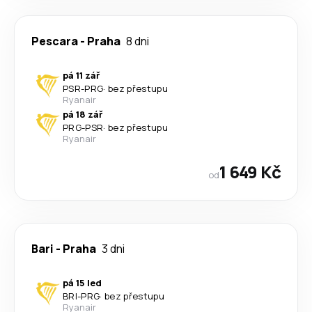
Pescara
-
Praha
8 dni
pá 11 zář
PSR
-
PRG
·
bez přestupu
Ryanair
pá 18 zář
PRG
-
PSR
·
bez přestupu
Ryanair
1 649 Kč
od
Bari
-
Praha
3 dni
pá 15 led
BRI
-
PRG
·
bez přestupu
Ryanair