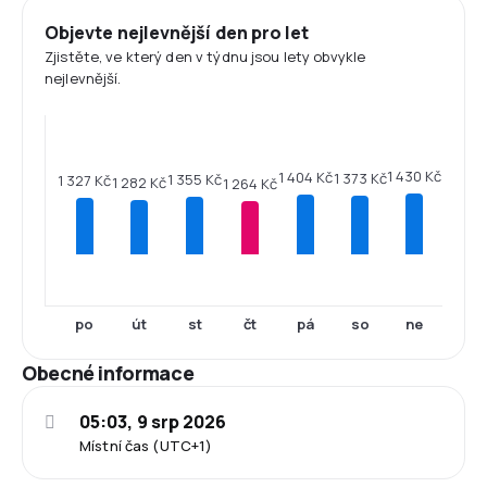
Objevte nejlevnější den pro let
Zjistěte, ve který den v týdnu jsou lety obvykle
nejlevnější.
1 430 Kč
1 404 Kč
1 373 Kč
1 355 Kč
1 327 Kč
1 282 Kč
1 264 Kč
po
út
st
čt
pá
so
ne
Obecné informace
05:03, 9 srp 2026
Místní čas (UTC+1)