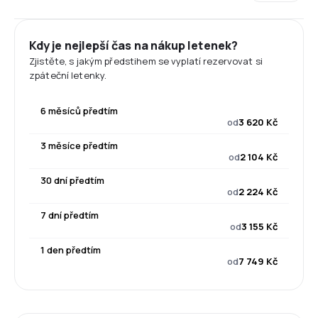
Kdy je nejlepší čas na nákup letenek?
Zjistěte, s jakým předstihem se vyplatí rezervovat si
zpáteční letenky.
6 měsíců předtím
od
3 620 Kč
3 měsíce předtím
od
2 104 Kč
30 dní předtím
od
2 224 Kč
7 dní předtím
od
3 155 Kč
1 den předtím
od
7 749 Kč