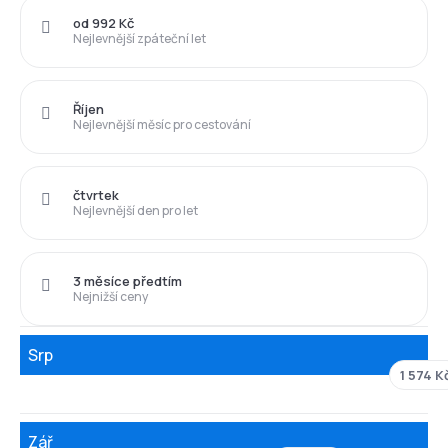
od 992 Kč
Nejlevnější zpáteční let
Říjen
Nejlevnější měsíc pro cestování
čtvrtek
Nejlevnější den pro let
3 měsíce předtím
Nejnižší ceny
Srp
1 574 K
Zář