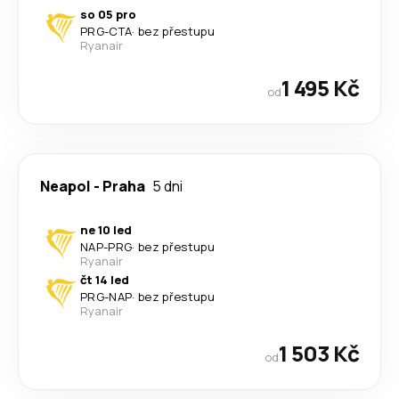
so 05 pro
PRG
-
CTA
·
bez přestupu
Ryanair
1 495 Kč
od
Neapol
-
Praha
5 dni
ne 10 led
NAP
-
PRG
·
bez přestupu
Ryanair
čt 14 led
PRG
-
NAP
·
bez přestupu
Ryanair
1 503 Kč
od