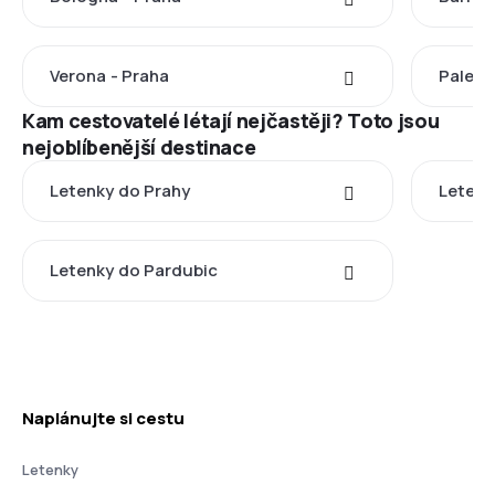
Verona - Praha
Palerm
Kam cestovatelé létají nejčastěji? Toto jsou
nejoblíbenější destinace
Letenky do Prahy
Letenk
Letenky do Pardubic
Naplánujte si cestu
Letenky