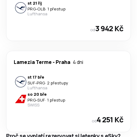
st 21 říj
PRG
-
OLB
·
1 přestup
Lufthansa
3 942 Kč
od
Lamezia Terme
-
Praha
4 dni
st 17 bře
SUF
-
PRG
·
2 přestupy
Lufthansa
so 20 bře
PRG
-
SUF
·
1 přestup
SWISS
4 251 Kč
od
Proč se vyplatí rezervovat si letenky s eSky?