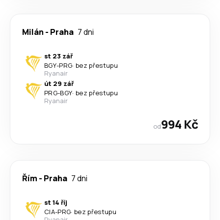
Milán
-
Praha
7 dni
st 23 zář
BGY
-
PRG
·
bez přestupu
Ryanair
út 29 zář
PRG
-
BGY
·
bez přestupu
Ryanair
994 Kč
od
Řím
-
Praha
7 dni
st 14 říj
CIA
-
PRG
·
bez přestupu
Ryanair