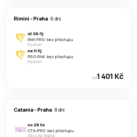
Rimini
-
Praha
6 dni
út 06 říj
RMI
-
PRG
·
bez přestupu
Ryanair
ne 11 říj
PRG
-
RMI
·
bez přestupu
Ryanair
1 401 Kč
od
Catania
-
Praha
8 dni
so 28 lis
CTA
-
PRG
·
bez přestupu
Wizz Air Malta