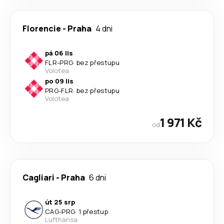
Florencie
-
Praha
4 dni
pá 06 lis
FLR
-
PRG
·
bez přestupu
Volotea
po 09 lis
PRG
-
FLR
·
bez přestupu
Volotea
1 971 Kč
od
Cagliari
-
Praha
6 dni
út 25 srp
CAG
-
PRG
·
1 přestup
Lufthansa