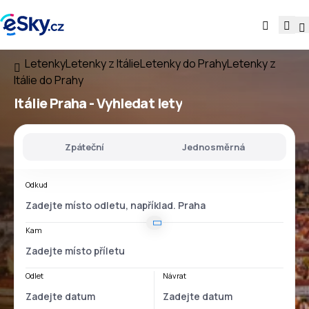
Letenky
Letenky z Itálie
Letenky do Prahy
Letenky z
Itálie do Prahy
Itálie Praha
- Vyhledat lety
Zpáteční
Jednosměrná
Odkud
Kam
Odlet
Návrat