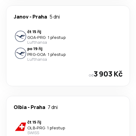
Janov
-
Praha
5 dni
čt 15 říj
GOA
-
PRG
·
1 přestup
Lufthansa
po 19 říj
PRG
-
GOA
·
1 přestup
Lufthansa
3 903 Kč
od
Olbia
-
Praha
7 dni
čt 15 říj
OLB
-
PRG
·
1 přestup
SWISS