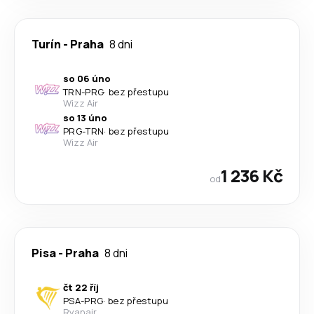
Turín
-
Praha
8 dni
so 06 úno
TRN
-
PRG
·
bez přestupu
Wizz Air
so 13 úno
PRG
-
TRN
·
bez přestupu
Wizz Air
1 236 Kč
od
Pisa
-
Praha
8 dni
čt 22 říj
PSA
-
PRG
·
bez přestupu
Ryanair