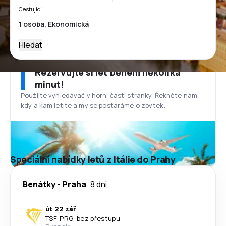
Cestující
Hledat
Rezervujte si let během několika
minut!
Použijte vyhledávač v horní části stránky. Řekněte nám
kdy a kam letíte a my se postaráme o zbytek.
Speciální nabídky letů z Itálie do Prahy
Benátky
-
Praha
8 dni
út 22 zář
TSF
-
PRG
·
bez přestupu