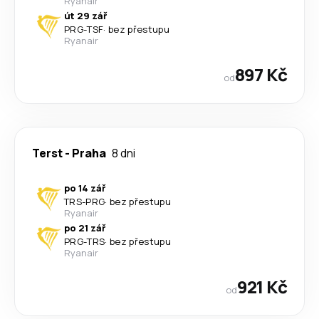
Ryanair
út 29 zář
PRG
-
TSF
·
bez přestupu
Ryanair
897 Kč
od
Terst
-
Praha
8 dni
po 14 zář
TRS
-
PRG
·
bez přestupu
Ryanair
po 21 zář
PRG
-
TRS
·
bez přestupu
Ryanair
921 Kč
od