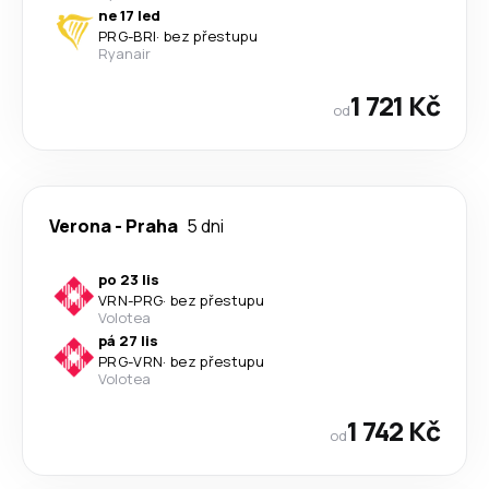
ne 17 led
PRG
-
BRI
·
bez přestupu
Ryanair
1 721 Kč
od
Verona
-
Praha
5 dni
po 23 lis
VRN
-
PRG
·
bez přestupu
Volotea
pá 27 lis
PRG
-
VRN
·
bez přestupu
Volotea
1 742 Kč
od