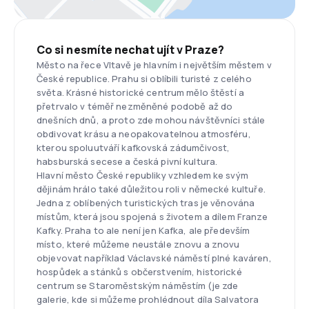
Co si nesmíte nechat ujít v Praze?
Město na řece Vltavě je hlavním i největším městem v
České republice. Prahu si oblíbili turisté z celého
světa. Krásné historické centrum mělo štěstí a
přetrvalo v téměř nezměněné podobě až do
dnešních dnů, a proto zde mohou návštěvníci stále
obdivovat krásu a neopakovatelnou atmosféru,
kterou spoluutváří kafkovská zádumčivost,
habsburská secese a česká pivní kultura.
Hlavní město České republiky vzhledem ke svým
dějinám hrálo také důležitou roli v německé kultuře.
Jedna z oblíbených turistických tras je věnována
místům, která jsou spojená s životem a dílem Franze
Kafky. Praha to ale není jen Kafka, ale především
místo, které můžeme neustále znovu a znovu
objevovat například Václavské náměstí plné kaváren,
hospůdek a stánků s občerstvením, historické
centrum se Staroměstským náměstím (je zde
galerie, kde si můžeme prohlédnout díla Salvatora