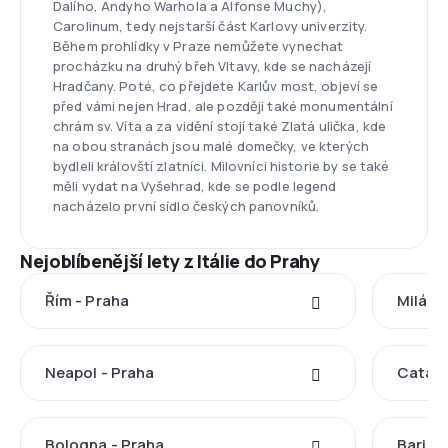
Dalího, Andyho Warhola a Alfonse Muchy),
Carolinum, tedy nejstarší část Karlovy univerzity.
Během prohlídky v Praze nemůžete vynechat
procházku na druhý břeh Vltavy, kde se nacházejí
Hradčany. Poté, co přejdete Karlův most, objeví se
před vámi nejen Hrad, ale později také monumentální
chrám sv. Víta a za vidění stojí také Zlatá ulička, kde
na obou stranách jsou malé domečky, ve kterých
bydleli královští zlatníci. Milovníci historie by se také
měli vydat na Vyšehrad, kde se podle legend
nacházelo první sídlo českých panovníků.
Nejoblíbenější lety z Itálie do Prahy
Řím - Praha
Milán 
Neapol - Praha
Catani
Bologna - Praha
Bari - 