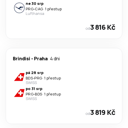
ne 30 srp
PRG
-
CAG
·
1 přestup
Lufthansa
3 816 Kč
od
Brindisi
-
Praha
4 dni
pá 28 srp
BDS
-
PRG
·
1 přestup
SWISS
po 31 srp
PRG
-
BDS
·
1 přestup
SWISS
3 819 Kč
od