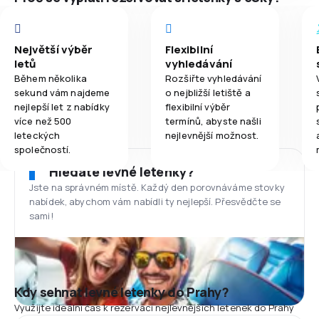
Největší výběr
Flexibilní
letů
vyhledávání
Během několika
Rozšiřte vyhledávání
sekund vám najdeme
o nejbližší letiště a
nejlepší let z nabídky
flexibilní výběr
více než 500
termínů, abyste našli
leteckých
nejlevnější možnost.
společností.
Hledáte levné letenky?
Jste na správném místě. Každý den porovnáváme stovky
nabídek, abychom vám nabídli ty nejlepší. Přesvědčte se
sami!
Kdy sehnat levné letenky do Prahy?
Využijte ideální čas k rezervaci nejlevnějších letenek do Prahy