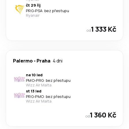
čt 29 říj
PRG
-
PSA
·
bez přestupu
Ryanair
1 333 Kč
od
Palermo
-
Praha
4 dni
ne 10 led
PMO
-
PRG
·
bez přestupu
Wizz Air Malta
st 13 led
PRG
-
PMO
·
bez přestupu
Wizz Air Malta
1 360 Kč
od