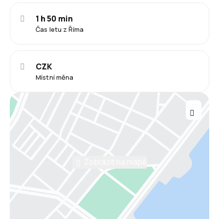
1 h 50 min
Čas letu z Říma
CZK
Místní měna
Zobrazit na mapě