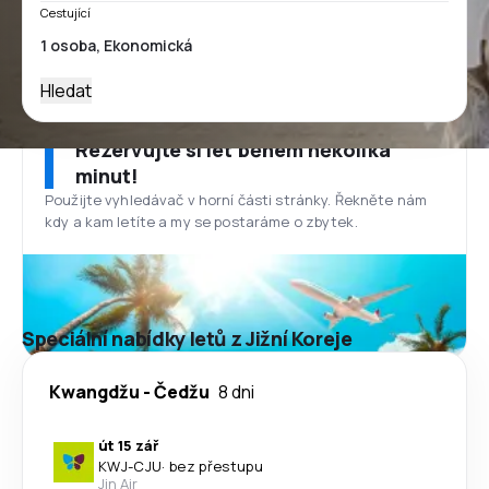
Cestující
Hledat
Rezervujte si let během několika
minut!
Použijte vyhledávač v horní části stránky. Řekněte nám
kdy a kam letíte a my se postaráme o zbytek.
Speciální nabídky letů z Jižní Koreje
Kwangdžu
-
Čedžu
8 dni
út 15 zář
KWJ
-
CJU
·
bez přestupu
Jin Air