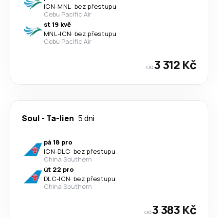
ICN
-
MNL
·
bez přestupu
Cebu Pacific Air
st 19 kvě
MNL
-
ICN
·
bez přestupu
Cebu Pacific Air
3 312 Kč
od
Soul
-
Ta-lien
5 dni
pá 18 pro
ICN
-
DLC
·
bez přestupu
China Southern
út 22 pro
DLC
-
ICN
·
bez přestupu
China Southern
3 383 Kč
od