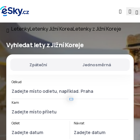
Letenky
Letenky Jižní Korea
Letenky z Jižní Koreje
Vyhledat lety
z Jižní Koreje
Zpáteční
Jednosměrná
Odkud
Kam
Odlet
Návrat