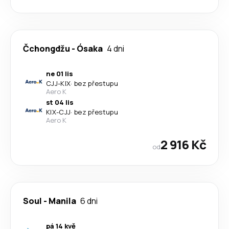
Čchongdžu
-
Ósaka
4 dni
ne 01 lis
CJJ
-
KIX
·
bez přestupu
Aero K
st 04 lis
KIX
-
CJJ
·
bez přestupu
Aero K
2 916 Kč
od
Soul
-
Manila
6 dni
pá 14 kvě