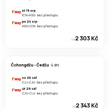
st 19 srp
ICN
-
HSG
·
bez přestupu
po 24 srp
HSG
-
ICN
·
bez přestupu
2 303 Kč
od
Čchongdžu
-
Čedžu
4 dni
so 26 zář
CJJ
-
CJU
·
bez přestupu
út 29 zář
CJU
-
CJJ
·
bez přestupu
2 343 Kč
od