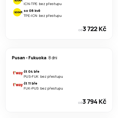
ICN
-
TPE
·
bez přestupu
so 08 kvě
TPE
-
ICN
·
bez přestupu
3 722 Kč
od
Pusan
-
Fukuoka
8 dni
čt 04 bře
PUS
-
FUK
·
bez přestupu
čt 11 bře
FUK
-
PUS
·
bez přestupu
3 794 Kč
od