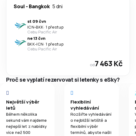
Soul
-
Bangkok
5 dni
st 09 čvn
ICN
-
BKK
·
1 přestup
Cebu Pacific Air
ne 13 čvn
BKK
-
ICN
·
1 přestup
Cebu Pacific Air
7 463 Kč
od
Proč se vyplatí rezervovat si letenky s eSky?
Největší výběr
Flexibilní
letů
vyhledávání
Během několika
Rozšiřte vyhledávání
sekund vám najdeme
o nejbližší letiště a
nejlepší let z nabídky
flexibilní výběr
více než 500
termínů, abyste našli