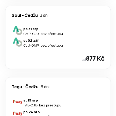
Soul
-
Čedžu
3 dni
po 31 srp
GMP
-
CJU
·
bez přestupu
st 02 zář
CJU
-
GMP
·
bez přestupu
877 Kč
od
Tegu
-
Čedžu
6 dni
st 19 srp
TAE
-
CJU
·
bez přestupu
po 24 srp