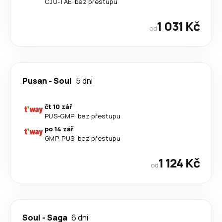
CJU
-
TAE
·
bez přestupu
1 031 Kč
od
Pusan
-
Soul
5 dni
čt 10 zář
PUS
-
GMP
·
bez přestupu
po 14 zář
GMP
-
PUS
·
bez přestupu
1 124 Kč
od
Soul
-
Saga
6 dni