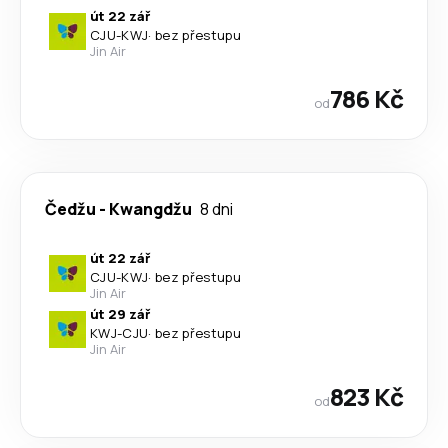
út 22 zář
CJU
-
KWJ
·
bez přestupu
Jin Air
786 Kč
od
Čedžu
-
Kwangdžu
8 dni
út 22 zář
CJU
-
KWJ
·
bez přestupu
Jin Air
út 29 zář
KWJ
-
CJU
·
bez přestupu
Jin Air
823 Kč
od