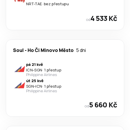
NRT
-
TAE
·
bez přestupu
4 533 Kč
od
Soul
-
Ho Či Minovo Město
5 dni
pá 21 kvě
ICN
-
SGN
·
1 přestup
Philippine Airlines
út 25 kvě
SGN
-
ICN
·
1 přestup
Philippine Airlines
5 660 Kč
od