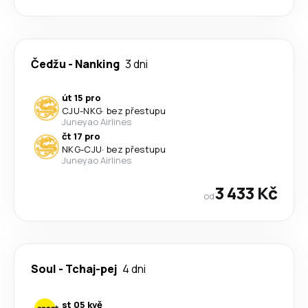
Čedžu
-
Nanking
3 dni
út 15 pro
CJU
-
NKG
·
bez přestupu
Juneyao Airlines
čt 17 pro
NKG
-
CJU
·
bez přestupu
Juneyao Airlines
3 433 Kč
od
Soul
-
Tchaj-pej
4 dni
st 05 kvě