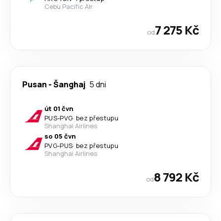
Cebu Pacific Air
7 275 Kč
od
Pusan
-
Šanghaj
5 dni
út 01 čvn
PUS
-
PVG
·
bez přestupu
Shanghai Airlines
so 05 čvn
PVG
-
PUS
·
bez přestupu
Shanghai Airlines
8 792 Kč
od