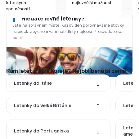
leteckých
nejlevnější možnost.
společností.
Hledáte levné letenky?
Jste na správném místě. Každý den porovnáváme stovky
nabídek, abychom vám nabídli ty nejlepší. Přesvědčte se
sami!
Kam letět z Jižní Koreje? Nejoblíbenější země
Letenky do Itálie
Letenk
Letenky do Velké Británie
Letenk
Letenk
Letenky do Portugalska
americ