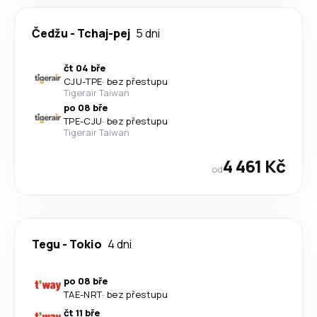
Čedžu
-
Tchaj-pej
5 dni
čt 04 bře
CJU
-
TPE
·
bez přestupu
Tigerair Taiwan
po 08 bře
TPE
-
CJU
·
bez přestupu
Tigerair Taiwan
4 461 Kč
od
Tegu
-
Tokio
4 dni
po 08 bře
TAE
-
NRT
·
bez přestupu
čt 11 bře