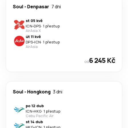
Soul
-
Denpasar
7 dni
st 05 kvě
ICN
-
DPS
·
1 přestup
AirAsia X
út 11 kvě
DPS
-
ICN
·
1 přestup
AirAsia
6 245 Kč
od
Soul
-
Hongkong
3 dni
po 12 dub
ICN
-
HKG
·
1 přestup
Cebu Pacific Air
st 14 dub
HKG
-
ICN
·
1 přestup