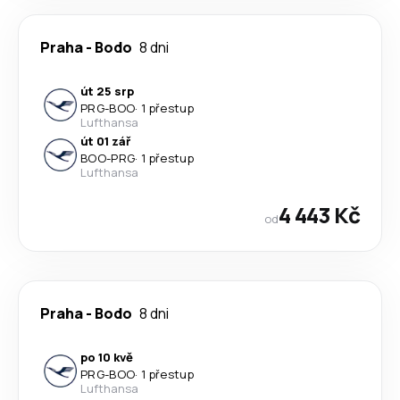
Praha
-
Bodo
8 dni
út 25 srp
PRG
-
BOO
·
1 přestup
Lufthansa
út 01 zář
BOO
-
PRG
·
1 přestup
Lufthansa
4 443 Kč
od
Praha
-
Bodo
8 dni
po 10 kvě
PRG
-
BOO
·
1 přestup
Lufthansa