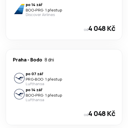
po 14 zář
BOO
-
PRG
·
1 přestup
Discover Airlines
4 048 Kč
od
Praha
-
Bodo
8 dni
po 07 zář
PRG
-
BOO
·
1 přestup
Lufthansa
po 14 zář
BOO
-
PRG
·
1 přestup
Lufthansa
4 048 Kč
od