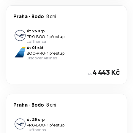
Praha
-
Bodo
8 dni
út 25 srp
PRG
-
BOO
·
1 přestup
Lufthansa
út 01 zář
BOO
-
PRG
·
1 přestup
Discover Airlines
4 443 Kč
od
Praha
-
Bodo
8 dni
út 25 srp
PRG
-
BOO
·
1 přestup
Lufthansa