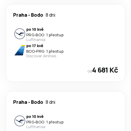
Praha
-
Bodo
8 dni
po 10 kvě
PRG
-
BOO
·
1 přestup
Lufthansa
po 17 kvě
BOO
-
PRG
·
1 přestup
Discover Airlines
4 681 Kč
od
Praha
-
Bodo
8 dni
po 10 kvě
PRG
-
BOO
·
1 přestup
Lufthansa