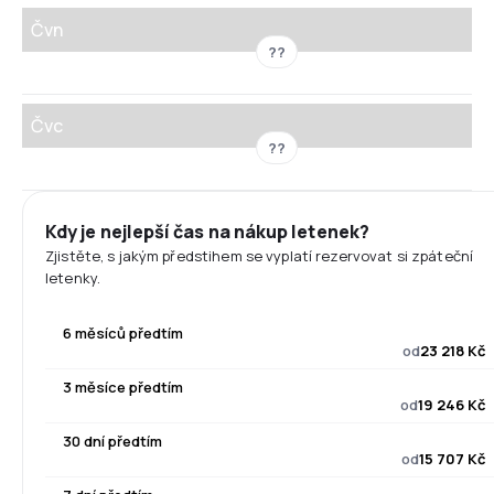
Čvn
??
Čvc
??
Kdy je nejlepší čas na nákup letenek?
Zjistěte, s jakým předstihem se vyplatí rezervovat si zpáteční
letenky.
6 měsíců předtím
od
23 218 Kč
3 měsíce předtím
od
19 246 Kč
30 dní předtím
od
15 707 Kč