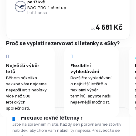
po 17 kvě
BOO
-
PRG
·
1 přestup
Lufthansa
4 681 Kč
od
Proč se vyplatí rezervovat si letenky s eSky?
Největší výběr
Flexibilní
letů
vyhledávání
Během několika
Rozšiřte vyhledávání
sekund vám najdeme
o nejbližší letiště a
nejlepší let z nabídky
flexibilní výběr
více než 500
termínů, abyste našli
leteckých
nejlevnější možnost.
společností.
Hledáte levné letenky?
Jste na správném místě. Každý den porovnáváme stovky
nabídek, abychom vám nabídli ty nejlepší. Přesvědčte se