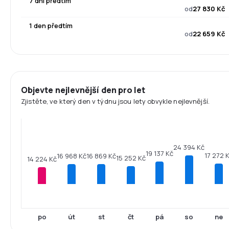
7 dní předtím
od
27 830 Kč
1 den předtím
od
22 659 Kč
Objevte nejlevnější den pro let
Zjistěte, ve který den v týdnu jsou lety obvykle nejlevnější.
24 394 Kč
19 137 Kč
17 272 
16 968 Kč
16 869 Kč
15 252 Kč
14 224 Kč
po
út
st
čt
pá
so
ne