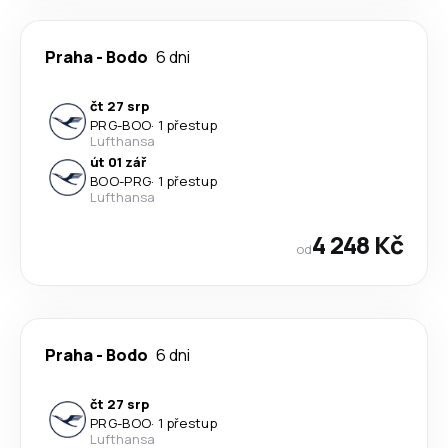
Praha
-
Bodo
6 dni
čt 27 srp
PRG
-
BOO
·
1 přestup
Lufthansa
út 01 zář
BOO
-
PRG
·
1 přestup
Lufthansa
4 248 Kč
od
Praha
-
Bodo
6 dni
čt 27 srp
PRG
-
BOO
·
1 přestup
Lufthansa