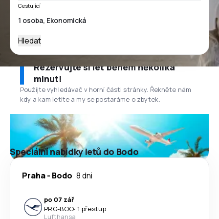
Cestující
Hledat
Rezervujte si let během několika
minut!
Použijte vyhledávač v horní části stránky. Řekněte nám
kdy a kam letíte a my se postaráme o zbytek.
Speciální nabídky letů do Bodo
Praha
-
Bodo
8 dni
po 07 zář
PRG
-
BOO
·
1 přestup
Lufthansa