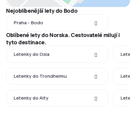
Nejoblíbenější lety do Bodo
Praha - Bodo
Oblíbené lety do Norska. Cestovatelé milují i
tyto destinace.
Letenky do Osla
Letenk
Letenky do Trondheimu
Letenk
Letenky do Alty
Letenk