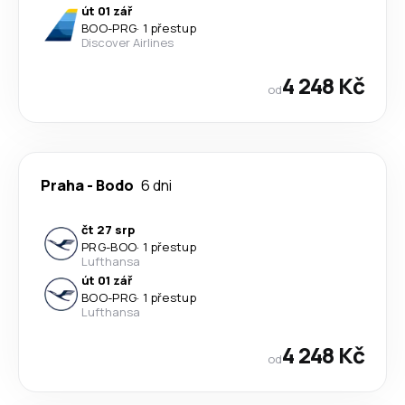
út 01 zář
BOO
-
PRG
·
1 přestup
Discover Airlines
4 248 Kč
od
Praha
-
Bodo
6 dni
čt 27 srp
PRG
-
BOO
·
1 přestup
Lufthansa
út 01 zář
BOO
-
PRG
·
1 přestup
Lufthansa
4 248 Kč
od