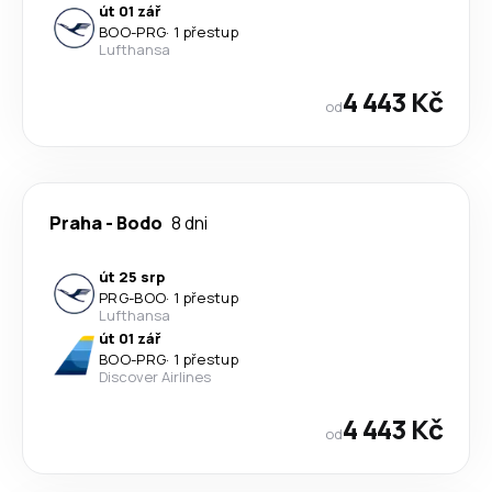
út 01 zář
BOO
-
PRG
·
1 přestup
Lufthansa
4 443 Kč
od
Praha
-
Bodo
8 dni
út 25 srp
PRG
-
BOO
·
1 přestup
Lufthansa
út 01 zář
BOO
-
PRG
·
1 přestup
Discover Airlines
4 443 Kč
od