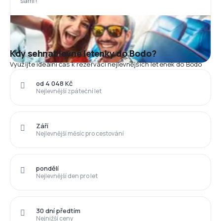
sami!
Kdy sehnat levné letenky do Bodo?
Využijte ideální čas k rezervaci nejlevnějších letenek do Bodo
od 4 048 Kč
Nejlevnější zpáteční let
Září
Nejlevnější měsíc pro cestování
pondělí
Nejlevnější den pro let
30 dní předtím
Nejnižší ceny