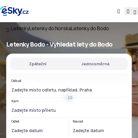
Letenky
Letenky do Norska
Letenky do Bodo
Letenky Bodo - Vyhledat lety do Bodo
Zpáteční
Jednosměrná
Odkud
Kam
Odlet
Návrat