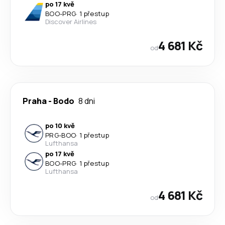
po 17 kvě
BOO
-
PRG
·
1 přestup
Discover Airlines
4 681 Kč
od
Praha
-
Bodo
8 dni
po 10 kvě
PRG
-
BOO
·
1 přestup
Lufthansa
po 17 kvě
BOO
-
PRG
·
1 přestup
Lufthansa
4 681 Kč
od