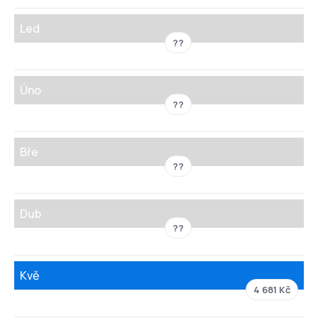
Led
??
Úno
??
Bře
??
Dub
??
Kvě
4 681 Kč