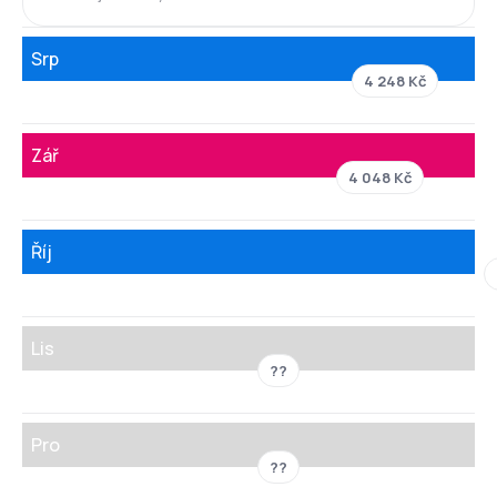
Srp
4 248 Kč
Zář
4 048 Kč
Říj
Lis
??
Pro
??