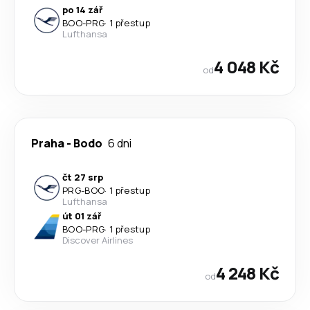
po 14 zář
BOO
-
PRG
·
1 přestup
Lufthansa
4 048 Kč
od
Praha
-
Bodo
6 dni
čt 27 srp
PRG
-
BOO
·
1 přestup
Lufthansa
út 01 zář
BOO
-
PRG
·
1 přestup
Discover Airlines
4 248 Kč
od