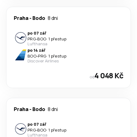
Praha
-
Bodo
8 dni
po 07 zář
PRG
-
BOO
·
1 přestup
Lufthansa
po 14 zář
BOO
-
PRG
·
1 přestup
Discover Airlines
4 048 Kč
od
Praha
-
Bodo
8 dni
po 07 zář
PRG
-
BOO
·
1 přestup
Lufthansa