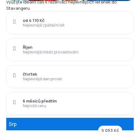
Využijte ideální čas k rezervaci nejlevnějších letenek do
Stavangeru
od 4 110 Kč
Nejlevnější zpáteční let
Říjen
Nejlevnější měsíc pro cestování
čtvrtek
Nejlevnější den pro let
6 měsíců předtím
Nejnižší ceny
Srp
5 053 Kč