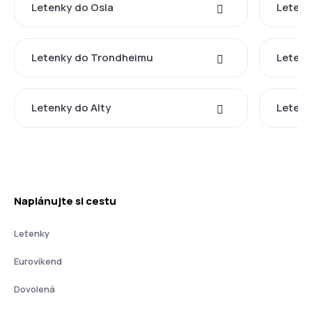
Letenky do Osla
Letenk
Letenky do Trondheimu
Letenk
Letenky do Alty
Letenk
Naplánujte si cestu
Letenky
Eurovíkend
Dovolená