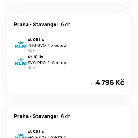
Praha
-
Stavanger
6 dni
čt 05 lis
PRG
-
SVG
·
1 přestup
KLM
út 10 lis
SVG
-
PRG
·
1 přestup
KLM
4 796 Kč
od
Praha
-
Stavanger
6 dni
čt 05 lis
PRG
-
SVG
·
1 přestup