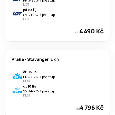
PRG
-
SVG
·
1 přestup
LOT
pá 23 říj
SVG
-
PRG
·
1 přestup
LOT
4 490 Kč
od
Praha
-
Stavanger
6 dni
čt 05 lis
PRG
-
SVG
·
1 přestup
KLM
út 10 lis
SVG
-
PRG
·
1 přestup
KLM
4 796 Kč
od