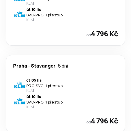
KLM
út 10 lis
SVG
-
PRG
·
1 přestup
KLM
4 796 Kč
od
Praha
-
Stavanger
6 dni
čt 05 lis
PRG
-
SVG
·
1 přestup
KLM
út 10 lis
SVG
-
PRG
·
1 přestup
KLM
4 796 Kč
od