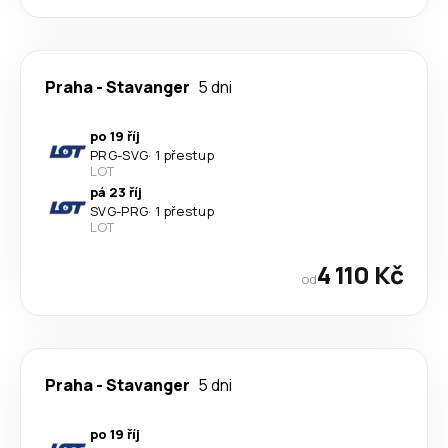
Praha
-
Stavanger
5 dni
po 19 říj
PRG
-
SVG
·
1 přestup
LOT
pá 23 říj
SVG
-
PRG
·
1 přestup
LOT
4 110 Kč
od
Praha
-
Stavanger
5 dni
po 19 říj