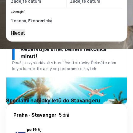
Cestující
Hledat
Rezervujte si let během několika
minut!
Použijte vyhledávač v horní části stránky. Řekněte nám
kdy a kam letíte a my se postaráme o zbytek.
Speciální nabídky letů do Stavangeru
Praha
-
Stavanger
5 dni
po 19 říj