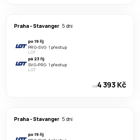
Praha
-
Stavanger
5 dni
po 19 říj
PRG
-
SVG
·
1 přestup
LOT
pá 23 říj
SVG
-
PRG
·
1 přestup
LOT
4 393 Kč
od
Praha
-
Stavanger
5 dni
po 19 říj