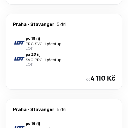
Praha
-
Stavanger
5 dni
po 19 říj
PRG
-
SVG
·
1 přestup
LOT
pá 23 říj
SVG
-
PRG
·
1 přestup
LOT
4 110 Kč
od
Praha
-
Stavanger
5 dni
po 19 říj