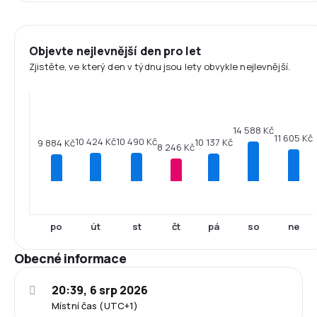
Objevte nejlevnější den pro let
Zjistěte, ve který den v týdnu jsou lety obvykle nejlevnější.
14 588 Kč
11 605 Kč
10 490 Kč
10 424 Kč
10 137 Kč
9 884 Kč
8 246 Kč
po
út
st
čt
pá
so
ne
Obecné informace
20:39, 6 srp 2026
Místní čas (UTC+1)