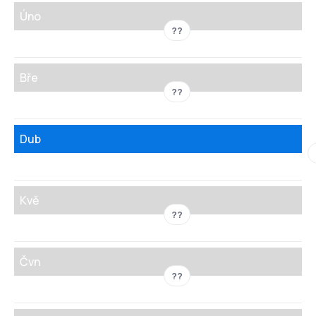
Úno
??
Bře
??
Dub
Kvě
??
Čvn
??