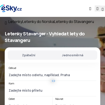
Letenky
Letenky do Norska
Letenky do Stavangeru
Letenky Stavanger - Vyhledat lety do
Stavangeru
Zpáteční
Jednosměrná
Odkud
Kam
Odlet
Návrat