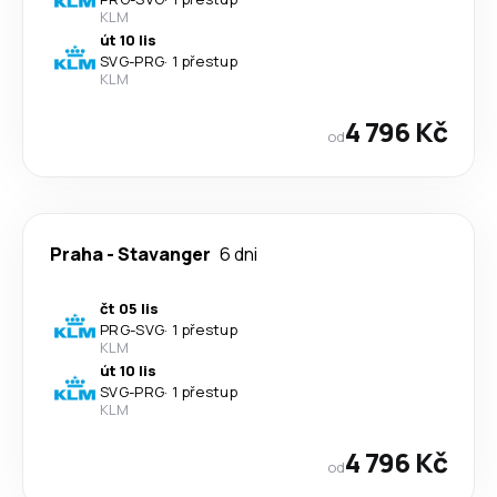
KLM
út 10 lis
SVG
-
PRG
·
1 přestup
KLM
4 796 Kč
od
Praha
-
Stavanger
6 dni
čt 05 lis
PRG
-
SVG
·
1 přestup
KLM
út 10 lis
SVG
-
PRG
·
1 přestup
KLM
4 796 Kč
od