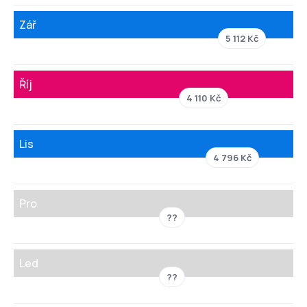
Zář
5 112 Kč
Říj
4 110 Kč
Lis
4 796 Kč
Pro
??
Led
??