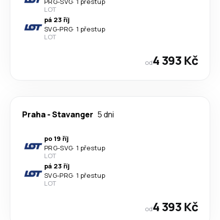
PRG
-
SVG
·
1 přestup
LOT
pá 23 říj
SVG
-
PRG
·
1 přestup
LOT
4 393 Kč
od
Praha
-
Stavanger
5 dni
po 19 říj
PRG
-
SVG
·
1 přestup
LOT
pá 23 říj
SVG
-
PRG
·
1 přestup
LOT
4 393 Kč
od