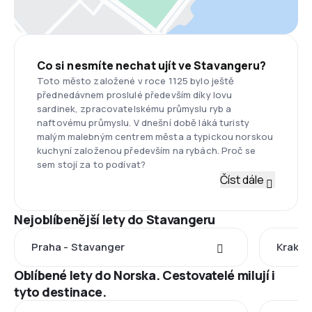
Co si nesmíte nechat ujít ve Stavangeru?
Toto město založené v roce 1125 bylo ještě
přednedávnem proslulé především díky lovu
sardinek, zpracovatelskému průmyslu ryb a
naftovému průmyslu. V dnešní době láká turisty
malým malebným centrem města a typickou norskou
kuchyní založenou především na rybách. Proč se
sem stojí za to podívat?
Číst dále
Nejoblíbenější lety do Stavangeru
Praha - Stavanger
Krakov
Oblíbené lety do Norska. Cestovatelé milují i
tyto destinace.