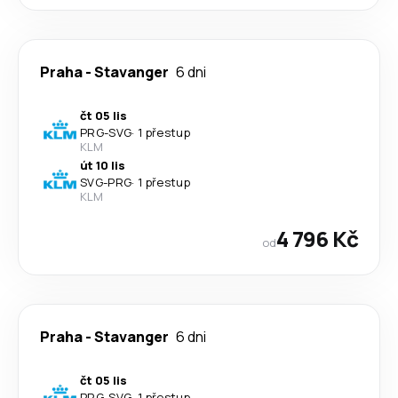
Praha
-
Stavanger
6 dni
čt 05 lis
PRG
-
SVG
·
1 přestup
KLM
út 10 lis
SVG
-
PRG
·
1 přestup
KLM
4 796 Kč
od
Praha
-
Stavanger
6 dni
čt 05 lis
PRG
-
SVG
·
1 přestup