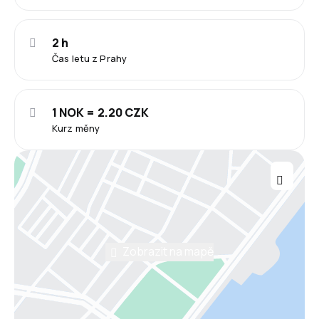
2 h
Čas letu z Prahy
1 NOK = 2.20 CZK
Kurz měny
Zobrazit na mapě