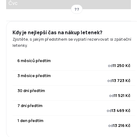
Čvc
??
Kdy je nejlepší čas na nákup letenek?
Zjistěte, s jakým předstihem se vyplatí rezervovat si zpáteční
letenky.
6 měsíců předtím
od
11 250 Kč
3 měsíce předtím
od
13 723 Kč
30 dní předtím
od
11 521 Kč
7 dní předtím
od
13 469 Kč
1 den předtím
od
13 216 Kč