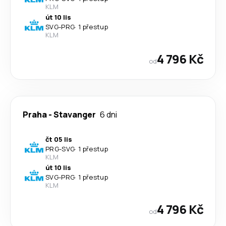
KLM
út 10 lis
SVG
-
PRG
·
1 přestup
KLM
4 796 Kč
od
Praha
-
Stavanger
6 dni
čt 05 lis
PRG
-
SVG
·
1 přestup
KLM
út 10 lis
SVG
-
PRG
·
1 přestup
KLM
4 796 Kč
od