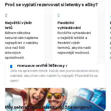
Proč se vyplatí rezervovat si letenky s eSky?
Největší výběr
Flexibilní
letů
vyhledávání
Během několika
Rozšiřte vyhledávání
sekund vám najdeme
o nejbližší letiště a
nejlepší let z nabídky
flexibilní výběr
více než 500
termínů, abyste našli
leteckých
nejlevnější možnost.
společností.
Hledáte levné letenky?
Jste na správném místě. Každý den porovnáváme stovky
nabídek, abychom vám nabídli ty nejlepší. Přesvědčte se
sami!
Kdy sehnat levné letenky do Stavangeru?