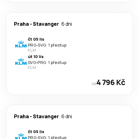
Praha
-
Stavanger
6 dni
čt 05 lis
PRG
-
SVG
·
1 přestup
KLM
út 10 lis
SVG
-
PRG
·
1 přestup
KLM
4 796 Kč
od
Praha
-
Stavanger
6 dni
čt 05 lis
PRG
-
SVG
·
1 přestup