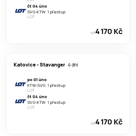
čt 04 úno
SVG
-
KTW
·
1 přestup
LOT
4 170 Kč
od
Katovice
-
Stavanger
4 dni
po 01 úno
KTW
-
SVG
·
1 přestup
LOT
čt 04 úno
SVG
-
KTW
·
1 přestup
LOT
4 170 Kč
od