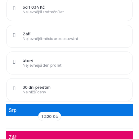
od 1 034 Kč
Nejlevnější zpáteční let
Září
Nejlevnější měsíc pro cestování
úterý
Nejlevnější den pro let
30 dní předtím
Nejnižší ceny
Srp
1 220 Kč
Zář