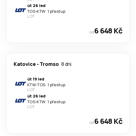
út 26 led
TOS
-
KTW
·
1 přestup
LOT
6 648 Kč
od
Katovice
-
Tromso
8 dni
út 19 led
KTW
-
TOS
·
1 přestup
LOT
út 26 led
TOS
-
KTW
·
1 přestup
LOT
6 648 Kč
od