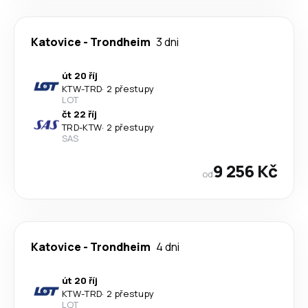
Katovice
-
Trondheim
3 dni
út 20 říj
KTW
-
TRD
·
2 přestupy
LOT
čt 22 říj
TRD
-
KTW
·
2 přestupy
SAS
9 256 Kč
od
Katovice
-
Trondheim
4 dni
út 20 říj
KTW
-
TRD
·
2 přestupy
LOT