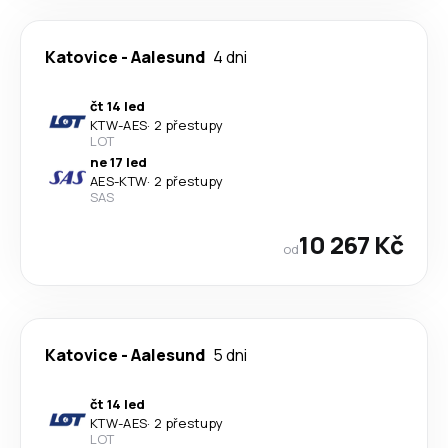
Katovice
-
Aalesund
4 dni
čt 14 led
KTW
-
AES
·
2 přestupy
LOT
ne 17 led
AES
-
KTW
·
2 přestupy
SAS
10 267 Kč
od
Katovice
-
Aalesund
5 dni
čt 14 led
KTW
-
AES
·
2 přestupy
LOT