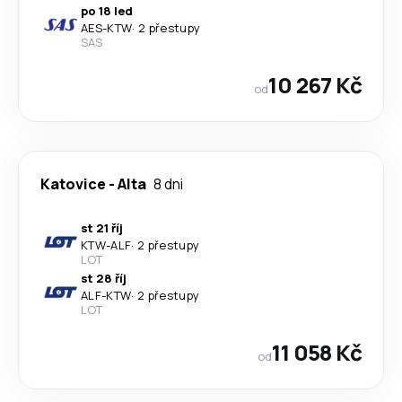
po 18 led
AES
-
KTW
·
2 přestupy
SAS
10 267 Kč
od
Katovice
-
Alta
8 dni
st 21 říj
KTW
-
ALF
·
2 přestupy
LOT
st 28 říj
ALF
-
KTW
·
2 přestupy
LOT
11 058 Kč
od