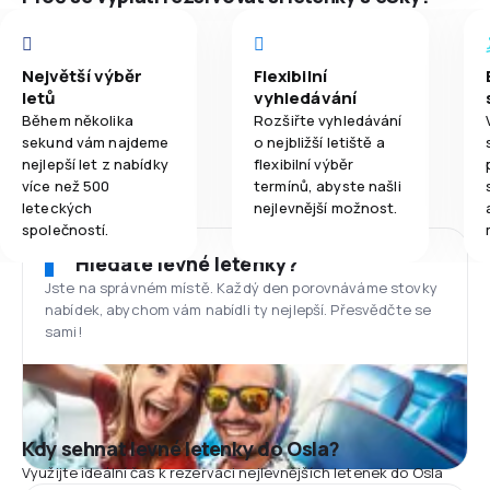
Největší výběr
Flexibilní
letů
vyhledávání
Během několika
Rozšiřte vyhledávání
sekund vám najdeme
o nejbližší letiště a
nejlepší let z nabídky
flexibilní výběr
více než 500
termínů, abyste našli
leteckých
nejlevnější možnost.
společností.
Hledáte levné letenky?
Jste na správném místě. Každý den porovnáváme stovky
nabídek, abychom vám nabídli ty nejlepší. Přesvědčte se
sami!
Kdy sehnat levné letenky do Osla?
Využijte ideální čas k rezervaci nejlevnějších letenek do Osla