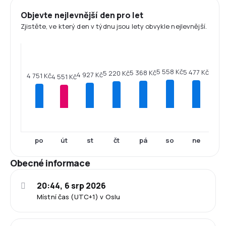
Objevte nejlevnější den pro let
Zjistěte, ve který den v týdnu jsou lety obvykle nejlevnější.
5 558 Kč
5 477 Kč
5 368 Kč
5 220 Kč
4 927 Kč
4 751 Kč
4 551 Kč
po
út
st
čt
pá
so
ne
Obecné informace
20:44, 6 srp 2026
Místní čas (UTC+1) v Oslu