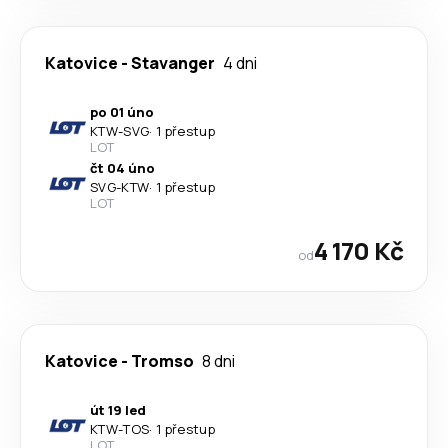
Katovice
-
Stavanger
4 dni
po 01 úno
KTW
-
SVG
·
1 přestup
LOT
čt 04 úno
SVG
-
KTW
·
1 přestup
LOT
4 170 Kč
od
Katovice
-
Tromso
8 dni
út 19 led
KTW
-
TOS
·
1 přestup
LOT