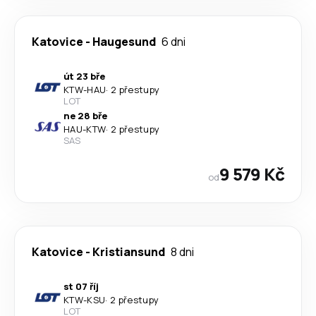
Katovice
-
Haugesund
6 dni
út 23 bře
KTW
-
HAU
·
2 přestupy
LOT
ne 28 bře
HAU
-
KTW
·
2 přestupy
SAS
9 579 Kč
od
Katovice
-
Kristiansund
8 dni
st 07 říj
KTW
-
KSU
·
2 přestupy
LOT