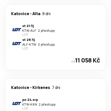
Katovice
-
Alta
8 dni
st 21 říj
KTW
-
ALF
·
2 přestupy
LOT
st 28 říj
ALF
-
KTW
·
2 přestupy
LOT
11 058 Kč
od
Katovice
-
Kirkenes
7 dni
po 24 srp
KTW
-
KKN
·
2 přestupy
LOT