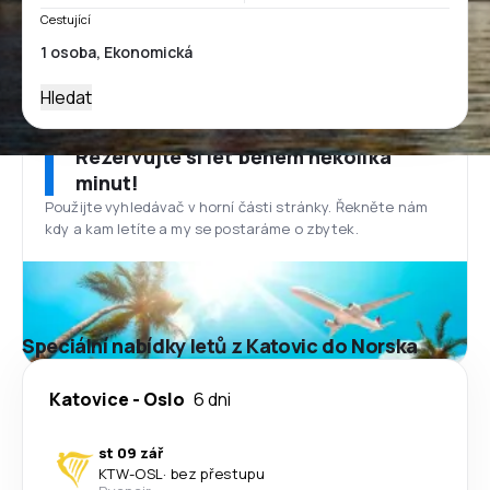
Cestující
Hledat
Rezervujte si let během několika
minut!
Použijte vyhledávač v horní části stránky. Řekněte nám
kdy a kam letíte a my se postaráme o zbytek.
Speciální nabídky letů z Katovic do Norska
Katovice
-
Oslo
6 dni
st 09 zář
KTW
-
OSL
·
bez přestupu