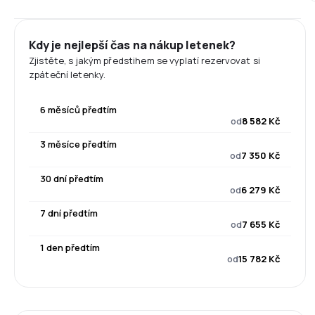
Kdy je nejlepší čas na nákup letenek?
Zjistěte, s jakým předstihem se vyplatí rezervovat si
zpáteční letenky.
6 měsíců předtím
od
8 582 Kč
3 měsíce předtím
od
7 350 Kč
30 dní předtím
od
6 279 Kč
7 dní předtím
od
7 655 Kč
1 den předtím
od
15 782 Kč