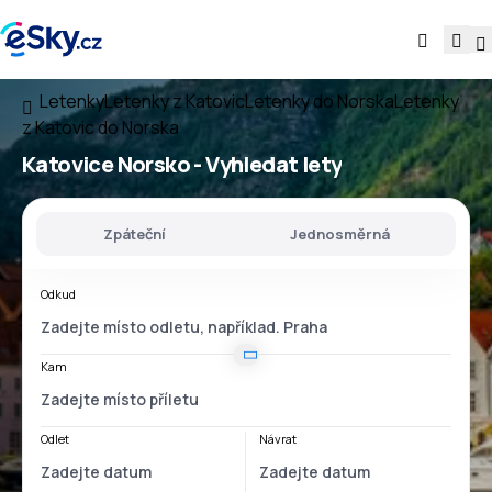
Letenky
Letenky z Katovic
Letenky do Norska
Letenky
z Katovic do Norska
Katovice Norsko
- Vyhledat lety
Zpáteční
Jednosměrná
Odkud
Kam
Odlet
Návrat