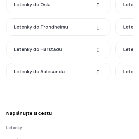
Letenky do Osla
Letenk
Letenky do Trondheimu
Letenk
Letenky do Harstadu
Letenk
Letenky do Aalesundu
Letenk
Naplánujte si cestu
Letenky