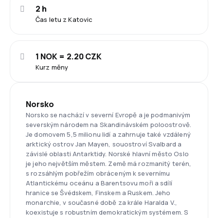
2 h
Čas letu z Katovic
1 NOK = 2.20 CZK
Kurz měny
Norsko
Norsko se nachází v severní Evropě a je podmanivým
severským národem na Skandinávském poloostrově.
Je domovem 5,5 milionu lidí a zahrnuje také vzdálený
arktický ostrov Jan Mayen, souostroví Svalbard a
závislé oblasti Antarktidy. Norské hlavní město Oslo
je jeho největším městem. Země má rozmanitý terén,
s rozsáhlým pobřežím obráceným k severnímu
Atlantickému oceánu a Barentsovu moři a sdílí
hranice se Švédskem, Finskem a Ruskem. Jeho
monarchie, v současné době za krále Haralda V.,
koexistuje s robustním demokratickým systémem. S