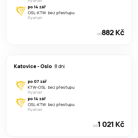
Ryanair
po 14 zář
OSL
-
KTW
·
bez přestupu
Ryanair
882 Kč
od
Katovice
-
Oslo
8 dni
po 07 zář
KTW
-
OSL
·
bez přestupu
Ryanair
po 14 zář
OSL
-
KTW
·
bez přestupu
Ryanair
1 021 Kč
od