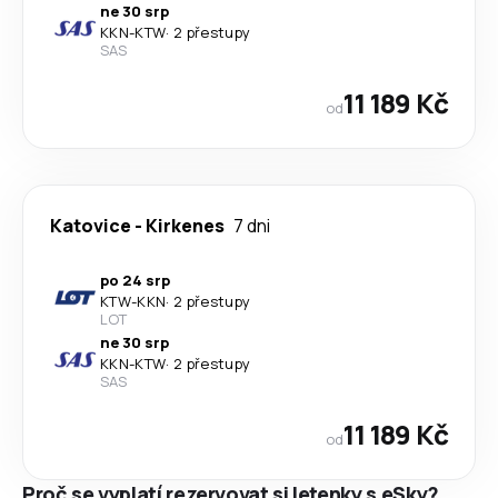
ne 30 srp
KKN
-
KTW
·
2 přestupy
SAS
11 189 Kč
od
Katovice
-
Kirkenes
7 dni
po 24 srp
KTW
-
KKN
·
2 přestupy
LOT
ne 30 srp
KKN
-
KTW
·
2 přestupy
SAS
11 189 Kč
od
Proč se vyplatí rezervovat si letenky s eSky?