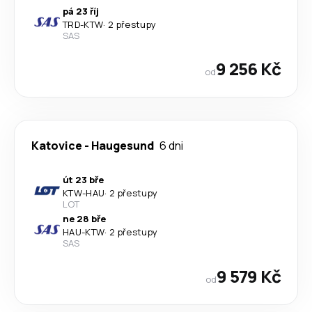
pá 23 říj
TRD
-
KTW
·
2 přestupy
SAS
9 256 Kč
od
Katovice
-
Haugesund
6 dni
út 23 bře
KTW
-
HAU
·
2 přestupy
LOT
ne 28 bře
HAU
-
KTW
·
2 přestupy
SAS
9 579 Kč
od