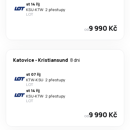
st 14 říj
KSU
-
KTW
·
2 přestupy
LOT
9 990 Kč
od
Katovice
-
Kristiansund
8 dni
st 07 říj
KTW
-
KSU
·
2 přestupy
LOT
st 14 říj
KSU
-
KTW
·
2 přestupy
LOT
9 990 Kč
od