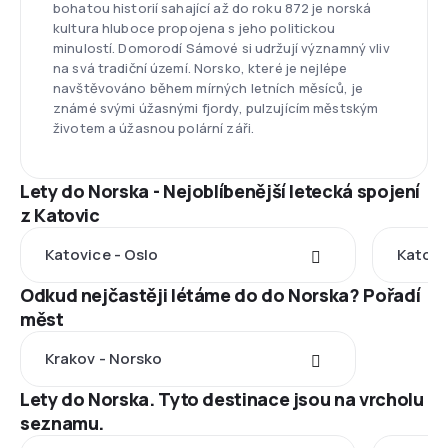
bohatou historií sahající až do roku 872 je norská
kultura hluboce propojena s jeho politickou
minulostí. Domorodí Sámové si udržují významný vliv
na svá tradiční území. Norsko, které je nejlépe
navštěvováno během mírných letních měsíců, je
známé svými úžasnými fjordy, pulzujícím městským
životem a úžasnou polární záři.
Lety do Norska - Nejoblíbenější letecká spojení
z Katovic
Katovice - Oslo
Katovi
Odkud nejčastěji létáme do do Norska? Pořadí
měst
Krakov - Norsko
Lety do Norska. Tyto destinace jsou na vrcholu
seznamu.