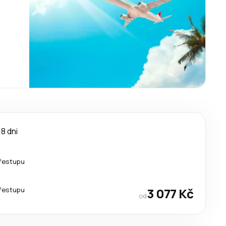
8 dni
řestupu
řestupu
3 077 Kč
od