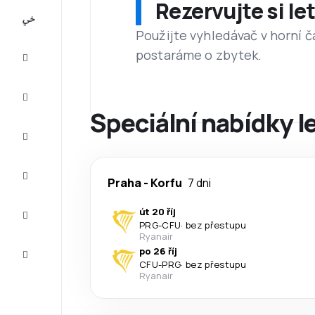
Rezervujte si l
All-
inclusive
Použijte vyhledávač v horní č
postaráme o zbytek.
Eurovíkend
Ubytování
Speciální nabídky l
Akční
letenky
Zkompletujte
Praha
-
Korfu
7 dni
vaši cestu
Tipy a
út 20 říj
inspirace
PRG
-
CFU
·
bez přestupu
Ryanair
Zákaznický
po 26 říj
servis
CFU
-
PRG
·
bez přestupu
Ryanair