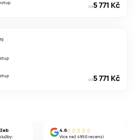
řestup
5 771 Kč
od
ni
estup
estup
5 771 Kč
od
užeb
4.6
služby:
Více než 4950 recenzí