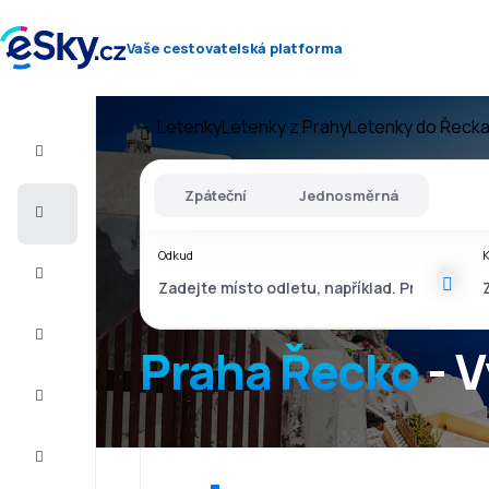
Vaše cestovatelská platforma
Letenky
Letenky z Prahy
Letenky do Řeck
Let+Hotel
Zpáteční
Jednosměrná
Letenky
Odkud
Dovolená
Léto
2026
Praha Řecko
- V
Zima
2026/27
Last
minute