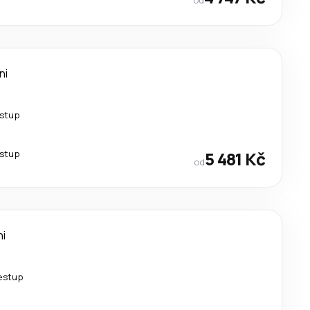
ni
estup
estup
5 481 Kč
od
ni
řestup