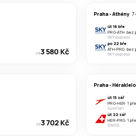
Praha
-
Athény
7 
út 16 bře
PRG
-
ATH
·
bez 
SKY express
po 22 bře
3 580 Kč
ATH
-
PRG
·
bez 
od
SKY express
Praha
-
Héraklei
út 15 zář
PRG
-
HER
·
1 př
Austrian
út 22 zář
3 702 Kč
HER
-
PRG
·
1 př
od
SWISS