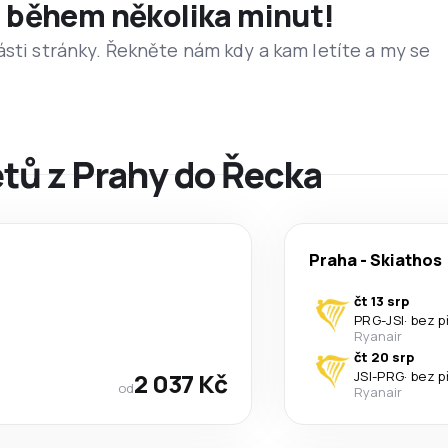
et během několika minut!
ásti stránky. Řekněte nám kdy a kam letíte a my se
etů z Prahy do Řecka
Praha
-
Skiathos
čt 13 srp
PRG
-
JSI
·
bez p
Ryanair
čt 20 srp
2 037 Kč
JSI
-
PRG
·
bez p
od
Ryanair