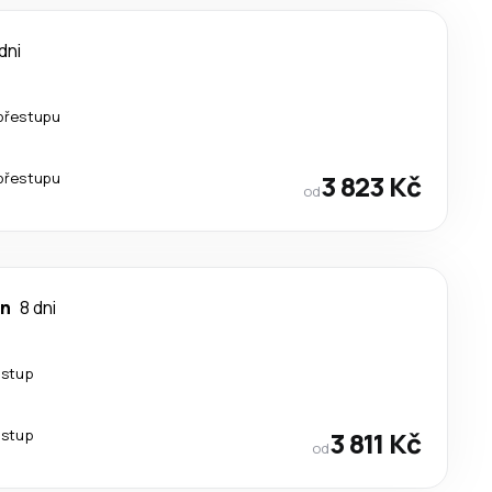
dni
přestupu
přestupu
3 823 Kč
od
on
8 dni
estup
estup
3 811 Kč
od