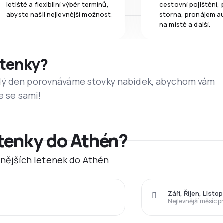
letiště a flexibilní výběr termínů,
cestovní pojištění, 
abyste našli nejlevnější možnost.
storna, pronájem a
na místě a další.
etenky?
dý den porovnáváme stovky nabídek, abychom vám
e se sami!
etenky do Athén?
evnějších letenek do Athén
Září, Říjen, Listo
Nejlevnější měsíc p