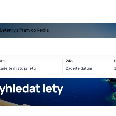
a
Letenky z Prahy do Řecka
Kam
Odlet
N
yhledat lety