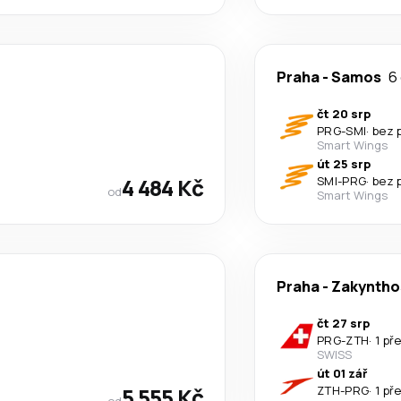
Praha
-
Samos
6 
čt 20 srp
PRG
-
SMI
·
bez 
Smart Wings
út 25 srp
4 484 Kč
SMI
-
PRG
·
bez 
od
Smart Wings
Praha
-
Zakyntho
čt 27 srp
PRG
-
ZTH
·
1 př
SWISS
út 01 zář
5 555 Kč
ZTH
-
PRG
·
1 př
od