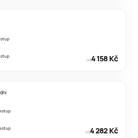
estup
estup
4 158 Kč
od
 dni
řestup
řestup
4 282 Kč
od