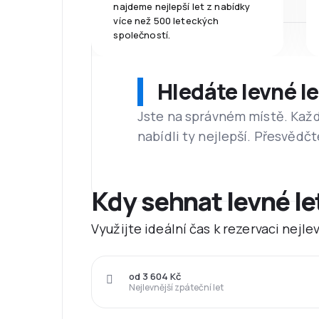
najdeme nejlepší let z nabídky
více než 500 leteckých
společností.
Hledáte levné l
Jste na správném místě. Kaž
nabídli ty nejlepší. Přesvědčt
Kdy sehnat levné l
Využijte ideální čas k rezervaci nejl
od 3 604 Kč
Nejlevnější zpáteční let