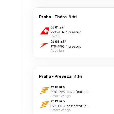
Praha
-
Théra
8 dni
út 01 zář
PRG
-
JTR
·
1 přestup
SWISS
út 08 zář
JTR
-
PRG
·
1 přestup
Austrian
Praha
-
Preveza
8 dni
st 12 srp
PRG
-
PVK
·
bez přestupu
Smart Wings
st 19 srp
PVK
-
PRG
·
bez přestupu
Smart Wings