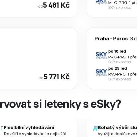
5 481 Kč
MLO
-
PRG
·
1 p
od
SKY express
Praha
-
Paros
8 d
po 18 led
PRG
-
PAS
·
1 př
SKY express
po 25 led
5 771 Kč
PAS
-
PRG
·
1 př
od
SKY express
rvovat si letenky s eSky?
Flexibilní vyhledávání
Bohatý výběr sl
Rozšiřte vyhledávání o nejbližší
Využijte doplňkové 