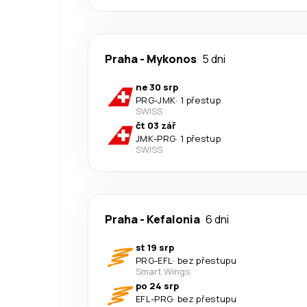
Praha
-
Mykonos
5 dni
ne 30 srp
PRG
-
JMK
·
1 přestup
SWISS
čt 03 zář
JMK
-
PRG
·
1 přestup
SWISS
Praha
-
Kefalonia
6 dni
st 19 srp
PRG
-
EFL
·
bez přestupu
Smart Wings
po 24 srp
EFL
-
PRG
·
bez přestupu