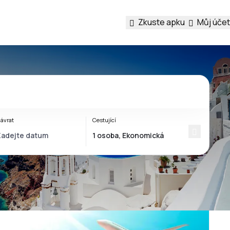
Zkuste apku
Můj účet
ávrat
Cestující