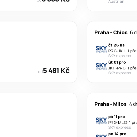
Austrian
Praha
-
Chios
6 d
čt 26 lis
PRG
-
JKH
·
1 př
SKY express
út 01 pro
5 481 Kč
JKH
-
PRG
·
1 př
od
SKY express
Praha
-
Milos
4 d
pá 11 pro
PRG
-
MLO
·
1 p
SKY express
po 14 pro