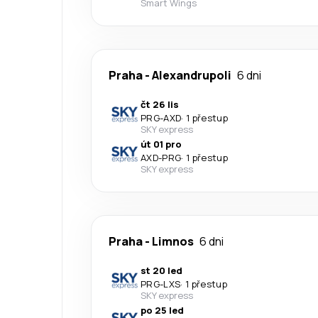
Smart Wings
Praha
-
Alexandrupoli
6 dni
čt 26 lis
PRG
-
AXD
·
1 přestup
SKY express
út 01 pro
AXD
-
PRG
·
1 přestup
SKY express
Praha
-
Limnos
6 dni
st 20 led
PRG
-
LXS
·
1 přestup
SKY express
po 25 led