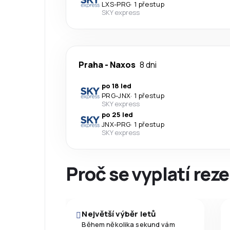
LXS
-
PRG
·
1 přestup
SKY express
Praha
-
Naxos
8 dni
po 18 led
PRG
-
JNX
·
1 přestup
SKY express
po 25 led
JNX
-
PRG
·
1 přestup
SKY express
Proč se vyplatí reze
Největší výběr letů
Během několika sekund vám