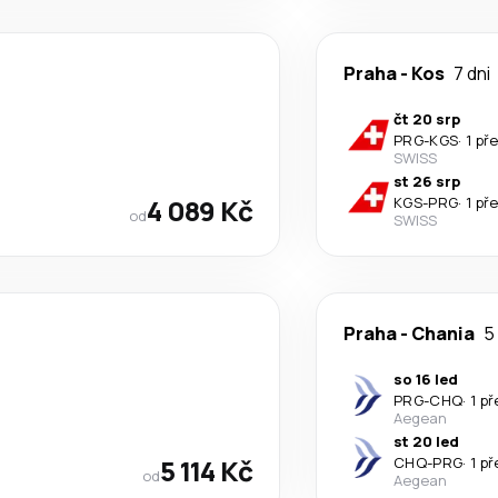
Praha
-
Kos
7 dni
čt 20 srp
PRG
-
KGS
·
1 př
SWISS
st 26 srp
4 089 Kč
KGS
-
PRG
·
1 př
od
SWISS
Praha
-
Chania
5
so 16 led
PRG
-
CHQ
·
1 p
Aegean
st 20 led
5 114 Kč
CHQ
-
PRG
·
1 p
od
Aegean