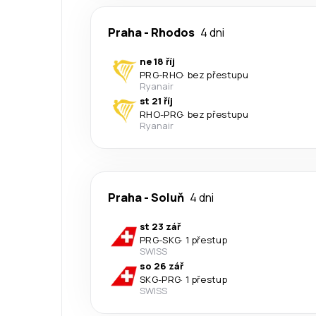
Praha
-
Rhodos
4 dni
ne 18 říj
PRG
-
RHO
·
bez přestupu
Ryanair
st 21 říj
RHO
-
PRG
·
bez přestupu
Ryanair
Praha
-
Soluň
4 dni
st 23 zář
PRG
-
SKG
·
1 přestup
SWISS
so 26 zář
SKG
-
PRG
·
1 přestup
SWISS