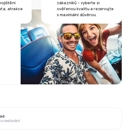
pojištění
zákazníků – vyberte si
uta, atrakce
ověřenou kvalitu a rezervujte
s maximální důvěrou.
pad
ro cestování