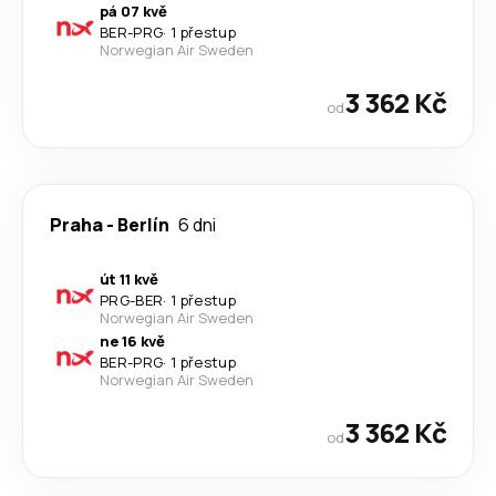
pá 07 kvě
BER
-
PRG
·
1 přestup
Norwegian Air Sweden
3 362 Kč
od
Praha
-
Berlín
6 dni
út 11 kvě
PRG
-
BER
·
1 přestup
Norwegian Air Sweden
ne 16 kvě
BER
-
PRG
·
1 přestup
Norwegian Air Sweden
3 362 Kč
od