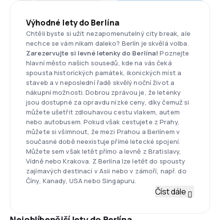
Výhodné lety do Berlína
Chtěli byste si užít nezapomenutelný city break, ale
nechce se vám nikam daleko? Berlín je skvělá volba.
Zarezervujte si levné letenky do Berlína!
Poznejte
hlavní město našich sousedů, kde na vás čeká
spousta historických památek, ikonických míst a
staveb a v neposlední řadě skvělý noční život a
nákupní možnosti. Dobrou zprávou je, že letenky
jsou dostupné za opravdu nízké ceny, díky čemuž si
můžete ušetřit zdlouhavou cestu vlakem, autem
nebo autobusem. Pokud však cestujete z Prahy,
můžete si všimnout, že mezi Prahou a Berlínem v
současné době neexistuje přímé letecké spojení.
Můžete sem však letět přímo a levně z Bratislavy,
Vídně nebo Krakova. Z Berlína lze letět do spousty
zajímavých destinací v Asii nebo v zámoří, např. do
Číny, Kanady, USA nebo Singapuru.
Číst dále
Nejoblíbenější lety do Berlína