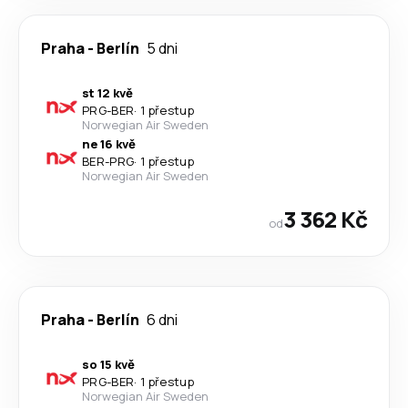
Praha
-
Berlín
5 dni
st 12 kvě
PRG
-
BER
·
1 přestup
Norwegian Air Sweden
ne 16 kvě
BER
-
PRG
·
1 přestup
Norwegian Air Sweden
3 362 Kč
od
Praha
-
Berlín
6 dni
so 15 kvě
PRG
-
BER
·
1 přestup
Norwegian Air Sweden