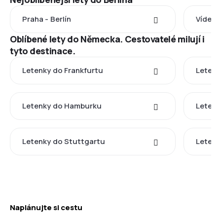
Praha - Berlín
Vídeň -
Oblíbené lety do Německa. Cestovatelé milují i
tyto destinace.
Letenky do Frankfurtu
Letenk
Letenky do Hamburku
Letenk
Letenky do Stuttgartu
Letenk
Naplánujte si cestu