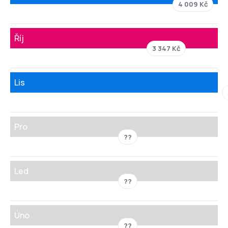
4 009 Kč
Říj
3 347 Kč
Lis
Pro
??
Led
??
Úno
??