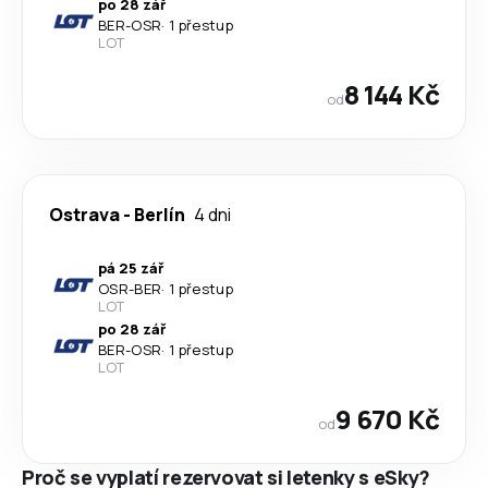
po 28 zář
BER
-
OSR
·
1 přestup
LOT
8 144 Kč
od
Ostrava
-
Berlín
4 dni
pá 25 zář
OSR
-
BER
·
1 přestup
LOT
po 28 zář
BER
-
OSR
·
1 přestup
LOT
9 670 Kč
od
Proč se vyplatí rezervovat si letenky s eSky?