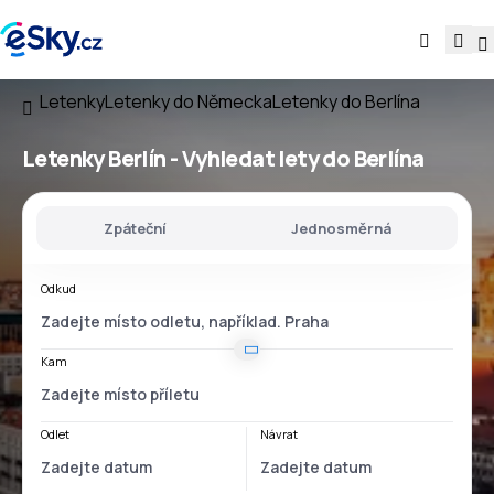
Letenky
Letenky do Německa
Letenky do Berlína
Letenky Berlín - Vyhledat lety do Berlína
Zpáteční
Jednosměrná
Odkud
Kam
Odlet
Návrat