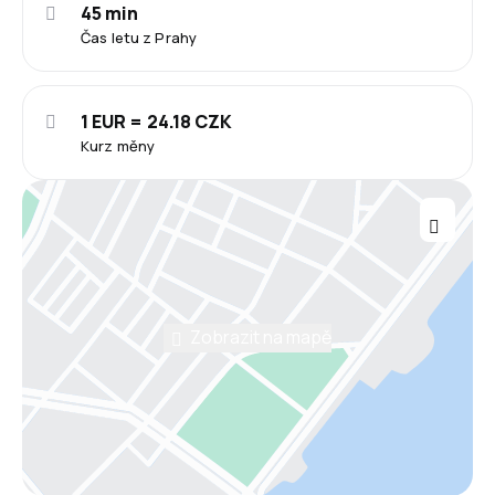
45 min
Čas letu z Prahy
1 EUR = 24.18 CZK
Kurz měny
Zobrazit na mapě