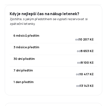
Kdy je nejlepší čas na nákup letenek?
Zjistěte, s jakým předstihem se vyplatí rezervovat si
zpáteční letenky.
6 měsíců předtím
od
10 207 Kč
3 měsíce předtím
od
8 653 Kč
30 dní předtím
od
8 100 Kč
7 dní předtím
od
10 417 Kč
1 den předtím
od
13 143 Kč