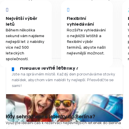
Největší výběr
Flexibilní
letů
vyhledávání
Během několika
Rozšiřte vyhledávání
sekund vám najdeme
o nejbližší letiště a
nejlepší let z nabídky
flexibilní výběr
více než 500
termínů, abyste našli
leteckých
nejlevnější možnost.
společností.
Hledáte levné letenky?
Jste na správném místě. Každý den porovnáváme stovky
nabídek, abychom vám nabídli ty nejlepší. Přesvědčte se
sami!
Kdy sehnat levné letenky do Berlína?
Využijte ideální čas k rezervaci nejlevnějších letenek do Berlína