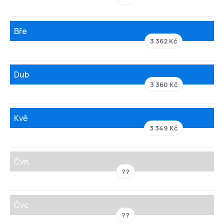
Bře
3 362 Kč
Dub
3 360 Kč
Kvě
3 349 Kč
Čvn
??
Čvc
??