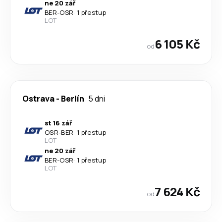
ne 20 zář
BER
-
OSR
·
1 přestup
LOT
6 105 Kč
od
Ostrava
-
Berlín
5 dni
st 16 zář
OSR
-
BER
·
1 přestup
LOT
ne 20 zář
BER
-
OSR
·
1 přestup
LOT
7 624 Kč
od