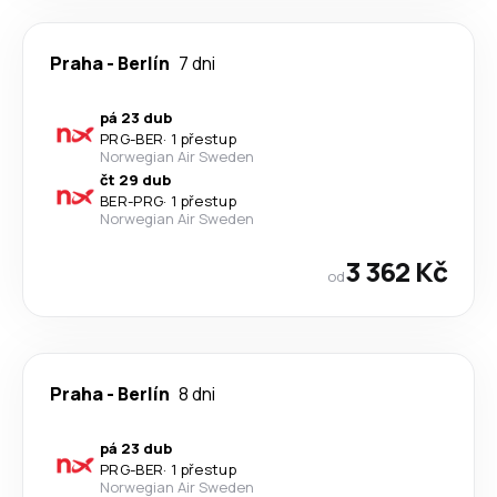
Praha
-
Berlín
7 dni
pá 23 dub
PRG
-
BER
·
1 přestup
Norwegian Air Sweden
čt 29 dub
BER
-
PRG
·
1 přestup
Norwegian Air Sweden
3 362 Kč
od
Praha
-
Berlín
8 dni
pá 23 dub
PRG
-
BER
·
1 přestup
Norwegian Air Sweden