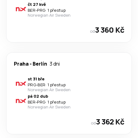
čt 27 kvě
BER
-
PRG
·
1 přestup
Norwegian Air Sweden
3 360 Kč
od
Praha
-
Berlín
3 dni
st 31 bře
PRG
-
BER
·
1 přestup
Norwegian Air Sweden
pá 02 dub
BER
-
PRG
·
1 přestup
Norwegian Air Sweden
3 362 Kč
od