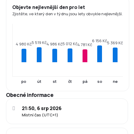
Objevte nejlevnější den pro let
Zjistěte, ve který den v týdnu jsou lety obvykle nejlevnější.
6 156 Kč
5 519 Kč
5 369 Kč
5 012 Kč
4 986 Kč
4 980 Kč
4 781 Kč
po
út
st
čt
pá
so
ne
Obecné informace
21:50, 6 srp 2026
Místní čas (UTC+1)