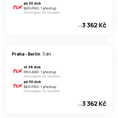
pá 30 dub
BER
-
PRG
·
1 přestup
Norwegian Air Sweden
3 362 Kč
od
Praha
-
Berlín
3 dni
st 28 dub
PRG
-
BER
·
1 přestup
Norwegian Air Sweden
pá 30 dub
BER
-
PRG
·
1 přestup
Norwegian Air Sweden
3 362 Kč
od