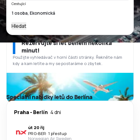
Cestující
Hledat
Rezervujte si let během několika
minut!
Použijte vyhledávač v horní části stránky. Řekněte nám
kdy a kam letíte a my se postaráme o zbytek.
Speciální nabídky letů do Berlína
Praha
-
Berlín
4 dni
út 20 říj
PRG
-
BER
·
1 přestup
Norwegian Air Sweden