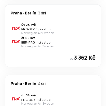
Praha
-
Berlín
3 dni
út 04 kvě
PRG
-
BER
·
1 přestup
Norwegian Air Sweden
čt 06 kvě
BER
-
PRG
·
1 přestup
Norwegian Air Sweden
3 362 Kč
od
Praha
-
Berlín
4 dni
út 04 kvě
PRG
-
BER
·
1 přestup
Norwegian Air Sweden