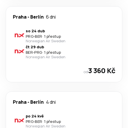
Praha
-
Berlín
6 dni
so 24 dub
PRG
-
BER
·
1 přestup
Norwegian Air Sweden
čt 29 dub
BER
-
PRG
·
1 přestup
Norwegian Air Sweden
3 360 Kč
od
Praha
-
Berlín
4 dni
po 24 kvě
PRG
-
BER
·
1 přestup
Norwegian Air Sweden