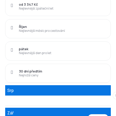
od 3 347 Kč
Nejlevnější zpáteční let
Říjen
Nejlevnější měsíc pro cestování
pátek
Nejlevnější den pro let
30 dní předtím
Nejnižší ceny
Srp
Zář