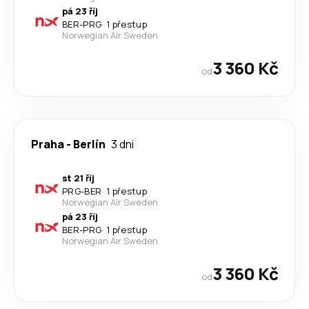
pá 23 říj
BER
-
PRG
·
1 přestup
Norwegian Air Sweden
3 360 Kč
od
Praha
-
Berlín
3 dni
st 21 říj
PRG
-
BER
·
1 přestup
Norwegian Air Sweden
pá 23 říj
BER
-
PRG
·
1 přestup
Norwegian Air Sweden
3 360 Kč
od