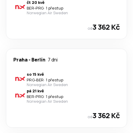
čt 20 kvě
BER
-
PRG
·
1 přestup
Norwegian Air Sweden
3 362 Kč
od
Praha
-
Berlín
7 dni
so 15 kvě
PRG
-
BER
·
1 přestup
Norwegian Air Sweden
pá 21 kvě
BER
-
PRG
·
1 přestup
Norwegian Air Sweden
3 362 Kč
od