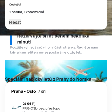
Cestující
Hledat
Rezervujte si let během několika
minut!
Použijte vyhledávač v horní části stránky. Řekněte nám
kdy a kam letíte a my se postaráme o zbytek.
Speciální nabídky letů z Prahy do Norska
Praha
-
Oslo
7 dni
út 06 říj
PRG
-
OSL
·
bez přestupu