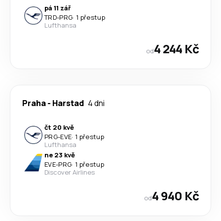
pá 11 zář
TRD
-
PRG
·
1 přestup
Lufthansa
4 244 Kč
od
Praha
-
Harstad
4 dni
čt 20 kvě
PRG
-
EVE
·
1 přestup
Lufthansa
ne 23 kvě
EVE
-
PRG
·
1 přestup
Discover Airlines
4 940 Kč
od