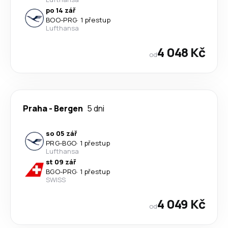
po 14 zář
BOO
-
PRG
·
1 přestup
Lufthansa
4 048 Kč
od
Praha
-
Bergen
5 dni
so 05 zář
PRG
-
BGO
·
1 přestup
Lufthansa
st 09 zář
BGO
-
PRG
·
1 přestup
SWISS
4 049 Kč
od