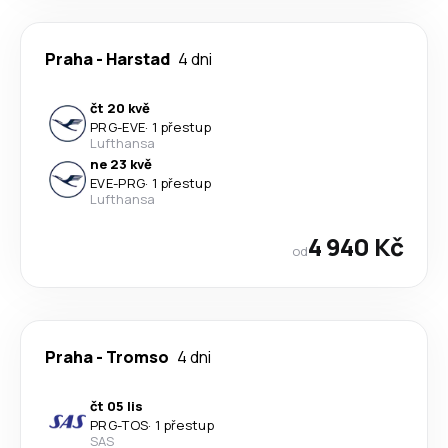
Praha
-
Harstad
4 dni
čt 20 kvě
PRG
-
EVE
·
1 přestup
Lufthansa
ne 23 kvě
EVE
-
PRG
·
1 přestup
Lufthansa
4 940 Kč
od
Praha
-
Tromso
4 dni
čt 05 lis
PRG
-
TOS
·
1 přestup
SAS