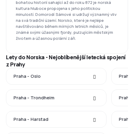
bohatou historií sahající až do roku 872 je norská
kultura hluboce propojena s jeho politickou
minulostí. Domorodí Sámové si udržují významný vliv
na svá tradiční území. Norsko, které je nejlépe
navštěvováno během mírných letních měsíců, je
známé svými úžasnými fjordy, pulzujícím městským
životem a úžasnou polární záři.
Lety do Norska - Nejoblíbenější letecká spojení
z Prahy
Praha - Oslo
Praha 
Praha - Trondheim
Praha 
Praha - Harstad
Praha 