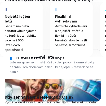
Největší výběr
Flexibilní
letů
vyhledávání
Během několika
Rozšiřte vyhledávání
sekund vám najdeme
o nejbližší letiště a
nejlepší let z nabídky
flexibilní výběr
více než 500
termínů, abyste našli
leteckých
nejlevnější možnost.
společností.
Hledáte levné letenky?
Jste na správném místě. Každý den porovnáváme stovky
nabídek, abychom vám nabídli ty nejlepší. Přesvědčte se
sami!
Kdy sehnat levné letenky do Osla?
Využijte ideální čas k rezervaci nejlevnějších letenek do Osla