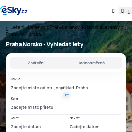
Letenky
Letenky z Prahy
Letenky do Norska
Letenky z
Prahy do Norska
Praha Norsko
- Vyhledat lety
Zpáteční
Jednosměrná
Odkud
Kam
Odlet
Návrat