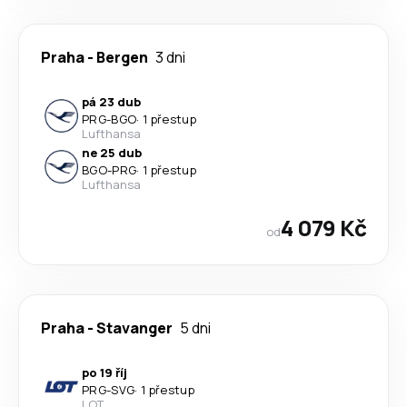
Praha
-
Bergen
3 dni
pá 23 dub
PRG
-
BGO
·
1 přestup
Lufthansa
ne 25 dub
BGO
-
PRG
·
1 přestup
Lufthansa
4 079 Kč
od
Praha
-
Stavanger
5 dni
po 19 říj
PRG
-
SVG
·
1 přestup
LOT