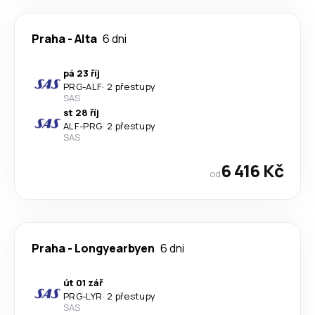
Praha
-
Alta
6 dni
pá 23 říj
PRG
-
ALF
·
2 přestupy
SAS
st 28 říj
ALF
-
PRG
·
2 přestupy
SAS
6 416 Kč
od
Praha
-
Longyearbyen
6 dni
út 01 zář
PRG
-
LYR
·
2 přestupy
SAS