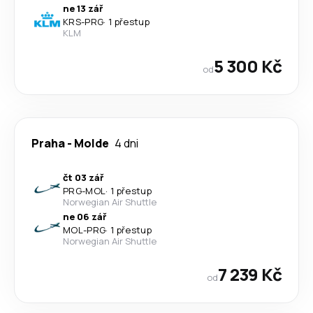
ne 13 zář
KRS
-
PRG
·
1 přestup
KLM
5 300 Kč
od
Praha
-
Molde
4 dni
čt 03 zář
PRG
-
MOL
·
1 přestup
Norwegian Air Shuttle
ne 06 zář
MOL
-
PRG
·
1 přestup
Norwegian Air Shuttle
7 239 Kč
od