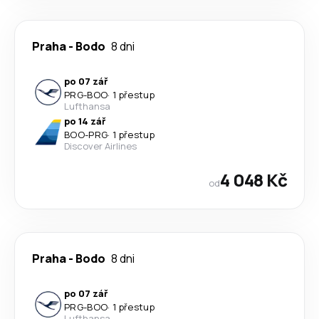
Praha
-
Bodo
8 dni
po 07 zář
PRG
-
BOO
·
1 přestup
Lufthansa
po 14 zář
BOO
-
PRG
·
1 přestup
Discover Airlines
4 048 Kč
od
Praha
-
Bodo
8 dni
po 07 zář
PRG
-
BOO
·
1 přestup
Lufthansa