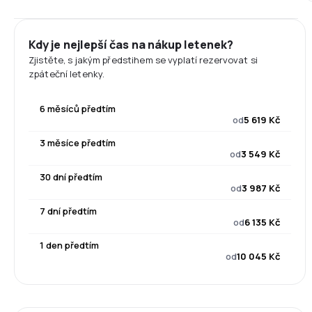
Kdy je nejlepší čas na nákup letenek?
Zjistěte, s jakým předstihem se vyplatí rezervovat si
zpáteční letenky.
6 měsíců předtím
od
5 619 Kč
3 měsíce předtím
od
3 549 Kč
30 dní předtím
od
3 987 Kč
7 dní předtím
od
6 135 Kč
1 den předtím
od
10 045 Kč