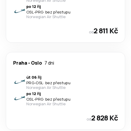
Norwegian Air Shuttle
po 12 říj
OSL
-
PRG
·
bez přestupu
Norwegian Air Shuttle
2 811 Kč
od
Praha
-
Oslo
7 dni
út 06 říj
PRG
-
OSL
·
bez přestupu
Norwegian Air Shuttle
po 12 říj
OSL
-
PRG
·
bez přestupu
Norwegian Air Shuttle
2 828 Kč
od