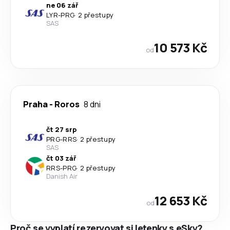
ne 06 zář
LYR
-
PRG
·
2 přestupy
SAS
10 573 Kč
od
Praha
-
Roros
8 dni
čt 27 srp
PRG
-
RRS
·
2 přestupy
SAS
čt 03 zář
RRS
-
PRG
·
2 přestupy
Danish Air
12 653 Kč
od
Proč se vyplatí rezervovat si letenky s eSky?