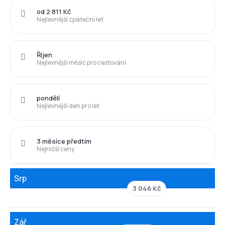
od 2 811 Kč
Nejlevnější zpáteční let
Říjen
Nejlevnější měsíc pro cestování
pondělí
Nejlevnější den pro let
3 měsíce předtím
Nejnižší ceny
Srp
3 046 Kč
Zář