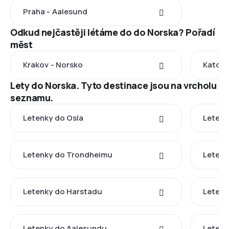
Praha - Aalesund
Odkud nejčastěji létáme do do Norska? Pořadí
měst
Krakov - Norsko
Katovi
Lety do Norska. Tyto destinace jsou na vrcholu
seznamu.
Letenky do Osla
Letenk
Letenky do Trondheimu
Letenk
Letenky do Harstadu
Letenk
Letenky do Aalesundu
Letenk