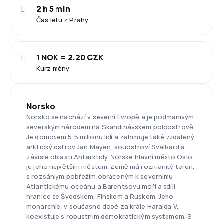
2 h 5 min
Čas letu z Prahy
1 NOK = 2.20 CZK
Kurz měny
Norsko
Norsko se nachází v severní Evropě a je podmanivým
severským národem na Skandinávském poloostrově.
Je domovem 5,5 milionu lidí a zahrnuje také vzdálený
arktický ostrov Jan Mayen, souostroví Svalbard a
závislé oblasti Antarktidy. Norské hlavní město Oslo
je jeho největším městem. Země má rozmanitý terén,
s rozsáhlým pobřežím obráceným k severnímu
Atlantickému oceánu a Barentsovu moři a sdílí
hranice se Švédskem, Finskem a Ruskem. Jeho
monarchie, v současné době za krále Haralda V.,
koexistuje s robustním demokratickým systémem. S