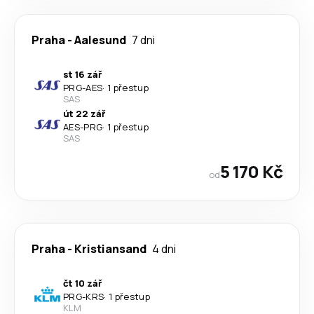
Praha
-
Aalesund
7 dni
st 16 zář
PRG
-
AES
·
1 přestup
SAS
út 22 zář
AES
-
PRG
·
1 přestup
SAS
5 170 Kč
od
Praha
-
Kristiansand
4 dni
čt 10 zář
PRG
-
KRS
·
1 přestup
KLM