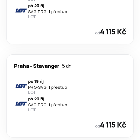
pá 23 říj
SVG
-
PRG
·
1 přestup
LOT
4 115 Kč
od
Praha
-
Stavanger
5 dni
po 19 říj
PRG
-
SVG
·
1 přestup
LOT
pá 23 říj
SVG
-
PRG
·
1 přestup
LOT
4 115 Kč
od