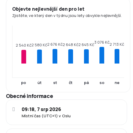
Objevte nejlevnější den pro let
Zjistěte, ve který den v týdnu jsou lety obvykle nejlevnější.
3 076 Kč
2 713 Kč
2 676 Kč
2 648 Kč
2 645 Kč
2 580 Kč
2 540 Kč
po
út
st
čt
pá
so
ne
Obecné informace
09:18, 7 srp 2026
Místní čas (UTC+1) v Oslu