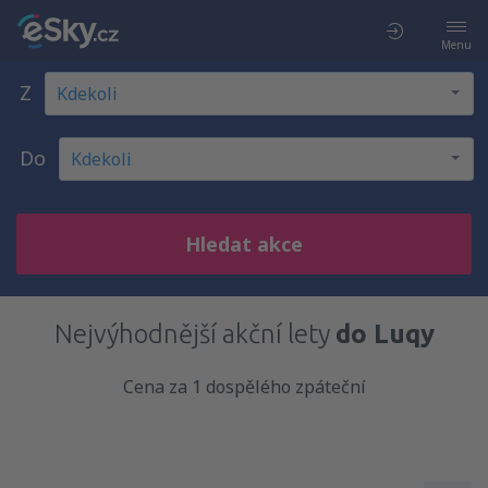
Menu
Z
Do
Hledat akce
Nejvýhodnější akční lety
do Luqy
Cena za 1 dospělého zpáteční