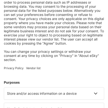
Stáhněte si naši aplikaci
a plánujte své cesty
pohodlně
Naplánujte si cestu
Letenky
Eurovíkend
Dovolená
Ubytování
Let+Hotel
Hotely