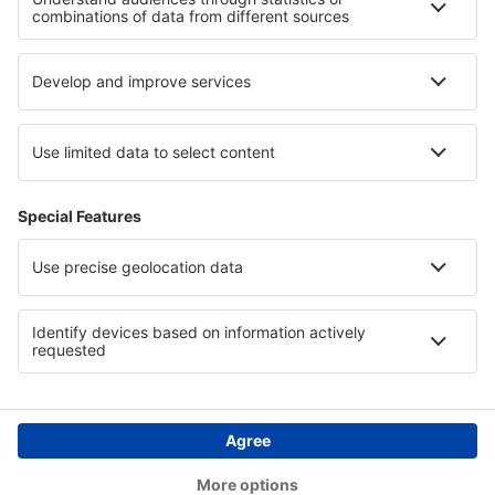
Podpora a kontakt
Země
Mezinárodní web-stránky
eSky.eu
eSky.com
eDestinos.com