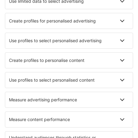
Transfery
Sportovní události
Přečtěte si více
Garance nejnižší ceny
Mobilní aplikace
Letecké společnosti
Ryanair
Wizz Air
easyJet
Lufthansa
KLM
O eSky
Všeobecné podmínky
Moje rezervace
Politika ochrany soukromí