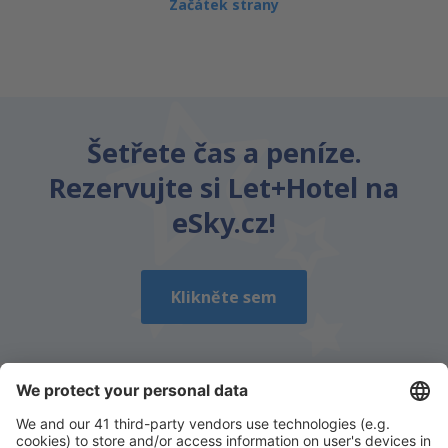
Začátek strany
Šetřete čas a peníze.
Rezervujte si Let+Hotel na
eSky.cz!
Klikněte sem