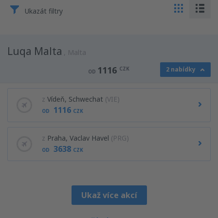
Ukazát filtry
Luqa Malta
Malta
1116
CZK
2 nabídky
OD
z
Vídeň, Schwechat
(VIE)
1116
OD
CZK
z
Praha, Vaclav Havel
(PRG)
3638
OD
CZK
Ukaž více akcí