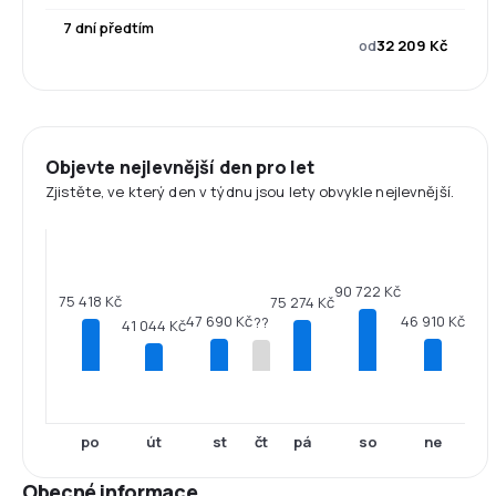
7 dní předtím
od
32 209 Kč
Objevte nejlevnější den pro let
Zjistěte, ve který den v týdnu jsou lety obvykle nejlevnější.
90 722 Kč
75 418 Kč
75 274 Kč
47 690 Kč
46 910 Kč
??
41 044 Kč
po
út
st
čt
pá
so
ne
Obecné informace