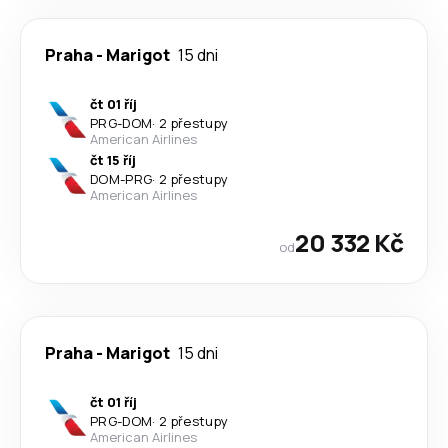
Praha
-
Marigot
15 dni
čt 01 říj
PRG
-
DOM
·
2 přestupy
American Airlines
čt 15 říj
DOM
-
PRG
·
2 přestupy
American Airlines
20 332 Kč
od
Praha
-
Marigot
15 dni
čt 01 říj
PRG
-
DOM
·
2 přestupy
American Airlines