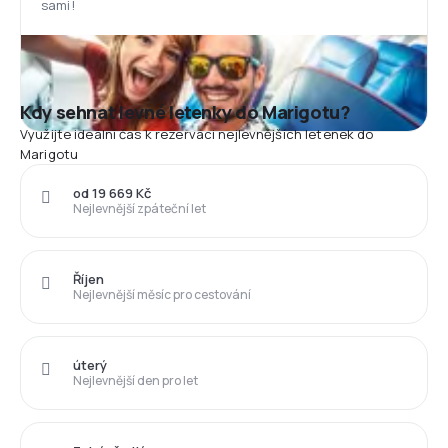
sami!
Kdy sehnat levné letenky do Marigotu?
Využijte ideální čas k rezervaci nejlevnějších letenek do
Marigotu
od 19 669 Kč
Nejlevnější zpáteční let
Říjen
Nejlevnější měsíc pro cestování
úterý
Nejlevnější den pro let