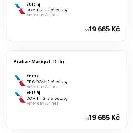
čt 15 říj
DOM
-
PRG
·
2 přestupy
American Airlines
19 685 Kč
od
Praha
-
Marigot
15 dni
čt 01 říj
PRG
-
DOM
·
2 přestupy
American Airlines
čt 15 říj
DOM
-
PRG
·
2 přestupy
American Airlines
19 685 Kč
od