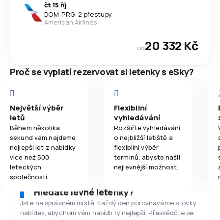
čt 15 říj
DOM
-
PRG
·
2 přestupy
American Airlines
20 332 Kč
od
Proč se vyplatí rezervovat si letenky s eSky?
Největší výběr
Flexibilní
letů
vyhledávání
Během několika
Rozšiřte vyhledávání
sekund vám najdeme
o nejbližší letiště a
nejlepší let z nabídky
flexibilní výběr
více než 500
termínů, abyste našli
leteckých
nejlevnější možnost.
společností.
Hledáte levné letenky?
Jste na správném místě. Každý den porovnáváme stovky
nabídek, abychom vám nabídli ty nejlepší. Přesvědčte se