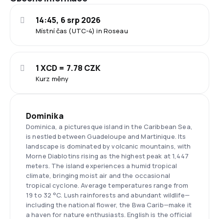
14:45, 6 srp 2026
Místní čas (UTC-4) in Roseau
1 XCD = 7.78 CZK
Kurz měny
Dominika
Dominica, a picturesque island in the Caribbean Sea,
is nestled between Guadeloupe and Martinique. Its
landscape is dominated by volcanic mountains, with
Morne Diablotins rising as the highest peak at 1,447
meters. The island experiences a humid tropical
climate, bringing moist air and the occasional
tropical cyclone. Average temperatures range from
19 to 32 °C. Lush rainforests and abundant wildlife—
including the national flower, the Bwa Carib—make it
a haven for nature enthusiasts. English is the official