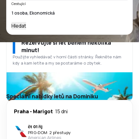
Cestující
Hledat
Rezervujte si let během několika
minut!
Použijte vyhledávač v horní části stránky. Řekněte nám
kdy a kam letíte a my se postaráme o zbytek.
Speciální nabídky letů na Dominiku
Praha
-
Marigot
15 dni
čt 01 říj
PRG
-
DOM
·
2 přestupy
American Airlines