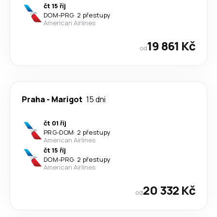
čt 15 říj
DOM
-
PRG
·
2 přestupy
American Airlines
19 861 Kč
od
Praha
-
Marigot
15 dni
čt 01 říj
PRG
-
DOM
·
2 přestupy
American Airlines
čt 15 říj
DOM
-
PRG
·
2 přestupy
American Airlines
20 332 Kč
od