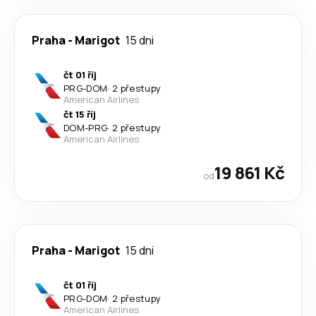
Praha
-
Marigot
15 dni
čt 01 říj
PRG
-
DOM
·
2 přestupy
American Airlines
čt 15 říj
DOM
-
PRG
·
2 přestupy
American Airlines
19 861 Kč
od
Praha
-
Marigot
15 dni
čt 01 říj
PRG
-
DOM
·
2 přestupy
American Airlines