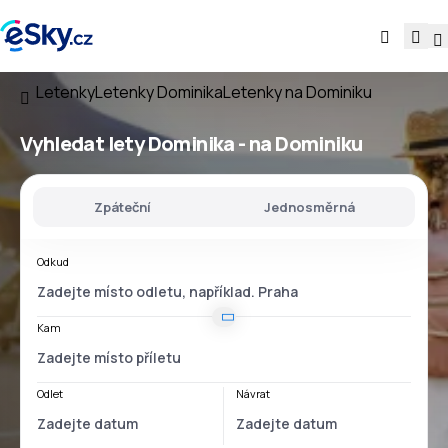
Letenky
Letenky Dominika
Letenky na Dominiku
Vyhledat lety
Dominika - na Dominiku
Zpáteční
Jednosměrná
Odkud
Kam
Odlet
Návrat