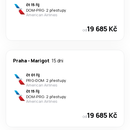
čt 15 říj
DOM
-
PRG
·
2 přestupy
American Airlines
19 685 Kč
od
Praha
-
Marigot
15 dni
čt 01 říj
PRG
-
DOM
·
2 přestupy
American Airlines
čt 15 říj
DOM
-
PRG
·
2 přestupy
American Airlines
19 685 Kč
od