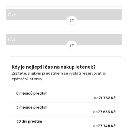
Čvn
??
Čvc
??
Kdy je nejlepší čas na nákup letenek?
Zjistěte, s jakým předstihem se vyplatí rezervovat si
zpáteční letenky.
6 měsíců předtím
od
71 762 Kč
3 měsíce předtím
od
77 653 Kč
30 dní předtím
od
77 748 Kč