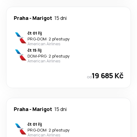
Praha
-
Marigot
15 dni
čt 01 říj
PRG
-
DOM
·
2 přestupy
American Airlines
čt 15 říj
DOM
-
PRG
·
2 přestupy
American Airlines
19 685 Kč
od
Praha
-
Marigot
15 dni
čt 01 říj
PRG
-
DOM
·
2 přestupy
American Airlines