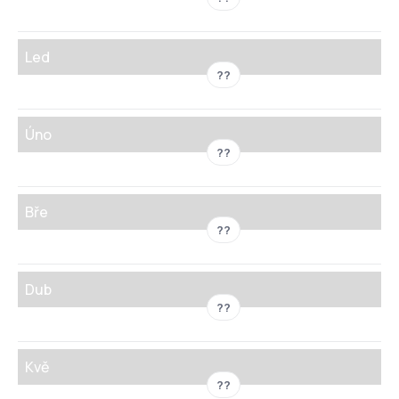
Led
??
Úno
??
Bře
??
Dub
??
Kvě
??