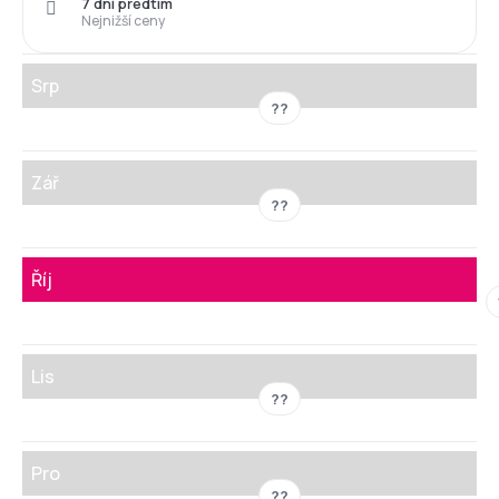
7 dní předtím
Nejnižší ceny
Srp
??
Zář
??
Říj
Lis
??
Pro
??