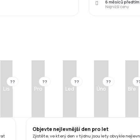
6 měsíců předtím
Nejnižší ceny
??
??
??
??
?
Lis
Pro
Led
Úno
Bře
Objevte nejlevnější den pro let
vat
Zjistěte, ve který den v týdnu jsou lety obvykle nejlevn