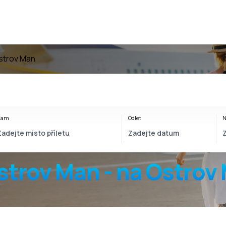
strov Man
Kam
Odlet
N
strov Man - na Ostrov