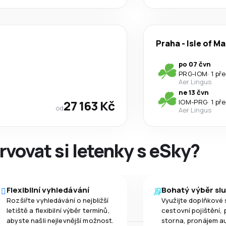
Praha
-
Isle of M
po 07 čvn
PRG
-
IOM
·
1 př
Aer Lingus
ne 13 čvn
27 163 Kč
IOM
-
PRG
·
1 př
od
Aer Lingus
rvovat si letenky s eSky?
Flexibilní vyhledávání
Bohatý výběr sl
Rozšiřte vyhledávání o nejbližší
Využijte doplňkové 
letiště a flexibilní výběr termínů,
cestovní pojištění, 
abyste našli nejlevnější možnost.
storna, pronájem a