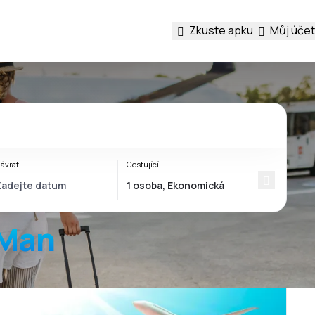
Zkuste apku
Můj účet
ávrat
Cestující
 Man