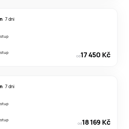
an
7 dni
estup
estup
17 450 Kč
od
an
7 dni
estup
estup
18 169 Kč
od