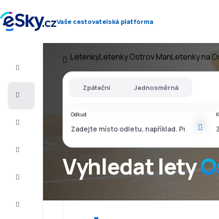
Vaše cestovatelská platforma
Letenky
Letenky Ostrov Man
Letenky na O
Let+Hotel
Zpáteční
Jednosměrná
Letenky
Odkud
Dovolená
Léto
2026
Vyhledat lety
O
Zima
2026/27
Last
minute