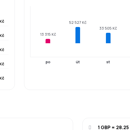
Kč
52 527 Kč
33 505 Kč
13 315 Kč
Kč
 Kč
po
út
st
Kč
Kč
1 GBP = 28.25