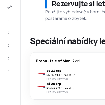
Rezervujte si l
All-
inclusive
Použijte vyhledávač v horní č
postaráme o zbytek.
Eurovíkend
Ubytování
Speciální nabídky l
Akční
letenky
Zkompletujte
Praha
-
Isle of Man
7 dni
vaši cestu
Tipy a
so 22 srp
inspirace
PRG
-
IOM
·
1 přestup
British Airways
Zákaznický
pá 28 srp
servis
IOM
-
PRG
·
1 přestup
British Airways