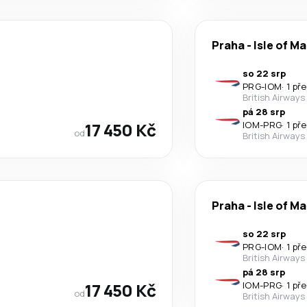
Praha
-
Isle of M
so 22 srp
PRG
-
IOM
·
1 př
British Airways
pá 28 srp
17 450 Kč
IOM
-
PRG
·
1 př
od
British Airways
Praha
-
Isle of M
so 22 srp
PRG
-
IOM
·
1 př
British Airways
pá 28 srp
17 450 Kč
IOM
-
PRG
·
1 př
od
British Airways