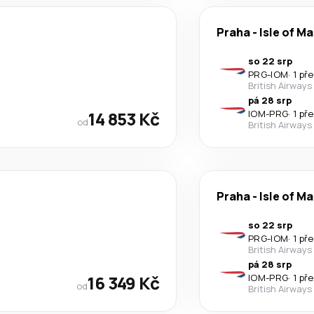
Praha
-
Isle of M
so 22 srp
PRG
-
IOM
·
1 př
British Airways
pá 28 srp
14 853 Kč
IOM
-
PRG
·
1 př
od
British Airways
Praha
-
Isle of M
so 22 srp
PRG
-
IOM
·
1 př
British Airways
pá 28 srp
16 349 Kč
IOM
-
PRG
·
1 př
od
British Airways