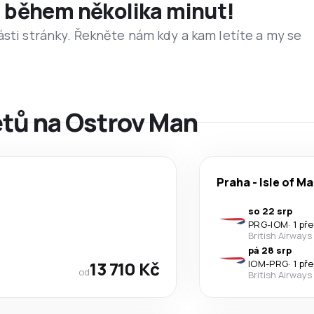
et během několika minut!
ásti stránky. Řekněte nám kdy a kam letíte a my se
etů na Ostrov Man
Praha
-
Isle of M
so 22 srp
PRG
-
IOM
·
1 př
British Airways
pá 28 srp
13 710 Kč
IOM
-
PRG
·
1 př
od
British Airways