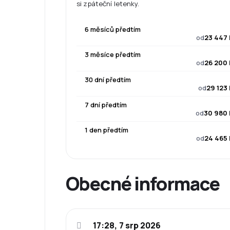
si zpáteční letenky.
6 měsíců předtím
od
23 447 
3 měsíce předtím
od
26 200 
30 dní předtím
od
29 123
7 dní předtím
od
30 980 
1 den předtím
od
24 465 
Obecné informace
17:28, 7 srp 2026