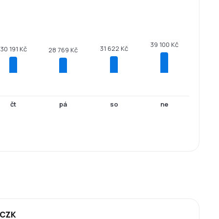
39 100 Kč
31 622 Kč
30 191 Kč
28 769 Kč
čt
pá
so
ne
 CZK