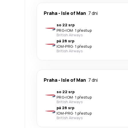
Praha
-
Isle of Man
7 dni
so 22 srp
PRG
-
IOM
·
1 přestup
British Airways
pá 28 srp
IOM
-
PRG
·
1 přestup
British Airways
Praha
-
Isle of Man
7 dni
so 22 srp
PRG
-
IOM
·
1 přestup
British Airways
pá 28 srp
IOM
-
PRG
·
1 přestup
British Airways