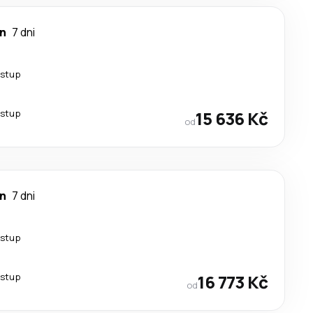
an
7 dni
estup
estup
15 636 Kč
od
an
7 dni
estup
estup
16 773 Kč
od