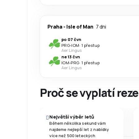
Praha
-
Isle of Man
7 dni
po 07 čvn
PRG
-
IOM
·
1 přestup
Aer Lingus
ne 13 čvn
IOM
-
PRG
·
1 přestup
Aer Lingus
Proč se vyplatí reze
Největší výběr letů
Během několika sekund vám
najdeme nejlepší let z nabídky
více než 500 leteckých