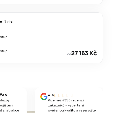
an
7 dni
estup
estup
27 163 Kč
od
užeb
4.6
služby:
Více než 4950 recenzí
pojištění
zákazníků – vyberte si
uta, atrakce
ověřenou kvalitu a rezervujte