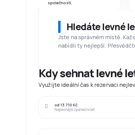
společností.
Hledáte levné l
Jste na správném místě. Kaž
nabídli ty nejlepší. Přesvědčt
Kdy sehnat levné le
Využijte ideální čas k rezervaci nejle
od 13 710 Kč
Nejlevnější zpáteční let