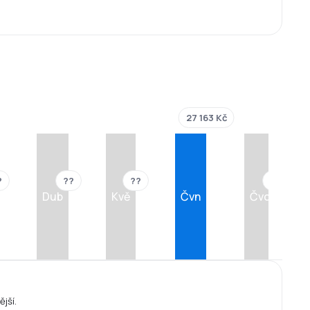
27 163 Kč
?
??
??
??
Dub
Kvě
Čvn
Čvc
ější.