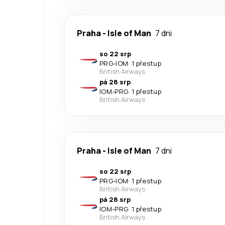
Praha
-
Isle of Man
7 dni
so 22 srp
PRG
-
IOM
·
1 přestup
British Airways
pá 28 srp
IOM
-
PRG
·
1 přestup
British Airways
Praha
-
Isle of Man
7 dni
so 22 srp
PRG
-
IOM
·
1 přestup
British Airways
pá 28 srp
IOM
-
PRG
·
1 přestup
British Airways