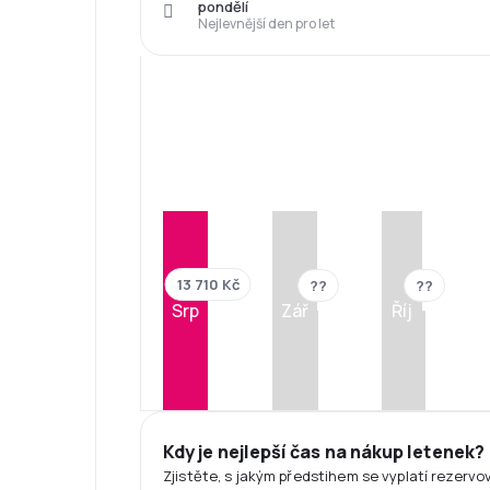
pondělí
Nejlevnější den pro let
13 710 Kč
??
??
Srp
Zář
Říj
Kdy je nejlepší čas na nákup letenek?
Zjistěte, s jakým předstihem se vyplatí rezervo