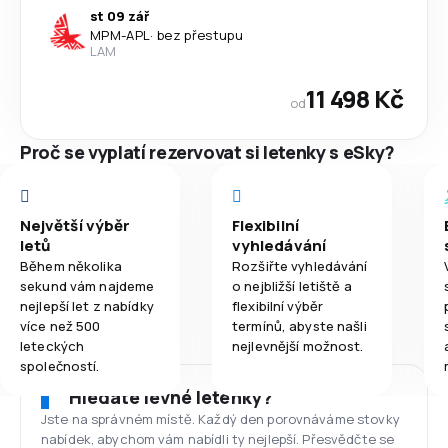
st 09 zář
MPM
-
APL
·
bez přestupu
LAM
11 498 Kč
od
Proč se vyplatí rezervovat si letenky s eSky?
Největší výběr
Flexibilní
letů
vyhledávání
Během několika
Rozšiřte vyhledávání
sekund vám najdeme
o nejbližší letiště a
nejlepší let z nabídky
flexibilní výběr
více než 500
termínů, abyste našli
leteckých
nejlevnější možnost.
společností.
Hledáte levné letenky?
Jste na správném místě. Každý den porovnáváme stovky
nabídek, abychom vám nabídli ty nejlepší. Přesvědčte se