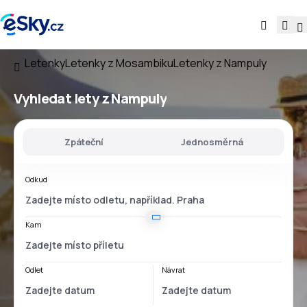
Letenky
Letenky z Mosambiku
Letenky z Nampuly
Vyhledat lety
z Nampuly
Zpáteční
Jednosměrná
Odkud
Kam
Odlet
Návrat