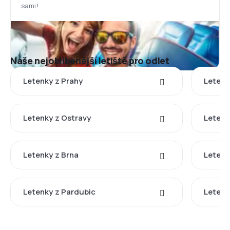
sami!
Naše nejoblíbenější letiště pro odlet
Letenky z Prahy
Letenk
Letenky z Ostravy
Letenk
Letenky z Brna
Letenk
Letenky z Pardubic
Letenk