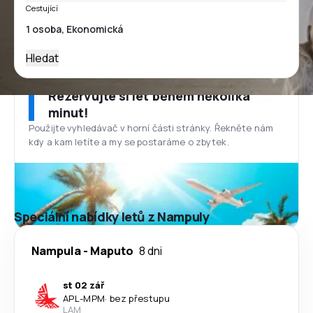
Cestující
Hledat
Rezervujte si let během několika
minut!
Použijte vyhledávač v horní části stránky. Řekněte nám
kdy a kam letíte a my se postaráme o zbytek.
Speciální nabídky letů z Nampuly
Nampula
-
Maputo
8 dni
st 02 zář
APL
-
MPM
·
bez přestupu
LAM