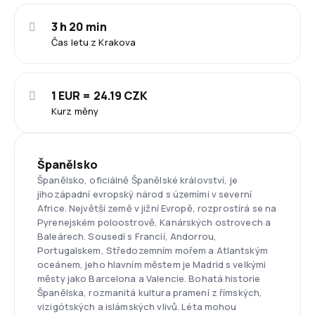
3 h 20 min
Čas letu z Krakova
1 EUR = 24.19 CZK
Kurz měny
Španělsko
Španělsko, oficiálně Španělské království, je
jihozápadní evropský národ s územími v severní
Africe. Největší země v jižní Evropě, rozprostírá se na
Pyrenejském poloostrově, Kanárských ostrovech a
Baleárech. Sousedí s Francií, Andorrou,
Portugalskem, Středozemním mořem a Atlantským
oceánem, jeho hlavním městem je Madrid s velkými
městy jako Barcelona a Valencie. Bohatá historie
Španělska, rozmanitá kultura pramení z římských,
vizigótských a islámských vlivů. Léta mohou