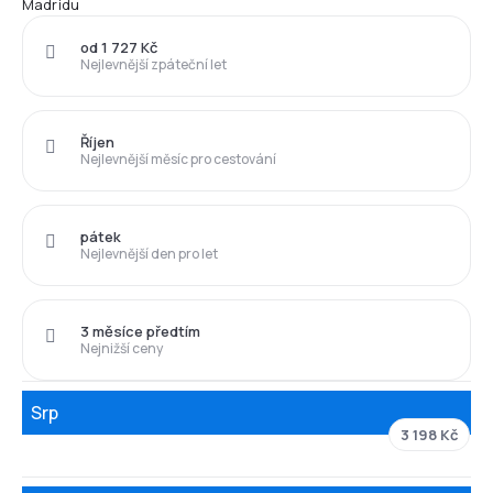
Madridu
od 1 727 Kč
Nejlevnější zpáteční let
Říjen
Nejlevnější měsíc pro cestování
pátek
Nejlevnější den pro let
3 měsíce předtím
Nejnižší ceny
Srp
3 198 Kč