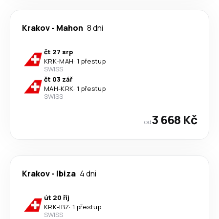
Krakov
-
Mahon
8 dni
čt 27 srp
KRK
-
MAH
·
1 přestup
SWISS
čt 03 zář
MAH
-
KRK
·
1 přestup
SWISS
3 668 Kč
od
Krakov
-
Ibiza
4 dni
út 20 říj
KRK
-
IBZ
·
1 přestup
SWISS