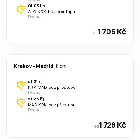
út 03 lis
ALC
-
KRK
·
bez přestupu
Ryanair
1 706 Kč
od
Krakov
-
Madrid
8 dni
st 21 říj
KRK
-
MAD
·
bez přestupu
Ryanair
st 28 říj
MAD
-
KRK
·
bez přestupu
Ryanair
1 728 Kč
od