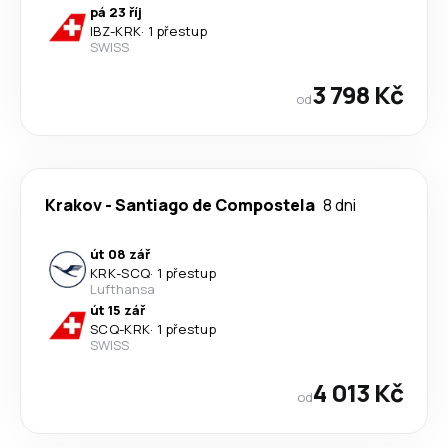
pá 23 říj
IBZ
-
KRK
·
1 přestup
SWISS
3 798 Kč
od
Krakov
-
Santiago de Compostela
8 dni
út 08 zář
KRK
-
SCQ
·
1 přestup
Lufthansa
út 15 zář
SCQ
-
KRK
·
1 přestup
SWISS
4 013 Kč
od