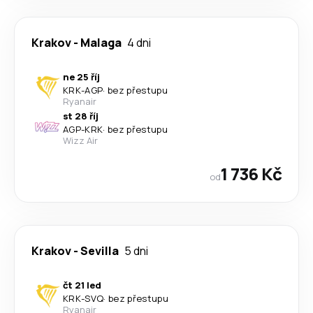
Krakov
-
Malaga
4 dni
ne 25 říj
KRK
-
AGP
·
bez přestupu
Ryanair
st 28 říj
AGP
-
KRK
·
bez přestupu
Wizz Air
1 736 Kč
od
Krakov
-
Sevilla
5 dni
čt 21 led
KRK
-
SVQ
·
bez přestupu
Ryanair