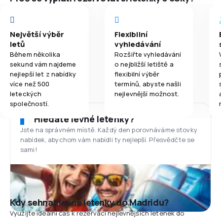
Největší výběr
Flexibilní
letů
vyhledávání
Během několika
Rozšiřte vyhledávání
sekund vám najdeme
o nejbližší letiště a
nejlepší let z nabídky
flexibilní výběr
více než 500
termínů, abyste našli
leteckých
nejlevnější možnost.
společností.
Hledáte levné letenky?
Jste na správném místě. Každý den porovnáváme stovky
nabídek, abychom vám nabídli ty nejlepší. Přesvědčte se
sami!
Kdy sehnat levné letenky do Madridu?
Využijte ideální čas k rezervaci nejlevnějších letenek do