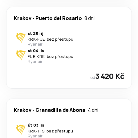
Krakov
-
Puerto del Rosario
8 dni
st 28 říj
KRK
-
FUE
·
bez přestupu
Ryanair
st 04 lis
FUE
-
KRK
·
bez přestupu
Ryanair
3 420 Kč
od
Krakov
-
Granadilla de Abona
4 dni
út 03 lis
KRK
-
TFS
·
bez přestupu
Ryanair