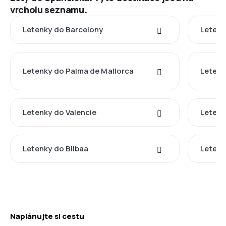
vrcholu seznamu.
Letenky do Barcelony
Letenk
Letenky do Palma de Mallorca
Letenk
Letenky do Valencie
Letenk
Letenky do Bilbaa
Letenk
Naplánujte si cestu