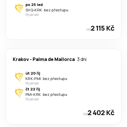
po 25 led
SVQ
-
KRK
·
bez přestupu
Ryanair
2 115 Kč
od
Krakov
-
Palma de Mallorca
3 dni
út 20 říj
KRK
-
PMI
·
bez přestupu
Ryanair
čt 22 říj
PMI
-
KRK
·
bez přestupu
Ryanair
2 402 Kč
od