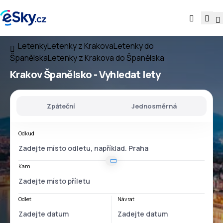
Letenky
Letenky z Krakova
Letenky do
Španělska
Letenky z Krakova do Španělska
Krakov Španělsko
- Vyhledat lety
Zpáteční
Jednosměrná
Odkud
Kam
Odlet
Návrat