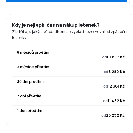
Kdy je nejlepší čas na nákup letenek?
Zjistěte, s jakým předstihem se vyplatí rezervovat si zpáteční
letenky.
6 měsíců předtím
od
10 857 Kč
3 měsíce předtím
od
8 280 Kč
30 dní předtím
od
12 361 Kč
7 dní předtím
od
11 432 Kč
1 den předtím
od
28 292 Kč