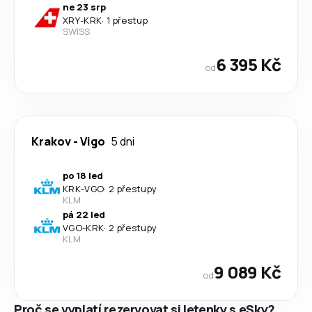
ne 23 srp
XRY
-
KRK
·
1 přestup
SWISS
6 395 Kč
od
Krakov
-
Vigo
5 dni
po 18 led
KRK
-
VGO
·
2 přestupy
KLM
pá 22 led
VGO
-
KRK
·
2 přestupy
KLM
9 089 Kč
od
Proč se vyplatí rezervovat si letenky s eSky?