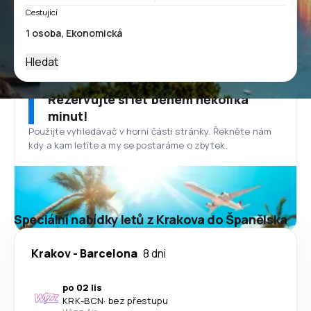
Cestující
Hledat
Rezervujte si let během několika
minut!
Použijte vyhledávač v horní části stránky. Řekněte nám
kdy a kam letíte a my se postaráme o zbytek.
Speciální nabídky letů z Krakova do Španělska
Krakov
-
Barcelona
8 dni
po 02 lis
KRK
-
BCN
·
bez přestupu