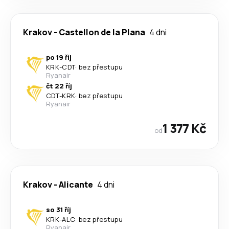
Krakov
-
Castellon de la Plana
4 dni
po 19 říj
KRK
-
CDT
·
bez přestupu
Ryanair
čt 22 říj
CDT
-
KRK
·
bez přestupu
Ryanair
1 377 Kč
od
Krakov
-
Alicante
4 dni
so 31 říj
KRK
-
ALC
·
bez přestupu
Ryanair