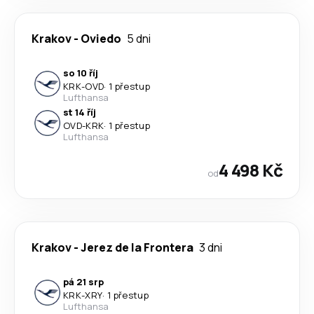
Krakov
-
Oviedo
5 dni
so 10 říj
KRK
-
OVD
·
1 přestup
Lufthansa
st 14 říj
OVD
-
KRK
·
1 přestup
Lufthansa
4 498 Kč
od
Krakov
-
Jerez de la Frontera
3 dni
pá 21 srp
KRK
-
XRY
·
1 přestup
Lufthansa