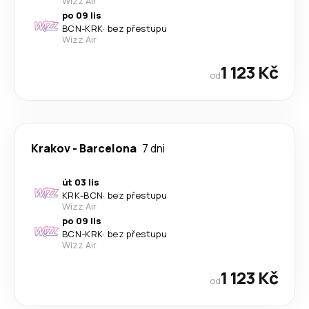
Wizz Air
po 09 lis
BCN
-
KRK
·
bez přestupu
Wizz Air
1 123 Kč
od
Krakov
-
Barcelona
7 dni
út 03 lis
KRK
-
BCN
·
bez přestupu
Wizz Air
po 09 lis
BCN
-
KRK
·
bez přestupu
Wizz Air
1 123 Kč
od