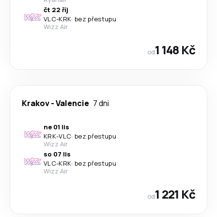
čt 22 říj
VLC
-
KRK
·
bez přestupu
Wizz Air
1 148 Kč
od
Krakov
-
Valencie
7 dni
ne 01 lis
KRK
-
VLC
·
bez přestupu
Wizz Air
so 07 lis
VLC
-
KRK
·
bez přestupu
Wizz Air
1 221 Kč
od