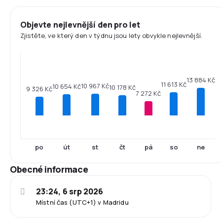
Objevte nejlevnější den pro let
Zjistěte, ve který den v týdnu jsou lety obvykle nejlevnější.
13 884 Kč
11 613 Kč
10 967 Kč
10 654 Kč
10 178 Kč
9 326 Kč
7 272 Kč
po
út
st
čt
pá
so
ne
Obecné informace
23:24, 6 srp 2026
Místní čas (UTC+1) v Madridu