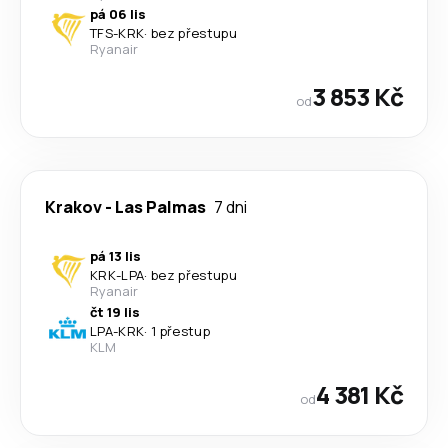
pá 06 lis
TFS
-
KRK
·
bez přestupu
Ryanair
3 853 Kč
od
Krakov
-
Las Palmas
7 dni
pá 13 lis
KRK
-
LPA
·
bez přestupu
Ryanair
čt 19 lis
LPA
-
KRK
·
1 přestup
KLM
4 381 Kč
od