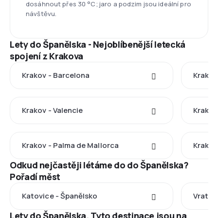
dosáhnout přes 30 °C; jaro a podzim jsou ideální pro
návštěvu.
Lety do Španělska - Nejoblíbenější letecká
spojení z Krakova
Krakov - Barcelona
Krakov
Krakov - Valencie
Krakov
Krakov - Palma de Mallorca
Krakov
Odkud nejčastěji létáme do do Španělska?
Pořadí měst
Katovice - Španělsko
Vratis
Lety do Španělska. Tyto destinace jsou na