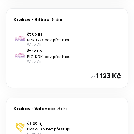
Krakov
-
Bilbao
8 dni
čt 05 lis
KRK
-
BIO
·
bez přestupu
Wizz Air
čt 12 lis
BIO
-
KRK
·
bez přestupu
Wizz Air
1 123 Kč
od
Krakov
-
Valencie
3 dni
út 20 říj
KRK
-
VLC
·
bez přestupu
Ryanair