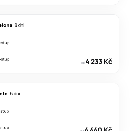
elona
8 dni
estup
estup
4 233 Kč
od
ante
6 dni
estup
estup
4 440 Kč
od