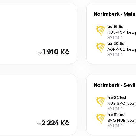
Norimberk
-
Mala
po 16 lis
NUE
-
AGP
·
bez 
Ryanair
pá 20 lis
1 910 Kč
AGP
-
NUE
·
bez 
od
Ryanair
Norimberk
-
Sevil
ne 24 led
NUE
-
SVQ
·
bez 
Ryanair
ne 31 led
2 224 Kč
SVQ
-
NUE
·
bez 
od
Ryanair