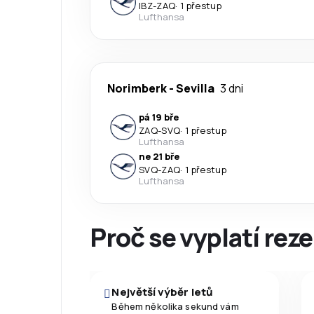
IBZ
-
ZAQ
·
1 přestup
Lufthansa
Norimberk
-
Sevilla
3 dni
pá 19 bře
ZAQ
-
SVQ
·
1 přestup
Lufthansa
ne 21 bře
SVQ
-
ZAQ
·
1 přestup
Lufthansa
Proč se vyplatí reze
Největší výběr letů
Během několika sekund vám