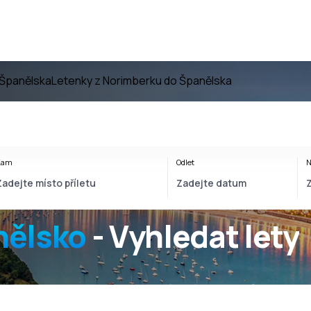
 Španělska
Letenky z Norimberku do Španělska
Kam
Odlet
N
nělsko
- Vyhledat lety