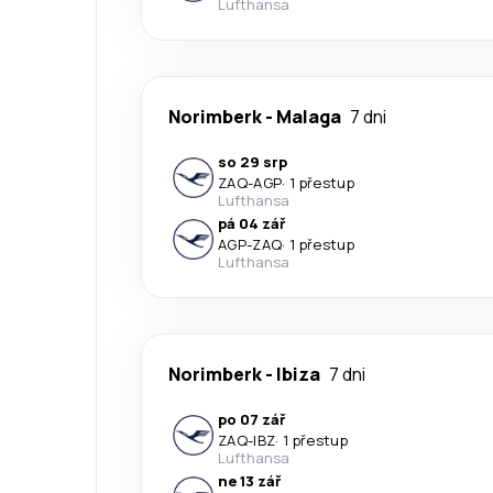
Lufthansa
Norimberk
-
Malaga
7 dni
so 29 srp
ZAQ
-
AGP
·
1 přestup
Lufthansa
pá 04 zář
AGP
-
ZAQ
·
1 přestup
Lufthansa
Norimberk
-
Ibiza
7 dni
po 07 zář
ZAQ
-
IBZ
·
1 přestup
Lufthansa
ne 13 zář