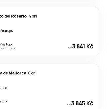
to del Rosario
4 dni
přestupu
přestupu
3 841 Kč
od
nes Europe
a de Mallorca
8 dni
estup
estup
3 845 Kč
od