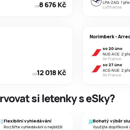
8 676 Kč
LPA
-
ZAQ
·
1 př
od
Lufthansa
Norimberk
-
Arre
so 20 úno
NUE
-
ACE
·
2 př
Air France
so 27 úno
12 018 Kč
ACE
-
NUE
·
2 př
od
Air France
rvovat si letenky s eSky?
Flexibilní vyhledávání
Bohatý výběr sl
Rozšiřte vyhledávání o nejbližší
Využijte doplňkové 