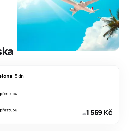
ska
elona
5 dni
 přestupu
 přestupu
1 569 Kč
od