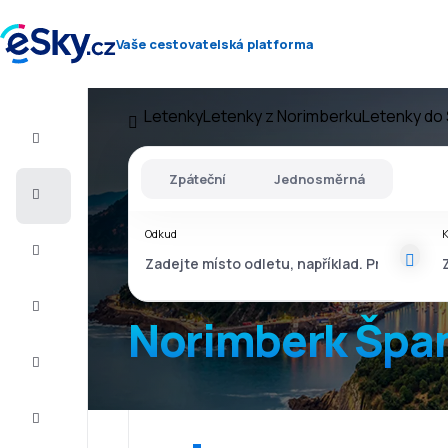
Vaše cestovatelská platforma
Letenky
Letenky z Norimberku
Letenky do
Let+Hotel
Zpáteční
Jednosměrná
Letenky
Odkud
Dovolená
Léto
2026
Norimberk Špa
Zima
2026/27
Last
minute