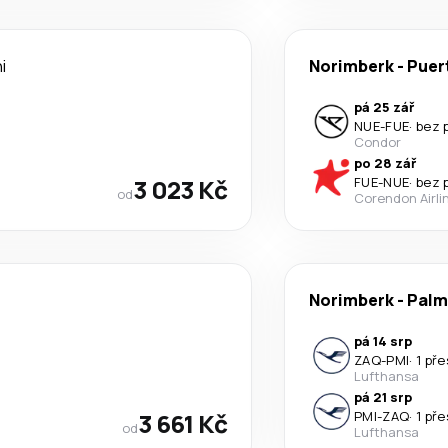
i
Norimberk
-
Puer
pá 25 zář
NUE
-
FUE
·
bez 
Condor
po 28 zář
3 023 Kč
FUE
-
NUE
·
bez 
od
Corendon Airli
Norimberk
-
Palm
pá 14 srp
ZAQ
-
PMI
·
1 př
Lufthansa
pá 21 srp
3 661 Kč
PMI
-
ZAQ
·
1 př
od
Lufthansa