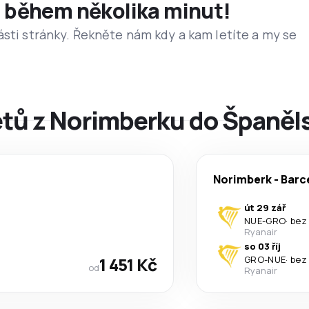
et během několika minut!
ásti stránky. Řekněte nám kdy a kam letíte a my se
letů z Norimberku do Španěl
Norimberk
-
Barc
út 29 zář
NUE
-
GRO
·
bez
Ryanair
so 03 říj
1 451 Kč
GRO
-
NUE
·
bez
od
Ryanair