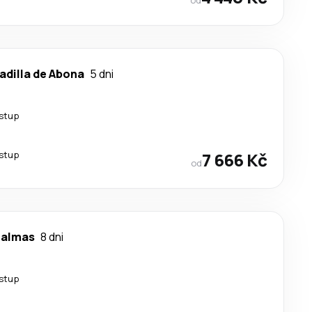
adilla de Abona
5 dni
estup
estup
7 666 Kč
od
Palmas
8 dni
estup