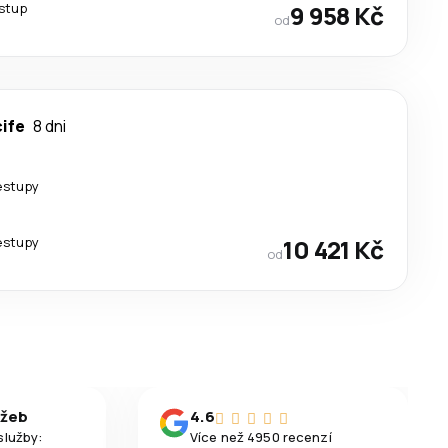
estup
9 958 Kč
od
cife
8 dni
estupy
estupy
10 421 Kč
od
užeb
4.6
služby:
Více než 4950 recenzí