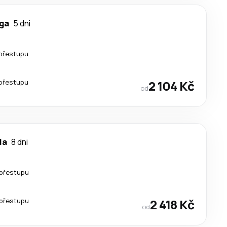
ga
5 dni
přestupu
přestupu
2 104 Kč
od
la
8 dni
přestupu
přestupu
2 418 Kč
od