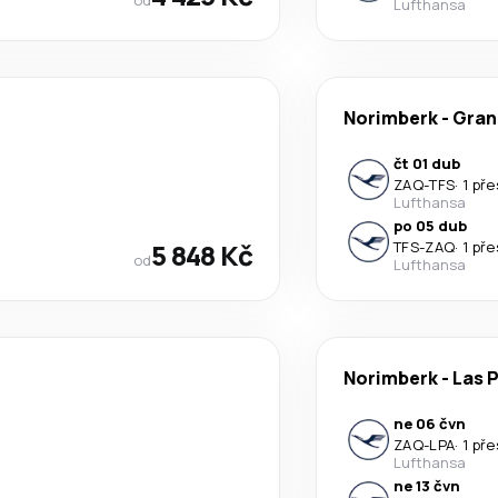
Lufthansa
Norimberk
-
Gran
čt 01 dub
ZAQ
-
TFS
·
1 př
Lufthansa
po 05 dub
5 848 Kč
TFS
-
ZAQ
·
1 př
od
Lufthansa
Norimberk
-
Las 
ne 06 čvn
ZAQ
-
LPA
·
1 př
Lufthansa
ne 13 čvn