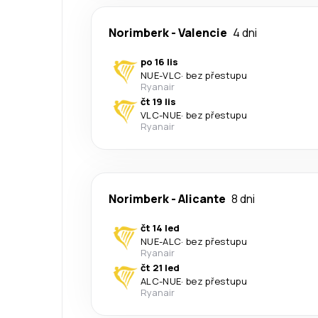
Norimberk
-
Valencie
4 dni
po 16 lis
NUE
-
VLC
·
bez přestupu
Ryanair
čt 19 lis
VLC
-
NUE
·
bez přestupu
Ryanair
Norimberk
-
Alicante
8 dni
čt 14 led
NUE
-
ALC
·
bez přestupu
Ryanair
čt 21 led
ALC
-
NUE
·
bez přestupu
Ryanair