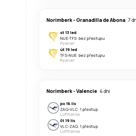
Norimberk
-
Granadilla de Abona
7 dn
st 13 led
NUE
-
TFS
·
bez přestupu
Ryanair
út 19 led
TFS
-
NUE
·
bez přestupu
Ryanair
Norimberk
-
Valencie
4 dni
po 16 lis
ZAQ
-
VLC
·
1 přestup
Lufthansa
čt 19 lis
VLC
-
ZAQ
·
1 přestup
Lufthansa