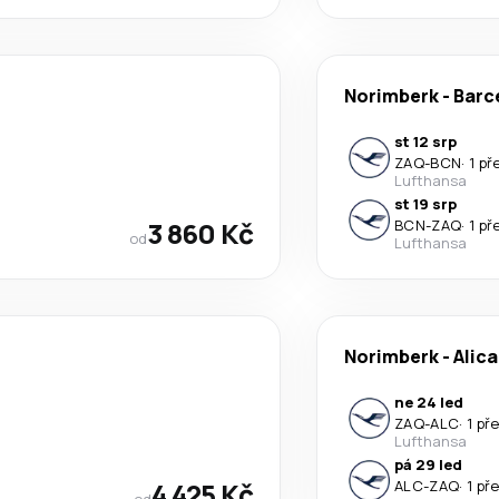
Norimberk
-
Barc
st 12 srp
ZAQ
-
BCN
·
1 př
Lufthansa
st 19 srp
3 860 Kč
BCN
-
ZAQ
·
1 př
od
Lufthansa
Norimberk
-
Alic
ne 24 led
ZAQ
-
ALC
·
1 př
Lufthansa
pá 29 led
4 425 Kč
ALC
-
ZAQ
·
1 př
od