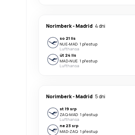
Norimberk
-
Madrid
4 dni
so 21 lis
NUE
-
MAD
·
1 přestup
Lufthansa
út 24 lis
MAD
-
NUE
·
1 přestup
Lufthansa
Norimberk
-
Madrid
5 dni
st 19 srp
ZAQ
-
MAD
·
1 přestup
Lufthansa
ne 23 srp
MAD
-
ZAQ
·
1 přestup