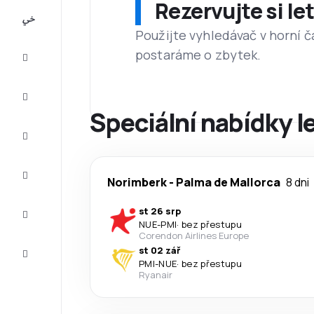
Rezervujte si l
All-
inclusive
Použijte vyhledávač v horní č
postaráme o zbytek.
Eurovíkend
Ubytování
Speciální nabídky 
Akční
letenky
Zkompletujte
Norimberk
-
Palma de Mallorca
8 dni
vaši cestu
Tipy a
st 26 srp
inspirace
NUE
-
PMI
·
bez přestupu
Corendon Airlines Europe
Zákaznický
st 02 zář
servis
PMI
-
NUE
·
bez přestupu
Ryanair