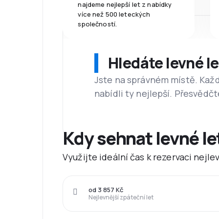
najdeme nejlepší let z nabídky
více než 500 leteckých
společností.
Hledáte levné l
Jste na správném místě. Kaž
nabídli ty nejlepší. Přesvědčt
Kdy sehnat levné l
Využijte ideální čas k rezervaci nejl
od 3 857 Kč
Nejlevnější zpáteční let