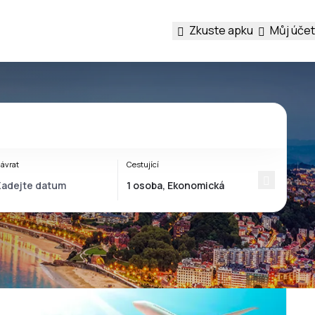
Zkuste apku
Můj účet
ávrat
Cestující