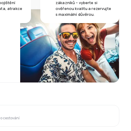
pojištění
zákazníků – vyberte si
uta, atrakce
ověřenou kvalitu a rezervujte
s maximální důvěrou.
ro cestování