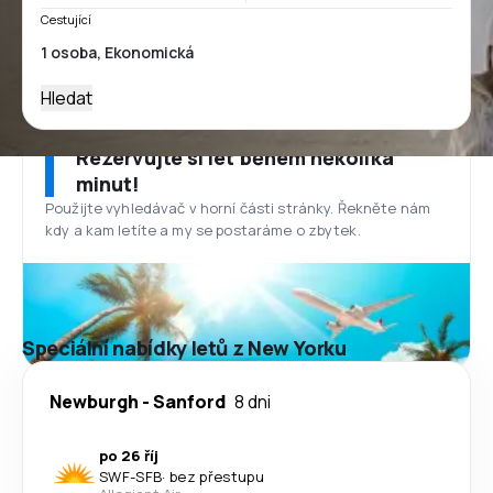
Cestující
Hledat
Rezervujte si let během několika
minut!
Použijte vyhledávač v horní části stránky. Řekněte nám
kdy a kam letíte a my se postaráme o zbytek.
Speciální nabídky letů z New Yorku
Newburgh
-
Sanford
8 dni
po 26 říj
SWF
-
SFB
·
bez přestupu