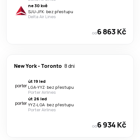
ne 30 kvě
SJU
-
JFK
·
bez přestupu
Delta Air Lines
6 863 Kč
od
New York
-
Toronto
8 dni
út 19 led
LGA
-
YYZ
·
bez přestupu
Porter Airlines
út 26 led
YYZ
-
LGA
·
bez přestupu
Porter Airlines
6 934 Kč
od