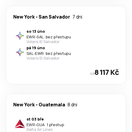
New York
-
San Salvador
7 dni
so 13 úno
EWR
-
SAL
·
bez přestupu
Volaris El Salvador
pá 19 úno
SAL
-
EWR
·
bez přestupu
Volaris El Salvador
8 117 Kč
od
New York
-
Guatemala
8 dni
st 03 bře
EWR
-
GUA
·
1 přestup
Delta Air Lines