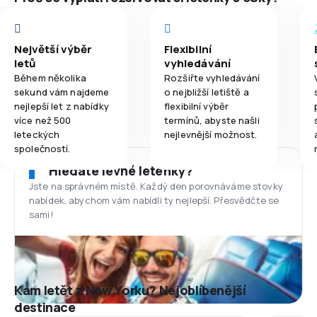
Největší výběr
Flexibilní
letů
vyhledávání
Během několika
Rozšiřte vyhledávání
sekund vám najdeme
o nejbližší letiště a
nejlepší let z nabídky
flexibilní výběr
více než 500
termínů, abyste našli
leteckých
nejlevnější možnost.
společností.
Hledáte levné letenky?
Jste na správném místě. Každý den porovnáváme stovky
nabídek, abychom vám nabídli ty nejlepší. Přesvědčte se
sami!
Kam letět z New Yorku? Nejoblíbenější
destinace