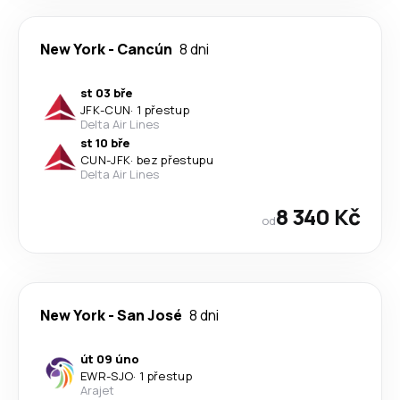
New York
-
Cancún
8 dni
st 03 bře
JFK
-
CUN
·
1 přestup
Delta Air Lines
st 10 bře
CUN
-
JFK
·
bez přestupu
Delta Air Lines
8 340 Kč
od
New York
-
San José
8 dni
út 09 úno
EWR
-
SJO
·
1 přestup
Arajet