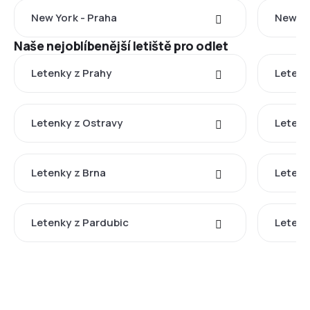
New York - Praha
New Yo
Naše nejoblíbenější letiště pro odlet
Letenky z Prahy
Letenk
Letenky z Ostravy
Letenk
Letenky z Brna
Letenk
Letenky z Pardubic
Letenk