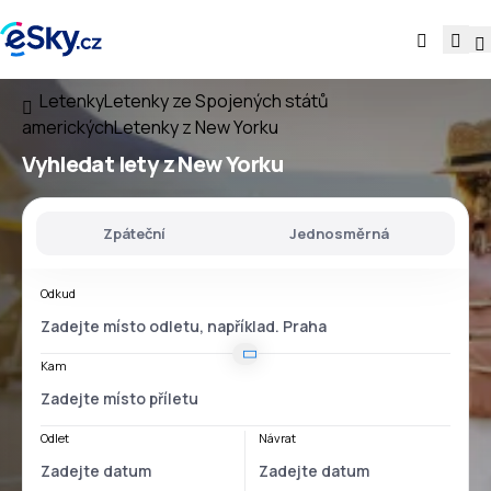
Letenky
Letenky ze Spojených států
amerických
Letenky z New Yorku
Vyhledat lety
z New Yorku
Zpáteční
Jednosměrná
Odkud
Kam
Odlet
Návrat