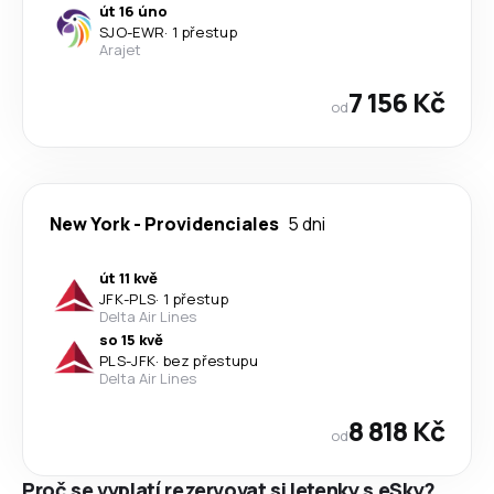
út 16 úno
SJO
-
EWR
·
1 přestup
Arajet
7 156 Kč
od
New York
-
Providenciales
5 dni
út 11 kvě
JFK
-
PLS
·
1 přestup
Delta Air Lines
so 15 kvě
PLS
-
JFK
·
bez přestupu
Delta Air Lines
8 818 Kč
od
Proč se vyplatí rezervovat si letenky s eSky?