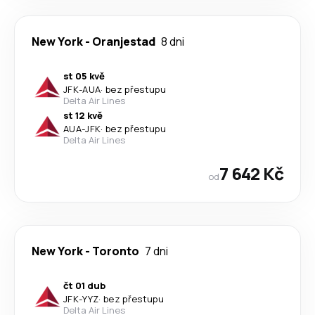
New York
-
Oranjestad
8 dni
st 05 kvě
JFK
-
AUA
·
bez přestupu
Delta Air Lines
st 12 kvě
AUA
-
JFK
·
bez přestupu
Delta Air Lines
7 642 Kč
od
New York
-
Toronto
7 dni
čt 01 dub
JFK
-
YYZ
·
bez přestupu
Delta Air Lines