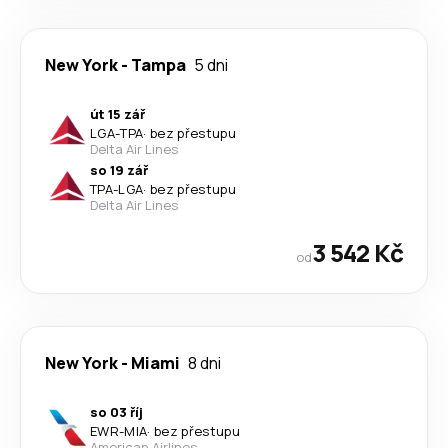
New York
-
Tampa
5 dni
út 15 zář
LGA
-
TPA
·
bez přestupu
Delta Air Lines
so 19 zář
TPA
-
LGA
·
bez přestupu
Delta Air Lines
3 542 Kč
od
New York
-
Miami
8 dni
so 03 říj
EWR
-
MIA
·
bez přestupu
American Airlines