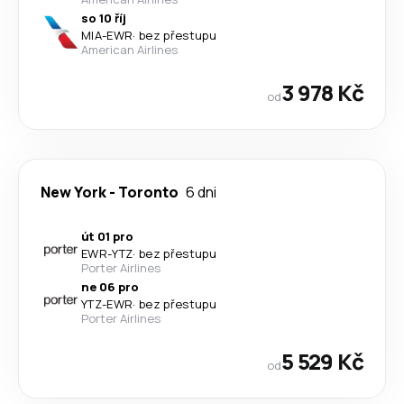
so 10 říj
MIA
-
EWR
·
bez přestupu
American Airlines
3 978 Kč
od
New York
-
Toronto
6 dni
út 01 pro
EWR
-
YTZ
·
bez přestupu
Porter Airlines
ne 06 pro
YTZ
-
EWR
·
bez přestupu
Porter Airlines
5 529 Kč
od