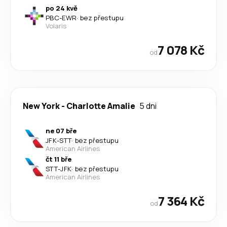
po 24 kvě
PBC
-
EWR
·
bez přestupu
Volaris
7 078 Kč
od
New York
-
Charlotte Amalie
5 dni
ne 07 bře
JFK
-
STT
·
bez přestupu
American Airlines
čt 11 bře
STT
-
JFK
·
bez přestupu
American Airlines
7 364 Kč
od