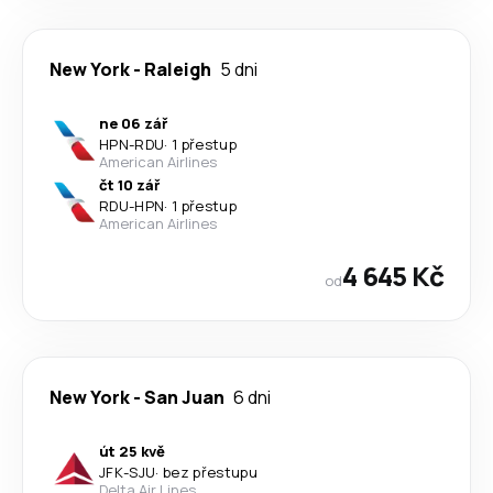
New York
-
Raleigh
5 dni
ne 06 zář
HPN
-
RDU
·
1 přestup
American Airlines
čt 10 zář
RDU
-
HPN
·
1 přestup
American Airlines
4 645 Kč
od
New York
-
San Juan
6 dni
út 25 kvě
JFK
-
SJU
·
bez přestupu
Delta Air Lines