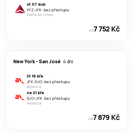
st 07 dub
YYZ
-
JFK
·
bez přestupu
Delta Air Lines
7 752 Kč
od
New York
-
San José
4 dni
čt 18 bře
JFK
-
SJO
·
bez přestupu
Avianca
ne 21 bře
SJO
-
JFK
·
bez přestupu
Avianca
7 879 Kč
od