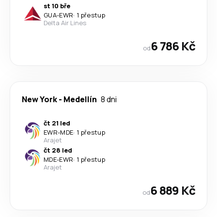
st 10 bře
GUA
-
EWR
·
1 přestup
Delta Air Lines
6 786 Kč
od
New York
-
Medellín
8 dni
čt 21 led
EWR
-
MDE
·
1 přestup
Arajet
čt 28 led
MDE
-
EWR
·
1 přestup
Arajet
6 889 Kč
od