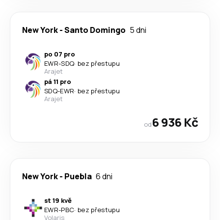
New York
-
Santo Domingo
5 dni
po 07 pro
EWR
-
SDQ
·
bez přestupu
Arajet
pá 11 pro
SDQ
-
EWR
·
bez přestupu
Arajet
6 936 Kč
od
New York
-
Puebla
6 dni
st 19 kvě
EWR
-
PBC
·
bez přestupu
Volaris