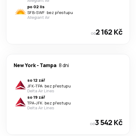
Allegiant Air
po 02 lis
SFB
-
SWF
·
bez přestupu
Allegiant Air
2 162 Kč
od
New York
-
Tampa
8 dni
so 12 zář
JFK
-
TPA
·
bez přestupu
Delta Air Lines
so 19 zář
TPA
-
JFK
·
bez přestupu
Delta Air Lines
3 542 Kč
od