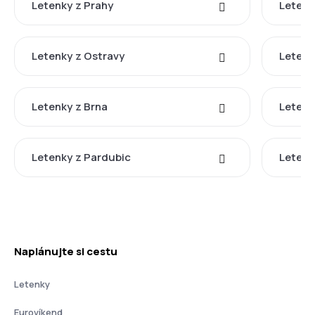
Letenky z Prahy
Letenk
Letenky z Ostravy
Letenk
Letenky z Brna
Letenk
Letenky z Pardubic
Letenk
Naplánujte si cestu
Letenky
Eurovíkend