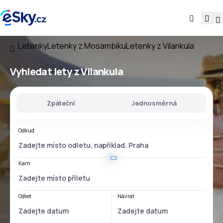
Letenky
Letenky z Mosambiku
Letenky z Vilankula
Vyhledat lety
z Vilankula
Zpáteční
Jednosměrná
Odkud
Kam
Odlet
Návrat