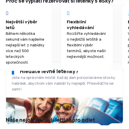
Proč se vyplatí rezervovat si letenky s eSky?
Největší výběr
Flexibilní
letů
vyhledávání
Během několika
Rozšiřte vyhledávání
sekund vám najdeme
o nejbližší letiště a
nejlepší let z nabídky
flexibilní výběr
více než 500
termínů, abyste našli
leteckých
nejlevnější možnost.
společností.
Hledáte levné letenky?
Jste na správném místě. Každý den porovnáváme stovky
nabídek, abychom vám nabídli ty nejlepší. Přesvědčte se
sami!
Naše nejoblíbenější letiště pro odlet