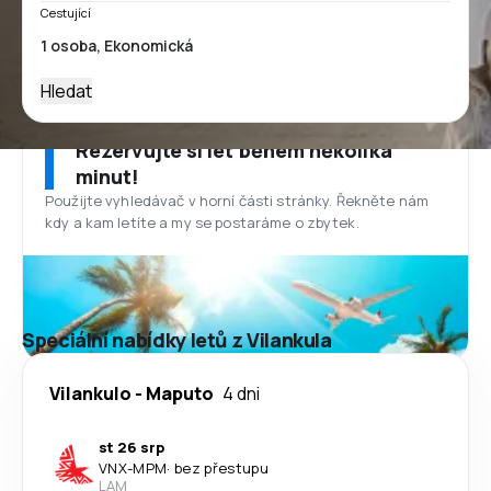
Cestující
Hledat
Rezervujte si let během několika
minut!
Použijte vyhledávač v horní části stránky. Řekněte nám
kdy a kam letíte a my se postaráme o zbytek.
Speciální nabídky letů z Vilankula
Vilankulo
-
Maputo
4 dni
st 26 srp
VNX
-
MPM
·
bez přestupu
LAM