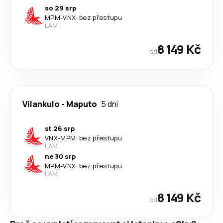
so 29 srp
MPM
-
VNX
·
bez přestupu
LAM
8 149 Kč
od
Vilankulo
-
Maputo
5 dni
st 26 srp
VNX
-
MPM
·
bez přestupu
LAM
ne 30 srp
MPM
-
VNX
·
bez přestupu
LAM
8 149 Kč
od