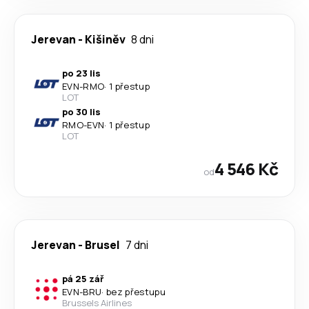
Jerevan
-
Kišiněv
8 dni
po 23 lis
EVN
-
RMO
·
1 přestup
LOT
po 30 lis
RMO
-
EVN
·
1 přestup
LOT
4 546 Kč
od
Jerevan
-
Brusel
7 dni
pá 25 zář
EVN
-
BRU
·
bez přestupu
Brussels Airlines