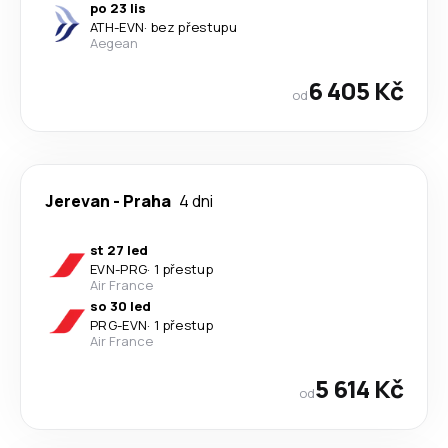
po 23 lis
ATH
-
EVN
·
bez přestupu
Aegean
6 405 Kč
od
Jerevan
-
Praha
4 dni
st 27 led
EVN
-
PRG
·
1 přestup
Air France
so 30 led
PRG
-
EVN
·
1 přestup
Air France
5 614 Kč
od