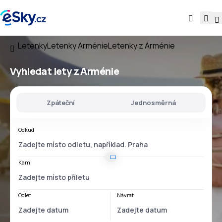
Letenky
Letenky Arménie
Letenky z Arménie
Vyhledat lety
z Arménie
Zpáteční
Jednosměrná
Odkud
Kam
Odlet
Návrat