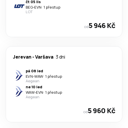
čt 05 lis
BEG
-
EVN
·
1 přestup
LOT
5 946 Kč
od
Jerevan
-
Varšava
3 dni
pá 08 led
EVN
-
WAW
·
1 přestup
Aegean
ne 10 led
WAW
-
EVN
·
1 přestup
Aegean
5 960 Kč
od