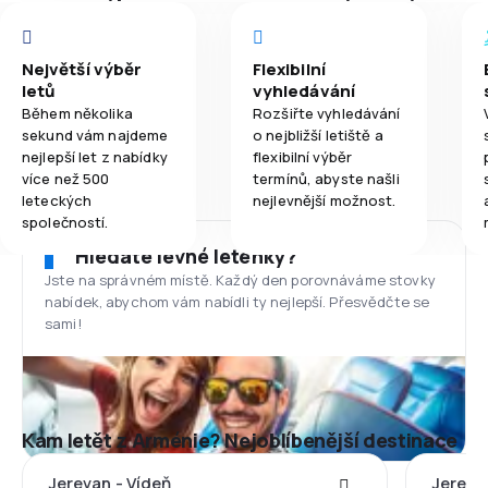
Největší výběr
Flexibilní
letů
vyhledávání
Během několika
Rozšiřte vyhledávání
sekund vám najdeme
o nejbližší letiště a
nejlepší let z nabídky
flexibilní výběr
více než 500
termínů, abyste našli
leteckých
nejlevnější možnost.
společností.
Hledáte levné letenky?
Jste na správném místě. Každý den porovnáváme stovky
nabídek, abychom vám nabídli ty nejlepší. Přesvědčte se
sami!
Kam letět z Arménie? Nejoblíbenější destinace
Jerevan - Vídeň
Jereva