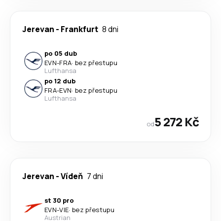
Jerevan
-
Frankfurt
8 dni
po 05 dub
EVN
-
FRA
·
bez přestupu
Lufthansa
po 12 dub
FRA
-
EVN
·
bez přestupu
Lufthansa
5 272 Kč
od
Jerevan
-
Vídeň
7 dni
st 30 pro
EVN
-
VIE
·
bez přestupu
Austrian