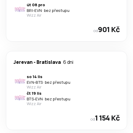
út 08 pro
BRI
-
EVN
·
bez přestupu
Wizz Air
901 Kč
od
Jerevan
-
Bratislava
6 dni
so 14 lis
EVN
-
BTS
·
bez přestupu
Wizz Air
čt 19 lis
BTS
-
EVN
·
bez přestupu
Wizz Air
1 154 Kč
od