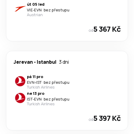
út 05 led
VIE
-
EVN
·
bez přestupu
Austrian
5 367 Kč
od
Jerevan
-
Istanbul
3 dni
pá 11 pro
EVN
-
IST
·
bez přestupu
Turkish Airlines
ne 13 pro
IST
-
EVN
·
bez přestupu
Turkish Airlines
5 397 Kč
od