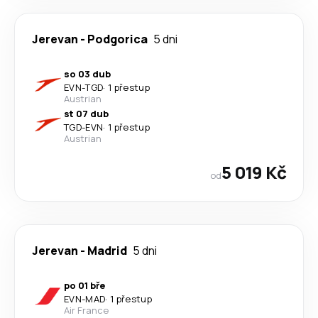
Jerevan
-
Podgorica
5 dni
so 03 dub
EVN
-
TGD
·
1 přestup
Austrian
st 07 dub
TGD
-
EVN
·
1 přestup
Austrian
5 019 Kč
od
Jerevan
-
Madrid
5 dni
po 01 bře
EVN
-
MAD
·
1 přestup
Air France