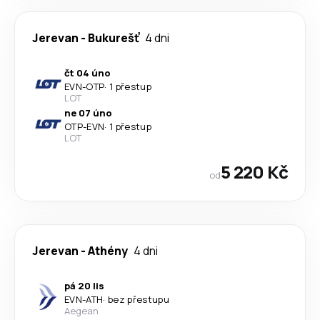
Jerevan
-
Bukurešť
4 dni
čt 04 úno
EVN
-
OTP
·
1 přestup
LOT
ne 07 úno
OTP
-
EVN
·
1 přestup
LOT
5 220 Kč
od
Jerevan
-
Athény
4 dni
pá 20 lis
EVN
-
ATH
·
bez přestupu
Aegean