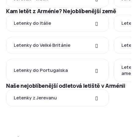
Kam letět z Arménie? Nejoblíbenější země
Letenky do Itálie
Letenk
Letenky do Velké Británie
Letenk
Letenk
Letenky do Portugalska
americ
Naše nejoblíbenější odletová letiště v Arménii
Letenky z Jerevanu