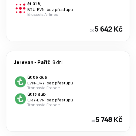
čt 01 říj
BRU
-
EVN
·
bez přestupu
Brussels Airlines
5 642 Kč
od
Jerevan
-
Paříž
8 dni
út 06 dub
EVN
-
ORY
·
bez přestupu
Transavia France
út 13 dub
ORY
-
EVN
·
bez přestupu
Transavia France
5 748 Kč
od