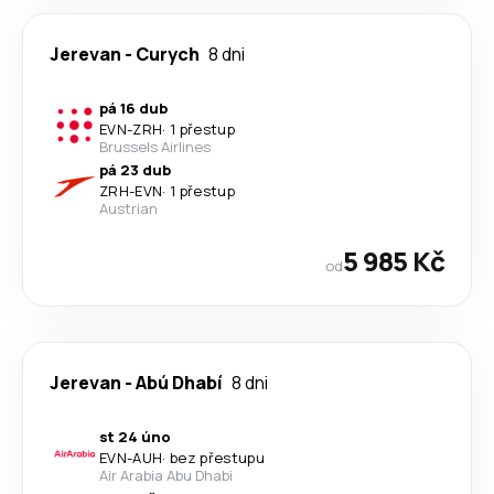
Jerevan
-
Curych
8 dni
pá 16 dub
EVN
-
ZRH
·
1 přestup
Brussels Airlines
pá 23 dub
ZRH
-
EVN
·
1 přestup
Austrian
5 985 Kč
od
Jerevan
-
Abú Dhabí
8 dni
st 24 úno
EVN
-
AUH
·
bez přestupu
Air Arabia Abu Dhabi