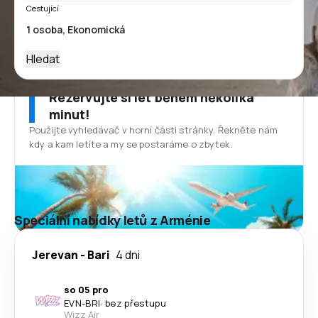
Cestující
Hledat
Rezervujte si let během několika
minut!
Použijte vyhledávač v horní části stránky. Řekněte nám
kdy a kam letíte a my se postaráme o zbytek.
Speciální nabídky letů z Arménie
Jerevan
-
Bari
4 dni
so 05 pro
EVN
-
BRI
·
bez přestupu
Wizz Air