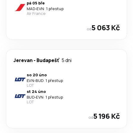
pá 05 bře
MAD
-
EVN
·
1 přestup
Air France
5 063 Kč
od
Jerevan
-
Budapešť
5 dni
so 20 úno
EVN
-
BUD
·
1 přestup
LOT
st 24 úno
BUD
-
EVN
·
1 přestup
LOT
5 196 Kč
od