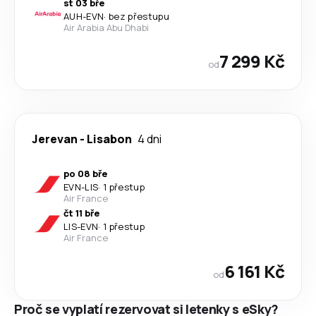
st 03 bře
AUH
-
EVN
·
bez přestupu
Air Arabia Abu Dhabi
7 299 Kč
od
Jerevan
-
Lisabon
4 dni
po 08 bře
EVN
-
LIS
·
1 přestup
Air France
čt 11 bře
LIS
-
EVN
·
1 přestup
Air France
6 161 Kč
od
Proč se vyplatí rezervovat si letenky s eSky?