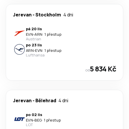
Jerevan
-
Stockholm
4 dni
pá 20 lis
EVN
-
ARN
·
1 přestup
Austrian
po 23 lis
ARN
-
EVN
·
1 přestup
Lufthansa
5 834 Kč
od
Jerevan
-
Bělehrad
4 dni
po 02 lis
EVN
-
BEG
·
1 přestup
LOT