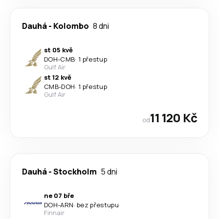
Dauhá
-
Kolombo
8 dni
st 05 kvě
DOH
-
CMB
·
1 přestup
Gulf Air
st 12 kvě
CMB
-
DOH
·
1 přestup
Gulf Air
11 120 Kč
od
Dauhá
-
Stockholm
5 dni
ne 07 bře
DOH
-
ARN
·
bez přestupu
Finnair