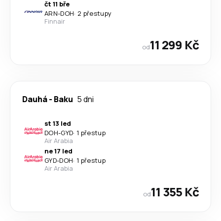
čt 11 bře
ARN
-
DOH
·
2 přestupy
Finnair
11 299 Kč
od
Dauhá
-
Baku
5 dni
st 13 led
DOH
-
GYD
·
1 přestup
Air Arabia
ne 17 led
GYD
-
DOH
·
1 přestup
Air Arabia
11 355 Kč
od