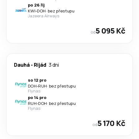
po 26 říj
KWI
-
DOH
·
bez přestupu
Jazeera Airways
5 095 Kč
od
Dauhá
-
Rijád
3 dni
so 12 pro
DOH
-
RUH
·
bez přestupu
Flynas
po 14 pro
RUH
-
DOH
·
bez přestupu
Flynas
5 170 Kč
od