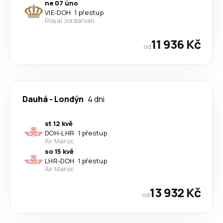
ne 07 úno
VIE
-
DOH
·
1 přestup
Royal Jordanian
11 936 Kč
od
Dauhá
-
Londýn
4 dni
st 12 kvě
DOH
-
LHR
·
1 přestup
Air Maroc
so 15 kvě
LHR
-
DOH
·
1 přestup
Air Maroc
13 932 Kč
od