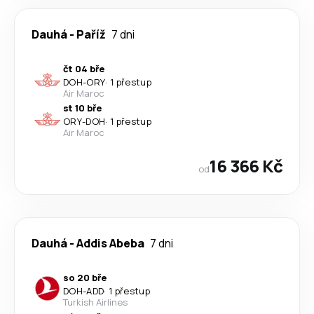
Dauhá
-
Paříž
7 dni
čt 04 bře
DOH
-
ORY
·
1 přestup
Air Maroc
st 10 bře
ORY
-
DOH
·
1 přestup
Air Maroc
16 366 Kč
od
Dauhá
-
Addis Abeba
7 dni
so 20 bře
DOH
-
ADD
·
1 přestup
Turkish Airlines