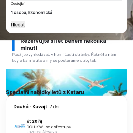
Cestující
Hledat
Rezervujte si let během několika
minut!
Použijte vyhledávač v horní části stránky. Řekněte nám
kdy a kam letíte a my se postaráme o zbytek.
Speciální nabídky letů z Kataru
Dauhá
-
Kuvajt
7 dni
út 20 říj
DOH
-
KWI
·
bez přestupu
Jazeera Airways