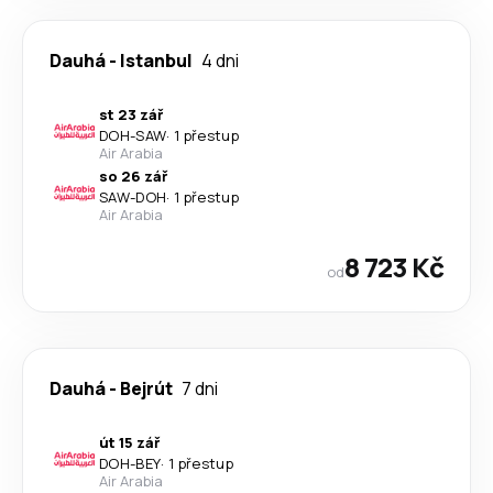
Dauhá
-
Istanbul
4 dni
st 23 zář
DOH
-
SAW
·
1 přestup
Air Arabia
so 26 zář
SAW
-
DOH
·
1 přestup
Air Arabia
8 723 Kč
od
Dauhá
-
Bejrút
7 dni
út 15 zář
DOH
-
BEY
·
1 přestup
Air Arabia