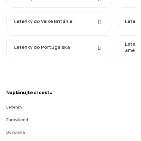
Letenky do Velké Británie
Letenk
Letenk
Letenky do Portugalska
americ
Naplánujte si cestu
Letenky
Eurovíkend
Dovolená