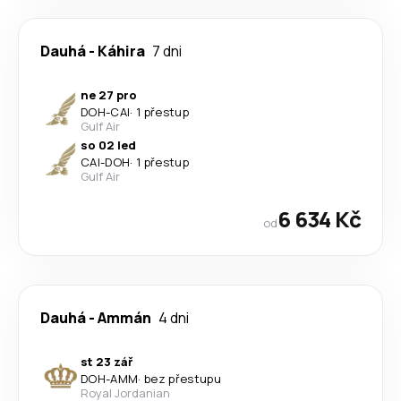
Dauhá
-
Káhira
7 dni
ne 27 pro
DOH
-
CAI
·
1 přestup
Gulf Air
so 02 led
CAI
-
DOH
·
1 přestup
Gulf Air
6 634 Kč
od
Dauhá
-
Ammán
4 dni
st 23 zář
DOH
-
AMM
·
bez přestupu
Royal Jordanian