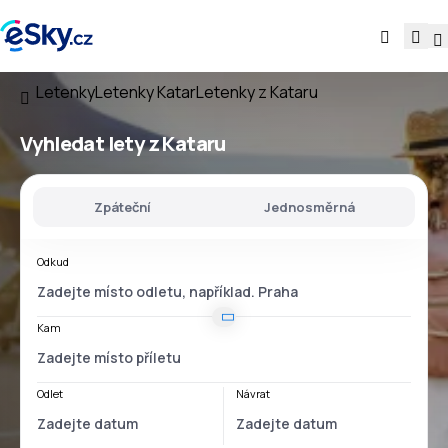
Letenky
Letenky Katar
Letenky z Kataru
Vyhledat lety
z Kataru
Zpáteční
Jednosměrná
Odkud
Kam
Odlet
Návrat