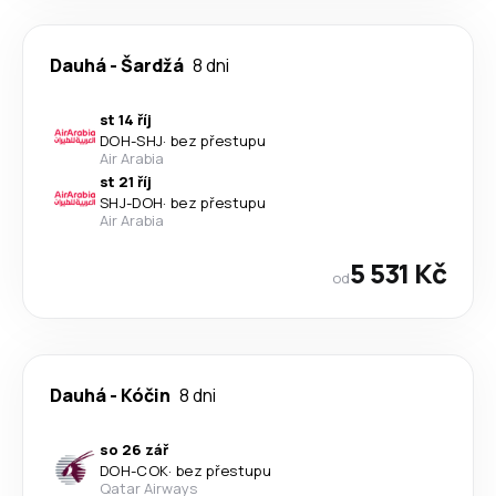
Dauhá
-
Šardžá
8 dni
st 14 říj
DOH
-
SHJ
·
bez přestupu
Air Arabia
st 21 říj
SHJ
-
DOH
·
bez přestupu
Air Arabia
5 531 Kč
od
Dauhá
-
Kóčin
8 dni
so 26 zář
DOH
-
COK
·
bez přestupu
Qatar Airways