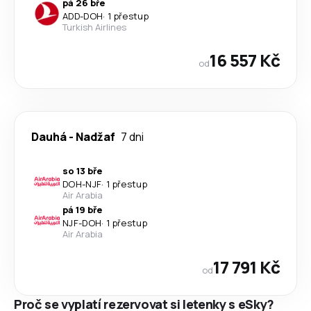
pá 26 bře
ADD
-
DOH
·
1 přestup
Turkish Airlines
16 557 Kč
od
Dauhá
-
Nadžaf
7 dni
so 13 bře
DOH
-
NJF
·
1 přestup
Air Arabia
pá 19 bře
NJF
-
DOH
·
1 přestup
Air Arabia
17 791 Kč
od
Proč se vyplatí rezervovat si letenky s eSky?