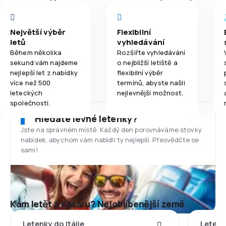
Největší výběr
Flexibilní
letů
vyhledávání
Během několika
Rozšiřte vyhledávání
sekund vám najdeme
o nejbližší letiště a
nejlepší let z nabídky
flexibilní výběr
více než 500
termínů, abyste našli
leteckých
nejlevnější možnost.
společností.
Hledáte levné letenky?
Jste na správném místě. Každý den porovnáváme stovky
nabídek, abychom vám nabídli ty nejlepší. Přesvědčte se
sami!
Kam letět z Kataru? Nejoblíbenější země
Letenky do Itálie
Letenk