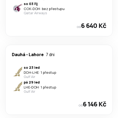
so 03 říj
COK
-
DOH
·
bez přestupu
Qatar Airways
6 640 Kč
od
Dauhá
-
Lahore
7 dni
so 23 led
DOH
-
LHE
·
1 přestup
Gulf Air
pá 29 led
LHE
-
DOH
·
1 přestup
Gulf Air
6 146 Kč
od