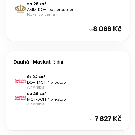
so 26 zář
AMM
-
DOH
·
bez přestupu
Royal Jordanian
8 088 Kč
od
Dauhá
-
Maskat
3 dni
čt 24 zář
DOH
-
MCT
·
1 přestup
Air Arabia
so 26 zář
MCT
-
DOH
·
1 přestup
Air Arabia
7 827 Kč
od