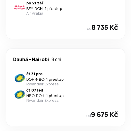
po 21 zář
BEY
-
DOH
·
1 přestup
Air Arabia
8 735 Kč
od
Dauhá
-
Nairobi
8 dni
čt 31 pro
DOH
-
NBO
·
1 přestup
Rwandair Express
čt 07 led
NBO
-
DOH
·
1 přestup
Rwandair Express
9 675 Kč
od