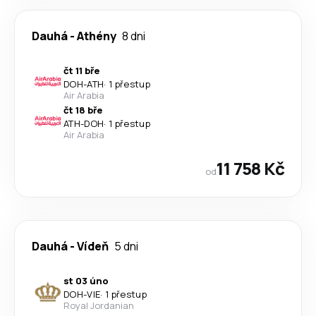
Dauhá
-
Athény
8 dni
čt 11 bře
DOH
-
ATH
·
1 přestup
Air Arabia
čt 18 bře
ATH
-
DOH
·
1 přestup
Air Arabia
11 758 Kč
od
Dauhá
-
Vídeň
5 dni
st 03 úno
DOH
-
VIE
·
1 přestup
Royal Jordanian