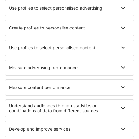
Mobilní aplikace
Letecké společnosti
Ryanair
Wizz Air
easyJet
Lufthansa
KLM
O eSky
Všeobecné podmínky
Moje rezervace
Politika ochrany soukromí
Podpora a kontakt