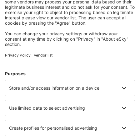
Naplánujte si cestu
Letenky
Eurovíkend
Dovolená
Ubytování
Let+Hotel
Hotely
Transfery
Sportovní události
Přečtěte si více
Garance nejnižší ceny