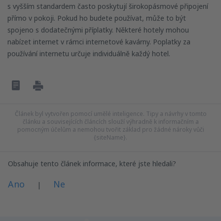
s vyšším standardem často poskytují širokopásmové připojení
přímo v pokoji. Pokud ho budete používat, může to být
spojeno s dodatečnými příplatky. Některé hotely mohou
nabízet internet v rámci internetové kavárny. Poplatky za
používání internetu určuje individuálně každý hotel.
Článek byl vytvořen pomocí umělé inteligence. Tipy a návrhy v tomto
článku a souvisejících článcích slouží výhradně k informačním a
pomocným účelům a nemohou tvořit základ pro žádné nároky vůči
{siteName}.
Obsahuje tento článek informace, které jste hledali?
Ano
Ne
|
Myslím, že tenhle článek: