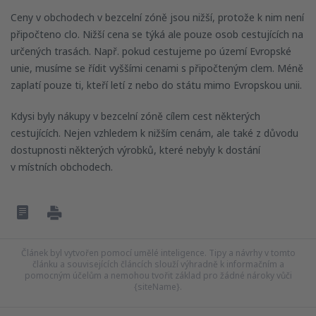
Ceny v obchodech v bezcelní zóně jsou nižší, protože k nim není
připočteno clo. Nižší cena se týká ale pouze osob cestujících na
určených trasách. Např. pokud cestujeme po území Evropské
unie, musíme se řídit vyššími cenami s připočteným clem. Méně
zaplatí pouze ti, kteří letí z nebo do státu mimo Evropskou unii.
Kdysi byly nákupy v bezcelní zóně cílem cest některých
cestujících. Nejen vzhledem k nižším cenám, ale také z důvodu
dostupnosti některých výrobků, které nebyly k dostání
v místních obchodech.
Článek byl vytvořen pomocí umělé inteligence. Tipy a návrhy v tomto
článku a souvisejících článcích slouží výhradně k informačním a
pomocným účelům a nemohou tvořit základ pro žádné nároky vůči
{siteName}.