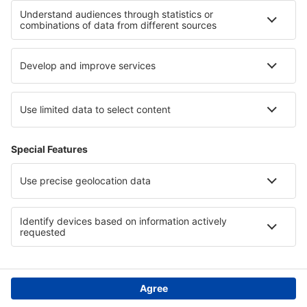
Politika ochrany soukromí
Podpora a kontakt
Země
Mezinárodní web-stránky
eSky.eu
eSky.com
eDestinos.com