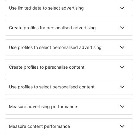
Transfery
Sportovní události
Přečtěte si více
Garance nejnižší ceny
Mobilní aplikace
Letecké společnosti
Ryanair
Wizz Air
easyJet
Lufthansa
KLM
O eSky
Všeobecné podmínky
Moje rezervace