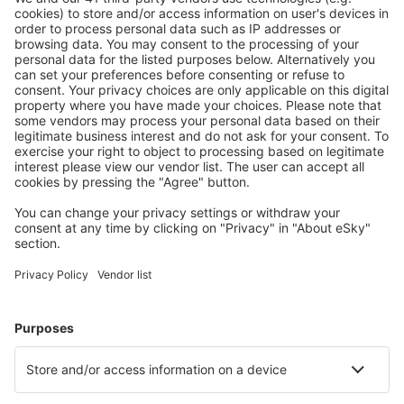
Stáhněte si naši aplikaci
a plánujte své cesty
pohodlně
Naplánujte si cestu
Letenky
Eurovíkend
Dovolená
Ubytování
Let+Hotel
Hotely