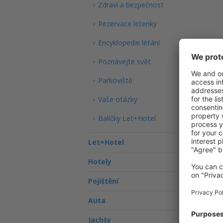
Zdraví a bezpečnost
Rezervace letenky
Encyklopedie létání
Poznávejte svět
Parkoviště
Vaše otázky
Balíčky Let+Hotel
Let+Hotel
Hotely
Pojištění
Auta
Jachty