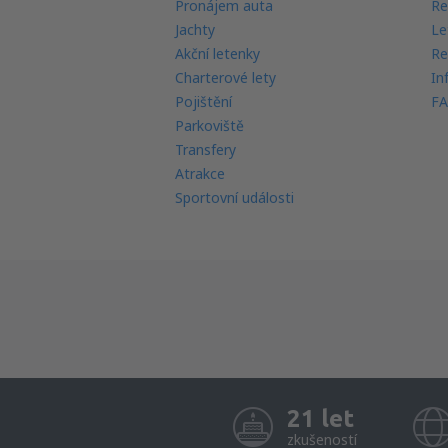
Pronájem auta
Re
Jachty
Le
Akční letenky
Re
Charterové lety
In
Pojištění
FA
Parkoviště
Transfery
Atrakce
Sportovní události
21 let
zkušeností