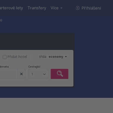
rterové lety
Transfery
Více
Přihlášení
e)
Přidat hotel
třída:
economy
ávratu
Cestující
1