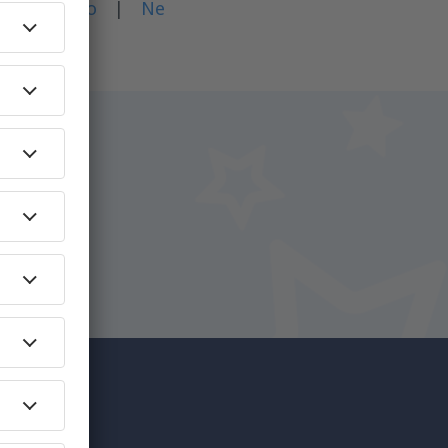
dali?
Ano
|
Ne
na
íce za