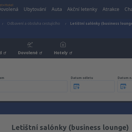
et+Hotel
ovolená
Ubytování
Auta
Akční letenky
Atrakce
Cha
Odbavení a obsluha cestujícího
Letištní salónky (business loung
d
Dovolené
Hotely
am
Datum odletu
Datum n
Letištní salónky (business lounge)