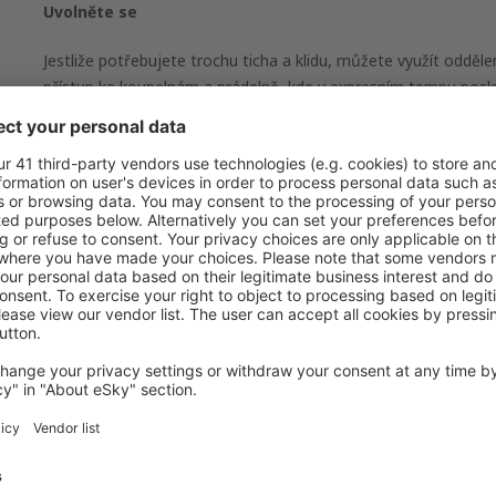
Uvolněte se
Jestliže potřebujete trochu ticha a klidu, můžete využít odděl
přístup ke koupelnám a prádelně, kde v expresním tempu poskytu
Cestující první třídy u tradičních leteckých společností přech
z letadla do letadla trval maximálně 30 minut. Jestliže letadlo 
cestující z první třídy dopravováni do letištní haly speciálními 
Salónky VIP
jsou luxusně zařízené salóny, kde mohou cestující
salónky VIP mají vlastní bezpečnostní kontrolu. V těchto salón
většinou je v nich přístup k internetu a kancelářským potřebám
vyžaduje dřívější rezervaci.
Článek byl vytvořen pomocí umělé inteligence. Tipy a návrhy v tomto člán
informačním a pomocným účelům a nemohou tvořit základ pro žádné ná