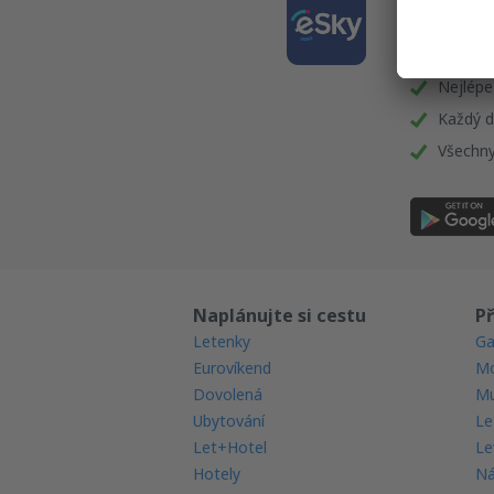
Stáhně
a plán
Nejlépe
Každý d
Všechny
Naplánujte si cestu
Př
Letenky
Ga
Eurovíkend
Mo
Dovolená
Mu
Ubytování
Le
Let+Hotel
Le
Hotely
Ná