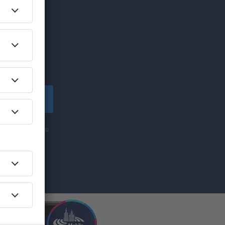
edinečných
lské!
apsat se
nformací (formou
ti „Zapsat se“