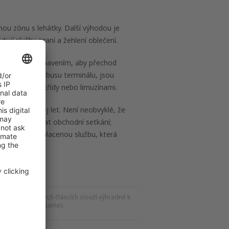
enou zónu s lehátky. Další výhodou je
jí službu praní a žehlení oblečení.
ázejí rychlým odbavením, aby přechod
nepřistává u tubusu terminálu, jsou
autobusy první třídy nebo limuzínami.
 čekat na svůj let. Není neobvyklé, že
cích lze pořádat obchodní setkání;
. Jedná se o placenou službu, která
ku a souvisejících článcích slouží výhradně k
roky vůči {siteName}.