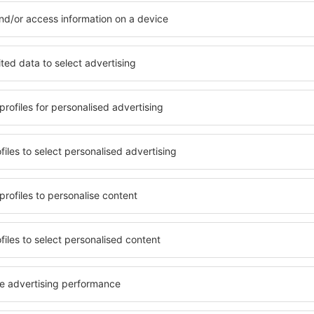
Obsahuje tento článek informace, které jste hle
Myslím, že tenhle článek:
Je nejasný
Obsahuje nepřesné informace
Šetřete čas a peníze.
Nevyčerpává téma
Rezervujte si Let+Hotel 
Je moc dlouhý
eSky.cz!
Odeslat
Klikněte sem
atelé newsletteru cestují v