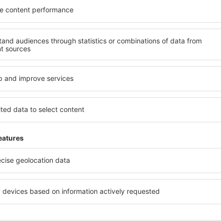
méně
y, dovolené, eurovíkendy - získejte informace o j
akčních letenkách dříve než kdokoli jiný.
láme jen to nejlepší, máte naše čestné cestovate
Z
vání za skvělé ceny v newsletteru.
Souhlasím s odběrem marketingových i
) od eSky.pl S.A. na mnou poskytnutou e-mailovou adresu.
políčka pro odběr newsletteru, vepsáním e-mailové adresy a zvolením možnos
vyjadřujete souhlas na zpracování osobních údajů