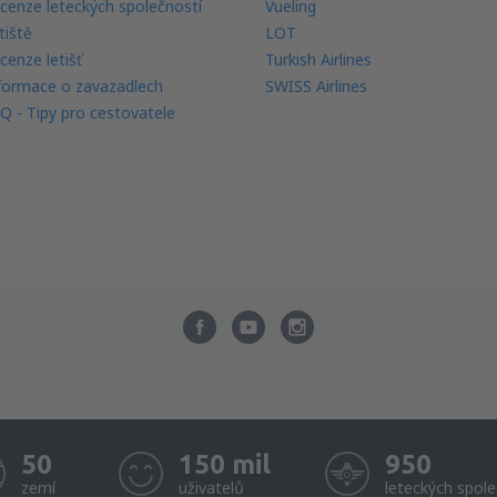
cenze leteckých společností
Vueling
tiště
LOT
cenze letišť
Turkish Airlines
formace o zavazadlech
SWISS Airlines
Q - Tipy pro cestovatele
50
150 mil
950
zemí
uživatelů
leteckých spole