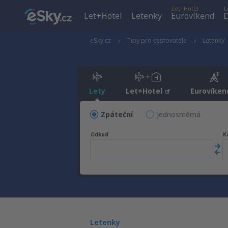
Let+Hotel
L
Let+Hotel
Letenky
Eurovíkend
D
eSky.cz
Tipy pro cestovatele
Letenky
Lety
Let+Hotel
Eurovíken
Zpáteční
Jednosměrná
Odkud
K
Letenky