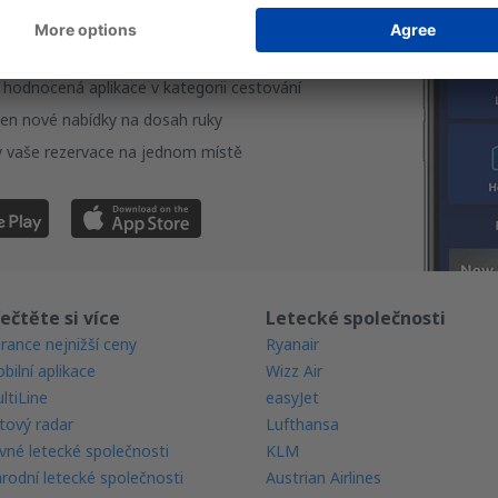
te si naši aplikaci
ujte své cesty pohodlně
 hodnocená aplikace v kategorii cestování
en nové nabídky na dosah ruky
 vaše rezervace na jednom místě
ečtěte si více
Letecké společnosti
rance nejnižší ceny
Ryanair
bilní aplikace
Wizz Air
ltiLine
easyJet
tový radar
Lufthansa
vné letecké společnosti
KLM
rodní letecké společnosti
Austrian Airlines