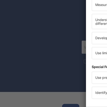
Levné let
Posí
Více cesto
newsletteru
Zaznačením 
(současně) 