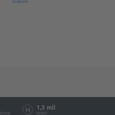
Soukromí
1,3 mil
čností
hotelů