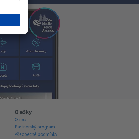
O eSky
O nás
Partnerský program
Všeobecné podmínky