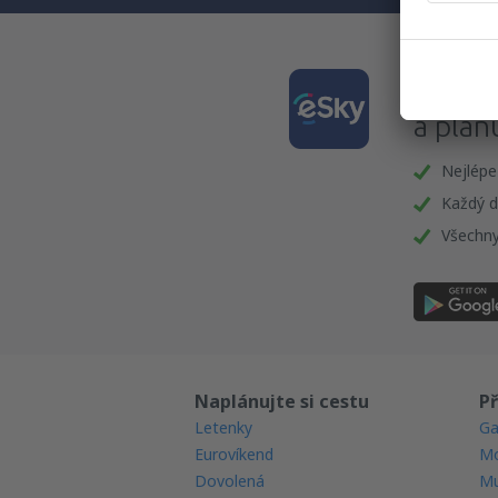
Stáhně
a plán
Nejlépe
Každý d
Všechny
Naplánujte si cestu
Př
Letenky
Ga
Eurovíkend
Mo
Dovolená
Mu