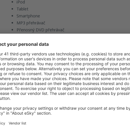
iPod
Tablet
Smartphone
MP3 přehrávač
Přenosný DVD přehrávač
Notebook
musí být však zapnuty v režimu „letadlo/offline“.
Pozor!
Na palubě letadla platí zákaz používání mobilních telefonů, k
opatřením, musí být během letu vypnuty.
Etiketa
Pamatujme, že využívání elektronických zařízení by nemělo ruši
dodržujme pokyny posádky.