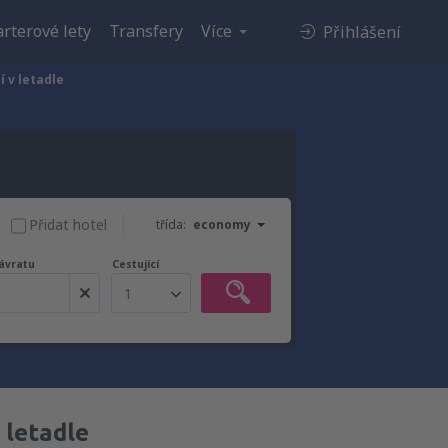
rterové lety
Transfery
Více
Přihlášení
í v letadle
Přidat hotel
třída:
economy
ávratu
Cestující
1
 letadle