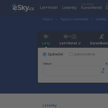
Let+Hotel
L
Let+Hotel
Letenky
Eurovíkend
D
eSky.cz
Tipy pro cestovatele
Letenky
Lety
Let+Hotel
Eurovíken
Zpáteční
Jednosměrná
Odkud
K
Letenky