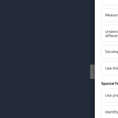
Odběr
Levné let
Posí
Více cesto
newsletteru
Zaznačením 
(současně) 