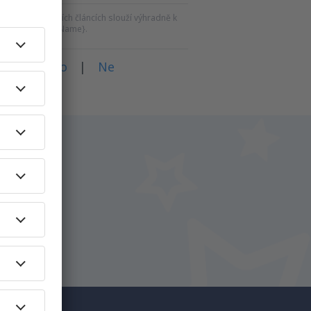
ku a souvisejících článcích slouží výhradně k
roky vůči {siteName}.
dali?
Ano
|
Ne
na