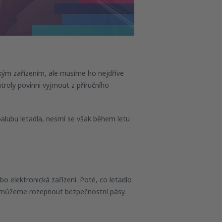
ckým zařízením, ale musíme ho nejdříve
troly povinni vyjmout z příručního
alubu letadla, nesmí se však během letu
o elektronická zařízení. Poté, co letadlo
iž můžeme rozepnout bezpečnostní pásy.