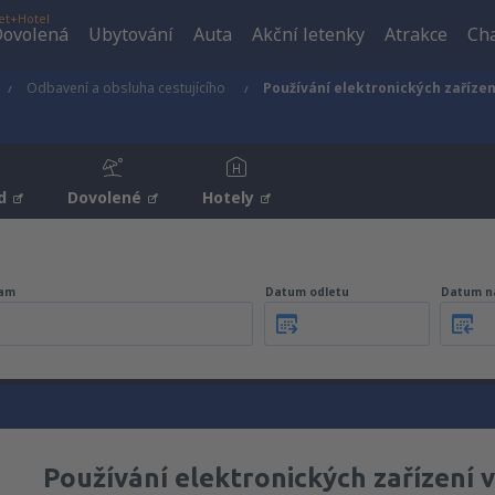
et+Hotel
ovolená
Ubytování
Auta
Akční letenky
Atrakce
Cha
Odbavení a obsluha cestujícího
Používání elektronických zařízen
d
Dovolené
Hotely
am
Datum odletu
Datum n
Používání elektronických zařízení v