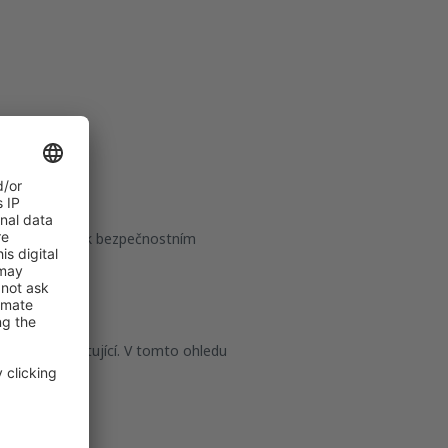
teré, vzhledem k bezpečnostním
t ostatní cestující. V tomto ohledu