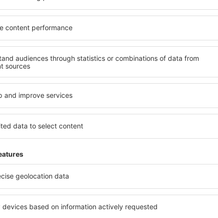
atelé newsletteru cestují v
méně
y, dovolené, eurovíkendy - získejte informace o j
akčních letenkách dříve než kdokoli jiný.
láme jen to nejlepší, máte naše čestné cestovate
Z
vání za skvělé ceny v newsletteru.
Souhlasím s odběrem marketingových i
) od eSky.pl S.A. na mnou poskytnutou e-mailovou adresu.
políčka pro odběr newsletteru, vepsáním e-mailové adresy a zvolením možnos
vyjadřujete souhlas na zpracování osobních údajů