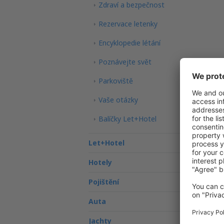
Zdraví a bezpečnost
Rezervace letenky
Encyklopedie létání
Poznávejte svět
Parkoviště
Vaše otázky
Balíčky Let+Hotel
Let+Hotel
Hotely
Pojištění
Auta
Jachty