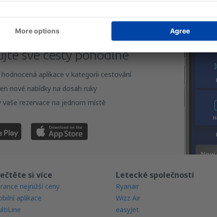
te si naši aplikaci
ujte své cesty pohodlně
 hodnocená aplikace v kategorii cestování
en nové nabídky na dosah ruky
 vaše rezervace na jednom místě
ečtěte si více
Letecké společnosti
rance nejnižší ceny
Ryanair
bilní aplikace
Wizz Air
ltiLine
easyJet