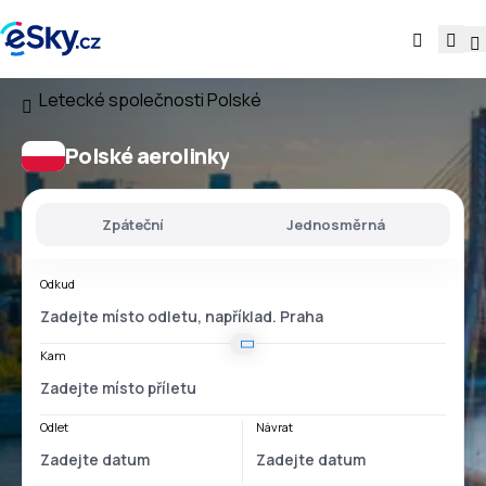
Letecké společnosti
Polské
Polské aerolinky
Zpáteční
Jednosměrná
Odkud
Kam
Odlet
Návrat