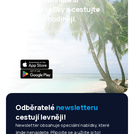
aplikaci eSky a cestujte
ještě pohodlněji.
Nové nabídky každý den: lety,
dovolené, eurovíkendy
Pohodlná správa rezervací
Všechno, na čem záleží, vždy na
dosah ruky!
Odběratelé
newsletteru
cestují levněji!
Newsletter obsahuje speciální nabídky, které
jinde nenajdete. Připojte se a užijte si to!