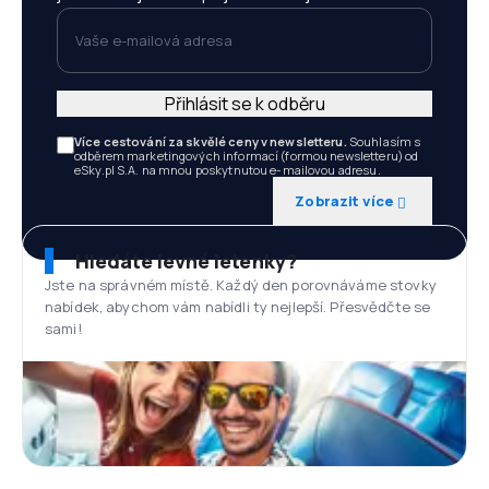
Vaše e-mailová adresa
Přihlásit se k odběru
Více cestování za skvělé ceny v newsletteru.
Souhlasím s
odběrem marketingových informací (formou newsletteru) od
eSky.pl S.A. na mnou poskytnutou e-mailovou adresu.
Zobrazit více
Hledáte levné letenky?
Jste na správném místě. Každý den porovnáváme stovky
nabídek, abychom vám nabídli ty nejlepší. Přesvědčte se
sami!