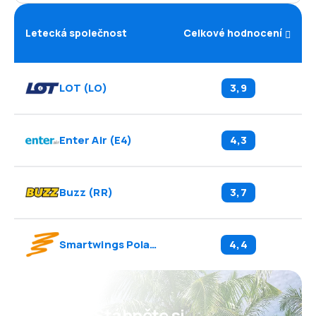
Letecká společnost
Celkové hodnocení
LOT
(
LO
)
3,9
Enter Air
(
E4
)
4,3
Buzz
(
RR
)
3,7
Smartwings Poland
(
3Z
)
4,4
Psst! Stáhněte si