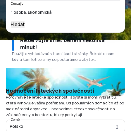
Cestující
Hledat
Rezervujte si let během několika
minut!
Použijte vyhledávač v horní části stránky. Řekněte nám
kdy a kam letíte a my se postaráme o zbytek.
Hodnocení leteckých společností
Porovnávejte letecké společnosti, abyste si mohli vybrat tu,
která vyhovuje vašim potřebám. Od populárních domácích až po
mezinárodní dopravce – hodnotíme letecké společnosti na
základě ceny a komfortu, který poskytují.
Země
Polsko