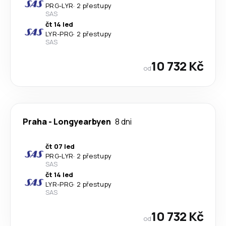
PRG
-
LYR
·
2 přestupy
SAS
čt 14 led
LYR
-
PRG
·
2 přestupy
SAS
10 732 Kč
od
Praha
-
Longyearbyen
8 dni
čt 07 led
PRG
-
LYR
·
2 přestupy
SAS
čt 14 led
LYR
-
PRG
·
2 přestupy
SAS
10 732 Kč
od