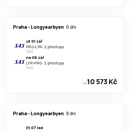
Praha
-
Longyearbyen
6 dni
út 01 zář
PRG
-
LYR
·
2 přestupy
SAS
ne 06 zář
LYR
-
PRG
·
2 přestupy
SAS
10 573 Kč
od
Praha
-
Longyearbyen
8 dni
čt 07 led