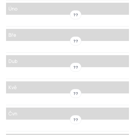
Úno
??
Bře
??
Dub
??
Kvě
??
Čvn
??