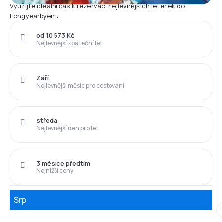
Využijte ideální čas k rezervaci nejlevnějších letenek do
Longyearbyenu
od 10 573 Kč
Nejlevnější zpáteční let
Září
Nejlevnější měsíc pro cestování
středa
Nejlevnější den pro let
3 měsíce předtím
Nejnižší ceny
Srp