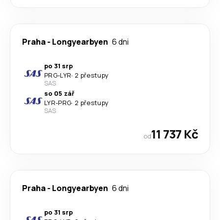
Praha
-
Longyearbyen
6 dni
po 31 srp
PRG
-
LYR
·
2 přestupy
SAS
so 05 zář
LYR
-
PRG
·
2 přestupy
SAS
11 737 Kč
od
Praha
-
Longyearbyen
6 dni
po 31 srp