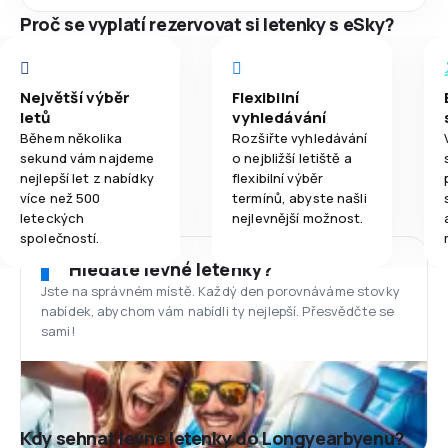
Proč se vyplatí rezervovat si letenky s eSky?
Největší výběr
Flexibilní
letů
vyhledávání
Během několika
Rozšiřte vyhledávání
sekund vám najdeme
o nejbližší letiště a
nejlepší let z nabídky
flexibilní výběr
více než 500
termínů, abyste našli
leteckých
nejlevnější možnost.
společností.
Hledáte levné letenky?
Jste na správném místě. Každý den porovnáváme stovky
nabídek, abychom vám nabídli ty nejlepší. Přesvědčte se
sami!
Kdy sehnat levné letenky do Longyearbyenu?