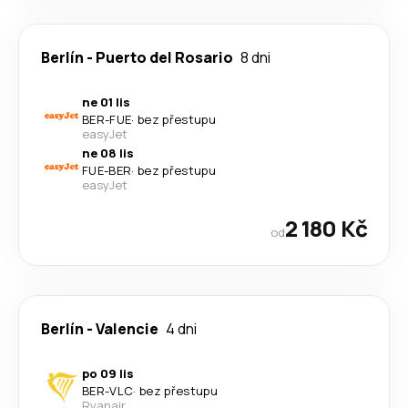
Berlín
-
Puerto del Rosario
8 dni
ne 01 lis
BER
-
FUE
·
bez přestupu
easyJet
ne 08 lis
FUE
-
BER
·
bez přestupu
easyJet
2 180 Kč
od
Berlín
-
Valencie
4 dni
po 09 lis
BER
-
VLC
·
bez přestupu
Ryanair