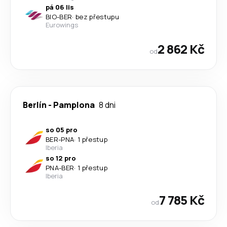
pá 06 lis
BIO
-
BER
·
bez přestupu
Eurowings
2 862 Kč
od
Berlín
-
Pamplona
8 dni
so 05 pro
BER
-
PNA
·
1 přestup
Iberia
so 12 pro
PNA
-
BER
·
1 přestup
Iberia
7 785 Kč
od