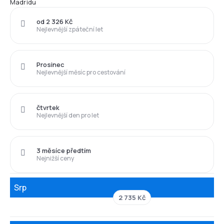
Madridu
od 2 326 Kč
Nejlevnější zpáteční let
Prosinec
Nejlevnější měsíc pro cestování
čtvrtek
Nejlevnější den pro let
3 měsíce předtím
Nejnižší ceny
Srp
2 735 Kč