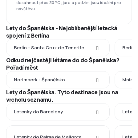
dosáhnout přes 30 °C; jaro a podzim jsou ideální pro
návštěvu.
Lety do Španělska - Nejoblíbenější letecká
spojení z Berlína
Berlín - Santa Cruz de Tenerife
Berlín 
Odkud nejčastěji létáme do do Španělska?
Pořadí měst
Norimberk - Španělsko
Mnicho
Lety do Španělska. Tyto destinace jsou na
vrcholu seznamu.
Letenky do Barcelony
Letenk
Letenky do Palma de Mallorca
Letenk