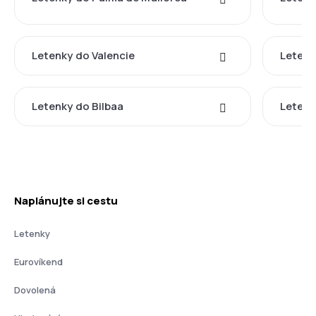
Letenky do Valencie
Letenk
Letenky do Bilbaa
Letenk
Naplánujte si cestu
Letenky
Eurovíkend
Dovolená