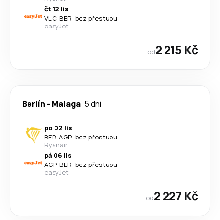
čt 12 lis
VLC
-
BER
·
bez přestupu
easyJet
2 215 Kč
od
Berlín
-
Malaga
5 dni
po 02 lis
BER
-
AGP
·
bez přestupu
Ryanair
pá 06 lis
AGP
-
BER
·
bez přestupu
easyJet
2 227 Kč
od