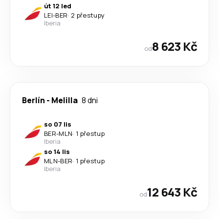
út 12 led
LEI
-
BER
·
2 přestupy
Iberia
8 623 Kč
od
Berlín
-
Melilla
8 dni
so 07 lis
BER
-
MLN
·
1 přestup
Iberia
so 14 lis
MLN
-
BER
·
1 přestup
Iberia
12 643 Kč
od