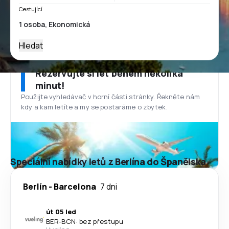
Cestující
Hledat
Rezervujte si let během několika
minut!
Použijte vyhledávač v horní části stránky. Řekněte nám
kdy a kam letíte a my se postaráme o zbytek.
Speciální nabídky letů z Berlína do Španělska
Berlín
-
Barcelona
7 dni
út 05 led
BER
-
BCN
·
bez přestupu