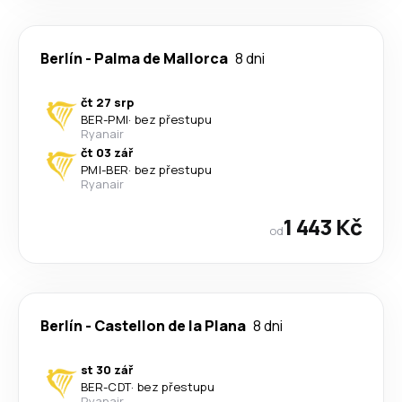
Berlín
-
Palma de Mallorca
8 dni
čt 27 srp
BER
-
PMI
·
bez přestupu
Ryanair
čt 03 zář
PMI
-
BER
·
bez přestupu
Ryanair
1 443 Kč
od
Berlín
-
Castellon de la Plana
8 dni
st 30 zář
BER
-
CDT
·
bez přestupu
Ryanair