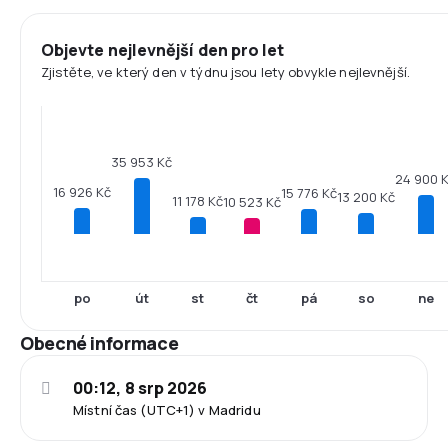
Objevte nejlevnější den pro let
Zjistěte, ve který den v týdnu jsou lety obvykle nejlevnější.
35 953 Kč
24 900 
16 926 Kč
15 776 Kč
13 200 Kč
11 178 Kč
10 523 Kč
po
út
st
čt
pá
so
ne
Obecné informace
00:12, 8 srp 2026
Místní čas (UTC+1) v Madridu