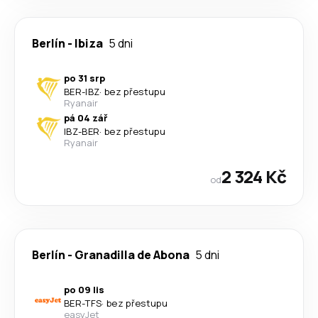
Berlín
-
Ibiza
5 dni
po 31 srp
BER
-
IBZ
·
bez přestupu
Ryanair
pá 04 zář
IBZ
-
BER
·
bez přestupu
Ryanair
2 324 Kč
od
Berlín
-
Granadilla de Abona
5 dni
po 09 lis
BER
-
TFS
·
bez přestupu
easyJet