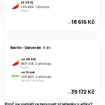
čt 29 říj
LEN
-
BER
·
1 přestup
Iberia
18 616 Kč
od
Berlín
-
Valverde
8 dni
so 08 kvě
BER
-
VDE
·
2 přestupy
Iberia
so 15 kvě
VDE
-
BER
·
2 přestupy
Binter Canarias
39 172 Kč
od
Proč se vyplatí rezervovat si letenky s eSky?