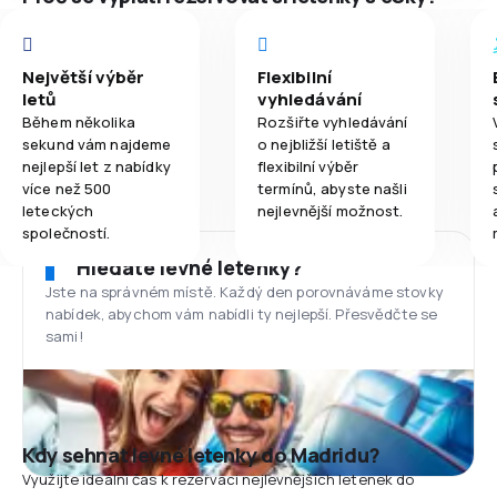
Největší výběr
Flexibilní
letů
vyhledávání
Během několika
Rozšiřte vyhledávání
sekund vám najdeme
o nejbližší letiště a
nejlepší let z nabídky
flexibilní výběr
více než 500
termínů, abyste našli
leteckých
nejlevnější možnost.
společností.
Hledáte levné letenky?
Jste na správném místě. Každý den porovnáváme stovky
nabídek, abychom vám nabídli ty nejlepší. Přesvědčte se
sami!
Kdy sehnat levné letenky do Madridu?
Využijte ideální čas k rezervaci nejlevnějších letenek do