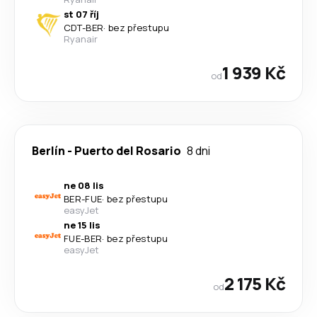
st 07 říj
CDT
-
BER
·
bez přestupu
Ryanair
1 939 Kč
od
Berlín
-
Puerto del Rosario
8 dni
ne 08 lis
BER
-
FUE
·
bez přestupu
easyJet
ne 15 lis
FUE
-
BER
·
bez přestupu
easyJet
2 175 Kč
od