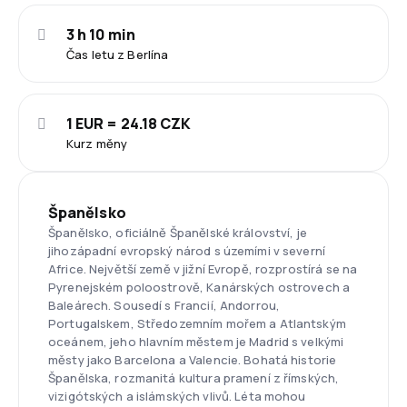
3 h 10 min
Čas letu z Berlína
1 EUR = 24.18 CZK
Kurz měny
Španělsko
Španělsko, oficiálně Španělské království, je
jihozápadní evropský národ s územími v severní
Africe. Největší země v jižní Evropě, rozprostírá se na
Pyrenejském poloostrově, Kanárských ostrovech a
Baleárech. Sousedí s Francií, Andorrou,
Portugalskem, Středozemním mořem a Atlantským
oceánem, jeho hlavním městem je Madrid s velkými
městy jako Barcelona a Valencie. Bohatá historie
Španělska, rozmanitá kultura pramení z římských,
vizigótských a islámských vlivů. Léta mohou