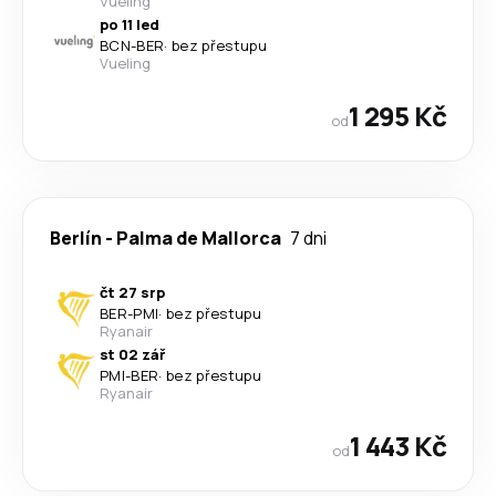
Vueling
po 11 led
BCN
-
BER
·
bez přestupu
Vueling
1 295 Kč
od
Berlín
-
Palma de Mallorca
7 dni
čt 27 srp
BER
-
PMI
·
bez přestupu
Ryanair
st 02 zář
PMI
-
BER
·
bez přestupu
Ryanair
1 443 Kč
od