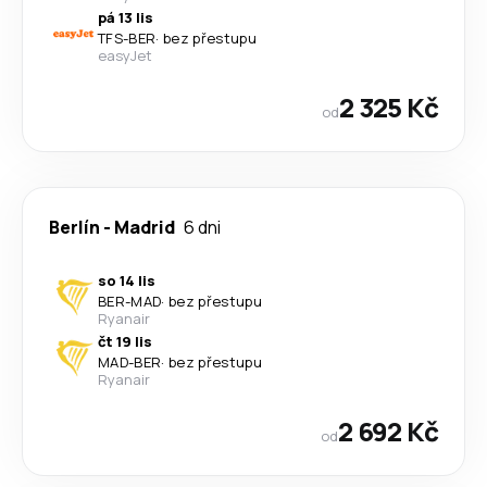
pá 13 lis
TFS
-
BER
·
bez přestupu
easyJet
2 325 Kč
od
Berlín
-
Madrid
6 dni
so 14 lis
BER
-
MAD
·
bez přestupu
Ryanair
čt 19 lis
MAD
-
BER
·
bez přestupu
Ryanair
2 692 Kč
od