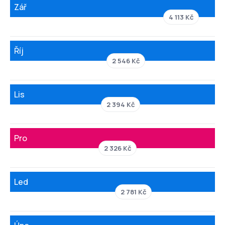
Zář
4 113 Kč
Říj
2 546 Kč
Lis
2 394 Kč
Pro
2 326 Kč
Led
2 781 Kč