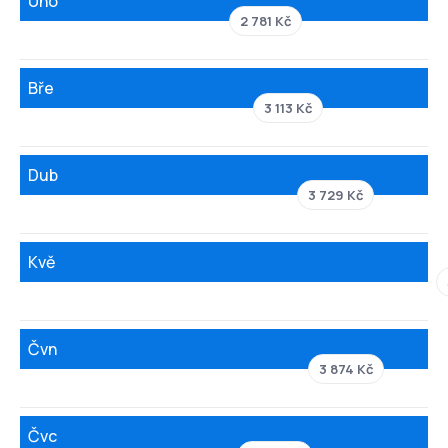
Úno
2 781 Kč
Bře
3 113 Kč
Dub
3 729 Kč
Kvě
Čvn
3 874 Kč
Čvc