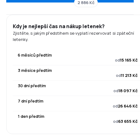
2 886 Kč
Kdy je nejlepší čas na nákup letenek?
Zjistěte, s jakým předstihem se vyplatí rezervovat si zpáteční
letenky.
6 měsíců předtím
od
15 165 Kč
3 měsíce předtím
od
11 213 Kč
30 dní předtím
od
18 097 Kč
7 dní předtím
od
26 646 Kč
1 den předtím
od
63 655 Kč