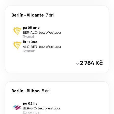
Berlín
-
Alicante
7 dni
pá 05 úno
BER
-
ALC
·
bez přestupu
Ryanair
čt 11 úno
ALC
-
BER
·
bez přestupu
Ryanair
2 784 Kč
od
Berlín
-
Bilbao
5 dni
po 02 lis
BER
-
BIO
·
bez přestupu
Eurowings