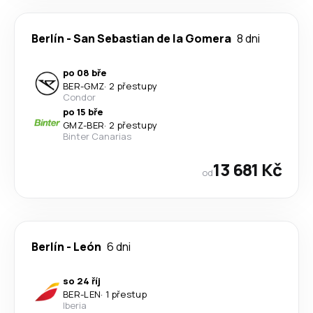
Berlín
-
San Sebastian de la Gomera
8 dni
po 08 bře
BER
-
GMZ
·
2 přestupy
Condor
po 15 bře
GMZ
-
BER
·
2 přestupy
Binter Canarias
13 681 Kč
od
Berlín
-
León
6 dni
so 24 říj
BER
-
LEN
·
1 přestup
Iberia