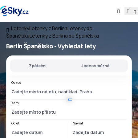
Letenky
Letenky z Berlína
Letenky do
Španělska
Letenky z Berlína do Španělska
Berlín Španělsko
- Vyhledat lety
Zpáteční
Jednosměrná
Odkud
Kam
Odlet
Návrat