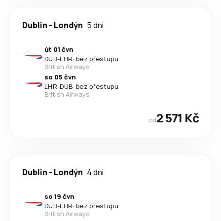
Dublin
-
Londýn
5 dni
út 01 čvn
DUB
-
LHR
·
bez přestupu
British Airways
so 05 čvn
LHR
-
DUB
·
bez přestupu
British Airways
2 571 Kč
od
Dublin
-
Londýn
4 dni
so 19 čvn
DUB
-
LHR
·
bez přestupu
British Airways