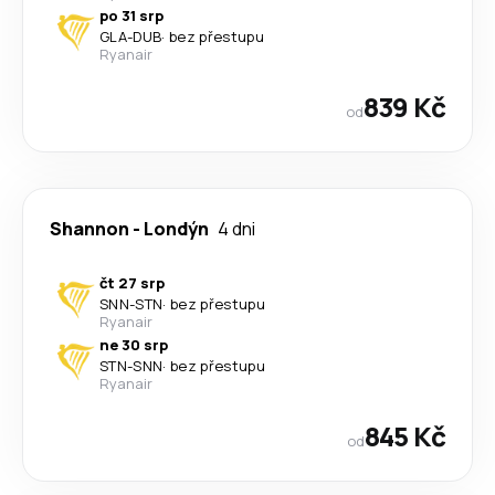
po 31 srp
GLA
-
DUB
·
bez přestupu
Ryanair
839 Kč
od
Shannon
-
Londýn
4 dni
čt 27 srp
SNN
-
STN
·
bez přestupu
Ryanair
ne 30 srp
STN
-
SNN
·
bez přestupu
Ryanair
845 Kč
od