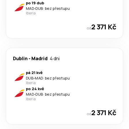
po 19 dub
MAD
-
DUB
·
bez přestupu
Iberia
2 371 Kč
od
Dublin
-
Madrid
4 dni
pá 21 kvě
DUB
-
MAD
·
bez přestupu
Iberia
po 24 kvě
MAD
-
DUB
·
bez přestupu
Iberia
2 371 Kč
od