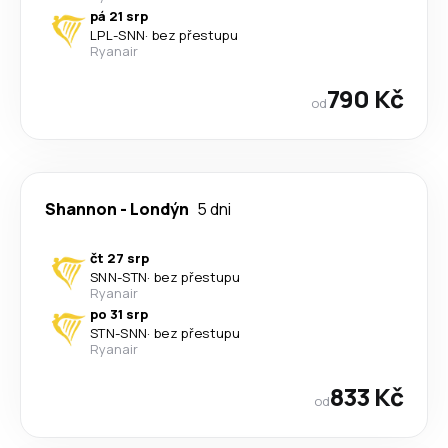
pá 21 srp
LPL
-
SNN
·
bez přestupu
Ryanair
790 Kč
od
Shannon
-
Londýn
5 dni
čt 27 srp
SNN
-
STN
·
bez přestupu
Ryanair
po 31 srp
STN
-
SNN
·
bez přestupu
Ryanair
833 Kč
od