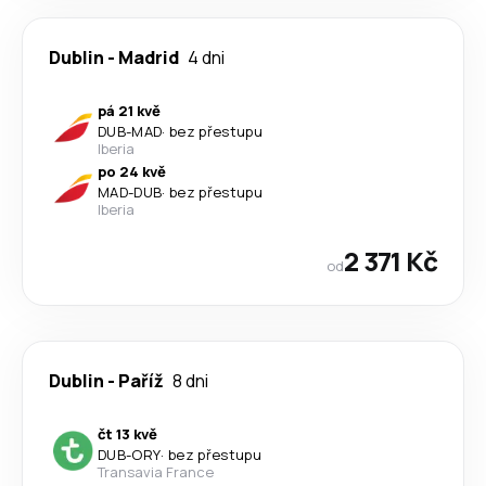
Dublin
-
Madrid
4 dni
pá 21 kvě
DUB
-
MAD
·
bez přestupu
Iberia
po 24 kvě
MAD
-
DUB
·
bez přestupu
Iberia
2 371 Kč
od
Dublin
-
Paříž
8 dni
čt 13 kvě
DUB
-
ORY
·
bez přestupu
Transavia France