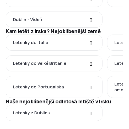
Dublin - Vídeň
Kam letět z Irska? Nejoblíbenější země
Letenky do Itálie
Letenk
Letenky do Velké Británie
Letenk
Letenk
Letenky do Portugalska
americ
Naše nejoblíbenější odletová letiště v Irsku
Letenky z Dublinu