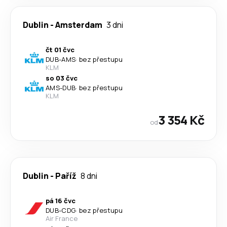
Dublin
-
Amsterdam
3 dni
čt 01 čvc
DUB
-
AMS
·
bez přestupu
KLM
so 03 čvc
AMS
-
DUB
·
bez přestupu
KLM
3 354 Kč
od
Dublin
-
Paříž
8 dni
pá 16 čvc
DUB
-
CDG
·
bez přestupu
Air France