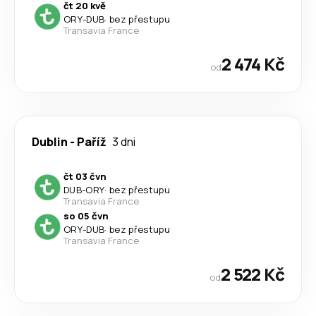
čt 20 kvě
ORY
-
DUB
·
bez přestupu
Transavia France
2 474 Kč
od
Dublin
-
Paříž
3 dni
čt 03 čvn
DUB
-
ORY
·
bez přestupu
Transavia France
so 05 čvn
ORY
-
DUB
·
bez přestupu
Transavia France
2 522 Kč
od