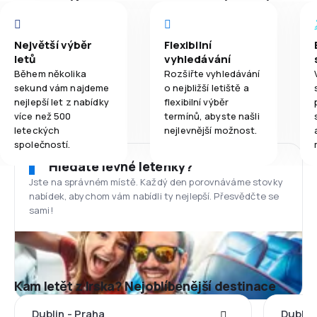
Největší výběr
Flexibilní
letů
vyhledávání
Během několika
Rozšiřte vyhledávání
sekund vám najdeme
o nejbližší letiště a
nejlepší let z nabídky
flexibilní výběr
více než 500
termínů, abyste našli
leteckých
nejlevnější možnost.
společností.
Hledáte levné letenky?
Jste na správném místě. Každý den porovnáváme stovky
nabídek, abychom vám nabídli ty nejlepší. Přesvědčte se
sami!
Kam letět z Irska? Nejoblíbenější destinace
Dublin - Praha
Dublin 