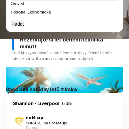
Cestující
Hledat
Rezervujte si let během několika
minut!
Použijte vyhledávač v horní části stránky. Řekněte nám
kdy a kam letíte a my se postaráme o zbytek.
Speciální nabídky letů z Irska
Shannon
-
Liverpool
6 dni
ne 16 srp
SNN
-
LPL
·
bez přestupu
Ryanair