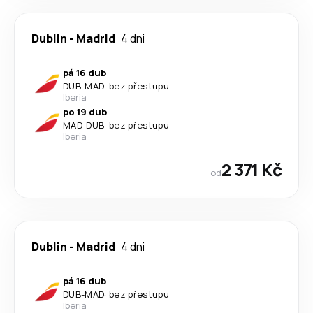
Dublin
-
Madrid
4 dni
pá 16 dub
DUB
-
MAD
·
bez přestupu
Iberia
po 19 dub
MAD
-
DUB
·
bez přestupu
Iberia
2 371 Kč
od
Dublin
-
Madrid
4 dni
pá 16 dub
DUB
-
MAD
·
bez přestupu
Iberia