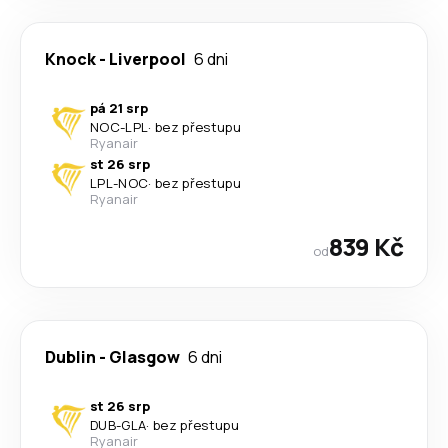
Knock
-
Liverpool
6 dni
pá 21 srp
NOC
-
LPL
·
bez přestupu
Ryanair
st 26 srp
LPL
-
NOC
·
bez přestupu
Ryanair
839 Kč
od
Dublin
-
Glasgow
6 dni
st 26 srp
DUB
-
GLA
·
bez přestupu
Ryanair