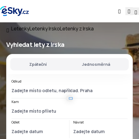
Letenky
Letenky Irsko
Letenky z Irska
Vyhledat lety
z Irska
Zpáteční
Jednosměrná
Odkud
Kam
Odlet
Návrat