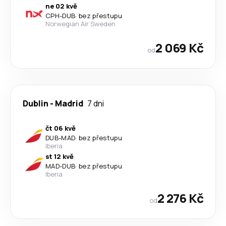
ne 02 kvě
CPH
-
DUB
·
bez přestupu
Norwegian Air Sweden
2 069 Kč
od
Dublin
-
Madrid
7 dni
čt 06 kvě
DUB
-
MAD
·
bez přestupu
Iberia
st 12 kvě
MAD
-
DUB
·
bez přestupu
Iberia
2 276 Kč
od