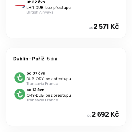
út 22 čvn
LHR
-
DUB
·
bez přestupu
British Airways
2 571 Kč
od
Dublin
-
Paříž
6 dni
po 07 čvn
DUB
-
ORY
·
bez přestupu
Transavia France
so 12 čvn
ORY
-
DUB
·
bez přestupu
Transavia France
2 692 Kč
od