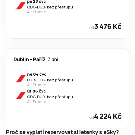
pá 23 čvc
CDG
-
DUB
·
bez přestupu
Air France
3 476 Kč
od
Dublin
-
Paříž
3 dni
ne 04 čvc
DUB
-
CDG
·
bez přestupu
Air France
út 06 čvc
CDG
-
DUB
·
bez přestupu
Air France
4 224 Kč
od
Proč se vyplatí rezervovat si letenky s eSky?