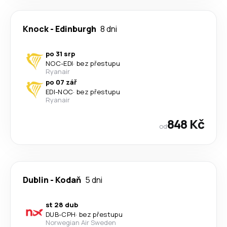
Knock
-
Edinburgh
8 dni
po 31 srp
NOC
-
EDI
·
bez přestupu
Ryanair
po 07 zář
EDI
-
NOC
·
bez přestupu
Ryanair
848 Kč
od
Dublin
-
Kodaň
5 dni
st 28 dub
DUB
-
CPH
·
bez přestupu
Norwegian Air Sweden